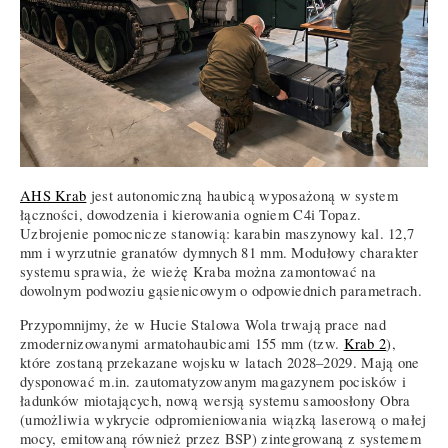
AHS Krab
jest autonomiczną haubicą wyposażoną w system
łączności, dowodzenia i kierowania ogniem C4i Topaz.
Uzbrojenie pomocnicze stanowią: karabin maszynowy kal. 12,7
mm i wyrzutnie granatów dymnych 81 mm. Modułowy charakter
systemu sprawia, że wieżę Kraba można zamontować na
dowolnym podwoziu gąsienicowym o odpowiednich parametrach.
Przypomnijmy, że w Hucie Stalowa Wola trwają prace nad
zmodernizowanymi armatohaubicami 155 mm (tzw.
Krab 2
),
które zostaną przekazane wojsku w latach 2028–2029. Mają one
dysponować m.in. zautomatyzowanym magazynem pocisków i
ładunków miotających, nową wersją systemu samoosłony Obra
(umożliwia wykrycie odpromieniowania wiązką laserową o małej
mocy, emitowaną również przez BSP) zintegrowaną z systemem