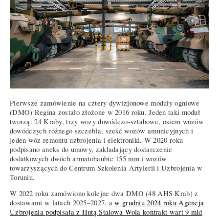
Pierwsze zamówienie na cztery dywizjonowe moduły ogniowe
(DMO) Regina zostało złożone w 2016 roku. Jeden taki moduł
tworzą: 24 Kraby, trzy wozy dowódczo-sztabowe, osiem wozów
dowódczych różnego szczebla, sześć wozów amunicyjnych i
jeden wóz remontu uzbrojenia i elektroniki. W 2020 roku
podpisano aneks do umowy, zakładający dostarczenie
dodatkowych dwóch armatohaubic 155 mm i wozów
towarzyszących do Centrum Szkolenia Artylerii i Uzbrojenia w
Toruniu.
W 2022 roku zamówiono kolejne dwa DMO (48 AHS Krab) z
dostawami w latach 2025–2027, a
w grudniu 2024 roku Agencja
Uzbrojenia podpisała z Hutą Stalowa Wola kontrakt wart 9 mld