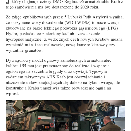
zł
, który obejmuje cztery DMO Regina. 96 armatohaubic Krab z
tego zamówienia ma być dostarczone do 2029 roku.
Ze zdjęć opublikowanych przez
5 Lubuski Pułk Artylerii
wynika,
że otrzymane wozy dowodzenia (WD i WDSz) to nowe wersje
zbudowane na bazie lekkiego podwozia gąsienicowego (LPG)
Hydro, posiadające zmieniony kadłub i zawieszenie
hydropneumatyczne. Z widocznych cech nowych Krabów można
wymienić m.in. inne malowanie, nową kamerę kierowcy czy
wyrzutnie granatów.
Dywizjonowy moduł ogniowy samobieżnych armatohaubic
kalibru 155 mm jest przeznaczony do realizacji wsparcia
ogniowego na szczeblu brygady oraz dywizji. Typowym
zadaniem taktycznym AHS Krab jest obezwładnianie i
niszczenie celów znajdujących się daleko na tyłach wroga, ale
konstrukcja Kraba umożliwia także prowadzenie ognia na
wprost.