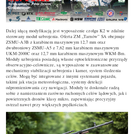
Dalej idącą modyfikacją jest wyposażenie czołgu K2 w zdalnie
sterowany moduł uzbrojenia. Oferta ZM „Tarnów” SA obejmuje
ZSMU-A3B z karabinem maszynowym 12,7 mm oraz
dwubroniowy ZSMU-A5 z 7,62 mm karabinem maszynowym
UKM-2000C oraz 12,7 mm karabinem maszynowym WKM-Bm.
Moduły uzbrojenia posiadają własne optoelektroniczne przyrządy
obserwacyjno-celownicze, są wyposażone w zaawansowane
mechanizmy stabilizacji uzbrojenia i kamer, system śledzenia
celów. Mogą być integrowane z innymi systemami pojazdu,
takimi jak stacja meteorologiczna, systemy detekcji
odpromieniowania czy nawigacji. Moduły te doskonale radzą
sobie z namierzaniem zarówno ruchomych celów lądowych, jak i
powietrznych dronów klasy mikro, zapewniając precyzyjny
ostrzał nawet przy większych prędkościach.