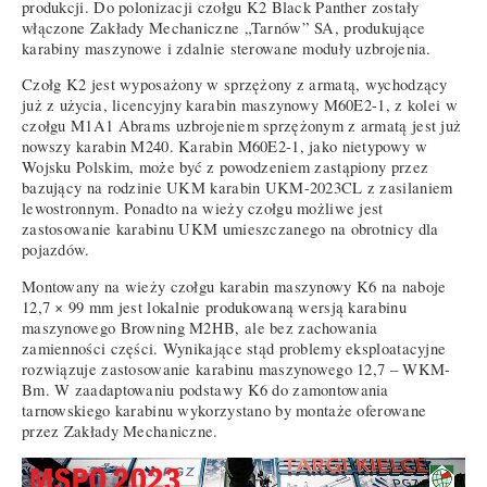
produkcji. Do polonizacji czołgu K2 Black Panther zostały
włączone Zakłady Mechaniczne „Tarnów” SA, produkujące
karabiny maszynowe i zdalnie sterowane moduły uzbrojenia.
Czołg K2 jest wyposażony w sprzężony z armatą, wychodzący
już z użycia, licencyjny karabin maszynowy M60E2-1, z kolei w
czołgu M1A1 Abrams uzbrojeniem sprzężonym z armatą jest już
nowszy karabin M240. Karabin M60E2-1, jako nietypowy w
Wojsku Polskim, może być z powodzeniem zastąpiony przez
bazujący na rodzinie UKM karabin UKM-2023CL z zasilaniem
lewostronnym. Ponadto na wieży czołgu możliwe jest
zastosowanie karabinu UKM umieszczanego na obrotnicy dla
pojazdów.
Montowany na wieży czołgu karabin maszynowy K6 na naboje
12,7 × 99 mm jest lokalnie produkowaną wersją karabinu
maszynowego Browning M2HB, ale bez zachowania
zamienności części. Wynikające stąd problemy eksploatacyjne
rozwiązuje zastosowanie karabinu maszynowego 12,7 – WKM-
Bm. W zaadaptowaniu podstawy K6 do zamontowania
tarnowskiego karabinu wykorzystano by montaże oferowane
przez Zakłady Mechaniczne.