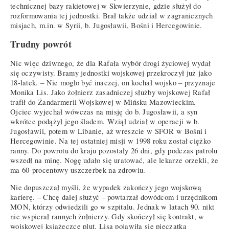
technicznej bazy rakietowej w Skwierzynie, gdzie służył do
rozformowania tej jednostki. Brał także udział w zagranicznych
misjach, m.in. w Syrii, b. Jugosławii, Bośni i Hercegowinie.
Trudny powrót
Nic więc dziwnego, że dla Rafała wybór drogi życiowej wydał
się oczywisty. Bramy jednostki wojskowej przekroczył już jako
18-latek. – Nie mogło być inaczej, on kochał wojsko – przyznaje
Monika Lis. Jako żołnierz zasadniczej służby wojskowej Rafał
trafił do Żandarmerii Wojskowej w Mińsku Mazowieckim.
Ojciec wyjechał wówczas na misję do b. Jugosławii, a syn
wkrótce podążył jego śladem. Wziął udział w operacji w b.
Jugosławii, potem w Libanie, aż wreszcie w SFOR w Bośni i
Hercegowinie. Na tej ostatniej misji w 1998 roku został ciężko
ranny. Do powrotu do kraju pozostały 26 dni, gdy podczas patrolu
wszedł na minę. Nogę udało się uratować, ale lekarze orzekli, że
ma 60-procentowy uszczerbek na zdrowiu.
Nie dopuszczał myśli, że wypadek zakończy jego wojskową
karierę. – Chcę dalej służyć – powtarzał dowódcom i urzędnikom
MON, którzy odwiedzili go w szpitalu. Jednak w latach 90. nikt
nie wspierał rannych żołnierzy. Gdy skończył się kontrakt, w
wojskowej książeczce plut. Lisa pojawiła się pieczątka