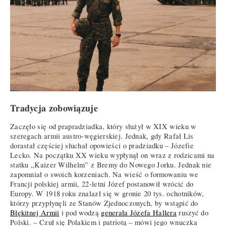
Tradycja zobowiązuje
Zaczęło się od prapradziadka, który służył w XIX wieku w
szeregach armii austro-węgierskiej. Jednak, gdy Rafał Lis
dorastał częściej słuchał opowieści o pradziadku – Józefie
Lecko. Na początku XX wieku wypłynął on wraz z rodzicami na
statku „Kaizer Wilhelm” z Bremy do Nowego Jorku. Jednak nie
zapomniał o swoich korzeniach. Na wieść o formowaniu we
Francji polskiej armii, 22-letni Józef postanowił wrócić do
Europy. W 1918 roku znalazł się w gronie 20 tys. ochotników,
którzy przypłynęli ze Stanów Zjednoczonych, by wstąpić do
Błękitnej Armii
i pod wodzą
generała Józefa Hallera
ruszyć do
Polski. – Czuł się Polakiem i patriotą – mówi jego wnuczka