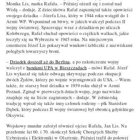
Monika Lis, matka Rafała. – Później ożenił się i został nad
Wisłą – dodaje. Z dzieciństwa Rafał zapamiętał także opowieści
swojego dziadka – Józefa Lisa, który w 1944 roku wstąpił do 1
Armii WP. Wspominał on bitwy, w jakich walczył podczas II
wojny światowej. Spacerując wraz z dziadkiem po ulicach
Kołobrzegu, Rafał słuchał opowieści o ciężkich walkach, jakie
toczyły się na Wybrzeżu w 1945 roku. Na miejscowym
cmentarzu Józef Lis pokazywał wnukowi tabliczki z nazwiskami
poległych towarzyszy broni.
–
Dziadek doszedł aż do Berlina
, a po zakończeniu wojny
walczył z
bandami UPA w Bieszczadach
– mówi Rafał. Józef
Lis wykazał się także odwagą ukrywając podczas okupacji
dwóch Żydów, którzy po wojnie wyemigrowali do USA. – Wiem
także, że starszy brat dziadka w 1939 roku służył w Armii
Poznań. Zginął w pierwszych dniach wojny, jego nazwisko
znajduje się na liście zaginionych – dodaje. W żołnierską
tradycję wpisał się także inny członek rodziny – płk Stanisław
Dąbek, który podczas II wojny światowej był obrońcą gdyńskiego
Oksywia.
Wojskowy mundur założył również ojciec Rafała, Jan Lis. Na
przełomie lat 60. i 70. skończył Szkołę Chorążych Służby
Uzbrojenia i Elektroniki w Olsztynie. Później trafił do polowej