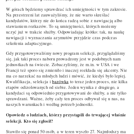
W górach będziemy sprawdzać ich umiejętności w tym zakresie.
Na przestrzeni lat zauważyliśmy, że nie warto skreślać
kandydatów, którzy nie do końca radzą sobie z nawigacją albo
stawianiem rozkazów. To są umiejętności, których możemy
uczyć już w trakcie służby. Odpowiadając krótko: tak, na naukę
nawigacji i wyznaczania azymutów przyjdzie czas podczas
szkolenia adaptacyjnego.
Gdy przygotowywaliśmy nowy program selekcji, przyglądaliśmy
się, jak taki proces naboru prowadzony jest w podobnych nam
jednostkach na świecie. Zobaczyliśmy, że m.in. w USA i we
Francji też sporo się zmieniło i inaczej rozkłada się akcenty. Nie
ma co narzekać na młodych ludzi i mówić, że kiedyś było lepiej.
Kwalifikacja, selekcja i
bazówka
to teraz jeden proces, nie kilka
etapów odizolowanych od siebie. Jeden wynika z drugiego, a
kandydaci są odpowiednio przygotowywani do służby, a nie tylko
sprawdzani. Ważne, żeby cały ten proces odbywał się u nas, na
naszych warunkach i według potrzeb jednostki.
Opowiedz o ludziach, którzy przystąpili do trwającej właśnie
selekcji. Kto się zgłosił?
Stawiło się ponad 50 osób, a w teren wyszło 27. Najmłodszy ma