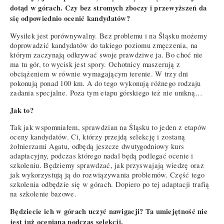
dotąd w górach. Czy bez stromych zboczy i przewyższeń da
się odpowiednio ocenić kandydatów?
Wysiłek jest porównywalny. Bez problemu i na Śląsku możemy
doprowadzić kandydatów do takiego poziomu zmęczenia, na
którym zaczynają odkrywać swoje prawdziwe ja. Bo choć nie
ma tu gór, to wycisk jest spory. Ochotnicy maszerują z
obciążeniem w równie wymagającym terenie. W trzy dni
pokonują ponad 100 km. A do tego wykonują różnego rodzaju
zadania specjalne. Poza tym etapu górskiego też nie unikną…
Jak to?
Tak jak wspomniałem, sprawdzian na Śląsku to jeden z etapów
oceny kandydatów. Ci, którzy przejdą selekcję i zostaną
żołnierzami Agatu, odbędą jeszcze dwutygodniowy kurs
adaptacyjny, podczas którego nadal będą podlegać ocenie i
szkoleniu. Będziemy sprawdzać, jak przyswajają wiedzę oraz
jak wykorzystują ją do rozwiązywania problemów. Część tego
szkolenia odbędzie się w górach. Dopiero po tej adaptacji trafią
na szkolenie bazowe.
Będziecie ich w górach uczyć nawigacji? Ta umiejętność nie
jest już oceniana podczas selekcji.