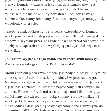
z nową formułą w czasie selekcji każdy z kandydatów jest
wnikliwie obserwowany i oceniany przez instruktorów.
Właściwie nie ma chwili, by pozostawali oni bez naszego
nadzoru. Oceniamy ich zaangażowanie, motywację, umiejętność
współpracy w grupie.
Trzeba jednak podkreślić, że ta nowa, czterodniowa formuła
selekcji nie zamyka całego procesu naboru. To zaledwie jeden z
etapów, a wybrani przez nas ludzie jeszcze przed rozpoczęciem
służby w zespołach szturmowych będą podlegali dalszej ocenie i
weryfikacji.
Jak zatem wygląda droga żołnierza zespołu szturmowego?
Zaczyna się od egzaminu z WF-u, prawda?
Moim zdaniem pierwszym etapem jest podjęcie decyzji o tym, że
chce się wziąć udział w selekcji i służyć w jednostce Agat.
Następnie kandydat powinien złożyć ankietę do naszej jednostki,
a jeśli nas zainteresuje, zostanie zaproszony. I tu zaczyna się
zmiana. Proces, który dotąd trwał co najmniej kilka miesięcy,
skróciliśmy do czterech dni: połączyliśmy etap kwalifikacji i
selekcji. Ochotnicy, którzy otrzymają od nas zaproszenie, w
ciągu jednego dnia przejdą testy psychologiczne i przystąpią do
egzaminu z WF-u. Ci, którzy to wszystko zaliczą, rozpoczną