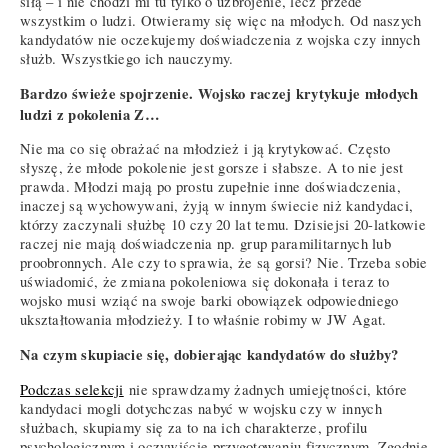
siłą – i nie chodzi mi tu tylko o uzbrojenie, lecz przede
wszystkim o ludzi. Otwieramy się więc na młodych. Od naszych
kandydatów nie oczekujemy doświadczenia z wojska czy innych
służb. Wszystkiego ich nauczymy.
Bardzo świeże spojrzenie. Wojsko raczej krytykuje młodych
ludzi z pokolenia Z…
Nie ma co się obrażać na młodzież i ją krytykować. Często
słyszę, że młode pokolenie jest gorsze i słabsze. A to nie jest
prawda. Młodzi mają po prostu zupełnie inne doświadczenia,
inaczej są wychowywani, żyją w innym świecie niż kandydaci,
którzy zaczynali służbę 10 czy 20 lat temu. Dzisiejsi 20-latkowie
raczej nie mają doświadczenia np. grup paramilitarnych lub
proobronnych. Ale czy to sprawia, że są gorsi? Nie. Trzeba sobie
uświadomić, że zmiana pokoleniowa się dokonała i teraz to
wojsko musi wziąć na swoje barki obowiązek odpowiedniego
ukształtowania młodzieży. I to właśnie robimy w JW Agat.
Na czym skupiacie się, dobierając kandydatów do służby?
Podczas selekcji
nie sprawdzamy żadnych umiejętności, które
kandydaci mogli dotychczas nabyć w wojsku czy w innych
służbach, skupiamy się za to na ich charakterze, profilu
psychologicznym i oczywiście przygotowaniu fizycznym. Zgodnie