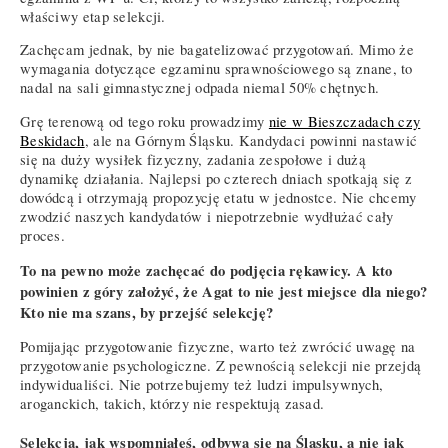
właściwy etap selekcji.
Zachęcam jednak, by nie bagatelizować przygotowań. Mimo że
wymagania dotyczące egzaminu sprawnościowego są znane, to
nadal na sali gimnastycznej odpada niemal 50% chętnych.
Grę terenową od tego roku prowadzimy
nie w Bieszczadach czy
Beskidach
, ale na Górnym Śląsku. Kandydaci powinni nastawić
się na duży wysiłek fizyczny, zadania zespołowe i dużą
dynamikę działania. Najlepsi po czterech dniach spotkają się z
dowódcą i otrzymają propozycję etatu w jednostce. Nie chcemy
zwodzić naszych kandydatów i niepotrzebnie wydłużać cały
proces.
To na pewno może zachęcać do podjęcia rękawicy. A kto
powinien z góry założyć, że Agat to nie jest miejsce dla niego?
Kto nie ma szans, by przejść selekcję?
Pomijając przygotowanie fizyczne, warto też zwrócić uwagę na
przygotowanie psychologiczne. Z pewnością selekcji nie przejdą
indywidualiści. Nie potrzebujemy też ludzi impulsywnych,
aroganckich, takich, którzy nie respektują zasad.
Selekcja, jak wspomniałeś, odbywa się na Śląsku, a nie jak