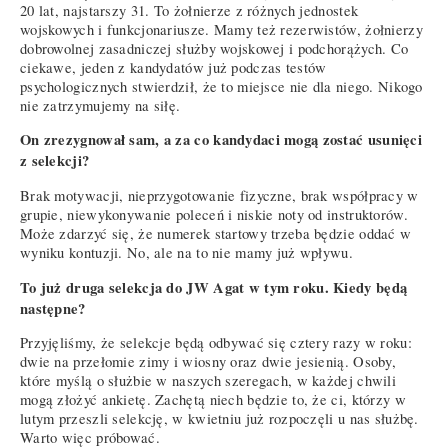
20 lat, najstarszy 31. To żołnierze z różnych jednostek
wojskowych i funkcjonariusze. Mamy też rezerwistów, żołnierzy
dobrowolnej zasadniczej służby wojskowej i podchorążych. Co
ciekawe, jeden z kandydatów już podczas testów
psychologicznych stwierdził, że to miejsce nie dla niego. Nikogo
nie zatrzymujemy na siłę.
On zrezygnował sam, a za co kandydaci mogą zostać usunięci
z selekcji?
Brak motywacji, nieprzygotowanie fizyczne, brak współpracy w
grupie, niewykonywanie poleceń i niskie noty od instruktorów.
Może zdarzyć się, że numerek startowy trzeba będzie oddać w
wyniku kontuzji. No, ale na to nie mamy już wpływu.
To już druga selekcja do JW Agat w tym roku. Kiedy będą
następne?
Przyjęliśmy, że selekcje będą odbywać się cztery razy w roku:
dwie na przełomie zimy i wiosny oraz dwie jesienią. Osoby,
które myślą o służbie w naszych szeregach, w każdej chwili
mogą złożyć ankietę. Zachętą niech będzie to, że ci, którzy w
lutym przeszli selekcję, w kwietniu już rozpoczęli u nas służbę.
Warto więc próbować.