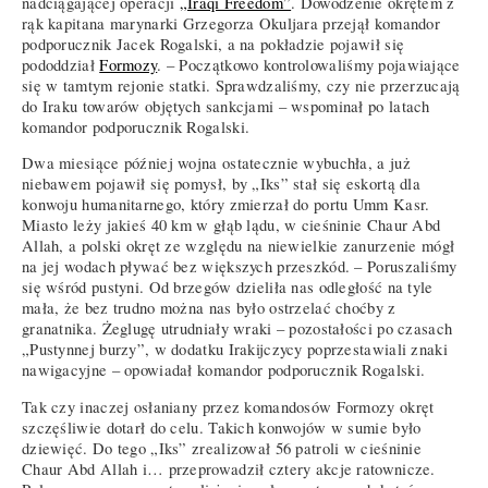
nadciągającej operacji
„Iraqi Freedom”
. Dowodzenie okrętem z
rąk kapitana marynarki Grzegorza Okuljara przejął komandor
podporucznik Jacek Rogalski, a na pokładzie pojawił się
pododdział
Formozy
. – Początkowo kontrolowaliśmy pojawiające
się w tamtym rejonie statki. Sprawdzaliśmy, czy nie przerzucają
do Iraku towarów objętych sankcjami – wspominał po latach
komandor podporucznik Rogalski.
Dwa miesiące później wojna ostatecznie wybuchła, a już
niebawem pojawił się pomysł, by „Iks” stał się eskortą dla
konwoju humanitarnego, który zmierzał do portu Umm Kasr.
Miasto leży jakieś 40 km w głąb lądu, w cieśninie Chaur Abd
Allah, a polski okręt ze względu na niewielkie zanurzenie mógł
na jej wodach pływać bez większych przeszkód. – Poruszaliśmy
się wśród pustyni. Od brzegów dzieliła nas odległość na tyle
mała, że bez trudno można nas było ostrzelać choćby z
granatnika. Żeglugę utrudniały wraki – pozostałości po czasach
„Pustynnej burzy”, w dodatku Irakijczycy poprzestawiali znaki
nawigacyjne – opowiadał komandor podporucznik Rogalski.
Tak czy inaczej osłaniany przez komandosów Formozy okręt
szczęśliwie dotarł do celu. Takich konwojów w sumie było
dziewięć. Do tego „Iks” zrealizował 56 patroli w cieśninie
Chaur Abd Allah i… przeprowadził cztery akcje ratownicze.