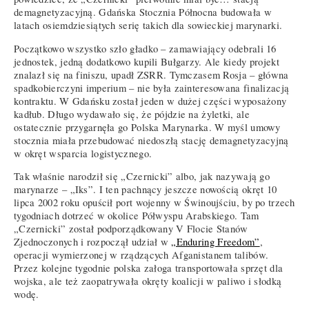
demagnetyzacyjną. Gdańska Stocznia Północna budowała w
latach osiemdziesiątych serię takich dla sowieckiej marynarki.
Początkowo wszystko szło gładko – zamawiający odebrali 16
jednostek, jedną dodatkowo kupili Bułgarzy. Ale kiedy projekt
znalazł się na finiszu, upadł ZSRR. Tymczasem Rosja – główna
spadkobierczyni imperium – nie była zainteresowana finalizacją
kontraktu. W Gdańsku został jeden w dużej części wyposażony
kadłub. Długo wydawało się, że pójdzie na żyletki, ale
ostatecznie przygarnęła go Polska Marynarka. W myśl umowy
stocznia miała przebudować niedoszłą stację demagnetyzacyjną
w okręt wsparcia logistycznego.
Tak właśnie narodził się „Czernicki” albo, jak nazywają go
marynarze – „Iks”. I ten pachnący jeszcze nowością okręt 10
lipca 2002 roku opuścił port wojenny w Świnoujściu, by po trzech
tygodniach dotrzeć w okolice Półwyspu Arabskiego. Tam
„Czernicki” został podporządkowany V Flocie Stanów
Zjednoczonych i rozpoczął udział w
„Enduring Freedom”
,
operacji wymierzonej w rządzących Afganistanem talibów.
Przez kolejne tygodnie polska załoga transportowała sprzęt dla
wojska, ale też zaopatrywała okręty koalicji w paliwo i słodką
wodę.