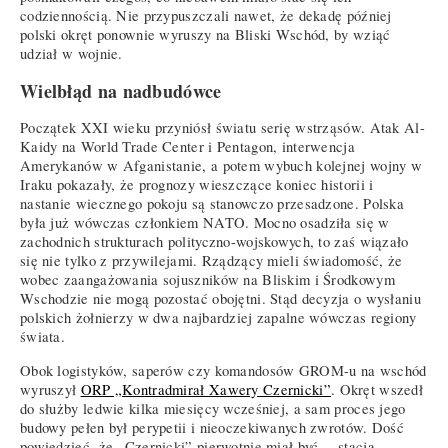
codziennością. Nie przypuszczali nawet, że dekadę później
polski okręt ponownie wyruszy na Bliski Wschód, by wziąć
udział w wojnie.
Wielbłąd na nadbudówce
Początek XXI wieku przyniósł światu serię wstrząsów. Atak Al-
Kaidy na World Trade Center i Pentagon, interwencja
Amerykanów w Afganistanie, a potem wybuch kolejnej wojny w
Iraku pokazały, że prognozy wieszczące koniec historii i
nastanie wiecznego pokoju są stanowczo przesadzone. Polska
była już wówczas członkiem NATO. Mocno osadziła się w
zachodnich strukturach polityczno-wojskowych, to zaś wiązało
się nie tylko z przywilejami. Rządzący mieli świadomość, że
wobec zaangażowania sojuszników na Bliskim i Środkowym
Wschodzie nie mogą pozostać obojętni. Stąd decyzja o wysłaniu
polskich żołnierzy w dwa najbardziej zapalne wówczas regiony
świata.
Obok logistyków, saperów czy komandosów GROM-u na wschód
wyruszył
ORP „Kontradmirał Xawery Czernicki”
. Okręt wszedł
do służby ledwie kilka miesięcy wcześniej, a sam proces jego
budowy pełen był perypetii i nieoczekiwanych zwrotów. Dość
powiedzieć, że „Czernicki” pierwotnie miał być… stacją