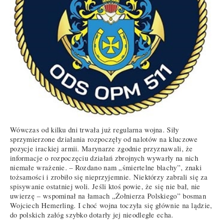
Wówczas od kilku dni trwała już regularna wojna. Siły
sprzymierzone działania rozpoczęły od nalotów na kluczowe
pozycje irackiej armii. Marynarze zgodnie przyznawali, że
informacje o rozpoczęciu działań zbrojnych wywarły na nich
niemałe wrażenie. – Rozdano nam „śmiertelne blachy”, znaki
tożsamości i zrobiło się nieprzyjemnie. Niektórzy zabrali się za
spisywanie ostatniej woli. Jeśli ktoś powie, że się nie bał, nie
uwierzę – wspominał na łamach „Żołnierza Polskiego” bosman
Wojciech Hemerling. I choć wojna toczyła się głównie na lądzie,
do polskich załóg szybko dotarły jej nieodległe echa.