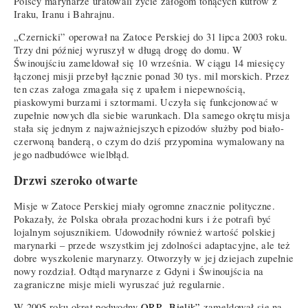
Polscy marynarze uratowali życie załogom tonących kutrów z
Iraku, Iranu i Bahrajnu.
„Czernicki” operował na Zatoce Perskiej do 31 lipca 2003 roku.
Trzy dni później wyruszył w długą drogę do domu. W
Świnoujściu zameldował się 10 września. W ciągu 14 miesięcy
łączonej misji przebył łącznie ponad 30 tys. mil morskich. Przez
ten czas załoga zmagała się z upałem i niepewnością,
piaskowymi burzami i sztormami. Uczyła się funkcjonować w
zupełnie nowych dla siebie warunkach. Dla samego okrętu misja
stała się jednym z najważniejszych epizodów służby pod biało-
czerwoną banderą, o czym do dziś przypomina wymalowany na
jego nadbudówce wielbłąd.
Drzwi szeroko otwarte
Misje w Zatoce Perskiej miały ogromne znacznie polityczne.
Pokazały, że Polska obrała prozachodni kurs i że potrafi być
lojalnym sojusznikiem. Udowodniły również wartość polskiej
marynarki – przede wszystkim jej zdolności adaptacyjne, ale też
dobre wyszkolenie marynarzy. Otworzyły w jej dziejach zupełnie
nowy rozdział. Odtąd marynarze z Gdyni i Świnoujścia na
zagraniczne misje mieli wyruszać już regularnie.
W 2005 roku okręt podwodny
ORP „Bielik”
zameldował się na