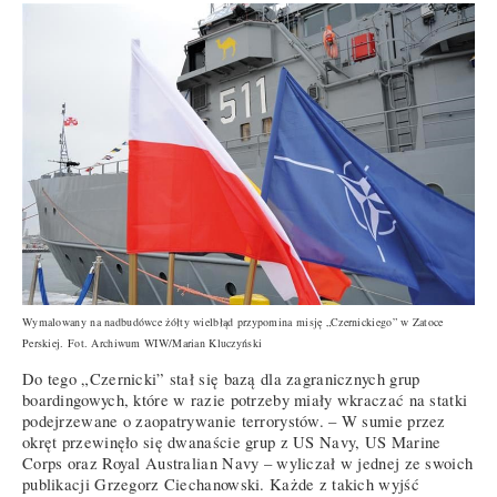
Wymalowany na nadbudówce żółty wielbłąd przypomina misję „Czernickiego” w Zatoce
Perskiej. Fot. Archiwum WIW/Marian Kluczyński
Do tego „Czernicki” stał się bazą dla zagranicznych grup
boardingowych, które w razie potrzeby miały wkraczać na statki
podejrzewane o zaopatrywanie terrorystów. – W sumie przez
okręt przewinęło się dwanaście grup z US Navy, US Marine
Corps oraz Royal Australian Navy – wyliczał w jednej ze swoich
publikacji Grzegorz Ciechanowski. Każde z takich wyjść