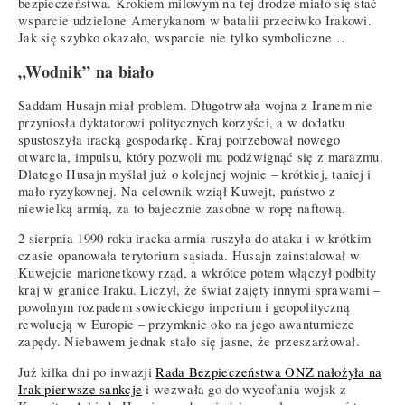
bezpieczeństwa. Krokiem milowym na tej drodze miało się stać
wsparcie udzielone Amerykanom w batalii przeciwko Irakowi.
Jak się szybko okazało, wsparcie nie tylko symboliczne…
„Wodnik” na biało
Saddam Husajn miał problem. Długotrwała wojna z Iranem nie
przyniosła dyktatorowi politycznych korzyści, a w dodatku
spustoszyła iracką gospodarkę. Kraj potrzebował nowego
otwarcia, impulsu, który pozwoli mu podźwignąć się z marazmu.
Dlatego Husajn myślał już o kolejnej wojnie – krótkiej, taniej i
mało ryzykownej. Na celownik wziął Kuwejt, państwo z
niewielką armią, za to bajecznie zasobne w ropę naftową.
2 sierpnia 1990 roku iracka armia ruszyła do ataku i w krótkim
czasie opanowała terytorium sąsiada. Husajn zainstalował w
Kuwejcie marionetkowy rząd, a wkrótce potem włączył podbity
kraj w granice Iraku. Liczył, że świat zajęty innymi sprawami –
powolnym rozpadem sowieckiego imperium i geopolityczną
rewolucją w Europie – przymknie oko na jego awanturnicze
zapędy. Niebawem jednak stało się jasne, że przeszarżował.
Już kilka dni po inwazji
Rada Bezpieczeństwa ONZ nałożyła na
Irak pierwsze sankcje
i wezwała go do wycofania wojsk z