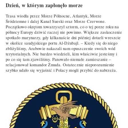
Dzień, w którym zapłonęło morze
Trasa wiodła przez Morze Północne, Atlantyk, Morze
Śródziemne i dalej Kanał Sueski oraz Morze Czerwone.
Początkowo okrętom towarzyszył sztorm, co o tej porze roku na
północy Europy dziwić raczej nie powinno. Większe zaskoczenie
spotkało marynarzy, gdy kilkanaście dni później dotarli wreszcie
w okolice saudyjskiego portu Al-Dżubajl. – Kiedy się do niego
zbliżyliśmy, Arabowie nakazali nam opuszczenie swoich wód
terytorialnych. Nie bardzo wiedzieli, kim właściwie jesteśmy i
po co się tam zjawiliśmy. Panowało niemałe zamieszanie –
relacjonował komandor Żmuda. Ostatecznie nieporozumienie
szybko udało się wyjaśnić i Polacy mogli przybić do nabrzeża.