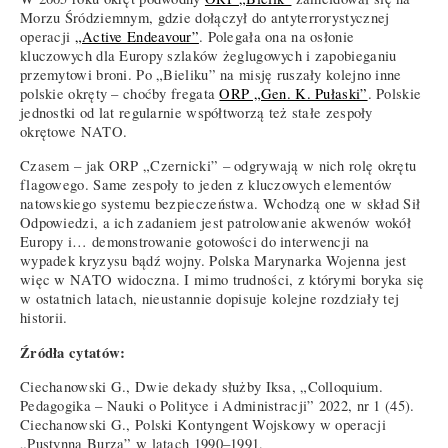
Morzu Śródziemnym, gdzie dołączył do antyterrorystycznej
operacji
„Active Endeavour”
. Polegała ona na osłonie
kluczowych dla Europy szlaków żeglugowych i zapobieganiu
przemytowi broni. Po „Bieliku” na misję ruszały kolejno inne
polskie okręty – choćby fregata
ORP „Gen. K. Pułaski”
. Polskie
jednostki od lat regularnie współtworzą też stałe zespoły
okrętowe NATO.
Czasem – jak ORP „Czernicki” – odgrywają w nich rolę okrętu
flagowego. Same zespoły to jeden z kluczowych elementów
natowskiego systemu bezpieczeństwa. Wchodzą one w skład Sił
Odpowiedzi, a ich zadaniem jest patrolowanie akwenów wokół
Europy i… demonstrowanie gotowości do interwencji na
wypadek kryzysu bądź wojny. Polska Marynarka Wojenna jest
więc w NATO widoczna. I mimo trudności, z którymi boryka się
w ostatnich latach, nieustannie dopisuje kolejne rozdziały tej
historii.
Źródła cytatów:
Ciechanowski G., Dwie dekady służby Iksa, „Colloquium.
Pedagogika – Nauki o Polityce i Administracji” 2022, nr 1 (45).
Ciechanowski G., Polski Kontyngent Wojskowy w operacji
„Pustynna Burza” w latach 1990–1991,