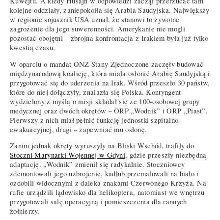
Kuwejtu. A kiedy Husajn w odpowiedzi zaczął przerzucać tam
kolejne oddziały, zaniepokoiła się Arabia Saudyjska. Największy
w regionie sojusznik USA uznał, że stanowi to żywotne
zagrożenie dla jego suwerenności. Amerykanie nie mogli
pozostać obojętni – zbrojna konfrontacja z Irakiem była już tylko
kwestią czasu.
W oparciu o mandat ONZ Stany Zjednoczone zaczęły budować
międzynarodową koalicję, która miała osłonić Arabię Saudyjską i
przygotować się do uderzenia na Irak. Wśród przeszło 30 państw,
które do niej dołączyły, znalazła się Polska. Kontyngent
wydzielony z myślą o misji składał się ze 100-osobowej grupy
medycznej oraz dwóch okrętów – ORP „Wodnik” i ORP „Piast”.
Pierwszy z nich miał pełnić funkcję jednostki szpitalno-
ewakuacyjnej, drugi – zapewniać mu osłonę.
Zanim jednak okręty wyruszyły na Bliski Wschód, trafiły do
Stoczni Marynarki Wojennej w Gdyni
, gdzie przeszły niezbędną
adaptację. „Wodnik” zmienił się radykalnie. Stoczniowcy
zdemontowali jego uzbrojenie, kadłub przemalowali na biało i
ozdobili widocznymi z daleka znakami Czerwonego Krzyża. Na
rufie urządzili lądowisko dla helikoptera, natomiast we wnętrzu
przygotowali salę operacyjną i pomieszczenia dla rannych
żołnierzy.