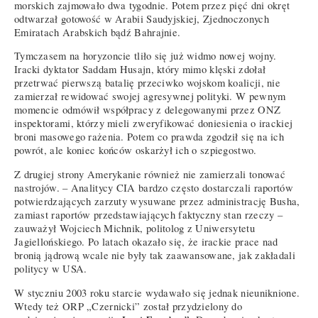
morskich zajmowało dwa tygodnie. Potem przez pięć dni okręt
odtwarzał gotowość w Arabii Saudyjskiej, Zjednoczonych
Emiratach Arabskich bądź Bahrajnie.
Tymczasem na horyzoncie tliło się już widmo nowej wojny.
Iracki dyktator Saddam Husajn, który mimo klęski zdołał
przetrwać pierwszą batalię przeciwko wojskom koalicji, nie
zamierzał rewidować swojej agresywnej polityki. W pewnym
momencie odmówił współpracy z delegowanymi przez ONZ
inspektorami, którzy mieli zweryfikować doniesienia o irackiej
broni masowego rażenia. Potem co prawda zgodził się na ich
powrót, ale koniec końców oskarżył ich o szpiegostwo.
Z drugiej strony Amerykanie również nie zamierzali tonować
nastrojów. – Analitycy CIA bardzo często dostarczali raportów
potwierdzających zarzuty wysuwane przez administrację Busha,
zamiast raportów przedstawiających faktyczny stan rzeczy –
zauważył Wojciech Michnik, politolog z Uniwersytetu
Jagiellońskiego. Po latach okazało się, że irackie prace nad
bronią jądrową wcale nie były tak zaawansowane, jak zakładali
politycy w USA.
W styczniu 2003 roku starcie wydawało się jednak nieuniknione.
Wtedy też ORP „Czernicki” został przydzielony do