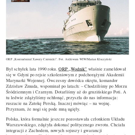
ORP „Kontradmirał Xawery Czernicki”. Fot. Archiwum WIW/Marian Kluczyński
Był schyłek lata 1990 roku.
ORP „Wodnik”
właśnie zameldował
się w Gdyni po rejsie szkoleniowym z podchorążymi Akademii
Marynarki Wojennej. Ówczesny dowódca okrętu, komandor
Zdzisław Żmuda, wspominał po latach: – Chodziliśmy po Morzu
Śródziemnym i Czarnym. Dotarliśmy aż do gruzińskiego Poti. A
tu ledwie zdążyliśmy ochłonąć, przyszła do nas informacja:
ruszacie na Zatokę Perską. Inaczej mówiąc – na wojnę.
Przyznam, że nogi się pode mną ugięły.
Polska, która formalnie jeszcze pozostawała członkiem Układu
Warszawskiego, zdążyła dokonać politycznego zwrotu. Chciała
integracji z Zachodem, nowych sojuszy i gwarancji