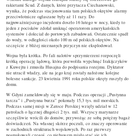
rakietami Scud. Z danych, które przytacza Ciechanowski,
wynika, że podczas stacjonowania tam polskich okrętów alarmy
przeciwlotnicze ogłaszane były aż 11 razy. Do
najpoważniejszego incydentu doszło 16 lutego w nocy, kiedy to
jeden z pocisków zdołał umknąć operatorom amerykańskich
systemów i doleciał do portowych zabudowań. Ostatecznie spadł
do wody, w odległości około 100 m od polskich okrętów. Na
szczęście z bliżej nieznanych przyczyn nie eksplodował.
Wojna była krótka. Po fali nalotów sprzymierzeni rozpoczęli
krótką operację lądową, która pozwoliła wypchnąć Irakijczyków
z Kuwejtu i zmusiła Husajna do podpisania rozejmu. Dyktator
nie utracił władzy, ale na jego kraj zostały nałożone kolejne
bolesne sankcje. 23 kwietnia 1991 roku polskie okręty ruszyły do
domu.
W Gdyni zameldowały się w maju. Podczas operacji „Pustynna
tarcza” i „Pustynna burza” pokonały 15,3 tys. mil morskich.
Podczas samej misji w Zatoce Perskiej wzięły udział w 12
patrolach o łącznej długości 2 tys. mil. Wszyscy marynarze
szczęśliwie wrócili do domów, przywożąc ze sobą potężny bagaż
doświadczeń. Na własnej skórze poczuli, co znaczy operowanie
w zachodnich strukturach wojskowych. Po raz pierwszy
posmakowali czegoś, co niebawem miało stać się ich