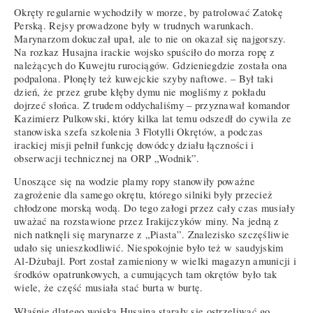
Okręty regularnie wychodziły w morze, by patrolować Zatokę
Perską. Rejsy prowadzone były w trudnych warunkach.
Marynarzom dokuczał upał, ale to nie on okazał się najgorszy.
Na rozkaz Husajna irackie wojsko spuściło do morza ropę z
należących do Kuwejtu rurociągów. Gdzieniegdzie została ona
podpalona. Płonęły też kuwejckie szyby naftowe. – Był taki
dzień, że przez grube kłęby dymu nie mogliśmy z pokładu
dojrzeć słońca. Z trudem oddychaliśmy – przyznawał komandor
Kazimierz Pulkowski, który kilka lat temu odszedł do cywila ze
stanowiska szefa szkolenia 3 Flotylli Okrętów, a podczas
irackiej misji pełnił funkcję dowódcy działu łączności i
obserwacji technicznej na ORP „Wodnik”.
Unoszące się na wodzie plamy ropy stanowiły poważne
zagrożenie dla samego okrętu, którego silniki były przecież
chłodzone morską wodą. Do tego załogi przez cały czas musiały
uważać na rozstawione przez Irakijczyków miny. Na jedną z
nich natknęli się marynarze z „Piasta”. Znalezisko szczęśliwie
udało się unieszkodliwić. Niespokojnie było też w saudyjskim
Al-Dżubajl. Port został zamieniony w wielki magazyn amunicji i
środków opatrunkowych, a cumujących tam okrętów było tak
wiele, że część musiała stać burta w burtę.
Właśnie dlatego wojska Husajna starały się ostrzeliwać go