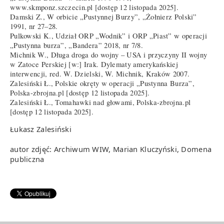
www.skmponz.szczecin.pl [dostęp 12 listopada 2025].
Damski Z., W orbicie „Pustynnej Burzy”, „Żołnierz Polski”
1991, nr 27–28.
Pulkowski K., Udział ORP „Wodnik” i ORP „Piast” w operacji
„Pustynna burza”, „Bandera” 2018, nr 7/8.
Michnik W., Długa droga do wojny – USA i przyczyny II wojny
w Zatoce Perskiej [w:] Irak. Dylematy amerykańskiej
interwencji, red. W. Dzielski, W. Michnik, Kraków 2007.
Zalesiński Ł., Polskie okręty w operacji „Pustynna Burza”,
Polska-zbrojna.pl [dostęp 12 listopada 2025].
Zalesiński Ł., Tomahawki nad głowami, Polska-zbrojna.pl
[dostęp 12 listopada 2025].
Łukasz Zalesiński
autor zdjęć: Archiwum WIW, Marian Kluczyński, Domena
publiczna