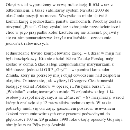
Okręt został wyposażony w nową radiostację R-654 wraz z
odbiornikiem, a także satelitarny system Navstar 2000 do
określania pozycji na morzu. Wszystko to miało ułatwić
komunikację z jednostkami państw zachodnich. Podobny zestaw
otrzymał „Piast”. Okręt zyskał też uzbrojenie przeciwlotnicze i
choć w jego przypadku kolor kadłuba się nie zmienił, pojawiły
się na nim pomarańczowe krzyże maltańskie – oznaczenie
jednostek ratowniczych.
Jednocześnie trwało kompletowanie załóg. – Udział w misji nie
był obowiązkowy. Kto nie chciał iść na Zatokę Perską, mógł
zostać w domu. Skład załogi uzupełnialiśmy marynarzami z
bliźniaczej jednostki ORP „Gryf” – wspominał komandor
Żmuda, który na potrzeby misji objął dowodzenie nad zespołem
okrętów. Ostatecznie, jak wyliczył Grzegorz Ciechanowski
badający udział Polaków w operacji „Pustynna burza”, na
„Wodniku” zaokrętowanych zostało 73 członków załogi i 14-
osobowy zespół medyczny, a na „Piaście” – 67 marynarzy, wśród
których znalazło się 12 ratowników technicznych. W razie
potrzeby mieli się oni zająć gaszeniem pożarów, usuwaniem
skażeń promieniotwórczych oraz pracami podwodnymi do
głębokości 100 m. 29 grudnia 1990 roku okręty opuściły Gdynię i
obrały kurs na Półwysep Arabski.