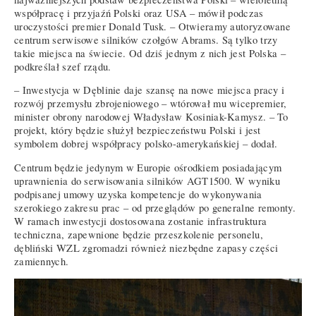
współpracę i przyjaźń Polski oraz USA – mówił podczas
uroczystości premier Donald Tusk. – Otwieramy autoryzowane
centrum serwisowe silników czołgów Abrams. Są tylko trzy
takie miejsca na świecie. Od dziś jednym z nich jest Polska –
podkreślał szef rządu.
– Inwestycja w Dęblinie daje szansę na nowe miejsca pracy i
rozwój przemysłu zbrojeniowego – wtórował mu wicepremier,
minister obrony narodowej Władysław Kosiniak-Kamysz. – To
projekt, który będzie służył bezpieczeństwu Polski i jest
symbolem dobrej współpracy polsko-amerykańskiej – dodał.
Centrum będzie jedynym w Europie ośrodkiem posiadającym
uprawnienia do serwisowania silników AGT1500. W wyniku
podpisanej umowy uzyska kompetencje do wykonywania
szerokiego zakresu prac – od przeglądów po generalne remonty.
W ramach inwestycji dostosowana zostanie infrastruktura
techniczna, zapewnione będzie przeszkolenie personelu,
dębliński WZL zgromadzi również niezbędne zapasy części
zamiennych.