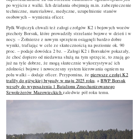
po wyjściu z walki. Ich działania obejmują m.in. zabezpieczenie
techniczne, materiałowe, medyczne, uzupełnienie stanów
osobowych – wymienia oficer.
Ppłk Wojtczyk chwali też załogi czołgów K2 i bojowych wozów
piechoty Borsuk, które prowadziły strzelanie bojowe w dzień i w
nocy. – Żołnierze z nowym sprzętem osiągnęli bardzo dobre
wyniki, trafiając w cele ze skutecznością na poziomie ok. 90
proc. – podaje dowódca 2 bz. – Załogi K2 i Borsuków pokazały,
że choć dopiero od niedawna służą na tym sprzęcie, to znają go
już na tyle dobrze, że mogą skutecznie wykorzystywać ich
zdolności bojowe i nowoczesny system kierowania ogniem na
polu walki – dodaje oficer. Przypomina, że
pierwsze czołgi K2
trafiły do giżyckiej brygady w maju 2025 roku
, a
BWP Borsuk
weszły do wyposażenia 1 Batalionu Zmechanizowanego
Szwoleżerów Mazowieckich
zaledwie pół roku temu.