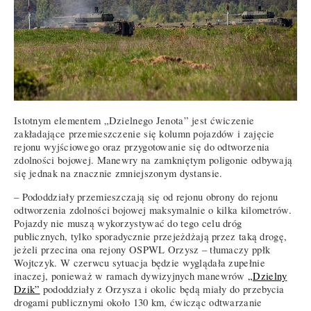
Istotnym elementem „Dzielnego Jenota” jest ćwiczenie
zakładające przemieszczenie się kolumn pojazdów i zajęcie
rejonu wyjściowego oraz przygotowanie się do odtworzenia
zdolności bojowej. Manewry na zamkniętym poligonie odbywają
się jednak na znacznie zmniejszonym dystansie.
– Pododdziały przemieszczają się od rejonu obrony do rejonu
odtworzenia zdolności bojowej maksymalnie o kilka kilometrów.
Pojazdy nie muszą wykorzystywać do tego celu dróg
publicznych, tylko sporadycznie przejeżdżają przez taką drogę,
jeżeli przecina ona rejony OSPWL Orzysz – tłumaczy ppłk
Wojtczyk. W czerwcu sytuacja będzie wyglądała zupełnie
inaczej, ponieważ w ramach dywizyjnych manewrów
„Dzielny
Dzik”
pododdziały z Orzysza i okolic będą miały do przebycia
drogami publicznymi około 130 km, ćwicząc odtwarzanie