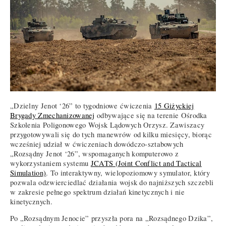
„Dzielny Jenot ‘26” to tygodniowe ćwiczenia
15 Giżyckiej
Brygady Zmechanizowanej
odbywające się na terenie Ośrodka
Szkolenia Poligonowego Wojsk Lądowych Orzysz. Zawiszacy
przygotowywali się do tych manewrów od kilku miesięcy, biorąc
wcześniej udział w ćwiczeniach dowódczo-sztabowych
„Rozsądny Jenot ‘26”, wspomaganych komputerowo z
wykorzystaniem systemu
JCATS (Joint Conflict and Tactical
Simulation)
. To interaktywny, wielopoziomowy symulator, który
pozwala odzwierciedlać działania wojsk do najniższych szczebli
w zakresie pełnego spektrum działań kinetycznych i nie
kinetycznych.
Po „Rozsądnym Jenocie” przyszła pora na „Rozsądnego Dzika”,