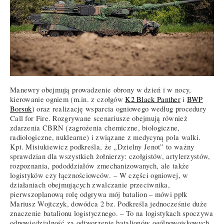
Manewry obejmują prowadzenie obrony w dzień i w nocy,
kierowanie ogniem (m.in. z czołgów
K2 Black Panther
i
BWP
Borsuk
) oraz realizację wsparcia ogniowego według procedury
Call for Fire. Rozgrywane scenariusze obejmują również
zdarzenia CBRN (zagrożenia chemiczne, biologiczne,
radiologiczne, nuklearne) i związane z medycyną pola walki.
Kpt. Misiukiewicz podkreśla, że „Dzielny Jenot” to ważny
sprawdzian dla wszystkich żołnierzy: czołgistów, artylerzystów,
rozpoznania, pododdziałów zmechanizowanych, ale także
logistyków czy łącznościowców. – W części ogniowej, w
działaniach obejmujących zwalczanie przeciwnika,
pierwszoplanową rolę odgrywa mój batalion – mówi ppłk
Mariusz Wojtczyk, dowódca 2 bz. Podkreśla jednocześnie duże
znaczenie batalionu logistycznego. – To na logistykach spoczywa
odpowiedzialność za odtworzenie batalionów ogólnowojskowych