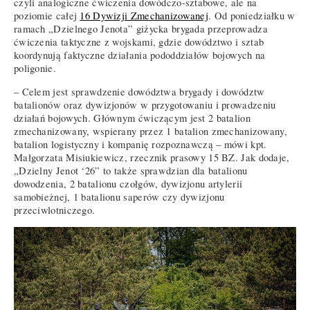
czyli analogiczne ćwiczenia dowódczo-sztabowe, ale na
poziomie całej
16 Dywizji Zmechanizowanej
. Od poniedziałku w
ramach „Dzielnego Jenota” giżycka brygada przeprowadza
ćwiczenia taktyczne z wojskami, gdzie dowództwo i sztab
koordynują faktyczne działania pododdziałów bojowych na
poligonie.
– Celem jest sprawdzenie dowództwa brygady i dowództw
batalionów oraz dywizjonów w przygotowaniu i prowadzeniu
działań bojowych. Głównym ćwiczącym jest 2 batalion
zmechanizowany, wspierany przez 1 batalion zmechanizowany,
batalion logistyczny i kompanię rozpoznawczą – mówi kpt.
Małgorzata Misiukiewicz, rzecznik prasowy 15 BZ. Jak dodaje,
„Dzielny Jenot ‘26” to także sprawdzian dla batalionu
dowodzenia, 2 batalionu czołgów, dywizjonu artylerii
samobieżnej, 1 batalionu saperów czy dywizjonu
przeciwlotniczego.