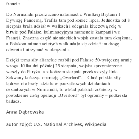
froncie.
Do Normandii przerzucono natomiast z Wielkiej Brytanii 1
Dywizję Pancerną. Trafiła tam pod koniec lipca. Jednostka od 8
sierpnia brała udział w walkach i odegrała kluczową rolę
w
bitwie pod Falaise
, kulminacyjnym momencie kampanii we
Francji. Znaczna część niemieckich wojsk została tam okrążona,
a Polakom mimo zaciętych walk udało się odciąć im drogę
odwrotu i utrzymać w okrążeniu.
Dzięki temu siły alianckie rozbili pod Falaise 50-tysięczną armię
wroga. Kilka dni później 25 sierpnia, wojska sprzymierzone
weszły do Paryża, a z końcem sierpnia przekroczyły linie
Sekwany kończąc operację „Overlord”. – Choć polskie siły
lądowe nie brały udziału w początkowych działaniach
desantowych w Normandii, to wkład polskich żołnierzy w
powodzenie całej operacji „Overlord” był ogromny – podkreśla
badacz.
Anna Dąbrowska
autor zdjęć: U.S. National Archives, Wikipedia