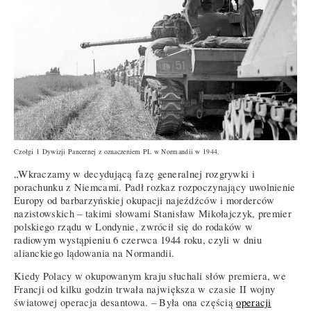
Czołgi 1 Dywizji Pancernej z oznaczeniem PL w Normandii w 1944.
„Wkraczamy w decydującą fazę generalnej rozgrywki i
porachunku z Niemcami. Padł rozkaz rozpoczynający uwolnienie
Europy od barbarzyńskiej okupacji najeźdźców i morderców
nazistowskich – takimi słowami Stanisław Mikołajczyk, premier
polskiego rządu w Londynie, zwrócił się do rodaków w
radiowym wystąpieniu 6 czerwca 1944 roku, czyli w dniu
alianckiego lądowania na Normandii.
Kiedy Polacy w okupowanym kraju słuchali słów premiera, we
Francji od kilku godzin trwała największa w czasie II wojny
światowej operacja desantowa. – Była ona częścią
operacji