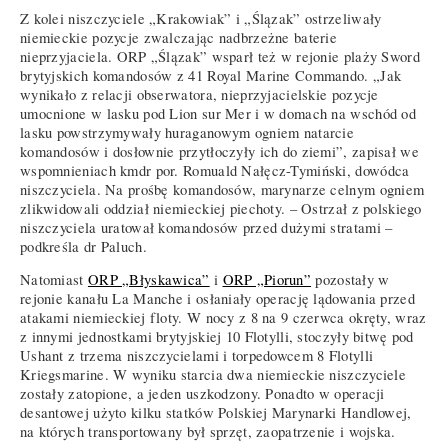
Z kolei niszczyciele „Krakowiak” i „Ślązak” ostrzeliwały
niemieckie pozycje zwalczając nadbrzeżne baterie
nieprzyjaciela. ORP „Ślązak” wsparł też w rejonie plaży Sword
brytyjskich komandosów z 41 Royal Marine Commando. „Jak
wynikało z relacji obserwatora, nieprzyjacielskie pozycje
umocnione w lasku pod Lion sur Mer i w domach na wschód od
lasku powstrzymywały huraganowym ogniem natarcie
komandosów i dosłownie przytłoczyły ich do ziemi”, zapisał we
wspomnieniach kmdr por. Romuald Nałęcz-Tymiński, dowódca
niszczyciela. Na prośbę komandosów, marynarze celnym ogniem
zlikwidowali oddział niemieckiej piechoty. – Ostrzał z polskiego
niszczyciela uratował komandosów przed dużymi stratami –
podkreśla dr Paluch.
Natomiast
ORP „Błyskawica”
i
ORP „Piorun”
pozostały w
rejonie kanału La Manche i osłaniały operację lądowania przed
atakami niemieckiej floty. W nocy z 8 na 9 czerwca okręty, wraz
z innymi jednostkami brytyjskiej 10 Flotylli, stoczyły bitwę pod
Ushant z trzema niszczycielami i torpedowcem 8 Flotylli
Kriegsmarine. W wyniku starcia dwa niemieckie niszczyciele
zostały zatopione, a jeden uszkodzony. Ponadto w operacji
desantowej użyto kilku statków Polskiej Marynarki Handlowej,
na których transportowany był sprzęt, zaopatrzenie i wojska.