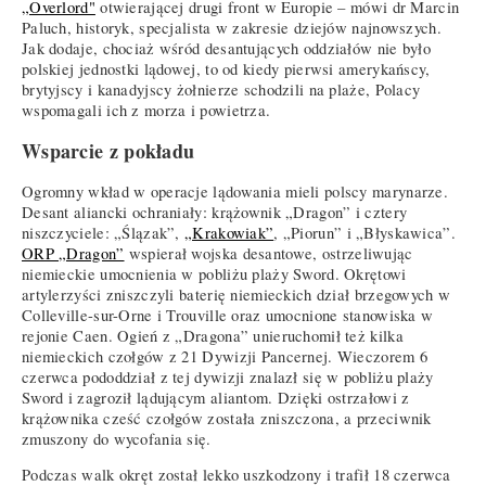
„Overlord"
otwierającej drugi front w Europie – mówi dr Marcin
Paluch, historyk, specjalista w zakresie dziejów najnowszych.
Jak dodaje, chociaż wśród desantujących oddziałów nie było
polskiej jednostki lądowej, to od kiedy pierwsi amerykańscy,
brytyjscy i kanadyjscy żołnierze schodzili na plaże, Polacy
wspomagali ich z morza i powietrza.
Wsparcie z pokładu
Ogromny wkład w operacje lądowania mieli polscy marynarze.
Desant aliancki ochraniały: krążownik „Dragon” i cztery
niszczyciele: „Ślązak”,
„Krakowiak”
, „Piorun” i „Błyskawica”.
ORP „Dragon”
wspierał wojska desantowe, ostrzeliwując
niemieckie umocnienia w pobliżu plaży Sword. Okrętowi
artylerzyści zniszczyli baterię niemieckich dział brzegowych w
Colleville-sur-Orne i Trouville oraz umocnione stanowiska w
rejonie Caen. Ogień z „Dragona” unieruchomił też kilka
niemieckich czołgów z 21 Dywizji Pancernej. Wieczorem 6
czerwca pododdział z tej dywizji znalazł się w pobliżu plaży
Sword i zagroził lądującym aliantom. Dzięki ostrzałowi z
krążownika cześć czołgów została zniszczona, a przeciwnik
zmuszony do wycofania się.
Podczas walk okręt został lekko uszkodzony i trafił 18 czerwca