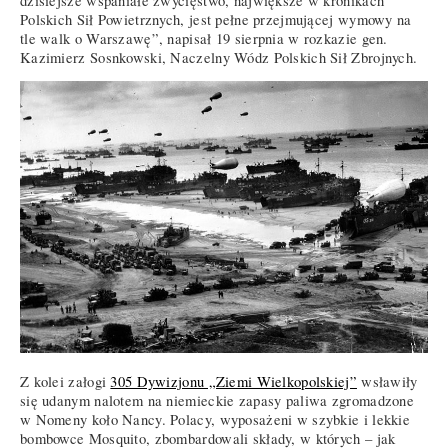
dzisiejsze wspaniałe zwycięstwo, największe w kronikach
Polskich Sił Powietrznych, jest pełne przejmującej wymowy na
tle walk o Warszawę”, napisał 19 sierpnia w rozkazie gen.
Kazimierz Sosnkowski, Naczelny Wódz Polskich Sił Zbrojnych.
Z kolei załogi
305 Dywizjonu „Ziemi Wielkopolskiej”
wsławiły
się udanym nalotem na niemieckie zapasy paliwa zgromadzone
w Nomeny koło Nancy. Polacy, wyposażeni w szybkie i lekkie
bombowce Mosquito, zbombardowali składy, w których – jak