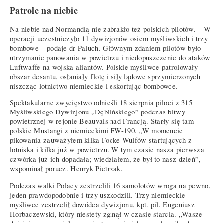
Patrole na niebie
Na niebie nad Normandią nie zabrakło też polskich pilotów. – W
operacji uczestniczyło 11 dywizjonów osiem myśliwskich i trzy
bombowe – podaje dr Paluch. Głównym zdaniem pilotów było
utrzymanie panowania w powietrzu i niedopuszczenie do ataków
Luftwaffe na wojska aliantów. Polskie myśliwce patrolowały
obszar desantu, osłaniały flotę i siły lądowe sprzymierzonych
niszcząc lotnictwo niemieckie i eskortując bombowce.
Spektakularne zwycięstwo odnieśli 18 sierpnia piloci z 315
Myśliwskiego Dywizjonu „Dęblińskiego” podczas bitwy
powietrznej w rejonie Beauvais nad Francją. Starły się tam
polskie Mustangi z niemieckimi FW-190. „W momencie
pikowania zauważyłem kilka Focke-Wulfów startujących z
lotniska i kilka już w powietrzu. W tym czasie nasza pierwsza
czwórka już ich dopadała; wiedziałem, że był to nasz dzień”,
wspominał porucz. Henryk Pietrzak.
Podczas walki Polacy zestrzelili 16 samolotów wroga na pewno,
jeden prawdopodobnie i trzy uszkodzili. Trzy niemieckie
myśliwce zestrzelił dowódca dywizjonu, kpt. pil. Eugeniusz
Horbaczewski, który niestety zginął w czasie starcia. „Wasze