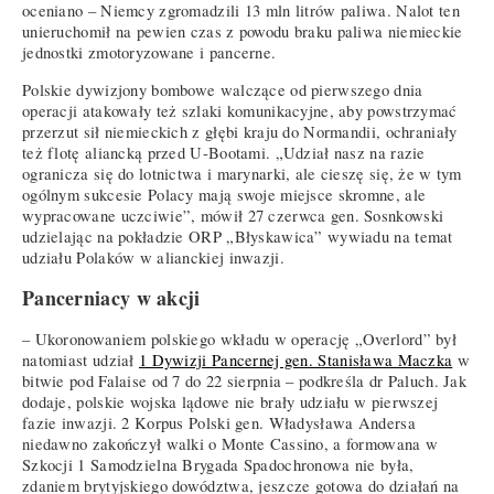
oceniano – Niemcy zgromadzili 13 mln litrów paliwa. Nalot ten
unieruchomił na pewien czas z powodu braku paliwa niemieckie
jednostki zmotoryzowane i pancerne.
Polskie dywizjony bombowe walczące od pierwszego dnia
operacji atakowały też szlaki komunikacyjne, aby powstrzymać
przerzut sił niemieckich z głębi kraju do Normandii, ochraniały
też flotę aliancką przed U-Bootami. „Udział nasz na razie
ogranicza się do lotnictwa i marynarki, ale cieszę się, że w tym
ogólnym sukcesie Polacy mają swoje miejsce skromne, ale
wypracowane uczciwie”, mówił 27 czerwca gen. Sosnkowski
udzielając na pokładzie ORP „Błyskawica” wywiadu na temat
udziału Polaków w alianckiej inwazji.
Pancerniacy w akcji
– Ukoronowaniem polskiego wkładu w operację „Overlord” był
natomiast udział
1 Dywizji Pancernej gen. Stanisława Maczka
w
bitwie pod Falaise od 7 do 22 sierpnia – podkreśla dr Paluch. Jak
dodaje, polskie wojska lądowe nie brały udziału w pierwszej
fazie inwazji. 2 Korpus Polski gen. Władysława Andersa
niedawno zakończył walki o Monte Cassino, a formowana w
Szkocji 1 Samodzielna Brygada Spadochronowa nie była,
zdaniem brytyjskiego dowództwa, jeszcze gotowa do działań na