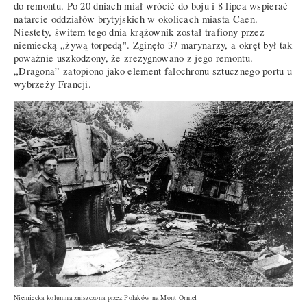
do remontu. Po 20 dniach miał wrócić do boju i 8 lipca wspierać
natarcie oddziałów brytyjskich w okolicach miasta Caen.
Niestety, świtem tego dnia krążownik został trafiony przez
niemiecką „żywą torpedą". Zginęło 37 marynarzy, a okręt był tak
poważnie uszkodzony, że zrezygnowano z jego remontu.
„Dragona” zatopiono jako element falochronu sztucznego portu u
wybrzeży Francji.
Niemiecka kolumna zniszczona przez Polaków na Mont Ormel