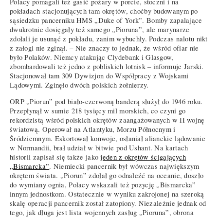
Polacy pomagali też gasić pożary w porcie, stoczni i na
pokładach stacjonujących tam okrętów, choćby budowanym po
sąsiedzku pancerniku HMS „Duke of York”. Bomby zapalające
dwukrotnie dosięgały też samego „Pioruna”, ale marynarze
zdołali je usunąć z pokładu, zanim wybuchły. Podczas nalotu nikt
z załogi nie zginął. – Nie znaczy to jednak, że wśród ofiar nie
było Polaków. Niemcy atakując Clydebank i Glasgow,
zbombardowali też jedno z pobliskich lotnisk – informuje Jarski.
Stacjonował tam 309 Dywizjon do Współpracy z Wojskami
Lądowymi. Zginęło dwóch polskich żołnierzy.
ORP „Piorun” pod biało-czerwoną banderą służył do 1946 roku.
Przepłynął w sumie 218 tysięcy mil morskich, co czyni go
rekordzistą wśród polskich okrętów zaangażowanych w II wojnę
światową. Operował na Atlantyku, Morzu Północnym i
Śródziemnym. Eskortował konwoje, osłaniał alianckie lądowanie
w Normandii, brał udział w bitwie pod Ushant. Na kartach
historii zapisał się także jako
jeden z okrętów ścigających
„Bismarcka”
. Niemiecki pancernik był wówczas największym
okrętem świata. „Piorun” zdołał go odnaleźć na oceanie, doszło
do wymiany ognia, Polacy wskazali też pozycję „Bismarcka”
innym jednostkom. Ostatecznie w wyniku zakrojonej na szeroką
skalę operacji pancernik został zatopiony. Niezależnie jednak od
tego, jak długa jest lista wojennych zasług „Pioruna”, obrona