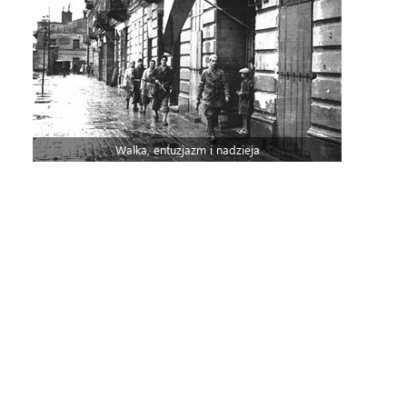
Walka, entuzjazm i nadzieja