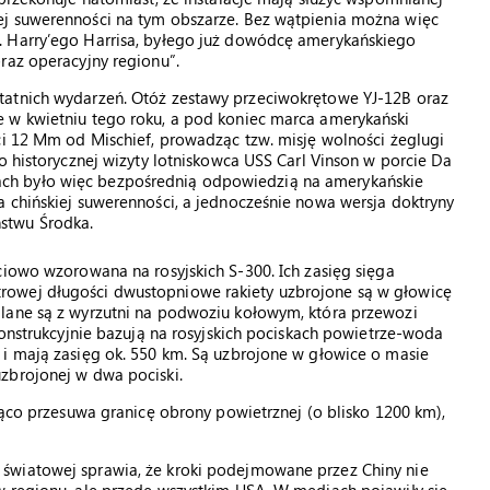
ej suwerenności na tym obszarze. Bez wątpienia można więc
. Harry’ego Harrisa, byłego już dowódcę amerykańskiego
raz operacyjny regionu”.
tatnich wydarzeń. Otóż zestawy przeciwokrętowe YJ-12B oraz
 w kwietniu tego roku, a pod koniec marca amerykański
ci 12 Mm od Mischief, prowadząc tzw. misję wolności żeglugi
o historycznej wizyty lotniskowca USS Carl Vinson w porcie Da
ch było więc bezpośrednią odpowiedzią na amerykańskie
 chińskiej suwerenności, a jednocześnie nowa wersja doktryny
stwu Środka.
ciowo wzorowana na rosyjskich S-300. Ich zasięg sięga
rowej długości dwustopniowe rakiety uzbrojone są w głowicę
lane są z wyrzutni na podwoziu kołowym, która przewozi
konstrukcyjnie bazują na rosyjskich pociskach powietrze-woda
 i mają zasięg ok. 550 km. Są uzbrojone w głowice o masie
zbrojonej w dwa pociski.
ząco przesuwa granicę obrony powietrznej (o blisko 1200 km),
światowej sprawia, że kroki podejmowane przez Chiny nie