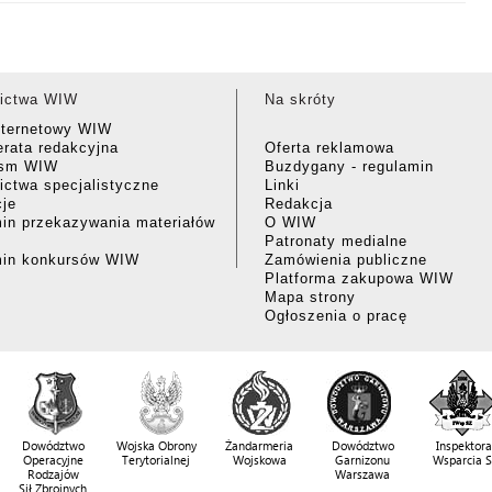
ictwa WIW
Na skróty
nternetowy WIW
rata redakcyjna
Oferta reklamowa
ism WIW
Buzdygany - regulamin
ctwa specjalistyczne
Linki
cje
Redakcja
in przekazywania materiałów
O WIW
Patronaty medialne
min konkursów WIW
Zamówienia publiczne
Platforma zakupowa WIW
Mapa strony
Ogłoszenia o pracę
Dowództwo
Wojska Obrony
Żandarmeria
Dowództwo
Inspektora
Operacyjne
Terytorialnej
Wojskowa
Garnizonu
Wsparcia 
Rodzajów
Warszawa
Sił Zbrojnych