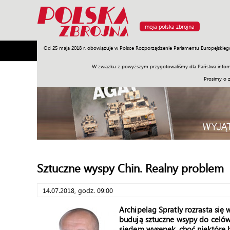
moja polska zbrojna
Od 25 maja 2018 r. obowiązuje w Polsce Rozporządzenie Parlamentu Europejskieg
Armia
Poligon
Sprzęt
Misje
Polityka
Prawo
W związku z powyższym przygotowaliśmy dla Państwa inform
Prosimy o 
Sztuczne wyspy Chin. Realny problem
14.07.2018, godz. 09:00
Archipelag Spratly rozrasta się
budują sztuczne wsypy do celów
siedem wysepek, choć niektóre 