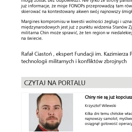
mogą zostać bez odpowiedzi. Nie tylko ze strony państ
już informacje, że misje FONOPs przeprowadzą tam równie
skierować na kontestowany akwen swój najnowszy śmig
Margines kompromisu w kwestii wolności żeglugi i uz
międzynarodowych jest już z punktu widzenia Stanów Z
militarna Chin może sprawić, że ten region w niedalekie
na świecie.
Rafał Ciastoń , ekspert Fundacji im. Kazimier
technologii militarnych i konfliktów zbrojnych
CZYTAJ NA PORTALU
Chiny nie są już kopciu
Krzysztof Wilewski
Kilka dni temu chińskie wład
najnowszy samolot, myśliwi
osiągnął gotowość operacyj