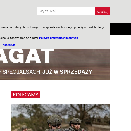
przetwarzaniem danych osobowych i w sprawie swobodnego przepływu takich danych
SH
SKLEP
Jednodniówki
Praca w WIW
simy o zapoznanie się z nimi:
Polityka przetwarzania danych
.
 –
Akceptuję
POLECAMY