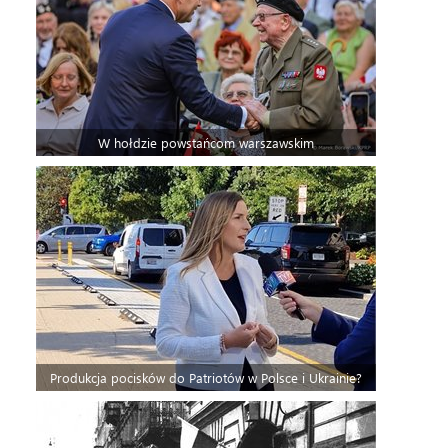
W hołdzie powstańcom warszawskim
Produkcja pocisków do Patriotów w Polsce i Ukrainie?