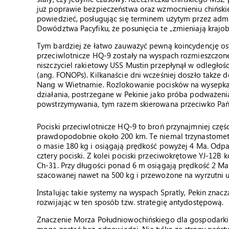
już poprawie bezpieczeństwa oraz wzmocnieniu chiński
powiedzieć, posługując się terminem użytym przez adm
Dowództwa Pacyfiku, że posunięcia te „zmieniają krajob
Tym bardziej że łatwo zauważyć pewną koincydencję os
przeciwlotnicze HQ-9 zostały na wyspach rozmieszczone
niszczyciel rakietowy USS Mustin przepłynął w odległoś
(ang. FONOPs). Kilkanaście dni wcześniej doszło także d
Nang w Wietnamie. Rozlokowanie pocisków na wysepka
działania, postrzegane w Pekinie jako próba podważenia
powstrzymywania, tym razem skierowana przeciwko Pań
Pociski przeciwlotnicze HQ-9 to broń przynajmniej częś
prawdopodobnie około 200 km. Te niemal trzynastomet
o masie 180 kg i osiągają prędkość powyżej 4 Ma. Odpa
cztery pociski. Z kolei pociski przeciwokrętowe YJ-12B 
Ch-31. Przy długości ponad 6 m osiągają prędkość 2 Ma
szacowanej nawet na 500 kg i przewożone na wyrzutni u
Instalując takie systemy na wyspach Spratly, Pekin znac
rozwijając w ten sposób tzw. strategię antydostępową.
Znaczenie Morza Południowochińskiego dla gospodarki 