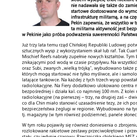
nie nadawała się także do zami
startowe dostosowane do wym
infrastrukturę militarną, a na c
Pekin zapewnia, że wszystko w t
ta militarna aktywność jest be
w Pekinie jako próba podważenia suwerenności Państwa
Już trzy lata temu rząd Chińskiej Republiki Ludowej pot
sztucznych wysp z wykorzystaniem skał lub raf. Tak Cuart
Mischief Reefs nabrały zupełnie nowych kształtów. Tym ba
znikającymi pod wodą w czasie przypływu. Na wszystkich
oraz Subi, zwanych „wielką trójką”, wybudowano także pa
których mogą startować nie tylko myśliwce, ale i sam
latające tankowce. Na każdej z tych trzech wysp powsta
radiolokacyjne. Na Fiery dodatkowo ulokowano centra na
bezpośredniej i działa kal. co najmniej 100 mm. Z kolei
radiolokacyjne (na pierwszej – trzy, na drugiej zaś – d
co dla Chin miało stanowić uzasadnienie tezy, że ich po
bezpieczeństwa żeglugi w regionie. Wybudowano na tych
tj. magazyny (w tym również podziemne), panele słonecz
W tym roku pojawiły się również doniesienia o zbrojeni
rozlokowane rakietowe zestawy przeciwokrętowe i przec
stały, czy jedynie czasowy. Rzeczniczka chińskiego MSZ