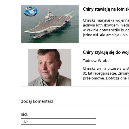
Chiny stawiają na lotni
Chińska marynarka wojenna
jednym lotniskowcem, nied
w Pekinie potwierdziły bud
jednostki. Ale ambicje Chin 
Chiny szykują się do wo
Tadeusz Wróbel
Chińska armia przeszła w s
31 lat reorganizację. Zmian
przełomowe. Dotyczą one na
dodaj komentarz
nick