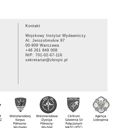
Kontakt
Wojskowy Instytut Wydawniczy
Al. Jerozolimskie 97
00-909 Warszawa
+48 261 849 008
NIP: 701-02-67-116
sekretariat@zbrojni.pl
t
Wielonarodowy
Wielonarodowa
Centrum
Agencja
SZ
Korpus
Dywizja
Szkolenia Sił
Uzbrojenia
Północno-
Północny-
Połączonych
Wschodni
Wschód
NATO (JFTC)