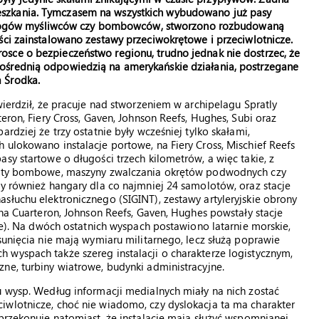
eszkania. Tymczasem na wszystkich wybudowano już pasy
ogów myśliwców czy bombowców, stworzono rozbudowaną
zęści zainstalowano zestawy przeciwokrętowe i przeciwlotnicze.
rosce o bezpieczeństwo regionu, trudno jednak nie dostrzec, że
zpośrednią odpowiedzią na amerykańskie działania, postrzegane
 Środka.
wierdził, że pracuje nad stworzeniem w archipelagu Spratly
eron, Fiery Cross, Gaven, Johnson Reefs, Hughes, Subi oraz
rdziej że trzy ostatnie były wcześniej tylko skałami,
 ulokowano instalacje portowe, na Fiery Cross, Mischief Reefs
sy startowe o długości trzech kilometrów, a więc takie, z
oloty bombowe, maszyny zwalczania okrętów podwodnych czy
ły również hangary dla co najmniej 24 samolotów, oraz stacje
słuchu elektronicznego (SIGINT), zestawy artyleryjskie obrony
 na Cuarteron, Johnson Reefs, Gaven, Hughes powstały stacje
wie). Na dwóch ostatnich wyspach postawiono latarnie morskie,
sunięcia nie mają wymiaru militarnego, lecz służą poprawie
 wyspach także szereg instalacji o charakterze logistycznym,
ne, turbiny wiatrowe, budynki administracyjne.
u wysp. Według informacji medialnych miały na nich zostać
iwlotnicze, choć nie wiadomo, czy dyslokacja ta ma charakter
 przekonuje natomiast, że instalacje mają służyć wspomnianej