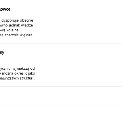
skowce
 dysponuje obecnie
awno jednak władze
owę kolejnej
są znacznie większe...
jny
tyczniu największą od
y można określić jako
jwyższych struktur...