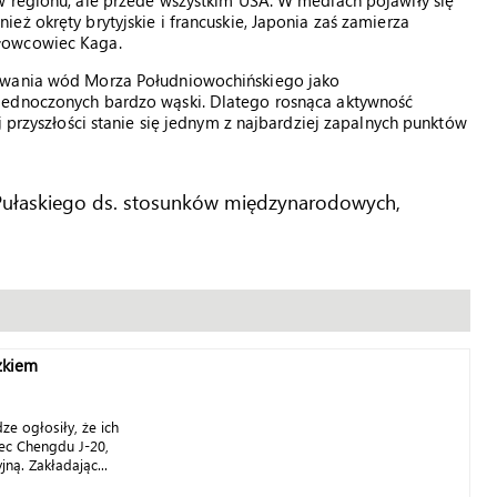
w regionu, ale przede wszystkim USA. W mediach pojawiły się
ż okręty brytyjskie i francuskie, Japonia zaś zamierza
łowcowiec Kaga.
nawania wód Morza Południowochińskiego jako
jednoczonych bardzo wąski. Dlatego rosnąca aktywność
j przyszłości stanie się jednym z najbardziej zapalnych punktów
za Pułaskiego ds. stosunków międzynarodowych,
szkiem
ze ogłosiły, że ich
ec Chengdu J-20,
ną. Zakładając...