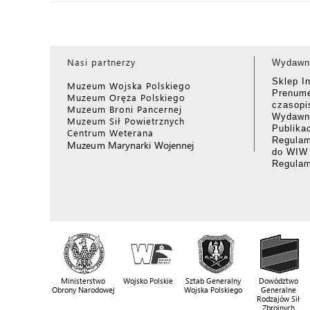
Nasi partnerzy
Wydawn
Sklep I
Muzeum Wojska Polskiego
Prenume
Muzeum Oręża Polskiego
czasop
Muzeum Broni Pancernej
Wydawni
Muzeum Sił Powietrznych
Publika
Centrum Weterana
Regulam
Muzeum Marynarki Wojennej
do WIW
Regula
Ministerstwo
Wojsko Polskie
Sztab Generalny
Dowództwo
Obrony Narodowej
Wojska Polskiego
Generalne
Rodzajów Sił
Zbrojnych