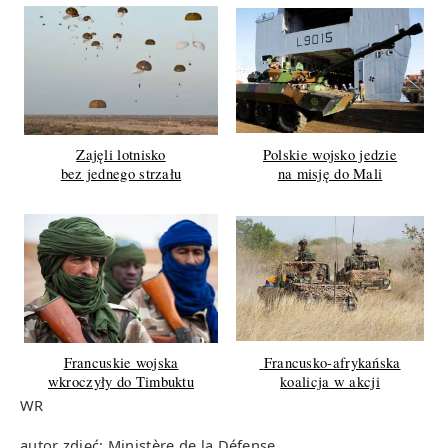
Zajęli lotnisko
Polskie wojsko jedzie
bez jednego strzału
na misję do Mali
Francuskie wojska
Francusko-afrykańska
wkroczyły do Timbuktu
koalicja w akcji
WR
autor zdjęć: Ministère de la Défense