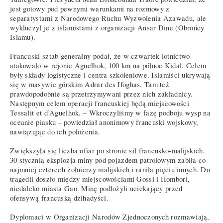
jest gotowy pod pewnymi warunkami na rozmowy z
separatystami z Narodowego Ruchu Wyzwolenia Azawadu, ale
wykluczył je z islamistami z organizacji Ansar Dine (Obrońcy
Islamu).
Francuski sztab generalny podał, że w czwartek lotnictwo
atakowało w rejonie Aguelhok, 100 km na północ Kidal. Celem
były składy logistyczne i centra szkoleniowe. Islamiści ukrywają
się w masywie górskim Adrar des Ifoghas. Tam też
prawdopodobnie są przetrzymywani przez nich zakładnicy.
Następnym celem operacji francuskiej będą miejscowości
Tessalit et d’Aguelhok. – Wkroczyliśmy w fazę podboju wysp na
oceanie piasku – powiedział anonimowy francuski wojskowy,
nawiązując do ich położenia.
Zwiększyła się liczba ofiar po stronie sił francusko-malijskich.
30 stycznia eksplozja miny pod pojazdem patrolowym zabiła co
najmniej czterech żołnierzy malijskich i raniła pięciu innych. Do
tragedii doszło między miejscowościami Gossi i Hombori,
niedaleko miasta Gao. Minę podłożyli uciekający przed
ofensywą francuską dżihadyści.
Dyplomaci w Organizacji Narodów Zjednoczonych rozmawiają,