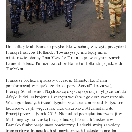
Do stolicy Mali Bamako przybędzie w sobotę z wizytą prezydent
Francji Francois Hollande. Towarzyszyć mu będą m.in.
ministrowie obrony Jean-Yves Le Drian i spraw zagranicznych
Laurent Fabius. Po rozmowach w Bamako Hollande pojedzie do
Timbuktu.
Francuzi podliczają koszty operacji. Minister Le Drian
poinformował w piątek, że do tej pory „Serval” kosztował
Francję 50 mln euro. Najdroższą częścią operacji był przerzut do
Afryki ludzi, uzbrojenia i sprzętu wojskowego oraz zaopatrzenia.
W ciągu niecałych trzech tygodni wysłano tam ponad 10 tys. ton
ładunków, czyli więcej niż przewieziono z Afganistanu do
Francji przez cały rok 2012. Niemal od początku interwencji w
Mali między francuską bazą lotniczą Isters a lotniskiem w
Bamako funkcjonuje most powietrzny. Ładunki wożą samoloty
transportowe francuskich sił powietrznych i udostępnione im