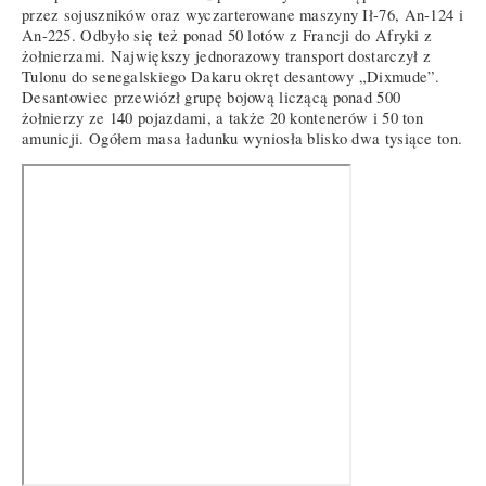
przez sojuszników oraz wyczarterowane maszyny Ił-76, An-124 i
An-225. Odbyło się też ponad 50 lotów z Francji do Afryki z
żołnierzami. Największy jednorazowy transport dostarczył z
Tulonu do senegalskiego Dakaru okręt desantowy „Dixmude”.
Desantowiec przewiózł grupę bojową liczącą ponad 500
żołnierzy ze 140 pojazdami, a także 20 kontenerów i 50 ton
amunicji. Ogółem masa ładunku wyniosła blisko dwa tysiące ton.