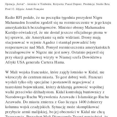
Operacja „Serval" - lotnisko w Timbuktu. Reżyseria: Pascal Dupont. Produkcja: Studio Beta
Prod 32. Zdjęcia: Armée Française
Radio RFI podało, że na początku tygodnia prezydent Nigru
Mahamadou Issoufou zgodził się na rozmieszczenie w jego kraju
amerykańskich bezzałogowców. Minister obrony Mahamadou
Karidjo oświadczył, że nie dostał jeszcze oficjalnego pisma w
tej sprawie, ale Amerykanie są mile widziani. Drony mają
stacjonować w rejonie Agadez i stamtąd prowadzić loty
rozpoznawcze nad Mali. Pomysł rozmieszczenia amerykańskich
bezzałogowców w Nigrze nie jest nowy. Ostatnio pojawił się
przy okazji grudniowej wizyty w Niamej szefa Dowództwa
Afryki USA generała Cartera Hama.
W Mali wojska francuskie, które zajęły lotnisko w Kidal, nie
wkroczyły do centrum miasta. To gest dobrej woli. Francuzi
wysłali tylko siły specjalne i postanowili negocjować z
tuareskimi bojownikami, którzy deklarują gotowość wspólnej
walki przeciwko dżihadystom. Kidal kontrolują buntownicy z
Narodowego Ruchu Wyzwolenia Azawadu i Islamskiego Ruchu
Azawadu. Do miasta zmierza z Gao licząca 1400 żołnierzy
kolumna wojsk czadyjskich. Sytuację może skomplikować
przybycie armii malijskiej, bo jej obecności w Kidal nie chcą
Tuaregowie. Prezydent Mali Dioncounda Traoré powiedział, że