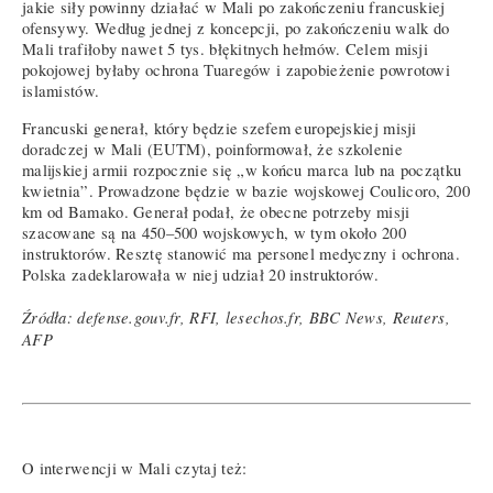
jakie siły powinny działać w Mali po zakończeniu francuskiej
ofensywy. Według jednej z koncepcji, po zakończeniu walk do
Mali trafiłoby nawet 5 tys. błękitnych hełmów. Celem misji
pokojowej byłaby ochrona Tuaregów i zapobieżenie powrotowi
islamistów.
Francuski generał, który będzie szefem europejskiej misji
doradczej w Mali (EUTM), poinformował, że szkolenie
malijskiej armii rozpocznie się „w końcu marca lub na początku
kwietnia”. Prowadzone będzie w bazie wojskowej Coulicoro, 200
km od Bamako. Generał podał, że obecne potrzeby misji
szacowane są na 450–500 wojskowych, w tym około 200
instruktorów. Resztę stanowić ma personel medyczny i ochrona.
Polska zadeklarowała w niej udział 20 instruktorów.
Źródła: defense.gouv.fr, RFI, lesechos.fr, BBC News, Reuters,
AFP
O interwencji w Mali czytaj też: