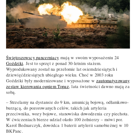
Świętoszowscy pancerniacy
mają w swoim wyposażeniu 24
Goździki
. Jest to sprzęt z ponad 30-letnim stażem.
Wyprodukowany został na przełomie lat osiemdziesiątych i
dziewięćdziesiątych ubiegłego wieku. Choć w 2003 roku
Goździki były modernizowane i wyposażone w
zautomatyzowany
zestaw kierowania ogniem Topaz
, lata świetności dawno mają za
sobą.
– Strzelamy na dystansie do 9 km, amunicją bojową, odłamkowo-
burzącą, do pozorowanych celów, takich jak artyleria
przeciwnika, wozy bojowe, stanowiska dowodzenia czy piechota.
W ćwiczeniach bierze udział około 100 żołnierzy – mówi por.
Karol Bednarczyk, dowódca 1 baterii artylerii samobieżnej w 10
BKPanc.