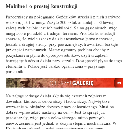
Mobilne i o prostej konstrukcji
Pancerniacy na pożegnanie Goździków strzelali z nich zarówno
w dzień, jak i w nocy. Zużyto 200 sztuk amunicji. – Główną
zaletą tych haubic jest ich mobilność. Są na gąsienicach, więc
mogą sobie poradzić z trudnym terenem. Prostota konstrukcji
sprawia, że wiele rzeczy da się stosunkowo łatwo naprawić,
jednak z drugiej strony, przy poważniejszych awariach brakuje
już części zamiennych. Mamy ogromny problem choćby z
pozyskaniem płynu do oporopowrotników, czyli urządzeń
hamujących odrzut działa przy strzale. Dostępność płynu do tego
elementu w Polsce jest bardzo ograniczona – przyznaje
porucznik.
Na załogę jednego działa składa się czterech żołnierzy:
dowódca, kierowca, celowniczy i ładowniczy. Największe
wyzwanie w obsłudze dotyczy pracy celowniczego. Musi on
dobrze wprowadzić nastawy na cel. – Jest to sprzęt już
przestarzały, więc praca celowniczego, mimo pewnych
unowocześnień, jest jednak w dużym stopniu mechaniczna. W
Krabach są już zaś w pełni zautomatyzowane systemy