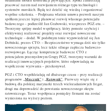
badaniami modeli konstrukcji pływających. Spółki zamierzają
pracować razem nad rozwijaniem różnego typu technologii i
systemów morskich. Będą też dzielić się wiedzą i organizować
wspólne szkolenia. – Podpisana właśnie umowa pozwoli naszym
spółkom jeszcze lepiej planować rozwój własnego potencjału
badawczego – podkreślił Jan Grabowski, wiceprezes PGZ-etu. –
Tworzymy spójny model współpracy, który pomoże szybciej i
efektywniej realizować projekty oraz rozwijać nowoczesne
technologie – dodał. W podobnym tonie wypowiedział się Jan
Dobiński, prezes CTO: – Bezpieczeństwo wymaga dziś nie tylko
nowoczesnego sprzętu, lecz także silnego zaplecza badawczo-
rozwojowego. Łącząc kompetencje badawcze CTO z
potencjałem przemysłowym Grupy PGZ, tworzymy warunki do
realizacji innowacyjnych projektów, które odpowiadają na
współczesne wyzwania – przekonywał.
PGZ i CTO współdziałają od dłuższego czasu – przy realizacji
programów
„Miecznik”
i
„Ratownik”
. Pierwszy wiąże się z
budową dla polskiej marynarki trzech wielozadaniowych fregat,
drugi ma doprowadzić do powstania nowoczesnego okrętu
ratowniczego. Teraz współpraca pomiędzy firmami ma zostać
wyniesiona na wyższy poziom.