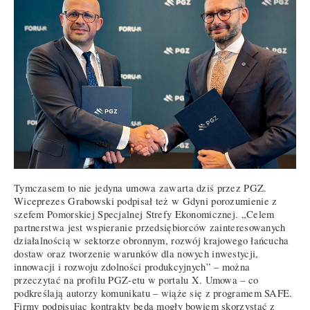
Tymczasem to nie jedyna umowa zawarta dziś przez PGZ.
Wiceprezes Grabowski podpisał też w Gdyni porozumienie z
szefem Pomorskiej Specjalnej Strefy Ekonomicznej. „Celem
partnerstwa jest wspieranie przedsiębiorców zainteresowanych
działalnością w sektorze obronnym, rozwój krajowego łańcucha
dostaw oraz tworzenie warunków dla nowych inwestycji,
innowacji i rozwoju zdolności produkcyjnych” – można
przeczytać na profilu PGZ-etu w portalu X. Umowa – co
podkreślają autorzy komunikatu – wiąże się z programem SAFE.
Firmy podpisując kontrakty będą mogły bowiem skorzystać z