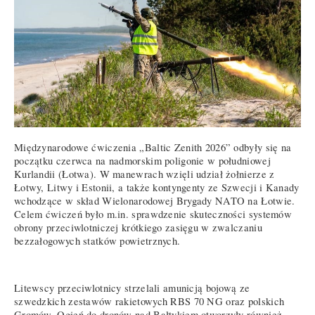
Międzynarodowe ćwiczenia „Baltic Zenith 2026” odbyły się na
początku czerwca na nadmorskim poligonie w południowej
Kurlandii (Łotwa). W manewrach wzięli udział żołnierze z
Łotwy, Litwy i Estonii, a także kontyngenty ze Szwecji i Kanady
wchodzące w skład Wielonarodowej Brygady NATO na Łotwie.
Celem ćwiczeń było m.in. sprawdzenie skuteczności systemów
obrony przeciwlotniczej krótkiego zasięgu w zwalczaniu
bezzałogowych statków powietrznych.
Litewscy przeciwlotnicy strzelali amunicją bojową ze
szwedzkich zestawów rakietowych RBS 70 NG oraz polskich
Gromów. Ogień do dronów nad Bałtykiem otworzyły również