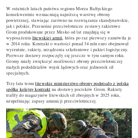
W ostatnich latach państwa regionu Morza Bałtyckiego
konsekwentnie wzmacniają najniższą warstwę obrony
powietrznej, stawiając zarówno na rozwiązania skandynawskie,
jak i polskie. Przenośne przeciwlotnicze zestawy rakietowe
Grom produkowane przez Mesko od lat znajdują się w
wyposażeniu
litewskiej armii
, która po raz pierwszy zamówiła je
w 2014 roku. Kontrakt o wartości ponad 34 mln euro obejmował
wyrzutnie, rakiety, urządzenia szkoleniowe i pakiet logistyczny.
Pierwsze dostawy rozpoczęły się jeszcze w tym samym roku.
Gromy miały zwiększyć możliwości obrony przeciwlotniczej
małych pododdziałów wojsk lądowych oraz jednostek sił
specjalnych.
Trzy lata temu
litewskie ministerstwo obrony podpisało z polską
spółką kolejny kontrakt
na dostawy pocisków Grom. Rakiety
trafiły do magazynów litewskich sił zbrojnych w 2025 roku,
uzupełniając zapasy amunicji przeciwlotniczej.