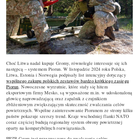
Choć Litwa nadal kupuje Gromy, równolegle interesuje się ich
następcą – systemem Piorun. W listopadzie 2024 roku Polska,
Litwa, Estonia i Norwegia podpisały list intencyjny dotyczący
wspólnego zakupu polskich zestawów bardzo krótkiego zasięgu
Piorun
. Nowoczesne wyrzutnie, które stały się hitem
eksportowym firmy Mesko, są wyposażone m.in. w udoskonaloną
głowicę naprowadzającą oraz zapalnik z czujnikiem
zbliżeniowym zwiększającym skuteczność zwalczania celów
powietrznych. Wspólne zainteresowanie Piorunem ze strony kilku
państw pokazuje szerszy trend. Kraje wschodniej flanki NATO
coraz częściej budują regionalny system obrony powietrznej
oparty na kompatybilnych rozwiązaniach.
PPZR Grom jest przeznaczony do zwalczania celów