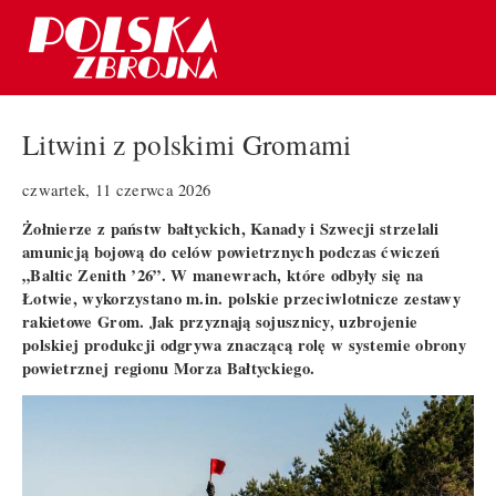
Litwini z polskimi Gromami
czwartek, 11 czerwca 2026
Żołnierze z państw bałtyckich, Kanady i Szwecji strzelali
amunicją bojową do celów powietrznych podczas ćwiczeń
„Baltic Zenith ’26”. W manewrach, które odbyły się na
Łotwie, wykorzystano m.in. polskie przeciwlotnicze zestawy
rakietowe Grom. Jak przyznają sojusznicy, uzbrojenie
polskiej produkcji odgrywa znaczącą rolę w systemie obrony
powietrznej regionu Morza Bałtyckiego.