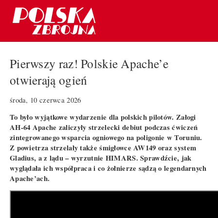
Pierwszy raz! Polskie Apache’e
otwierają ogień
środa, 10 czerwca 2026
To było wyjątkowe wydarzenie dla polskich pilotów. Załogi
AH-64 Apache zaliczyły strzelecki debiut podczas ćwiczeń
zintegrowanego wsparcia ogniowego na poligonie w Toruniu.
Z powietrza strzelały także śmigłowce AW149 oraz system
Gladius, a z lądu – wyrzutnie HIMARS. Sprawdźcie, jak
wyglądała ich współpraca i co żołnierze sądzą o legendarnych
Apache’ach.