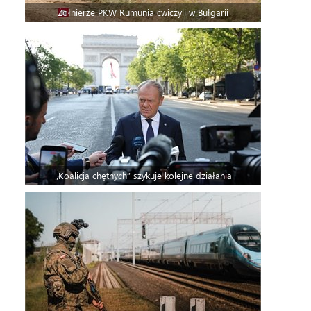
Żołnierze PKW Rumunia ćwiczyli w Bułgarii
„Koalicja chętnych” szykuje kolejne działania