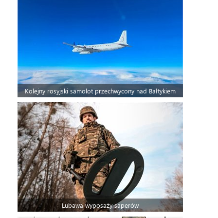
Kolejny rosyjski samolot przechwycony nad Bałtykiem
Lubawa wyposaży saperów