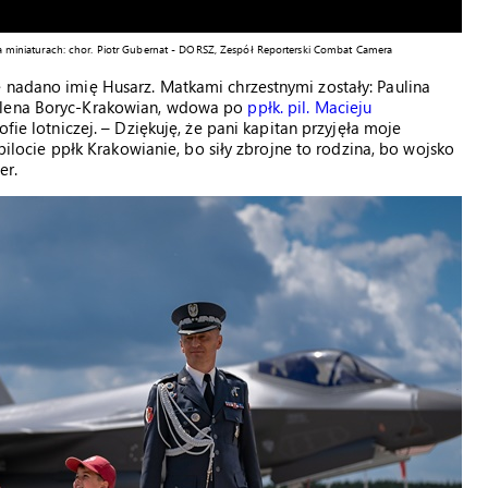
i na miniaturach: chor. Piotr Gubernat - DORSZ, Zespół Reporterski Combat Camera
 nadano imię Husarz. Matkami chrzestnymi zostały: Paulina
dalena Boryc-Krakowian, wdowa po
ppłk. pil. Macieju
ofie lotniczej. – Dziękuję, że pani kapitan przyjęła moje
 pilocie ppłk Krakowianie, bo siły zbrojne to rodzina, bo wojsko
er.