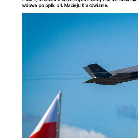
wdowa po ppłk. pil. Macieju Krakowianie.