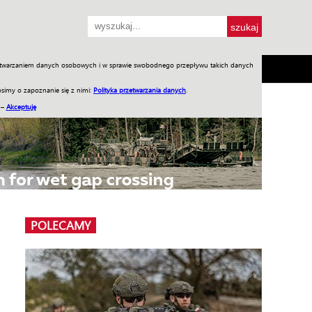
przetwarzaniem danych osobowych i w sprawie swobodnego przepływu takich danych
SH
SKLEP
Jednodniówki
Praca w WIW
simy o zapoznanie się z nimi:
Polityka przetwarzania danych
.
 –
Akceptuję
POLECAMY