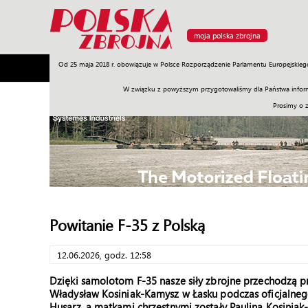
moja polska zbrojna
Od 25 maja 2018 r. obowiązuje w Polsce Rozporządzenie Parlamentu Europejskieg
Armia
Poligon
Sprzęt
Misje
Polityka
Prawo
W związku z powyższym przygotowaliśmy dla Państwa inform
Prosimy o 
Powitanie F-35 z Polską
12.06.2026, godz. 12:58
Dzięki samolotom F-35 nasze siły zbrojne przechodzą 
Władysław Kosiniak-Kamysz w Łasku podczas oficjalneg
Husarz, a matkami chrzestnymi zostały Paulina Kosinia