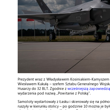
Prezydent wraz z Władysławem Kosiniakiem-Kamyszem –
Wiesławem Kukułą – szefem Sztabu Generalnego Wojska
Husarzy do 32 BLT. Zgodnie z
wcześniejszą zapowiedzi
wydarzenia pod nazwą „Powitanie z Polską”.
Samoloty wystartowały z Łasku i skierowały się na półno
ruszyły w kierunku stolicy – po godzinie 10 można je by