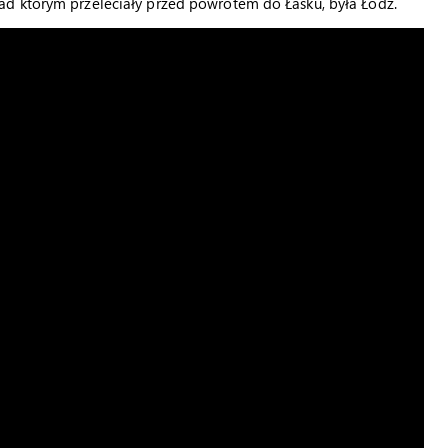
d którym przeleciały przed powrotem do Łasku, była Łódź.