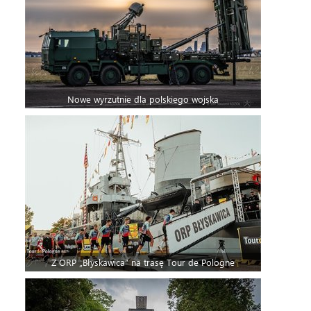
Nowe wyrzutnie dla polskiego wojska
Z ORP „Błyskawica” na trasę Tour de Pologne