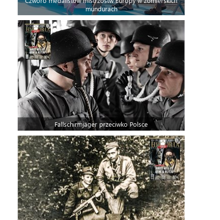
Czworo medalistów mistrzostw Europy w żołnierskich
mundurach
Fallschirmjäger przeciwko Polsce