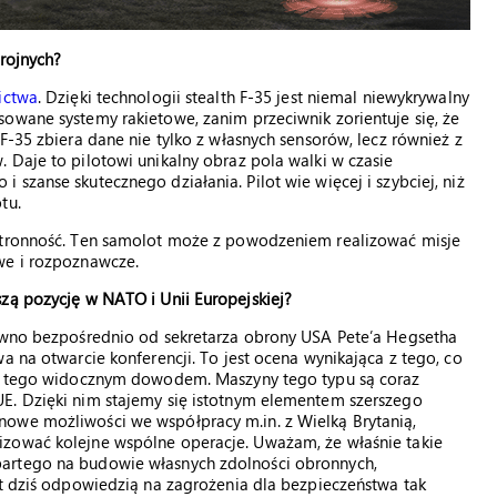
brojnych?
ictwa
. Dzięki technologii stealth F-35 jest niemal niewykrywalny
owane systemy rakietowe, zanim przeciwnik zorientuje się, że
F-35 zbiera dane nie tylko z własnych sensorów, lecz również z
 Daje to pilotowi unikalny obraz pola walki w czasie
szanse skutecznego działania. Pilot wie więcej i szybciej, niż
tu.
hstronność. Ten samolot może z powodzeniem realizować misje
we i rozpoznawcze.
zą pozycję w NATO i Unii Europejskiej?
dawno bezpośrednio od sekretarza obrony USA Pete’a Hegsetha
a na otwarcie konferencji. To jest ocena wynikająca z tego, co
est tego widocznym dowodem. Maszyny tego typu są coraz
E. Dzięki nim stajemy się istotnym elementem szerszego
owe możliwości we współpracy m.in. z Wielką Brytanią,
izować kolejne wspólne operacje. Uważam, że właśnie takie
partego na budowie własnych zdolności obronnych,
st dziś odpowiedzią na zagrożenia dla bezpieczeństwa tak