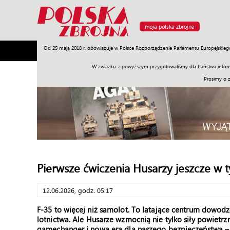
moja polska zbrojna
Od 25 maja 2018 r. obowiązuje w Polsce Rozporządzenie Parlamentu Europejskieg
Armia
Poligon
Sprzęt
Misje
Polityka
Prawo
W związku z powyższym przygotowaliśmy dla Państwa inform
Prosimy o 
Pierwsze ćwiczenia Husarzy jeszcze w 
12.06.2026, godz. 05:17
F-35 to więcej niż samolot. To latające centrum dowod
lotnictwa. Ale Husarze wzmocnią nie tylko siły powietrz
gamechanger i nowa era dla naszego bezpieczeństwa –