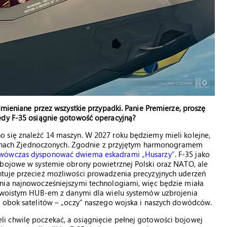
dmieniane przez wszystkie przypadki. Panie Premierze, proszę
edy F-35 osiągnie gotowość operacyjną?
 się znaleźć 14 maszyn. W 2027 roku będziemy mieli kolejne,
 Stanach Zjednoczonych. Zgodnie z przyjętym harmonogramem
wówczas dysponować dwiema eskadrami „Husarzy”
. F-35 jako
 bojowe w systemie obrony powietrznej Polski oraz NATO, ale
ntuje przecież możliwości prowadzenia precyzyjnych uderzeń
nia najnowocześniejszymi technologiami, więc będzie miała
 swoistym HUB-em z danymi dla wielu systemów uzbrojenia
e obok satelitów – „oczy” naszego wojska i naszych dowódców.
i chwilę poczekać, a osiągnięcie pełnej gotowości bojowej