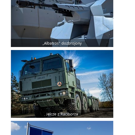
„Albatros” dozbrojony
Jelcze z Raciborza