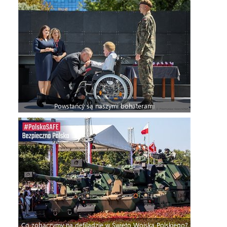
Powstańcy są naszymi bohaterami
Co zobaczymy na defiladzie w Święto Wojska Polskiego?