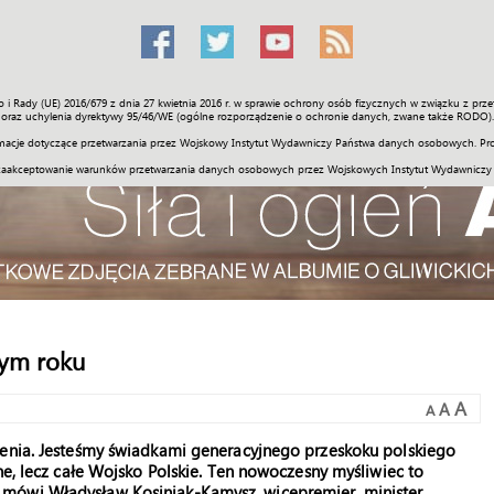
o i Rady (UE) 2016/679 z dnia 27 kwietnia 2016 r. w sprawie ochrony osób fizycznych w związku z 
Świat
Społeczność
Sport
Historia
Galerie
Wideo
ENGLI
oraz uchylenia dyrektywy 95/46/WE (ogólne rozporządzenie o ochronie danych, zwane także RODO).
acje dotyczące przetwarzania przez Wojskowy Instytut Wydawniczy Państwa danych osobowych. Pro
zaakceptowanie warunków przetwarzania danych osobowych przez Wojskowych Instytut Wydawniczy
tym roku
A
A
A
zenia. Jesteśmy świadkami generacyjnego przeskoku polskiego
ne, lecz całe Wojsko Polskie. Ten nowoczesny myśliwiec to
 mówi Władysław Kosiniak-Kamysz, wicepremier, minister