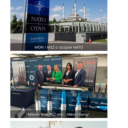
MON i MSZ o szczycie NATO
Milowy krok PGZ-etu i „Nitro-Chemu”