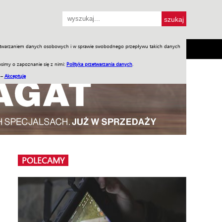
przetwarzaniem danych osobowych i w sprawie swobodnego przepływu takich danych
SH
SKLEP
Jednodniówki
Praca w WIW
simy o zapoznanie się z nimi:
Polityka przetwarzania danych
.
 –
Akceptuję
POLECAMY