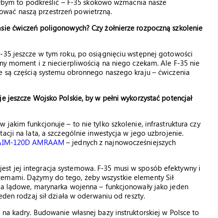
ciałbym to podkreślić – F-35 skokowo wzmacnia nasze
wać naszą przestrzeń powietrzną.
asie ćwiczeń poligonowych? Czy żołnierze rozpoczną szkolenie
-35 jeszcze w tym roku, po osiągnięciu wstępnej gotowości
zny moment i z niecierpliwością na niego czekam. Ale F-35 nie
ce są częścią systemu obronnego naszego kraju – ćwiczenia
e jeszcze Wojsko Polskie, by w pełni wykorzystać potencjał
jakim funkcjonuje – to nie tylko szkolenie, infrastruktura czy
acji na lata, a szczególnie inwestycja w jego uzbrojenie.
t AIM-120D AMRAAM
– jednych z najnowocześniejszych
st jej integracja systemowa. F-35 musi w sposób efektywny i
temami. Dążymy do tego, żeby wszystkie elementy Sił
ska lądowe, marynarka wojenna – funkcjonowały jako jeden
eden rodzaj sił działa w oderwaniu od reszty.
na kadry. Budowanie własnej bazy instruktorskiej w Polsce to