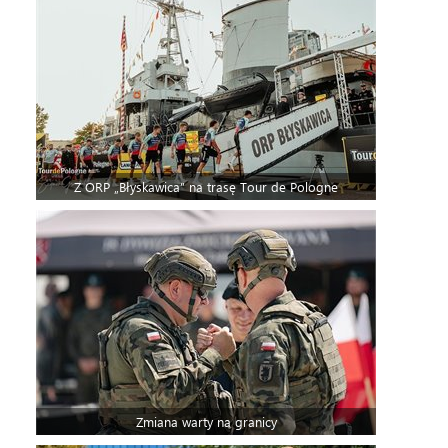
Z ORP „Błyskawica” na trasę Tour de Pologne
Zmiana warty na granicy