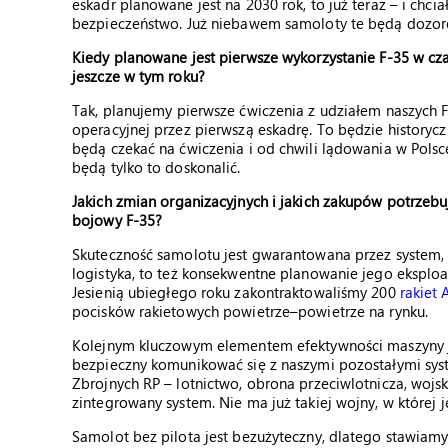
eskadr planowane jest na 2030 rok, to już teraz – i ch
bezpieczeństwo. Już niebawem samoloty te będą dozoro
Kiedy planowane jest pierwsze wykorzystanie F-35 w cz
jeszcze w tym roku?
Tak, planujemy pierwsze ćwiczenia z udziałem naszych F
operacyjnej przez pierwszą eskadrę. To będzie historyc
będą czekać na ćwiczenia i od chwili lądowania w Pols
będą tylko to doskonalić.
Jakich zmian organizacyjnych i jakich zakupów potrzebuj
bojowy F-35?
Skuteczność samolotu jest gwarantowana przez system, w 
logistyka, to też konsekwentne planowanie jego eksploat
Jesienią ubiegłego roku zakontraktowaliśmy 200
rakie
pocisków rakietowych powietrze–powietrze na rynku.
Kolejnym kluczowym elementem efektywności maszyny je
bezpieczny komunikować się z naszymi pozostałymi sys
Zbrojnych RP – lotnictwo, obrona przeciwlotnicza, woj
zintegrowany system. Nie ma już takiej wojny, w której j
Samolot bez pilota jest bezużyteczny, dlatego stawiamy 