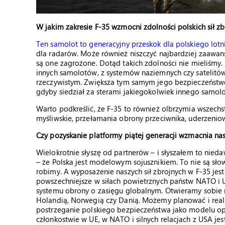
W jakim zakresie F-35 wzmocni zdolności polskich sił z
Ten samolot to generacyjny przeskok dla polskiego lotn
dla radarów. Może również niszczyć najbardziej zaawans
są one zagrożone. Dotąd takich zdolności nie mieliśmy. 
innych samolotów, z systemów naziemnych czy satelitów.
rzeczywistym. Zwiększa tym samym jego bezpieczeństwo i 
gdyby siedział za sterami jakiegokolwiek innego samolo
Warto podkreślić, że F-35 to również olbrzymia wszec
myśliwskie, przełamania obrony przeciwnika, uderzenio
Czy pozyskanie platformy piątej generacji wzmacnia nas
Wielokrotnie słyszę od partnerów – i słyszałem to nie
– że Polska jest modelowym sojusznikiem. To nie są słow
robimy. A wyposażenie naszych sił zbrojnych w F-35 j
powszechniejsze w siłach powietrznych państw NATO i U
systemu obrony o zasięgu globalnym. Otwieramy sobie n
Holandią, Norwegią czy Danią. Możemy planować i real
postrzeganie polskiego bezpieczeństwa jako modelu o
członkostwie w UE, w NATO i silnych relacjach z USA je