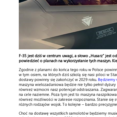
F-35 jest dziś w centrum uwagi, a słowo „Husarz” jest o
powiedzieć o planach na wykorzystanie tych maszyn. Ki
Zgodnie z planami do końca tego roku w Polsce powinno
w tym osiem, na których dziś szkolą się nasi piloci w
dostawy powinny się zakończyć w 2029 roku.
Będziemy 
maszyna wielozadaniowa będzie nie tylko pełnił dyżury
również wzmocni nasz potencjał odstraszania. Zagwara
na cele naziemne. Poza tym jest to maszyna naszpikowa
również możliwości w zakresie rozpoznania. Stanie się
różnych rodzajów wojsk. To kolejne – bardzo precyzyjn
Choć na dostawę wszystkich samolotów będziemy musiel