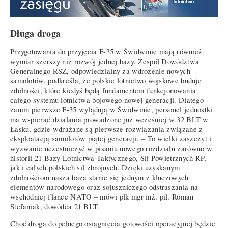
Długa droga
Przygotowania do przyjęcia F-35 w Świdwinie mają również
wymiar szerszy niż rozwój jednej bazy. Zespół Dowództwa
Generalnego RSZ, odpowiedzialny za wdrożenie nowych
samolotów, podkreśla, że polskie lotnictwo wojskowe buduje
zdolności, które kiedyś będą fundamentem funkcjonowania
całego systemu lotnictwa bojowego nowej generacji. Dlatego
zanim pierwsze F-35 wylądują w Świdwinie, personel jednostki
ma wspierać działania prowadzone już wcześniej w 32 BLT w
Łasku, gdzie wdrażane są pierwsze rozwiązania związane z
eksploatacją samolotów piątej generacji. – To wielki zaszczyt i
wyzwanie uczestniczyć w pisaniu nowego rozdziału zarówno w
historii 21 Bazy Lotnictwa Taktycznego, Sił Powietrznych RP,
jak i całych polskich sił zbrojnych. Dzięki uzyskanym
zdolnościom nasza baza stanie się jednym z kluczowych
elementów narodowego oraz sojuszniczego odstraszania na
wschodniej flance NATO – mówi płk mgr inż. pil. Roman
Stefaniak, dowódca 21 BLT.
Choć droga do pełnego osiągnięcia gotowości operacyjnej będzie