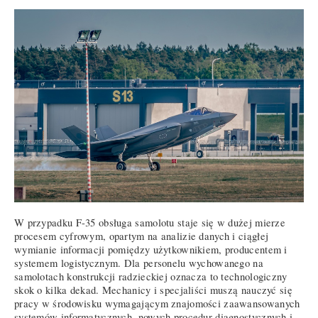
W przypadku F-35 obsługa samolotu staje się w dużej mierze
procesem cyfrowym, opartym na analizie danych i ciągłej
wymianie informacji pomiędzy użytkownikiem, producentem i
systemem logistycznym. Dla personelu wychowanego na
samolotach konstrukcji radzieckiej oznacza to technologiczny
skok o kilka dekad. Mechanicy i specjaliści muszą nauczyć się
pracy w środowisku wymagającym znajomości zaawansowanych
systemów informatycznych, nowych procedur diagnostycznych i