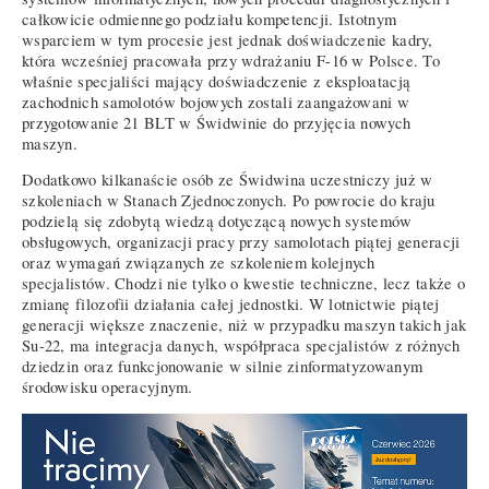
całkowicie odmiennego podziału kompetencji. Istotnym
wsparciem w tym procesie jest jednak doświadczenie kadry,
która wcześniej pracowała przy wdrażaniu F-16 w Polsce. To
właśnie specjaliści mający doświadczenie z eksploatacją
zachodnich samolotów bojowych zostali zaangażowani w
przygotowanie 21 BLT w Świdwinie do przyjęcia nowych
maszyn.
Dodatkowo kilkanaście osób ze Świdwina uczestniczy już w
szkoleniach w Stanach Zjednoczonych. Po powrocie do kraju
podzielą się zdobytą wiedzą dotyczącą nowych systemów
obsługowych, organizacji pracy przy samolotach piątej generacji
oraz wymagań związanych ze szkoleniem kolejnych
specjalistów. Chodzi nie tylko o kwestie techniczne, lecz także o
zmianę filozofii działania całej jednostki. W lotnictwie piątej
generacji większe znaczenie, niż w przypadku maszyn takich jak
Su-22, ma integracja danych, współpraca specjalistów z różnych
dziedzin oraz funkcjonowanie w silnie zinformatyzowanym
środowisku operacyjnym.