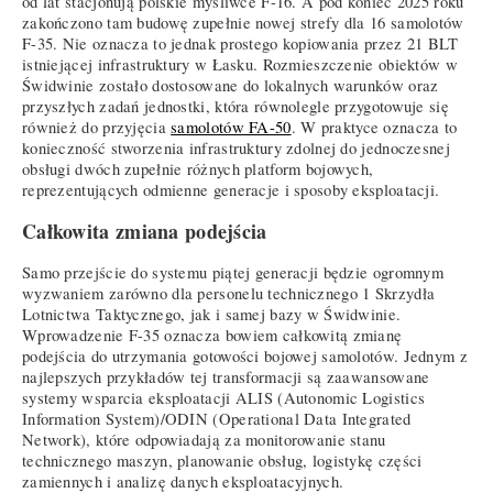
od lat stacjonują polskie myśliwce F-16. A pod koniec 2025 roku
zakończono tam budowę zupełnie nowej strefy dla 16 samolotów
F-35. Nie oznacza to jednak prostego kopiowania przez 21 BLT
istniejącej infrastruktury w Łasku. Rozmieszczenie obiektów w
Świdwinie zostało dostosowane do lokalnych warunków oraz
przyszłych zadań jednostki, która równolegle przygotowuje się
również do przyjęcia
samolotów FA-50
. W praktyce oznacza to
konieczność stworzenia infrastruktury zdolnej do jednoczesnej
obsługi dwóch zupełnie różnych platform bojowych,
reprezentujących odmienne generacje i sposoby eksploatacji.
Całkowita zmiana podejścia
Samo przejście do systemu piątej generacji będzie ogromnym
wyzwaniem zarówno dla personelu technicznego 1 Skrzydła
Lotnictwa Taktycznego, jak i samej bazy w Świdwinie.
Wprowadzenie F-35 oznacza bowiem całkowitą zmianę
podejścia do utrzymania gotowości bojowej samolotów. Jednym z
najlepszych przykładów tej transformacji są zaawansowane
systemy wsparcia eksploatacji ALIS (Autonomic Logistics
Information System)/ODIN (Operational Data Integrated
Network), które odpowiadają za monitorowanie stanu
technicznego maszyn, planowanie obsług, logistykę części
zamiennych i analizę danych eksploatacyjnych.