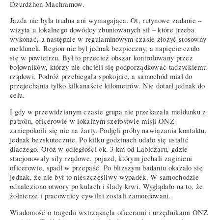
Dżurdżhon Machramow.
Jazda nie była trudna ani wymagająca. Ot, rutynowe zadanie –
wizyta u lokalnego dowódcy zbuntowanych sił – które trzeba
wykonać, a następnie w regulaminowym czasie złożyć stosowny
meldunek. Region nie był jednak bezpieczny, a napięcie czuło
się w powietrzu. Był to przecież obszar kontrolowany przez
bojowników, którzy nie chcieli się podporządkować tadżyckiemu
rządowi. Podróż przebiegała spokojnie, a samochód miał do
przejechania tylko kilkanaście kilometrów. Nie dotarł jednak do
celu.
I gdy w przewidzianym czasie grupa nie przekazała meldunku z
patrolu, oficerowie w lokalnym szefostwie misji ONZ
zaniepokoili się nie na żarty. Podjęli próby nawiązania kontaktu,
jednak bezskutecznie. Po kilku godzinach udało się ustalić
dlaczego. Otóż w odległości ok. 3 km od Labidżaru, gdzie
stacjonowały siły rządowe, pojazd, którym jechali zaginieni
oficerowie, spadł w przepaść. Po bliższym badaniu okazało się
jednak, że nie był to nieszczęśliwy wypadek. W samochodzie
odnaleziono otwory po kulach i ślady krwi. Wyglądało na to, że
żołnierze i pracownicy cywilni zostali zamordowani.
Wiadomość o tragedii wstrząsnęła oficerami i urzędnikami ONZ