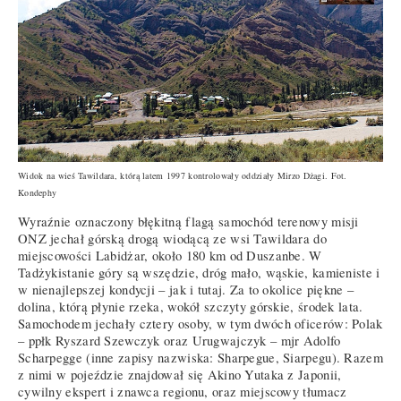
Widok na wieś Tawildara, którą latem 1997 kontrolowały oddziały Mirzo Dżagi. Fot.
Kondephy
Wyraźnie oznaczony błękitną flagą samochód terenowy misji
ONZ jechał górską drogą wiodącą ze wsi Tawildara do
miejscowości Labidżar, około 180 km od Duszanbe. W
Tadżykistanie góry są wszędzie, dróg mało, wąskie, kamieniste i
w nienajlepszej kondycji – jak i tutaj. Za to okolice piękne –
dolina, którą płynie rzeka, wokół szczyty górskie, środek lata.
Samochodem jechały cztery osoby, w tym dwóch oficerów: Polak
– ppłk Ryszard Szewczyk oraz Urugwajczyk – mjr Adolfo
Scharpegge (inne zapisy nazwiska: Sharpegue, Siarpegu). Razem
z nimi w pojeździe znajdował się Akino Yutaka z Japonii,
cywilny ekspert i znawca regionu, oraz miejscowy tłumacz