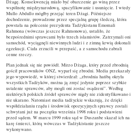
Dżagę. Konsekwencją miało być obarczenie go winą przez
wspólnotę międzynarodową, spacyfikowanie i usunięcie. I wtedy
Mullo Abdullo mógłby przejąć teren Dżagi. Późniejsze
dochodzenie, prowadzone przez specjalną grupę śledczą, która
powstała na polecenie prezydenta Tadżykistanu Emomali
Rahmona (wówczas jeszcze Rahmonowa), ustaliło, że
bezpośrednimi sprawcami było trzech islamistów. Zatrzymali oni
samochód, wyciągnęli niewinnych ludzi i z zimną krwią dokonali
egzekucji. Ciała zrzucili w przepaść, a z samochodu zabrali
cenne rzeczy.
Plan jednak się nie powiódł. Mirzo Dżaga, który przed zbrodnią
gościł pracowników ONZ, wyparł się zbrodni. Media przekazały
jego wypowiedź, w której stwierdzał: „zbrodnia hańbą okryła
wszystkich Tadżyków, można ją zmyć jedynie poprzez szybkie
ustalenie sprawców, aby mogli oni zostać osądzeni”. Według
niektórych polskich źródeł sprawców nigdy nie zidentyfikowano i
nie ukarano. Natomiast media tadżyckie wskazują, że dzięki
współdziałaniu rządu i środowisk opozycyjnych sprawcy zostali
schwytani już na początku września 1998 roku i podstawieni
przed sądem. W marcu 1999 roku sąd w Duszanbe skazał ich na
karę śmierci, którą wówczas w Tadżykistanie jeszcze
wykonywano.