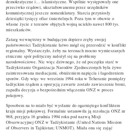
demokratyczne i… islamistyczne. Wspólnie występowały one
przeciwko rządowi, ukształtowanemu przez urzędników
komunistycznej jeszcze nomenklatury. Starcia przyniosły
dziesiątki tysięcy ofiar śmiertelnych. Poza tym w obawie o
własne życie z terenów objętych wojną uciekło nawet 800 tys.
mieszkańców.
Zatarg wewnętrzny w budującym dopiero zręby swojej
państwowości Tadżykistanie łatwo mógł się przerodzić w konflikt
regionalny. Wystarczyło, żeby na terenach mocno wymieszanych
etnicznie spór polityczny nałożył się na problemy
narodowościowe. Nic więc dziwnego, że od początku starć w
Tadżykistanie Organizacja Narodów Zjednoczonych była żywo
zainteresowana mediacjami, obniżeniem napięcia i łagodzeniem
sporów. Gdy więc we wrześniu 1994 roku w Teheranie pomiędzy
tadżyckim rządem a opozycją zawarte zostało zawieszenie broni,
zapadła decyzja o bezpośrednim włączeniu ONZ w proces
pokojowy.
Sposobem na to miało być wysłanie do ogarniętego konfliktem
kraju misji pokojowej. Formalnie ustanowiła ją rezolucja ONZ nr
968, przyjęta 16 grudnia 1994 roku pod nazwą Misji
Obserwacyjnej ONZ w Tadżykistanie (United Nations Mission
of Observers in Tajikistan; UNMOT). Miała ona się zająć