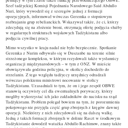
pełniący w tym czasie także funkcję przewodniczącego OBWE.
Szef tadżyckiej Komisji Pojednania Narodowego Said Abdullo
Nuri, który wywodził się z szeregów jednej z formacji
opozycyjnych, informował wówczas Geremka o stopniowym
rozbrajaniu grup rebelianckich. Wskazywał także, że ci, którzy
zdecydują się na złożenie broni, otrzymają ofertę podjęcia służby
w regularnych strukturach wojskowych Tadżykistanu albo
podjęcia cywilnej pracy.
Mimo wszystko w kraju nadal nie było bezpiecznie. Spotkanie
Geremka z Nurim odbywało się w Duszanbe na terenie silnie
strzeżonego kompleksu, w którym rezydowali także wysłannicy
organizacji międzynarodowych – w tym z ONZ. W mieście
obowiązywała godzina policyjna, w okolicy dochodziło do
strzelanin. Z tego względu tadżyccy urzędnicy odradzali
wówczas polskiemu ministrowi nocowanie w stolicy
Tadżykistanu. Uzasadniali to tym, że on i jego zespół OBWE
stanowią oczywisty cel dla ewentualnych porywaczy, którzy
mogliby wykorzystać ich jako zakładników do nacisku na rząd
Tadżykistanu. Problem polegał bowiem na tym, że porozumienia
pokojowego nie przyjęła część grup zbrojnych z kręgów dawnej
opozycji. Niektórzy z nich zdecydowali się na dalszą walkę.
Jedną z takich formacji zbrojnych w dolinie Raszt w środkowym
Tadżykistanie dowodził watażka Abdullo Rachimow, znany także