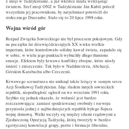
z misji w Tadżykistanie, a już wkrótce miała wstrząsnąć
światem. Szef misji ONZ w Tadżykistanie Ján Kubiš polecił
wszystkim jej pracownikom, by natychmiast powrócili do
stołecznego Duszanbe. Stało się to 20 lipca 1998 roku.
Wojna wśród gór
Rozpad Związku Sowieckiego nie był procesem pokojowym. Gdy
na początku lat dziewięćdziesiątych XX wieku wielkie
imperium, które kontrolowało solidny kawał świata, zapadało się
w sobie, w wielu jego punktach wybuchły długo tłumione
emocje. Efektem były krwawe konflikty zbrojne, które niosły
śmierć i zniszczenie. Tak było w Naddniestrzu, Abchazji,
Górskim Karabachu albo Czeczenii.
Krwawego scenariusza nie uniknął także leżący w samym sercu
Azji Środkowej Tadżykistan. Idąc śladem innych sowieckich
republik, niepodległość ogłosił on we wrześniu 1991 roku.
Szybko się jednak okazało, że wolność jest bardzo
rozczarowująca: zamiast spodziewanej swobody i rozwoju
przyniosła jednej z najbiedniejszych republik byłego Sojuza
wojnę domową. Walki toczyły się między siłami rządowymi a
Zjednoczoną Opozycją Tadżycką, którą tworzyły w bardzo
egzotycznej konstelacji grupy, partie i formacje liberalne,