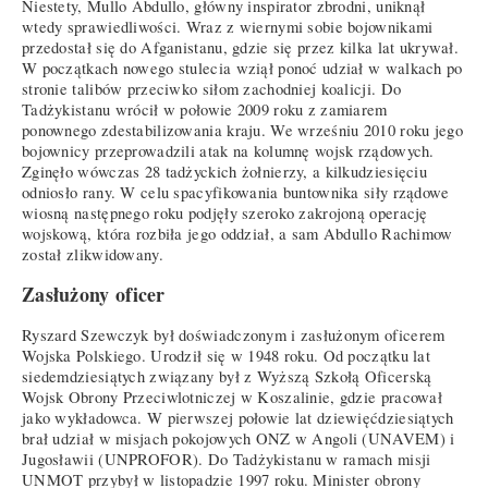
Niestety, Mullo Abdullo, główny inspirator zbrodni, uniknął
wtedy sprawiedliwości. Wraz z wiernymi sobie bojownikami
przedostał się do Afganistanu, gdzie się przez kilka lat ukrywał.
W początkach nowego stulecia wziął ponoć udział w walkach po
stronie talibów przeciwko siłom zachodniej koalicji. Do
Tadżykistanu wrócił w połowie 2009 roku z zamiarem
ponownego zdestabilizowania kraju. We wrześniu 2010 roku jego
bojownicy przeprowadzili atak na kolumnę wojsk rządowych.
Zginęło wówczas 28 tadżyckich żołnierzy, a kilkudziesięciu
odniosło rany. W celu spacyfikowania buntownika siły rządowe
wiosną następnego roku podjęły szeroko zakrojoną operację
wojskową, która rozbiła jego oddział, a sam Abdullo Rachimow
został zlikwidowany.
Zasłużony oficer
Ryszard Szewczyk był doświadczonym i zasłużonym oficerem
Wojska Polskiego. Urodził się w 1948 roku. Od początku lat
siedemdziesiątych związany był z Wyższą Szkołą Oficerską
Wojsk Obrony Przeciwlotniczej w Koszalinie, gdzie pracował
jako wykładowca. W pierwszej połowie lat dziewięćdziesiątych
brał udział w misjach pokojowych ONZ w Angoli (UNAVEM) i
Jugosławii (UNPROFOR). Do Tadżykistanu w ramach misji
UNMOT przybył w listopadzie 1997 roku. Minister obrony