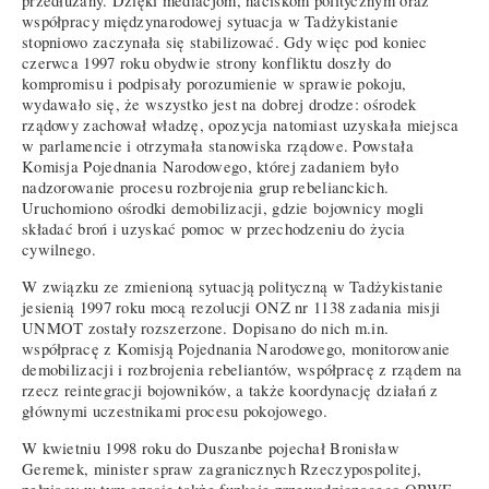
przedłużany. Dzięki mediacjom, naciskom politycznym oraz
współpracy międzynarodowej sytuacja w Tadżykistanie
stopniowo zaczynała się stabilizować. Gdy więc pod koniec
czerwca 1997 roku obydwie strony konfliktu doszły do
kompromisu i podpisały porozumienie w sprawie pokoju,
wydawało się, że wszystko jest na dobrej drodze: ośrodek
rządowy zachował władzę, opozycja natomiast uzyskała miejsca
w parlamencie i otrzymała stanowiska rządowe. Powstała
Komisja Pojednania Narodowego, której zadaniem było
nadzorowanie procesu rozbrojenia grup rebelianckich.
Uruchomiono ośrodki demobilizacji, gdzie bojownicy mogli
składać broń i uzyskać pomoc w przechodzeniu do życia
cywilnego.
W związku ze zmienioną sytuacją polityczną w Tadżykistanie
jesienią 1997 roku mocą rezolucji ONZ nr 1138 zadania misji
UNMOT zostały rozszerzone. Dopisano do nich m.in.
współpracę z Komisją Pojednania Narodowego, monitorowanie
demobilizacji i rozbrojenia rebeliantów, współpracę z rządem na
rzecz reintegracji bojowników, a także koordynację działań z
głównymi uczestnikami procesu pokojowego.
W kwietniu 1998 roku do Duszanbe pojechał Bronisław
Geremek, minister spraw zagranicznych Rzeczypospolitej,