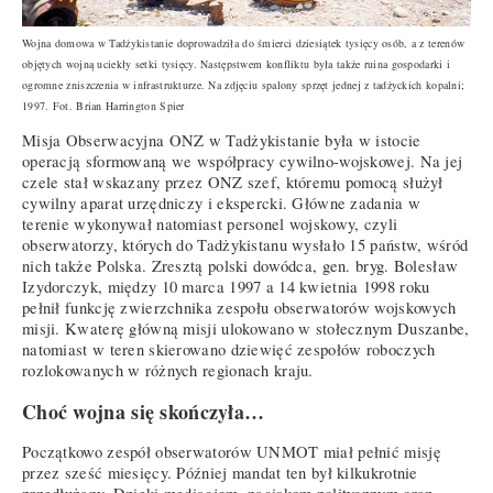
Wojna domowa w Tadżykistanie doprowadziła do śmierci dziesiątek tysięcy osób, a z terenów
objętych wojną uciekły setki tysięcy. Następstwem konfliktu była także ruina gospodarki i
ogromne zniszczenia w infrastrukturze. Na zdjęciu spalony sprzęt jednej z tadżyckich kopalni;
1997. Fot. Brian Harrington Spier
Misja Obserwacyjna ONZ w Tadżykistanie była w istocie
operacją sformowaną we współpracy cywilno-wojskowej. Na jej
czele stał wskazany przez ONZ szef, któremu pomocą służył
cywilny aparat urzędniczy i ekspercki. Główne zadania w
terenie wykonywał natomiast personel wojskowy, czyli
obserwatorzy, których do Tadżykistanu wysłało 15 państw, wśród
nich także Polska. Zresztą polski dowódca, gen. bryg. Bolesław
Izydorczyk, między 10 marca 1997 a 14 kwietnia 1998 roku
pełnił funkcję zwierzchnika zespołu obserwatorów wojskowych
misji. Kwaterę główną misji ulokowano w stołecznym Duszanbe,
natomiast w teren skierowano dziewięć zespołów roboczych
rozlokowanych w różnych regionach kraju.
Choć wojna się skończyła…
Początkowo zespół obserwatorów UNMOT miał pełnić misję
przez sześć miesięcy. Później mandat ten był kilkukrotnie