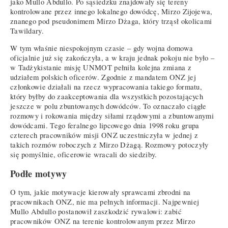
jako Mullo Abdullo. Po sąsiedzku znajdowały się tereny
kontrolowane przez innego lokalnego dowódcę, Mirzo Zijojewa,
znanego pod pseudonimem Mirzo Dżaga, który trząsł okolicami
Tawildary.
W tym właśnie niespokojnym czasie – gdy wojna domowa
oficjalnie już się zakończyła, a w kraju jednak pokoju nie było –
w Tadżykistanie misję UNMOT pełniła kolejna zmiana z
udziałem polskich oficerów. Zgodnie z mandatem ONZ jej
członkowie działali na rzecz wypracowania takiego formatu,
który byłby do zaakceptowania dla wszystkich pozostających
jeszcze w polu zbuntowanych dowódców. To oznaczało ciągłe
rozmowy i rokowania między siłami rządowymi a zbuntowanymi
dowódcami. Tego feralnego lipcowego dnia 1998 roku grupa
czterech pracowników misji ONZ uczestniczyła w jednej z
takich rozmów roboczych z Mirzo Dżagą. Rozmowy potoczyły
się pomyślnie, oficerowie wracali do siedziby.
Podłe motywy
O tym, jakie motywacje kierowały sprawcami zbrodni na
pracownikach ONZ, nie ma pełnych informacji. Najpewniej
Mullo Abdullo postanowił zaszkodzić rywalowi: zabić
pracowników ONZ na terenie kontrolowanym przez Mirzo