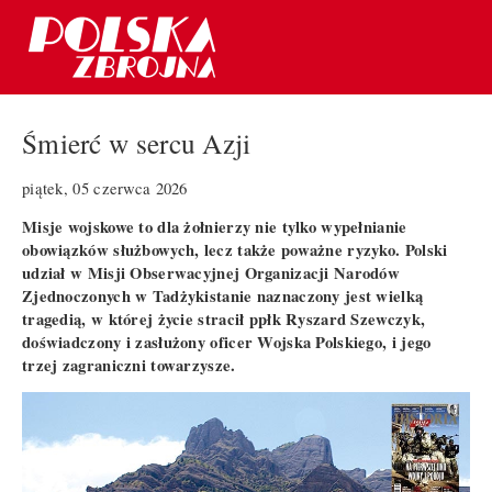
Śmierć w sercu Azji
piątek, 05 czerwca 2026
Misje wojskowe to dla żołnierzy nie tylko wypełnianie
obowiązków służbowych, lecz także poważne ryzyko. Polski
udział w Misji Obserwacyjnej Organizacji Narodów
Zjednoczonych w Tadżykistanie naznaczony jest wielką
tragedią, w której życie stracił ppłk Ryszard Szewczyk,
doświadczony i zasłużony oficer Wojska Polskiego, i jego
trzej zagraniczni towarzysze.