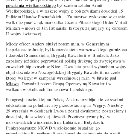
powstania wielkopolskiego
był szefem sztabu Armii
Wielkopolskiej, a w trakcie wojny z bolszewikami dowodził 15
Pułkiem Ułanów Poznańskich. – Za męstwo wykazane w czasie
walk otrzymał z rąk marszałka Józefa Piłsudskiego Order Virtuti
Militari – mówi dr Jan Fabiański, historyk zajmujący się okresem
II wojny światowej.
Młody oficer Anders służył potem m.in. w Generalnym
Inspektoracie Jazdy, był komendantem warszawskiego garnizonu
i dowodził Samodzielną Brygadą Kawalerii w Brodach. Jako
zapalony jeździec poprowadził polską drużynę do zwycięstwa w
zawodach hipicznych w Nicei. Dwa lata przed wybuchem wojny
objął dowództwo Nowogródzkiej Brygady Kawalerii, na czele
której walczył w kampanii wrześniowej m.in.
w bitwie pod
Mławą
. Dowodził potem Grupą Operacyjną Kawalerii w
walkach w okolicach Tomaszowa Lubelskiego.
Po agresji sowieckiej na Polskę Anders przebijał się ze swoimi
oddziałami na południe, aby przedostać się na Węgry. Niestety
29 września w okolicach Lwowa został dwukrotnie postrzelony i
dostał się do sowieckiej niewoli. Przetrzymywany był w
moskiewskich więzieniach na Łubiance i Butyrkach. –
Funkcjonariusze NKWD wielokrotnie brutalnie go
przesłuchiwali i próbowali przekonać do wstąpienia do Armii