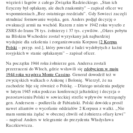
więzień i łagrów z całego Związku Radzieckiego. „Stan ich
fizyczny był opłakany, ale duch znakomity” – zapisał oficer we
wspomnieniach „Bez ostatniego rozdziału”. Gdy Sowieci zaczęli
utrudniać formowanie wojska, gen. Anders podjął decyzję o
ewakuacji armii na wschód. Razem z nim w 1942 roku wyszło z
ZSRS do Iranu 78 tys. żołnierzy i 37 tys. cywilów. „Okres pobytu
na Bliskim Wschodzie został wyzyskany jak najbardziej
wydajnie dla szkolenia i zorganizowania Korpusu [
2 Korpus
Polski
– przyp. red.], który powstał z ludzi wydobytych z kaźni
rosyjskich w stanie opłakanym” – zapisał oficer.
Na początku 1944 roku żołnierze gen. Andersa zostali
przerzuceni do Włoch, gdzie wsławili się
zdobyciem w maju
1944 roku wzgórza Monte Cassino
. Generał dowodził też w
zwycięskich walkach o Ankonę i Bolonię. Wierzył, że na
zachodzie bije się również o Polskę. – Dlatego ustalenia podjęte
w lutym 1945 roku podczas konferencji jałtańskiej i decyzja o
pozostawieniu Polski w sowieckiej strefie wpływów wstrząsnęły
gen. Andersem – podkreśla dr Fabiański. Polski dowódca prosił
nawet aliantów o wycofanie oddziałów 2 Korpusu z walki. „Nie
mam sumienia żądać w obecnej chwili od żołnierza ofiary krwi”
– napisał Anders w telegramie do prezydenta Władysława
Raczkiewicza.