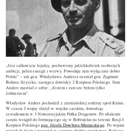
„Jest całkowicie lojalny, pozbawiony jakichkolwiek osobistych
ambicji, pełen energii i werwy. Powoduje nim wyłącznie dobro
Polski” – tak gen. Władysława Andersa oceniał gen. Zygmunt
Bohusz-Szyszko, zastępca dowódcy 2 Korpusu Polskiego. Sam
Anders mawiał o sobie: „Jestem i zawsze byłem tylko
żołnierzem”.
Władysław Anders pochodził z ziemiańskiej rodziny spod Kutna.
W czasie I wojny służył w wojsku carskim, dowodząc
szwadronem w 3 Noworosyjskim Pułku Dragonów. Po obaleniu
caratu wstąpił do formującego się w Bobrujsku na terenie Rosji I
Korpusu Polskiego
gen. Józefa Dowbora-Muśnickiego
. Po wojnie
wrócił do kraju i pozostał w czynnej służbie wojskowej. Podczas