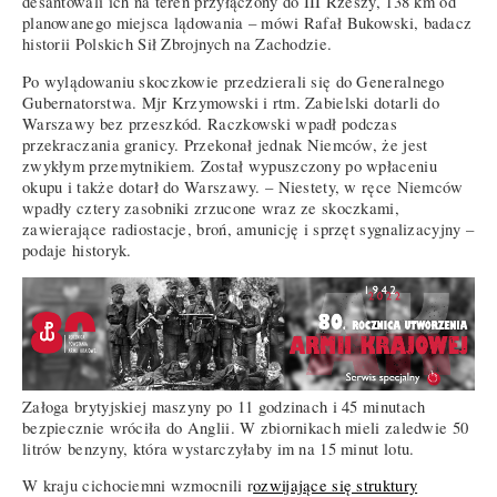
desantowali ich na teren przyłączony do III Rzeszy, 138 km od
planowanego miejsca lądowania – mówi Rafał Bukowski, badacz
historii Polskich Sił Zbrojnych na Zachodzie.
Po wylądowaniu skoczkowie przedzierali się do Generalnego
Gubernatorstwa. Mjr Krzymowski i rtm. Zabielski dotarli do
Warszawy bez przeszkód. Raczkowski wpadł podczas
przekraczania granicy. Przekonał jednak Niemców, że jest
zwykłym przemytnikiem. Został wypuszczony po wpłaceniu
okupu i także dotarł do Warszawy. – Niestety, w ręce Niemców
wpadły cztery zasobniki zrzucone wraz ze skoczkami,
zawierające radiostacje, broń, amunicję i sprzęt sygnalizacyjny –
podaje historyk.
Załoga brytyjskiej maszyny po 11 godzinach i 45 minutach
bezpiecznie wróciła do Anglii. W zbiornikach mieli zaledwie 50
litrów benzyny, która wystarczyłaby im na 15 minut lotu.
W kraju cichociemni wzmocnili r
ozwijające się struktury