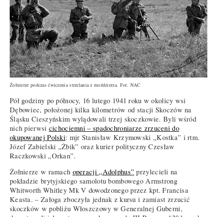
Żołnierze podczas ćwiczenia strzelania z moździerza. Fot. NAC
Pół godziny po północy, 16 lutego 1941 roku w okolicy wsi
Dębowiec, położonej kilka kilometrów od stacji Skoczów na
Śląsku Cieszyńskim wylądowali trzej skoczkowie. Byli wśród
nich pierwsi
cichociemni – spadochroniarze zrzuceni do
okupowanej Polski
: mjr Stanisław Krzymowski „Kostka” i rtm.
Józef Zabielski „Żbik” oraz kurier polityczny Czesław
Raczkowski „Orkan”.
Żołnierze w ramach
operacji „Adolphus”
przylecieli na
pokładzie brytyjskiego samolotu bombowego Armstrong
Whitworth Whitley Mk V dowodzonego przez kpt. Francisa
Keasta. – Załoga zboczyła jednak z kursu i zamiast zrzucić
skoczków w pobliżu Włoszczowy w Generalnej Guberni,