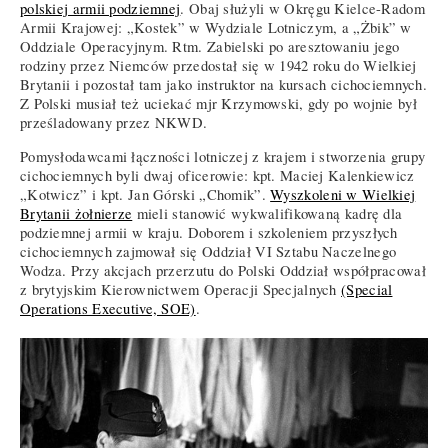
polskiej armii podziemnej
. Obaj służyli w Okręgu Kielce-Radom
Armii Krajowej: „Kostek” w Wydziale Lotniczym, a „Żbik” w
Oddziale Operacyjnym. Rtm. Zabielski po aresztowaniu jego
rodziny przez Niemców przedostał się w 1942 roku do Wielkiej
Brytanii i pozostał tam jako instruktor na kursach cichociemnych.
Z Polski musiał też uciekać mjr Krzymowski, gdy po wojnie był
prześladowany przez NKWD.
Pomysłodawcami łączności lotniczej z krajem i stworzenia grupy
cichociemnych byli dwaj oficerowie: kpt. Maciej Kalenkiewicz
„Kotwicz” i kpt. Jan Górski „Chomik”.
Wyszkoleni w Wielkiej
Brytanii żołnierze
mieli stanowić wykwalifikowaną kadrę dla
podziemnej armii w kraju. Doborem i szkoleniem przyszłych
cichociemnych zajmował się Oddział VI Sztabu Naczelnego
Wodza. Przy akcjach przerzutu do Polski Oddział współpracował
z brytyjskim Kierownictwem Operacji Specjalnych
(Special
Operations Executive, SOE)
.