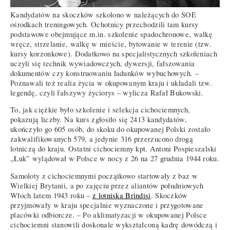
Kandydatów na skoczków szkolono w należących do SOE
ośrodkach treningowych. Ochotnicy przechodzili tam kursy
podstawowe obejmujące m.in. szkolenie spadochronowe, walkę
wręcz, strzelanie, walkę w mieście, bytowanie w terenie (tzw.
kursy korzonkowe). Dodatkowo na specjalistycznych szkoleniach
uczyli się technik wywiadowczych, dywersji, fałszowania
dokumentów czy konstruowaniu ładunków wybuchowych. –
Poznawali też realia życia w okupowanym kraju i układali tzw.
legendę, czyli fałszywy życiorys – wylicza Rafał Bukowski.
To, jak ciężkie było szkolenie i selekcja cichociemnych,
pokazują liczby. Na kurs zgłosiło się 2413 kandydatów,
ukończyło go 605 osób, do skoku do okupowanej Polski zostało
zakwalifikowanych 579, a jedynie 316 przerzucono drogą
lotniczą do kraju. Ostatni cichociemny kpt. Antoni Pospieszalski
„Łuk” wylądował w Polsce w nocy z 26 na 27 grudnia 1944 roku.
Samoloty z cichociemnymi początkowo startowały z baz w
Wielkiej Brytanii, a po zajęciu przez aliantów południowych
Włoch latem 1943 roku –
z lotniska Brindisi
. Skoczków
przyjmowały w kraju specjalnie wyznaczone i przygotowane
placówki odbiorcze. – Po aklimatyzacji w okupowanej Polsce
cichociemni stanowili doskonale wykształconą kadrę dowódczą i