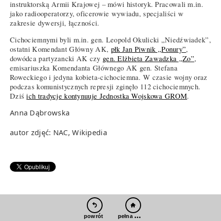
instruktorską Armii Krajowej – mówi historyk. Pracowali m.in.
jako radiooperatorzy, oficerowie wywiadu, specjaliści w
zakresie dywersji, łączności.
Cichociemnymi byli m.in. gen. Leopold Okulicki „Niedźwiadek”,
ostatni Komendant Główny AK,
płk Jan Piwnik „Ponury”
,
dowódca partyzancki AK czy
gen. Elżbieta Zawadzka „Zo”
,
emisariuszka Komendanta Głównego AK gen. Stefana
Roweckiego i jedyna kobieta-cichociemna. W czasie wojny oraz
podczas komunistycznych represji zginęło 112 cichociemnych.
Dziś
ich tradycje kontynuuje Jednostka Wojskowa GROM
.
Anna Dąbrowska
autor zdjęć: NAC, Wikipedia
pełna wersja
powrót