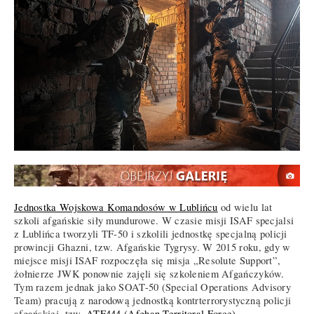
Jednostka Wojskowa Komandosów w Lublińcu
od wielu lat
szkoli afgańskie siły mundurowe. W czasie misji ISAF specjalsi
z Lublińca tworzyli TF-50 i szkolili jednostkę specjalną policji
prowincji Ghazni, tzw. Afgańskie Tygrysy. W 2015 roku, gdy w
miejsce misji ISAF rozpoczęła się misja „Resolute Support”,
żołnierze JWK ponownie zajęli się szkoleniem Afgańczyków.
Tym razem jednak jako SOAT-50 (Special Operations Advisory
Team) pracują z narodową jednostką kontrterrorystyczną policji
afgańskiej, tzw.
ATF444 (Afghan Territoral Force)
.