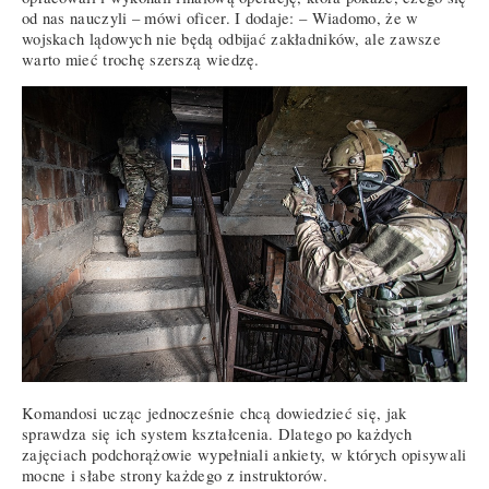
od nas nauczyli – mówi oficer. I dodaje: – Wiadomo, że w
wojskach lądowych nie będą odbijać zakładników, ale zawsze
warto mieć trochę szerszą wiedzę.
Komandosi ucząc jednocześnie chcą dowiedzieć się, jak
sprawdza się ich system kształcenia. Dlatego po każdych
zajęciach podchorążowie wypełniali ankiety, w których opisywali
mocne i słabe strony każdego z instruktorów.