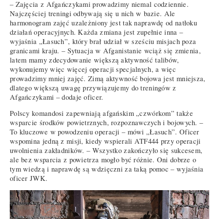
– Zajęcia z Afgańczykami prowadzimy niemal codziennie.
Najczęściej treningi odbywają się u nich w bazie. Ale
harmonogram zajęć uzależniony jest tak naprawdę od natłoku
działań operacyjnych. Każda zmiana jest zupełnie inna –
wyjaśnia „Łasuch”, który brał udział w sześciu misjach poza
granicami kraju. – Sytuacja w Afganistanie wciąż się zmienia,
latem mamy zdecydowanie większą aktywność talibów,
wykonujemy więc więcej operacji specjalnych, a więc
prowadzimy mniej zajęć. Zimą aktywność bojowa jest mniejsza,
dlatego większą uwagę przywiązujemy do treningów z
Afgańczykami – dodaje oficer.
Polscy komandosi zapewniają afgańskim „czwórkom” także
wsparcie środków powietrznych, rozpoznawczych i bojowych. –
To kluczowe w powodzeniu operacji – mówi „Łasuch”. Oficer
wspomina jedną z misji, kiedy wspierali ATF444 przy operacji
uwolnienia zakładników. – Wszystko zakończyło się sukcesem,
ale bez wsparcia z powietrza mogło być różnie. Oni dobrze o
tym wiedzą i naprawdę są wdzięczni za taką pomoc – wyjaśnia
oficer JWK.