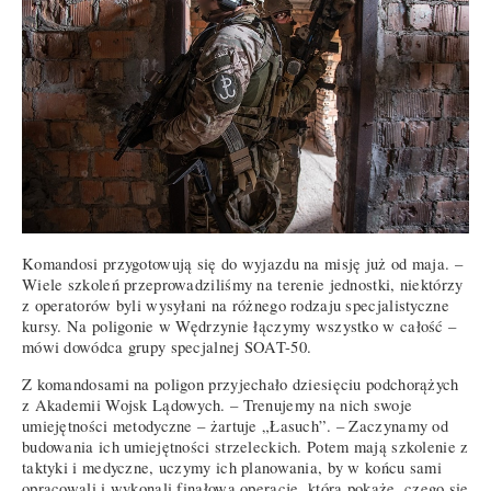
Komandosi przygotowują się do wyjazdu na misję już od maja. –
Wiele szkoleń przeprowadziliśmy na terenie jednostki, niektórzy
z operatorów byli wysyłani na różnego rodzaju specjalistyczne
kursy. Na poligonie w Wędrzynie łączymy wszystko w całość –
mówi dowódca grupy specjalnej SOAT-50.
Z komandosami na poligon przyjechało dziesięciu podchorążych
z Akademii Wojsk Lądowych. – Trenujemy na nich swoje
umiejętności metodyczne – żartuje „Łasuch”. – Zaczynamy od
budowania ich umiejętności strzeleckich. Potem mają szkolenie z
taktyki i medyczne, uczymy ich planowania, by w końcu sami
opracowali i wykonali finałową operację, która pokaże, czego się