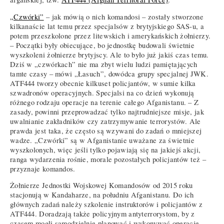
„Czwórki”
– jak mówią o nich komandosi – zostały stworzone
kilkanaście lat temu przez specjalsów z brytyjskiego SAS-u, a
potem przeszkolone przez litewskich i amerykańskich żołnierzy.
– Początki były obiecujące, bo jednostkę budowali świetnie
wyszkoleni żołnierze brytyjscy. Ale to było już jakiś czas temu.
Dziś w „czwórkach” nie ma zbyt wielu ludzi pamiętających
tamte czasy – mówi „Łasuch”, dowódca grupy specjalnej JWK.
ATF444 tworzy obecnie kilkuset policjantów, w sumie kilka
szwadronów operacyjnych. Specjalsi na co dzień wykonują
różnego rodzaju operacje na terenie całego Afganistanu. – Z
zasady, powinni przeprowadzać tylko najtrudniejsze misje, jak
uwalnianie zakładników czy zatrzymywanie terrorystów. Ale
prawda jest taka, że często są wzywani do zadań o mniejszej
wadze. „Czwórki” są w Afganistanie uważane za świetnie
wyszkolonych, więc jeśli tylko pojawiają się na jakiejś akcji,
ranga wydarzenia rośnie, morale pozostałych policjantów też –
przyznaje komandos.
Żołnierze Jednostki Wojskowej Komandosów od 2015 roku
stacjonują w Kandaharze, na południu Afganistanu. Do ich
głównych zadań należy szkolenie instruktorów i policjantów z
ATF444. Doradzają także policyjnym antyterrorystom, by z
czasem mogli samodzielnie planować i wykonywać operacje