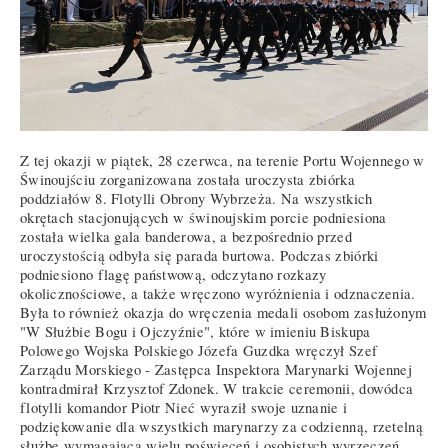
Z tej okazji w piątek, 28 czerwca, na terenie Portu Wojennego w
Świnoujściu zorganizowana została uroczysta zbiórka
poddziałów 8. Flotylli Obrony Wybrzeża. Na wszystkich
okrętach stacjonujących w świnoujskim porcie podniesiona
została wielka gala banderowa, a bezpośrednio przed
uroczystością odbyła się parada burtowa. Podczas zbiórki
podniesiono flagę państwową, odczytano rozkazy
okolicznościowe, a także wręczono wyróżnienia i odznaczenia.
Była to również okazja do wręczenia medali osobom zasłużonym
"W Służbie Bogu i Ojczyźnie", które w imieniu Biskupa
Polowego Wojska Polskiego Józefa Guzdka wręczył Szef
Zarządu Morskiego - Zastępca Inspektora Marynarki Wojennej
kontradmirał Krzysztof Zdonek. W trakcie ceremonii, dowódca
flotylli komandor Piotr Nieć wyraził swoje uznanie i
podziękowanie dla wszystkich marynarzy za codzienną, rzetelną
służbę wymagającą wielu poświęceń i osobistych wyrzeczeń