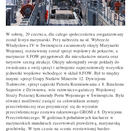
W sobotę, 29 czerwca, dla całego społeczeństwa zorganizowany
został festyn marynarski. Przy nabrzeżu na ul. Wybrzeże
Władysława IV w Świnoujściu zacumowały okręty Marynarki
Wojennej, rozstawiony został sprzęt wojskowy do pokazów, a
marynarze 8.FOW przygotowali dla mieszkańców miasta oraz
turystów szereg atrakcji. Okręty udostępniły swoje pokłady do
zwiedzania a swój sprzęt i uzbrojenie zaprezentowały wszystkie
jednostki wojskowe wchodzące w skład 8.FOW. Był to między
innymi: sprzęt Grupy Nurków Minerów 12. Dywizjonu
Trałowców, sprzęt saperski Patrolu Rozminowania z 8. Batalionu
Saperów z Dziwnowa, wóz ratowniczo-gaśniczy Wojskowej
Straży Pożarnej Komendy Portu Wojennego w Świnoujściu. Była
również możliwość zasiąść za celownikiem armaty
przeciwlotniczej oraz przymierzyć się do wyrzutni
przeciwlotniczego zestawu rakietowego GROM z 8. Dywizjonu
Przeciwlotniczego. W godzinach południowych kucharze w
marynarskich mundurach zaserwowali prawdziwą, marynarską
grochówkę. W tym czasie na scenie rozstawionej bardzo