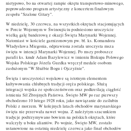
nietypowo, bo na otwartej rampie okrętu transportowo-minowego,
poprowadzono program artystyczny z koncertem finałowym
zespołu "Szalone Gitary".
W niedzielę, 30 czerwca, na wszystkich okrętach stacjonujących
w Porcie Wojennym w Świnoujściu podniesiono uroczyście
wielką galę banderową z okazji Święta Marynarki Wojennej.
Natomiast w kościele garnizonowym pw. bł. ks. Komandora
Władysława Miegonia, odprawiona została uroczysta msza
święta w intencji Marynarki Wojennej. Po mszy proboszcz
parafii ks. kmdr Adam Bazylewicz w imieniu Biskupa Polowego
Wojska Polskiego Józefa Guzdka wręczył medale osobom
zasłużonym "W Służbie Bogu i Ojczyźnie".
Święta i uroczystości wojskowe są istotnym elementem
kultywowania chlubnych tradycji oręża polskiego. Służą
integracji wojska ze społeczeństwem oraz podkreślają ciągłość
istnienia Sił Zbrojnych Państwa. Święto MW po raz pierwszy
obchodzono 10 lutego 1928 roku, jako nawiązanie do zaślubin
Polski z morzem. W kolejnych latach obchodów marynarskiego
święta nie przerwała nawet wojna. Z należytym szacunkiem
tradycje podtrzymywano bowiem na polskich okrętach, które
walczyły u boku aliantów. Po wojnie, Święto MW, zostało
ustanowione na ostatnią niedzielę czerwca jako finał obchodów