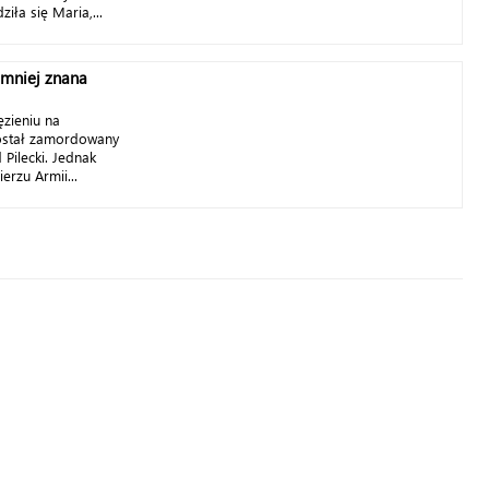
iła się Maria,...
a mniej znana
ęzieniu na
ostał zamordowany
 Pilecki. Jednak
rzu Armii...