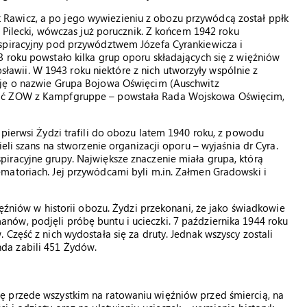
Rawicz, a po jego wywiezieniu z obozu przywódcą został ppłk
ł Pilecki, wówczas już porucznik. Z końcem 1942 roku
spiracyjny pod przywództwem Józefa Cyrankiewicza i
 roku powstało kilka grup oporu składających się z więźniów
gosławii. W 1943 roku niektóre z nich utworzyły wspólnie z
cję o nazwie Grupa Bojowa Oświęcim (Auschwitz
wać ZOW z Kampfgruppe – powstała Rada Wojskowa Oświęcim,
 pierwsi Żydzi trafili do obozu latem 1940 roku, z powodu
eli szans na stworzenie organizacji oporu – wyjaśnia dr Cyra.
iracyjne grupy. Największe znaczenie miała grupa, którą
matoriach. Jej przywódcami byli m.in. Załmen Gradowski i
ięźniów w historii obozu. Żydzi przekonani, że jako świadkowie
ów, podjęli próbę buntu i ucieczki. 7 października 1944 roku
Część z nich wydostała się za druty. Jednak wszyscy zostali
da zabili 451 Żydów.
ę przede wszystkim na ratowaniu więźniów przed śmiercią, na