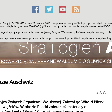
o i Rady (UE) 2016/679 z dnia 27 kwietnia 2016 r. w sprawie ochrony osób fizycznych w związku z 
Świat
Społeczność
Sport
Historia
Galerie
Wideo
ENGLI
oraz uchylenia dyrektywy 95/46/WE (ogólne rozporządzenie o ochronie danych, zwane także RODO).
acje dotyczące przetwarzania przez Wojskowy Instytut Wydawniczy Państwa danych osobowych. Pro
zaakceptowanie warunków przetwarzania danych osobowych przez Wojskowych Instytut Wydawniczy
ozie Auschwitz
A
A
A
yjny Związek Organizacji Wojskowej. Założył go Witold Pilecki.
 więźniów. W obozie Pilecki zbierał też materiały o
e w Auschwitz. Oficer AK został zamordowany przez