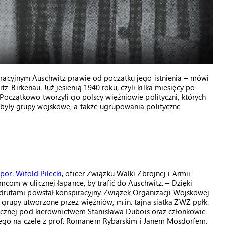
racyjnym Auschwitz prawie od początku jego istnienia – mówi
Birkenau. Już jesienią 1940 roku, czyli kilka miesięcy po
Początkowo tworzyli go polscy więźniowie polityczni, których
były grupy wojskowe, a także ugrupowania polityczne
por. Witold Pilecki
, oficer Związku Walki Zbrojnej i Armii
mcom w ulicznej łapance, by trafić do Auschwitz. – Dzięki
a drutami powstał konspiracyjny Związek Organizacji Wojskowej
grupy utworzone przez więźniów, m.in. tajna siatka ZWZ ppłk.
stycznej pod kierownictwem Stanisława Dubois oraz członkowie
o na czele z prof. Romanem Rybarskim i Janem Mosdorfem.