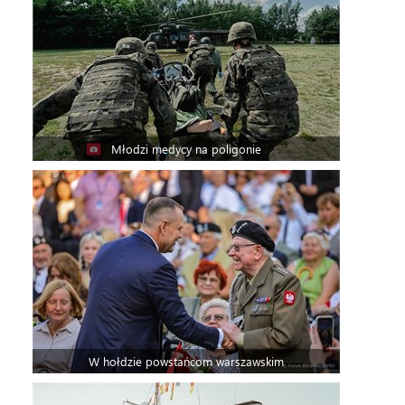
Młodzi medycy na poligonie
W hołdzie powstańcom warszawskim