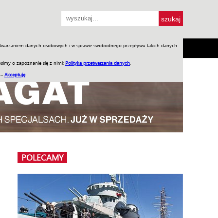
przetwarzaniem danych osobowych i w sprawie swobodnego przepływu takich danych
SH
SKLEP
Jednodniówki
Praca w WIW
simy o zapoznanie się z nimi:
Polityka przetwarzania danych
.
 –
Akceptuję
POLECAMY