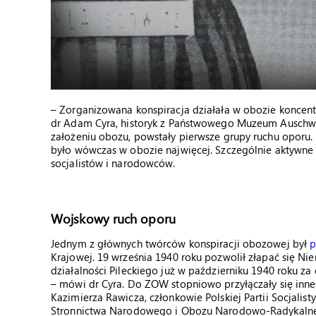
– Zorganizowana konspiracja działała w obozie koncent
dr Adam Cyra, historyk z Państwowego Muzeum Auschwitz-
założeniu obozu, powstały pierwsze grupy ruchu oporu. 
było wówczas w obozie najwięcej. Szczególnie aktywne 
socjalistów i narodowców.
Wojskowy ruch oporu
Jednym z głównych twórców konspiracji obozowej był
p
Krajowej. 19 września 1940 roku pozwolił złapać się Nie
działalności Pileckiego już w październiku 1940 roku z
– mówi dr Cyra. Do ZOW stopniowo przyłączały się inne 
Kazimierza Rawicza, członkowie Polskiej Partii Socjali
Stronnictwa Narodowego i Obozu Narodowo-Radykalneg