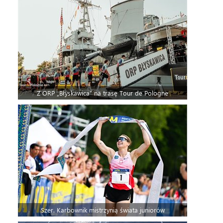
Z ORP „Błyskawica” na trasę Tour de Pologne
Szer. Karbownik mistrzynią świata juniorów