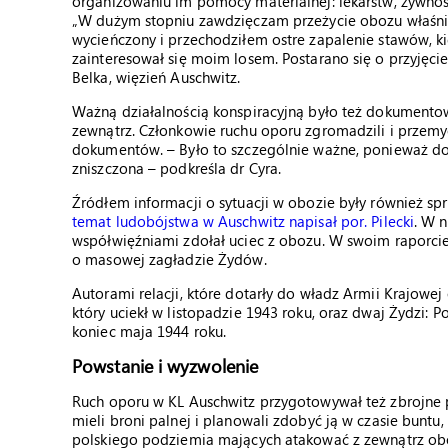
organizowaniu im pomocy materialnej: lekarstw, żywnośc
„W dużym stopniu zawdzięczam przeżycie obozu właśnie 
wycieńczony i przechodziłem ostre zapalenie stawów, k
zainteresował się moim losem. Postarano się o przyjęci
Belka, więzień Auschwitz.
Ważną działalnością konspiracyjną było też dokumentow
zewnątrz. Członkowie ruchu oporu zgromadzili i przemyc
dokumentów. – Było to szczególnie ważne, ponieważ d
zniszczona – podkreśla dr Cyra.
Źródłem informacji o sytuacji w obozie były również s
temat ludobójstwa w Auschwitz napisał por. Pilecki
. W 
współwięźniami zdołał uciec z obozu. W swoim raporci
o masowej zagładzie Żydów.
Autorami relacji, które dotarły do władz Armii Krajowej 
który uciekł w listopadzie 1943 roku, oraz dwaj Żydzi: 
koniec maja 1944 roku.
Powstanie i wyzwolenie
Ruch oporu w KL Auschwitz przygotowywał też zbrojne p
mieli broni palnej i planowali zdobyć ją w czasie buntu
polskiego podziemia mających atakować z zewnątrz o