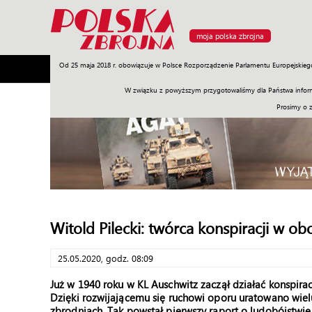
moja polska zbrojna
Od 25 maja 2018 r. obowiązuje w Polsce Rozporządzenie Parlamentu Europejskieg
Armia
Poligon
Sprzęt
Misje
Polityka
Prawo
W związku z powyższym przygotowaliśmy dla Państwa inform
Prosimy o 
Witold Pilecki: twórca konspiracji w ob
25.05.2020, godz. 08:09
Już w 1940 roku w KL Auschwitz zaczął działać konspirac
Dzięki rozwijającemu się ruchowi oporu uratowano wielu
zbrodniach. Tak powstał pierwszy raport o ludobójstwi