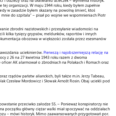
i i odzieży oraz na ułatwianiu ucieczek – wymienia historyk.
tej organizacji. W maju 1944 roku, kiedy byłem zupełnie
iedy w zasadzie byłem skazany na powolną śmierć, ktoś
e mnie do szpitala” – pisał po wojnie we wspomnieniach Piotr
anie zbrodni nazistowskich i przesyłanie wiadomości na
ili kilka tysięcy grypsów, meldunków, raportów i innych
okumentacja obozowa w większości została przez esesmanów
prawozdania uciekinierów.
Pierwszą i najobszerniejszą relację na
nocy z 26 na 27 kwietnia 1943 roku razem z dwoma
e oficer AK alarmował o zbrodniach na Polakach i Romach oraz
oraz rządów państw alianckich, byli także m.in. Jerzy Tabeau,
Polak Czesław Mordowicz i Słowak Arnošt Rosin. Obaj uciekli pod
owstanie przeciwko załodze SS. – Ponieważ konspiratorzy nie
, na początku główny ciężar walki miał spoczywać na oddziałach
bozu – mówi historyk. Mimo zaawansowanych przygotowań por.