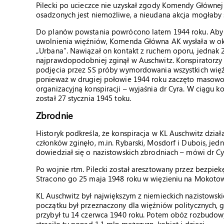
Pilecki po ucieczce nie uzyskał zgody Komendy Głównej
osadzonych jest niemożliwe, a nieudana akcja mogłaby 
Do planów powstania powrócono latem 1944 roku. Aby s
uwolnienia więźniów, Komenda Główna AK wysłała w ok
„Urbana”. Nawiązał on kontakt z ruchem oporu, jednak 
najprawdopodobniej zginął w Auschwitz. Konspiratorzy 
podjęcia przez SS próby wymordowania wszystkich więźn
ponieważ w drugiej połowie 1944 roku zaczęto masowo 
organizacyjną konspiracji – wyjaśnia dr Cyra. W ciągu
został 27 stycznia 1945 toku.
Zbrodnie
Historyk podkreśla, że konspiracja w KL Auschwitz dział
członków zginęło, m.in. Rybarski, Mosdorf i Dubois, jed
dowiedział się o nazistowskich zbrodniach – mówi dr Cy
Po wojnie rtm. Pilecki został aresztowany przez bezpiek
Stracono go 25 maja 1948 roku w więzieniu na Mokotow
KL Auschwitz był największym z niemieckich nazistowsk
początku był przeznaczony dla więźniów politycznych, 
przybył tu 14 czerwca 1940 roku. Potem obóz rozbudow