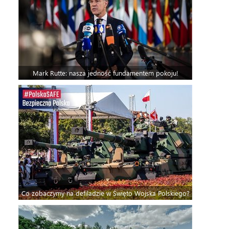
Mark Rutte: nasza jedność fundamentem pokoju!
Co zobaczymy na defiladzie w Święto Wojska Polskiego?