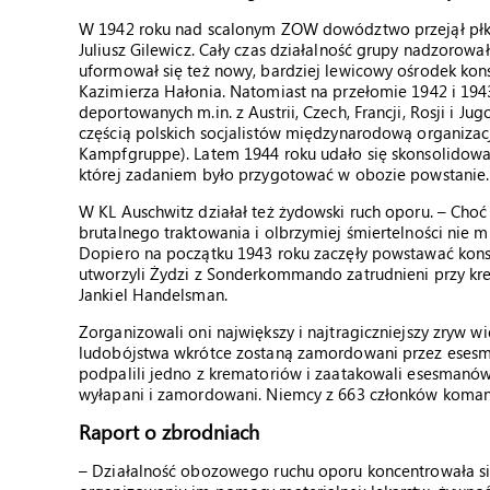
W 1942 roku nad scalonym ZOW dowództwo przejął płk 
Juliusz Gilewicz. Cały czas działalność grupy nadzorowa
uformował się też nowy, bardziej lewicowy ośrodek kon
Kazimierza Hałonia. Natomiast na przełomie 1942 i 1943
deportowanych m.in. z Austrii, Czech, Francji, Rosji i Ju
częścią polskich socjalistów międzynarodową organiza
Kampfgruppe). Latem 1944 roku udało się skonsolido
której zadaniem było przygotować w obozie powstanie.
W KL Auschwitz działał też żydowski ruch oporu. – Choć
brutalnego traktowania i olbrzymiej śmiertelności nie mi
Dopiero na początku 1943 roku zaczęły powstawać konsp
utworzyli Żydzi z Sonderkommando zatrudnieni przy kre
Jankiel Handelsman.
Zorganizowali oni największy i najtragiczniejszy zryw w
ludobójstwa wkrótce zostaną zamordowani przez esesman
podpalili jedno z krematoriów i zaatakowali esesmanów. 
wyłapani i zamordowani. Niemcy z 663 członków koman
Raport o zbrodniach
– Działalność obozowego ruchu oporu koncentrowała si