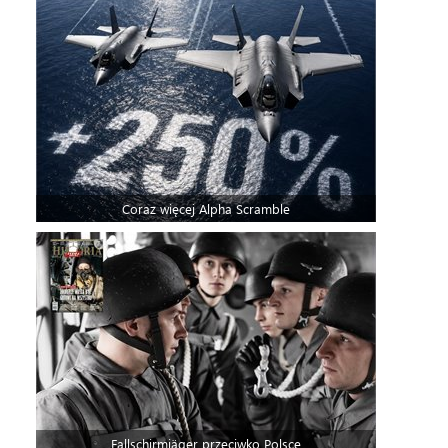
Coraz więcej Alpha Scramble
Fallschirmjäger przeciwko Polsce