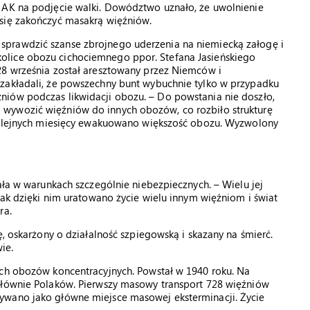
 AK na podjęcie walki. Dowództwo uznało, że uwolnienie
się zakończyć masakrą więźniów.
prawdzić szanse zbrojnego uderzenia na niemiecką załogę i
olice obozu cichociemnego ppor. Stefana Jasieńskiego
28 września został aresztowany przez Niemców i
zakładali, że powszechny bunt wybuchnie tylko w przypadku
iów podczas likwidacji obozu. – Do powstania nie doszło,
wywozić więźniów do innych obozów, co rozbiło strukturę
 kolejnych miesięcy ewakuowano większość obozu. Wyzwolony
ała w warunkach szczególnie niebezpiecznych. – Wielu jej
nak dzięki nim uratowano życie wielu innym więźniom i świat
ra.
ę, oskarżony o działalność szpiegowską i skazany na śmierć.
ie.
ich obozów koncentracyjnych. Powstał w 1940 roku. Na
głównie Polaków. Pierwszy masowy transport 728 więźniów
ywano jako główne miejsce masowej eksterminacji. Życie