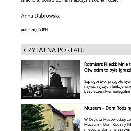
straciło tu ponad 1,1 mln mężczyzn, kobiet i dzieci.
Anna Dąbrowska
autor zdjęć: IPN
CZYTAJ NA PORTALU
Rotmistrz Pilecki: Mnie t
Oświęcim to była igraszk
Szpiegostwo, przygotowyw
najważniejszych funkcjonar
bezpieczeństwa, nielegalne 
Muzeum – Dom Rodziny 
W Ostrowi Mazowieckiej zo
Muzeum – Dom Rodziny Pile
mieścić w domu należącym 