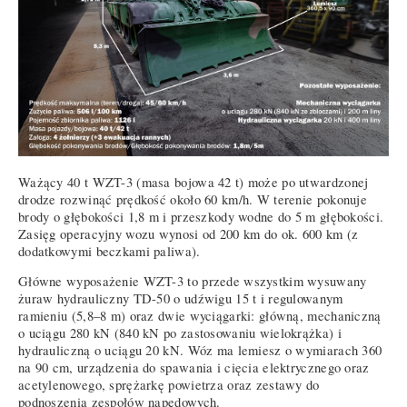
Ważący 40 t WZT-3 (masa bojowa 42 t) może po utwardzonej
drodze rozwinąć prędkość około 60 km/h. W terenie pokonuje
brody o głębokości 1,8 m i przeszkody wodne do 5 m głębokości.
Zasięg operacyjny wozu wynosi od 200 km do ok. 600 km (z
dodatkowymi beczkami paliwa).
Główne wyposażenie WZT-3 to przede wszystkim wysuwany
żuraw hydrauliczny TD-50 o udźwigu 15 t i regulowanym
ramieniu (5,8–8 m) oraz dwie wyciągarki: główną, mechaniczną
o uciągu 280 kN (840 kN po zastosowaniu wielokrążka) i
hydrauliczną o uciągu 20 kN. Wóz ma lemiesz o wymiarach 360
na 90 cm, urządzenia do spawania i cięcia elektrycznego oraz
acetylenowego, sprężarkę powietrza oraz zestawy do
podnoszenia zespołów napędowych.