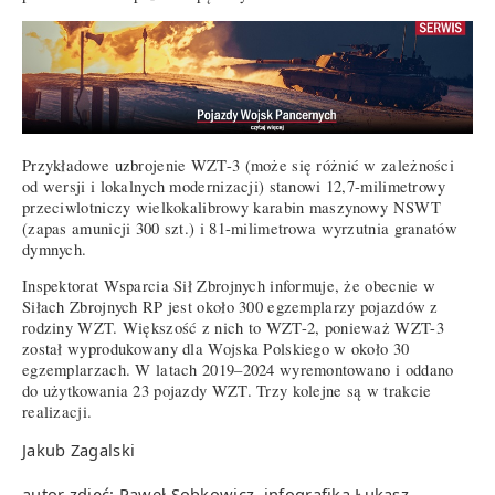
Przykładowe uzbrojenie WZT-3 (może się różnić w zależności
od wersji i lokalnych modernizacji) stanowi 12,7-milimetrowy
przeciwlotniczy wielkokalibrowy karabin maszynowy NSWT
(zapas amunicji 300 szt.) i 81-milimetrowa wyrzutnia granatów
dymnych.
Inspektorat Wsparcia Sił Zbrojnych informuje, że obecnie w
Siłach Zbrojnych RP jest około 300 egzemplarzy pojazdów z
rodziny WZT. Większość z nich to WZT-2, ponieważ WZT-3
został wyprodukowany dla Wojska Polskiego w około 30
egzemplarzach. W latach 2019–2024 wyremontowano i oddano
do użytkowania 23 pojazdy WZT. Trzy kolejne są w trakcie
realizacji.
Jakub Zagalski
autor zdjęć: Paweł Sobkowicz, infografika Łukasz