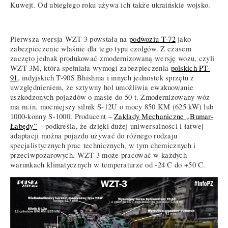
Kuwejt. Od ubiegłego roku używa ich także ukraińskie wojsko.
Pierwsza wersja WZT-3 powstała na
podwoziu T-72
jako
zabezpieczenie właśnie dla tego typu czołgów. Z czasem
zaczęto jednak produkować zmodernizowaną wersję wozu, czyli
WZT-3M, która spełniała wymogi zabezpieczenia
polskich PT-
91
, indyjskich T-90S Bhishma i innych jednostek sprzętu z
uwzględnieniem, że sztywny hol umożliwia ewakuowanie
uszkodzonych pojazdów o masie do 50 t. Zmodernizowany wóz
ma m.in. mocniejszy silnik S-12U o mocy 850 KM (625 kW) lub
1000-konny S-1000. Producent –
Zakłady Mechaniczne „Bumar-
Łabędy”
– podkreśla, że dzięki dużej uniwersalności i łatwej
adaptacji można pojazdu używać do różnego rodzaju
specjalistycznych prac technicznych, w tym chemicznych i
przeciwpożarowych. WZT-3 może pracować w każdych
warunkach klimatycznych w temperaturze od -24 C do +50 C.