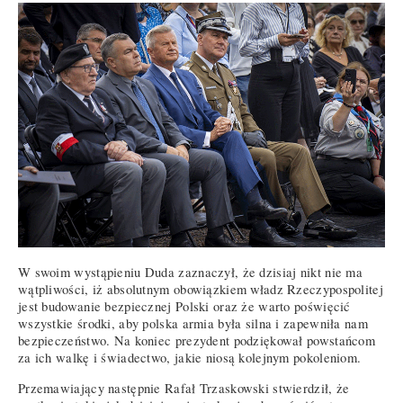
W swoim wystąpieniu Duda zaznaczył, że dzisiaj nikt nie ma
wątpliwości, iż absolutnym obowiązkiem władz Rzeczypospolitej
jest budowanie bezpiecznej Polski oraz że warto poświęcić
wszystkie środki, aby polska armia była silna i zapewniła nam
bezpieczeństwo. Na koniec prezydent podziękował powstańcom
za ich walkę i świadectwo, jakie niosą kolejnym pokoleniom.
Przemawiający następnie Rafał Trzaskowski stwierdził, że