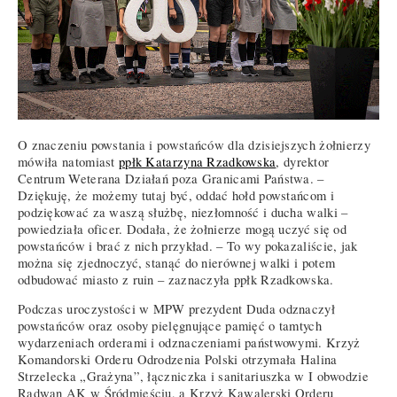
O znaczeniu powstania i powstańców dla dzisiejszych żołnierzy
mówiła natomiast
ppłk Katarzyna Rzadkowska
, dyrektor
Centrum Weterana Działań poza Granicami Państwa. –
Dziękuję, że możemy tutaj być, oddać hołd powstańcom i
podziękować za waszą służbę, niezłomność i ducha walki –
powiedziała oficer. Dodała, że żołnierze mogą uczyć się od
powstańców i brać z nich przykład. – To wy pokazaliście, jak
można się zjednoczyć, stanąć do nierównej walki i potem
odbudować miasto z ruin – zaznaczyła ppłk Rzadkowska.
Podczas uroczystości w MPW prezydent Duda odznaczył
powstańców oraz osoby pielęgnujące pamięć o tamtych
wydarzeniach orderami i odznaczeniami państwowymi. Krzyż
Komandorski Orderu Odrodzenia Polski otrzymała Halina
Strzelecka „Grażyna”, łączniczka i sanitariuszka w I obwodzie
Radwan AK w Śródmieściu, a Krzyż Kawalerski Orderu