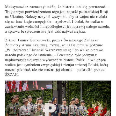
Maksymowicz zaznaczył także, że historia lubi się powtarzać. –
Tragicznym potwierdzeniem tego jest napaść putinowskiej Rosji
na Ukrainę. Należy uczynić wszystko, aby ta wojna nie rozlała
się na inne kraje europejskie – apelował. I dodał, że walka o
zachowanie wolności i niepodległości jest sprawą całego narodu,
a sprawa bezpieczeństwa jest dziś najważniejsza.
Z kolei Janusz Komorowski, prezes Światowego Związku
Żołnierzy Armii Krajowej, mówił, że 81 lat temu w godzinie
„W” żołnierze i ludność Warszawy stanęli do walko o prawo
narodu polskiego do istnienia. – Powstanie było jednym z
najdramatyczniejszych wydarzeń w historii Polski, a walcząca
stolica jest symbolem zwycięskiej i nieujarzmionej Polski, którą
można pokonać, ale nie można jej złamać – podkreślił prezes
ŚZŻAK.