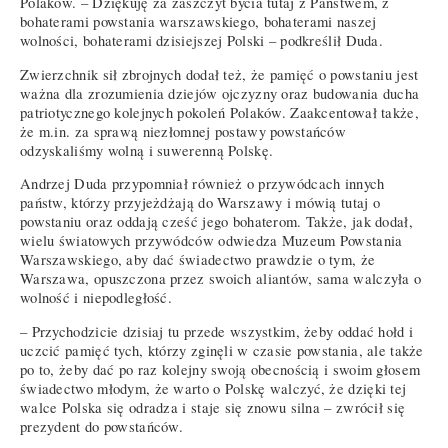
Polaków. – Dziękuję za zaszczyt bycia tutaj z Państwem, z
bohaterami powstania warszawskiego, bohaterami naszej
wolności, bohaterami dzisiejszej Polski – podkreślił Duda.
Zwierzchnik sił zbrojnych dodał też, że pamięć o powstaniu jest
ważna dla zrozumienia dziejów ojczyzny oraz budowania ducha
patriotycznego kolejnych pokoleń Polaków. Zaakcentował także,
że m.in. za sprawą niezłomnej postawy powstańców
odzyskaliśmy wolną i suwerenną Polskę.
Andrzej Duda przypomniał również o przywódcach innych
państw, którzy przyjeżdżają do Warszawy i mówią tutaj o
powstaniu oraz oddają cześć jego bohaterom. Także, jak dodał,
wielu światowych przywódców odwiedza Muzeum Powstania
Warszawskiego, aby dać świadectwo prawdzie o tym, że
Warszawa, opuszczona przez swoich aliantów, sama walczyła o
wolność i niepodległość.
– Przychodzicie dzisiaj tu przede wszystkim, żeby oddać hołd i
uczcić pamięć tych, którzy zginęli w czasie powstania, ale także
po to, żeby dać po raz kolejny swoją obecnością i swoim głosem
świadectwo młodym, że warto o Polskę walczyć, że dzięki tej
walce Polska się odradza i staje się znowu silna – zwrócił się
prezydent do powstańców.