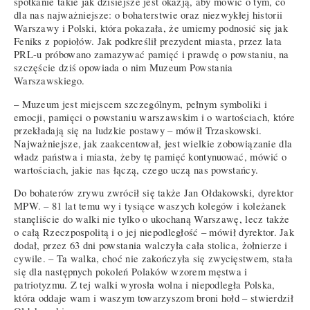
spotkanie takie jak dzisiejsze jest okazją, aby mówić o tym, co
dla nas najważniejsze: o bohaterstwie oraz niezwykłej historii
Warszawy i Polski, która pokazała, że umiemy podnosić się jak
Feniks z popiołów. Jak podkreślił prezydent miasta, przez lata
PRL-u próbowano zamazywać pamięć i prawdę o powstaniu, na
szczęście dziś opowiada o nim Muzeum Powstania
Warszawskiego.
– Muzeum jest miejscem szczególnym, pełnym symboliki i
emocji, pamięci o powstaniu warszawskim i o wartościach, które
przekładają się na ludzkie postawy – mówił Trzaskowski.
Najważniejsze, jak zaakcentował, jest wielkie zobowiązanie dla
władz państwa i miasta, żeby tę pamięć kontynuować, mówić o
wartościach, jakie nas łączą, czego uczą nas powstańcy.
Do bohaterów zrywu zwrócił się także Jan Ołdakowski, dyrektor
MPW. – 81 lat temu wy i tysiące waszych kolegów i koleżanek
stanęliście do walki nie tylko o ukochaną Warszawę, lecz także
o całą Rzeczpospolitą i o jej niepodległość – mówił dyrektor. Jak
dodał, przez 63 dni powstania walczyła cała stolica, żołnierze i
cywile. – Ta walka, choć nie zakończyła się zwycięstwem, stała
się dla następnych pokoleń Polaków wzorem męstwa i
patriotyzmu. Z tej walki wyrosła wolna i niepodległa Polska,
która oddaje wam i waszym towarzyszom broni hołd – stwierdził