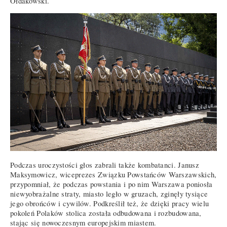
Ołdakowski.
Podczas uroczystości głos zabrali także kombatanci. Janusz
Maksymowicz, wiceprezes Związku Powstańców Warszawskich,
przypomniał, że podczas powstania i po nim Warszawa poniosła
niewyobrażalne straty, miasto legło w gruzach, zginęły tysiące
jego obrońców i cywilów. Podkreślił też, że dzięki pracy wielu
pokoleń Polaków stolica została odbudowana i rozbudowana,
stając się nowoczesnym europejskim miastem.