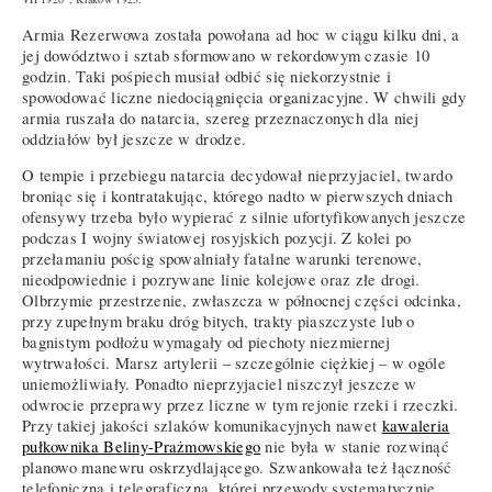
Armia Rezerwowa została powołana ad hoc w ciągu kilku dni, a
jej dowództwo i sztab sformowano w rekordowym czasie 10
godzin. Taki pośpiech musiał odbić się niekorzystnie i
spowodować liczne niedociągnięcia organizacyjne. W chwili gdy
armia ruszała do natarcia, szereg przeznaczonych dla niej
oddziałów był jeszcze w drodze.
O tempie i przebiegu natarcia decydował nieprzyjaciel, twardo
broniąc się i kontratakując, którego nadto w pierwszych dniach
ofensywy trzeba było wypierać z silnie ufortyfikowanych jeszcze
podczas I wojny światowej rosyjskich pozycji. Z kolei po
przełamaniu pościg spowalniały fatalne warunki terenowe,
nieodpowiednie i pozrywane linie kolejowe oraz złe drogi.
Olbrzymie przestrzenie, zwłaszcza w północnej części odcinka,
przy zupełnym braku dróg bitych, trakty piaszczyste lub o
bagnistym podłożu wymagały od piechoty niezmiernej
wytrwałości. Marsz artylerii – szczególnie ciężkiej – w ogóle
uniemożliwiały. Ponadto nieprzyjaciel niszczył jeszcze w
odwrocie przeprawy przez liczne w tym rejonie rzeki i rzeczki.
Przy takiej jakości szlaków komunikacyjnych nawet
kawaleria
pułkownika Beliny-Prażmowskiego
nie była w stanie rozwinąć
planowo manewru oskrzydlającego. Szwankowała też łączność
telefoniczna i telegraficzna, której przewody systematycznie