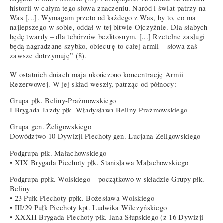
historii w całym tego słowa znaczeniu. Naród i świat patrzy na
Was [...]. Wymagam przeto od każdego z Was, by to, co ma
najlepszego w sobie, oddał w tej bitwie Ojczyźnie. Dla słabych
będę twardy – dla tchórzów bezlitosnym. [...] Rzetelne zasługi
będą nagradzane szybko, obiecuję to całej armii – słowa zaś
zawsze dotrzymuję” (8).
W ostatnich dniach maja ukończono koncentrację Armii
Rezerwowej. W jej skład weszły, patrząc od północy:
Grupa płk. Beliny-Prażmowskiego
I Brygada Jazdy płk. Władysława Beliny-Prażmowskiego
Grupa gen. Żeligowskiego
Dowództwo 10 Dywizji Piechoty gen. Lucjana Żeligowskiego
Podgrupa płk. Małachowskiego
• XIX Brygada Piechoty płk. Stanisława Małachowskiego
Podgrupa ppłk. Wolskiego – początkowo w składzie Grupy płk.
Beliny
• 23 Pułk Piechoty ppłk. Bożesława Wolskiego
• III/29 Pułk Piechoty kpt. Ludwika Wilczyńskiego
• XXXII Brygada Piechoty płk. Jana Słupskiego (z 16 Dywizji