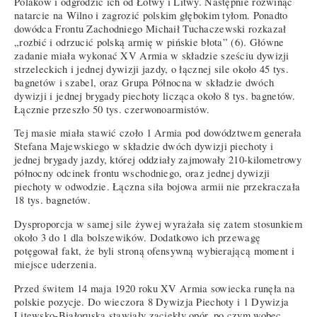
Polaków i odgrodzić ich od Łotwy i Litwy. Następnie rozwinąć
natarcie na Wilno i zagrozić polskim głębokim tyłom. Ponadto
dowódca Frontu Zachodniego Michaił Tuchaczewski rozkazał
„rozbić i odrzucić polską armię w pińskie błota” (6). Główne
zadanie miała wykonać XV Armia w składzie sześciu dywizji
strzeleckich i jednej dywizji jazdy, o łącznej sile około 45 tys.
bagnetów i szabel, oraz Grupa Północna w składzie dwóch
dywizji i jednej brygady piechoty licząca około 8 tys. bagnetów.
Łącznie przeszło 50 tys. czerwonoarmistów.
Tej masie miała stawić czoło 1 Armia pod dowództwem generała
Stefana Majewskiego w składzie dwóch dywizji piechoty i
jednej brygady jazdy, której oddziały zajmowały 210-kilometrowy
północny odcinek frontu wschodniego, oraz jednej dywizji
piechoty w odwodzie. Łączna siła bojowa armii nie przekraczała
18 tys. bagnetów.
Dysproporcja w samej sile żywej wyrażała się zatem stosunkiem
około 3 do 1 dla bolszewików. Dodatkowo ich przewagę
potęgował fakt, że byli stroną ofensywną wybierającą moment i
miejsce uderzenia.
Przed świtem 14 maja 1920 roku XV Armia sowiecka runęła na
polskie pozycje. Do wieczora 8 Dywizja Piechoty i 1 Dywizja
Litewsko-Białoruska stawiały zaciekły opór, po czym wobec