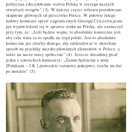
polityczna zdecydowanie stawia Polskę w szeregu naszych
otwartych wrogów” (3). W dalszej części referatu postulowano
skupienie głównych sił przeciwko Polsce. W połowie lutego
ludowy komisarz spraw zagranicznych Gieorgij Cziczerin jasno
już wypowiedział się w sprawie ataku na Polskę, ale zaznaczył
przy tym, że: „Jeśli będzie wojna, to absolutnie konieczne jest,
aby cała wina za to spadła na rząd polski. Jest to absolutnie
konieczne już choćby dlatego, aby oddziaływać w określony
sposób na psychikę niezdecydowanych elementów w Polsce, a
także na nasze masy społeczne” (4). Jeszcze dosadniej pisał
jeden z sowieckich komisarzy: „Zanim będziemy z nimi
[Polakami – J.K.] prowadzić rozmowy pokojowe, trzeba im dać
po mordzie” (5).