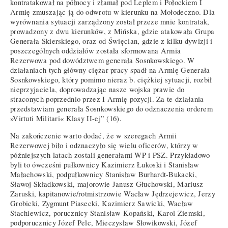
kontratakował na północy i złamał pod Leplem i Połockiem I
Armię zmuszając ją do odwrotu w kierunku na Mołodeczno. Dla
wyrównania sytuacji zarządzony został przeze mnie kontratak,
prowadzony z dwu kierunków, z Mińska, gdzie atakowała Grupa
Generała Skierskiego, oraz od Święcian, gdzie z kilku dywizji i
poszczególnych oddziałów została sformowana Armia
Rezerwowa pod dowództwem generała Sosnkowskiego. W
działaniach tych główny ciężar pracy spadł na Armię Generała
Sosnkowskiego, który pomimo nieraz b. ciężkiej sytuacji, rozbił
nieprzyjaciela, doprowadzając nasze wojska prawie do
straconych poprzednio przez I Armię pozycji. Za te działania
przedstawiam generała Sosnkowskiego do odznaczenia orderem
»Virtuti Militari« Klasy II-ej” (16).
Na zakończenie warto dodać, że w szeregach Armii
Rezerwowej biło i odznaczyło się wielu oficerów, którzy w
późniejszych latach zostali generałami WP i PSZ. Przykładowo
byli to ówcześni pułkownicy Kazimierz Łukoski i Stanisław
Małachowski, podpułkownicy Stanisław Burhardt-Bukacki,
Sławoj Składkowski, majorowie Janusz Głuchowski, Mariusz
Zaruski, kapitanowie/rotmistrzowie Wacław Jędrzejewicz, Jerzy
Grobicki, Zygmunt Piasecki, Kazimierz Sawicki, Wacław
Stachiewicz, porucznicy Stanisław Kopański, Karol Ziemski,
podporucznicy Józef Pelc, Mieczysław Słowikowski, Józef