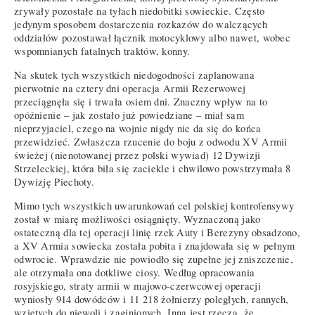
zrywały pozostałe na tyłach niedobitki sowieckie. Często
jedynym sposobem dostarczenia rozkazów do walczących
oddziałów pozostawał łącznik motocyklowy albo nawet, wobec
wspomnianych fatalnych traktów, konny.
Na skutek tych wszystkich niedogodności zaplanowana
pierwotnie na cztery dni operacja Armii Rezerwowej
przeciągnęła się i trwała osiem dni. Znaczny wpływ na to
opóźnienie – jak zostało już powiedziane – miał sam
nieprzyjaciel, czego na wojnie nigdy nie da się do końca
przewidzieć. Zwłaszcza rzucenie do boju z odwodu XV Armii
świeżej (nienotowanej przez polski wywiad) 12 Dywizji
Strzeleckiej, która biła się zaciekle i chwilowo powstrzymała 8
Dywizję Piechoty.
Mimo tych wszystkich uwarunkowań cel polskiej kontrofensywy
został w miarę możliwości osiągnięty. Wyznaczoną jako
ostateczną dla tej operacji linię rzek Auty i Berezyny obsadzono,
a XV Armia sowiecka została pobita i znajdowała się w pełnym
odwrocie. Wprawdzie nie powiodło się zupełne jej zniszczenie,
ale otrzymała ona dotkliwe ciosy. Według opracowania
rosyjskiego, straty armii w majowo-czerwcowej operacji
wyniosły 914 dowódców i 11 218 żołnierzy poległych, rannych,
wziętych do niewoli i zaginionych. Inną jest rzeczą, że