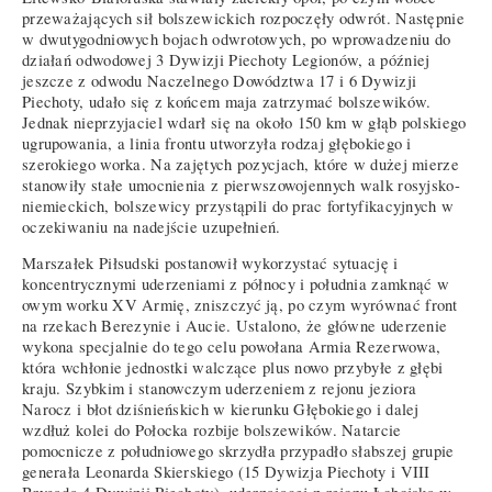
przeważających sił bolszewickich rozpoczęły odwrót. Następnie
w dwutygodniowych bojach odwrotowych, po wprowadzeniu do
działań odwodowej 3 Dywizji Piechoty Legionów, a później
jeszcze z odwodu Naczelnego Dowództwa 17 i 6 Dywizji
Piechoty, udało się z końcem maja zatrzymać bolszewików.
Jednak nieprzyjaciel wdarł się na około 150 km w głąb polskiego
ugrupowania, a linia frontu utworzyła rodzaj głębokiego i
szerokiego worka. Na zajętych pozycjach, które w dużej mierze
stanowiły stałe umocnienia z pierwszowojennych walk rosyjsko-
niemieckich, bolszewicy przystąpili do prac fortyfikacyjnych w
oczekiwaniu na nadejście uzupełnień.
Marszałek Piłsudski postanowił wykorzystać sytuację i
koncentrycznymi uderzeniami z północy i południa zamknąć w
owym worku XV Armię, zniszczyć ją, po czym wyrównać front
na rzekach Berezynie i Aucie. Ustalono, że główne uderzenie
wykona specjalnie do tego celu powołana Armia Rezerwowa,
która wchłonie jednostki walczące plus nowo przybyłe z głębi
kraju. Szybkim i stanowczym uderzeniem z rejonu jeziora
Narocz i błot dziśnieńskich w kierunku Głębokiego i dalej
wzdłuż kolei do Połocka rozbije bolszewików. Natarcie
pomocnicze z południowego skrzydła przypadło słabszej grupie
generała Leonarda Skierskiego (15 Dywizja Piechoty i VIII