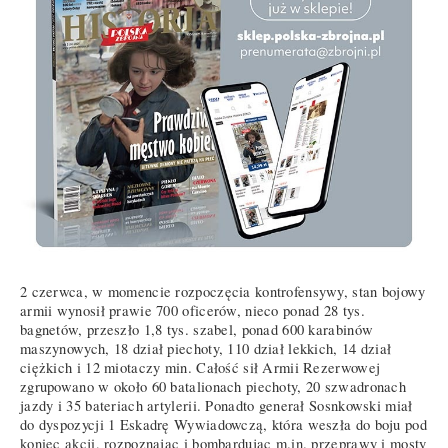
2 czerwca, w momencie rozpoczęcia kontrofensywy, stan bojowy
armii wynosił prawie 700 oficerów, nieco ponad 28 tys.
bagnetów, przeszło 1,8 tys. szabel, ponad 600 karabinów
maszynowych, 18 dział piechoty, 110 dział lekkich, 14 dział
ciężkich i 12 miotaczy min. Całość sił Armii Rezerwowej
zgrupowano w około 60 batalionach piechoty, 20 szwadronach
jazdy i 35 bateriach artylerii. Ponadto generał Sosnkowski miał
do dyspozycji 1 Eskadrę Wywiadowczą, która weszła do boju pod
koniec akcji, rozpoznając i bombardując m.in. przeprawy i mosty