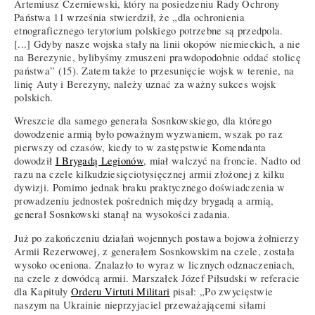
Artemiusz Czerniewski, który na posiedzeniu Rady Ochrony
Państwa 11 września stwierdził, że „dla ochronienia
etnograficznego terytorium polskiego potrzebne są przedpola.
[...] Gdyby nasze wojska stały na linii okopów niemieckich, a nie
na Berezynie, bylibyśmy zmuszeni prawdopodobnie oddać stolicę
państwa” (15). Zatem także to przesunięcie wojsk w terenie, na
linię Auty i Berezyny, należy uznać za ważny sukces wojsk
polskich.
Wreszcie dla samego generała Sosnkowskiego, dla którego
dowodzenie armią było poważnym wyzwaniem, wszak po raz
pierwszy od czasów, kiedy to w zastępstwie Komendanta
dowodził
I Brygadą Legionów
, miał walczyć na froncie. Nadto od
razu na czele kilkudziesięciotysięcznej armii złożonej z kilku
dywizji. Pomimo jednak braku praktycznego doświadczenia w
prowadzeniu jednostek pośrednich między brygadą a armią,
generał Sosnkowski stanął na wysokości zadania.
Już po zakończeniu działań wojennych postawa bojowa żołnierzy
Armii Rezerwowej, z generałem Sosnkowskim na czele, została
wysoko oceniona. Znalazło to wyraz w licznych odznaczeniach,
na czele z dowódcą armii. Marszałek Józef Piłsudski w referacie
dla Kapituły
Orderu Virtuti Militari
pisał: „Po zwycięstwie
naszym na Ukrainie nieprzyjaciel przeważającemi siłami