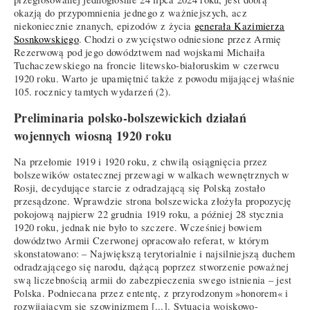
okazją do przypomnienia jednego z ważniejszych, acz
niekoniecznie znanych, epizodów z życia
generała Kazimierza
Sosnkowskiego
. Chodzi o zwycięstwo odniesione przez Armię
Rezerwową pod jego dowództwem nad wojskami Michaiła
Tuchaczewskiego na froncie litewsko-białoruskim w czerwcu
1920 roku. Warto je upamiętnić także z powodu mijającej właśnie
105. rocznicy tamtych wydarzeń (2).
Preliminaria polsko-bolszewickich działań
wojennych wiosną 1920 roku
Na przełomie 1919 i 1920 roku, z chwilą osiągnięcia przez
bolszewików ostatecznej przewagi w walkach wewnętrznych w
Rosji, decydujące starcie z odradzającą się Polską zostało
przesądzone. Wprawdzie strona bolszewicka złożyła propozycję
pokojową najpierw 22 grudnia 1919 roku, a później 28 stycznia
1920 roku, jednak nie było to szczere. Wcześniej bowiem
dowództwo Armii Czerwonej opracowało referat, w którym
skonstatowano: – Największą terytorialnie i najsilniejszą duchem
odradzającego się narodu, dążącą poprzez stworzenie poważnej
swą liczebnością armii do zabezpieczenia swego istnienia – jest
Polska. Podniecana przez ententę, z przyrodzonym »honorem« i
rozwijającym się szowinizmem [...]. Sytuacja wojskowo-