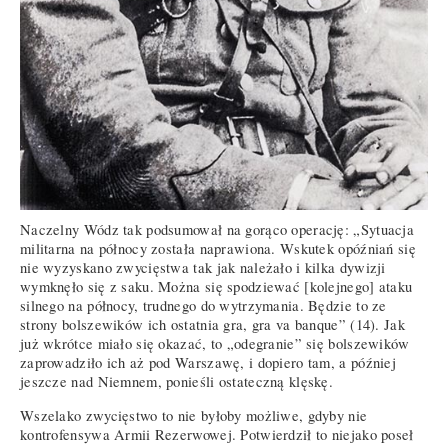
Naczelny Wódz tak podsumował na gorąco operację: „Sytuacja
militarna na północy została naprawiona. Wskutek opóźniań się
nie wyzyskano zwycięstwa tak jak należało i kilka dywizji
wymknęło się z saku. Można się spodziewać [kolejnego] ataku
silnego na północy, trudnego do wytrzymania. Będzie to ze
strony bolszewików ich ostatnia gra, gra va banque” (14). Jak
już wkrótce miało się okazać, to „odegranie” się bolszewików
zaprowadziło ich aż pod Warszawę, i dopiero tam, a później
jeszcze nad Niemnem, ponieśli ostateczną klęskę.
Wszelako zwycięstwo to nie byłoby możliwe, gdyby nie
kontrofensywa Armii Rezerwowej. Potwierdził to niejako poseł