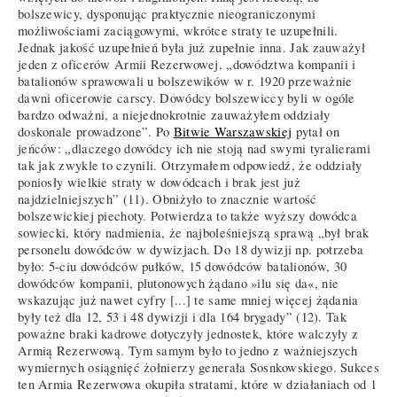
bolszewicy, dysponując praktycznie nieograniczonymi
możliwościami zaciągowymi, wkrótce straty te uzupełnili.
Jednak jakość uzupełnień była już zupełnie inna. Jak zauważył
jeden z oficerów Armii Rezerwowej, „dowództwa kompanii i
batalionów sprawowali u bolszewików w r. 1920 przeważnie
dawni oficerowie carscy. Dowódcy bolszewiccy byli w ogóle
bardzo odważni, a niejednokrotnie zauważyłem oddziały
doskonale prowadzone”. Po
Bitwie Warszawskiej
pytał on
jeńców: „dlaczego dowódcy ich nie stoją nad swymi tyralierami
tak jak zwykle to czynili. Otrzymałem odpowiedź, że oddziały
poniosły wielkie straty w dowódcach i brak jest już
najdzielniejszych” (11). Obniżyło to znacznie wartość
bolszewickiej piechoty. Potwierdza to także wyższy dowódca
sowiecki, który nadmienia, że najboleśniejszą sprawą „był brak
personelu dowódców w dywizjach. Do 18 dywizji np. potrzeba
było: 5-ciu dowódców pułków, 15 dowódców batalionów, 30
dowódców kompanii, plutonowych żądano »ilu się da«, nie
wskazując już nawet cyfry [...] te same mniej więcej żądania
były też dla 12, 53 i 48 dywizji i dla 164 brygady” (12). Tak
poważne braki kadrowe dotyczyły jednostek, które walczyły z
Armią Rezerwową. Tym samym było to jedno z ważniejszych
wymiernych osiągnięć żołnierzy generała Sosnkowskiego. Sukces
ten Armia Rezerwowa okupiła stratami, które w działaniach od 1