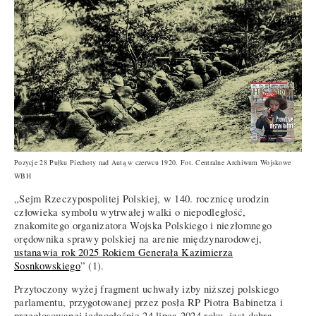
Pozycje 28 Pułku Piechoty nad Autą w czerwcu 1920. Fot. Centralne Archiwum Wojskowe
WBH
„Sejm Rzeczypospolitej Polskiej, w 140. rocznicę urodzin
człowieka symbolu wytrwałej walki o niepodległość,
znakomitego organizatora Wojska Polskiego i niezłomnego
orędownika sprawy polskiej na arenie międzynarodowej,
ustanawia rok 2025 Rokiem Generała Kazimierza
Sosnkowskiego
” (1).
Przytoczony wyżej fragment uchwały izby niższej polskiego
parlamentu, przygotowanej przez posła RP Piotra Babinetza i
przegłosowanej jednogłośnie 24 lipca 2024 roku, jest dobrą