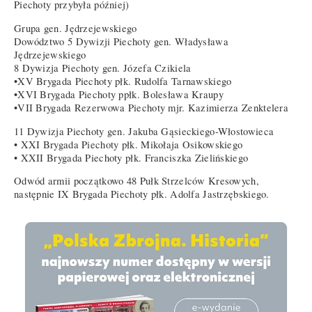
Piechoty przybyła później)
Grupa gen. Jędrzejewskiego
Dowództwo 5 Dywizji Piechoty gen. Władysława
Jędrzejewskiego
8 Dywizja Piechoty gen. Józefa Czikiela
•XV Brygada Piechoty płk. Rudolfa Tarnawskiego
•XVI Brygada Piechoty ppłk. Bolesława Kraupy
•VII Brygada Rezerwowa Piechoty mjr. Kazimierza Zenktelera
11 Dywizja Piechoty gen. Jakuba Gąsieckiego-Włostowieca
• XXI Brygada Piechoty płk. Mikołaja Osikowskiego
• XXII Brygada Piechoty płk. Franciszka Zielińskiego
Odwód armii początkowo 48 Pułk Strzelców Kresowych,
następnie IX Brygada Piechoty płk. Adolfa Jastrzębskiego.