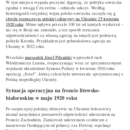
W tym miejscu wypada poczynić dygresję, że polityka sowiecka
zgodna z uwagą Cziczerina – odniosła sukces. Według
historiografii rosyjskiej wojna polsko-sowiecka zaczęła się
z
chwilą rozpoczęcia polskiej ofensywy na Ukrainie 25 kwietnia
1920 roku
. Mimo upływu przeszło 100 lat od tamtych wydarzeń –
nic się w Rosji nie zmieniło, a ten sposób zrzucania
odpowiedzialności za własną agresję na innych jest podstawą
polityki Kremla. Przykładem jest pełnoskalowa agresja na
Ukrainę w 2022 roku.
Wszelako
marszałek Józef Piłsudski
wyprzedził ruch
Włodzimierza Lenina, rozpoczynając wraz ze sprzymierzonymi
wojskami ukraińskimi Symena Petlury w kwietniu 1920 roku
operację „Józef”, której celem było utworzenie sprzymierzonej z
Polską niepodległej Ukrainy.
Sytuacja operacyjna na froncie litewsko-
białoruskim w maju 1920 roku
Po rozpoczętej polskiej ofensywie na Ukrainie bolszewicy
niemal natychmiast postanowili odpowiedzieć uderzeniem na
Froncie Zachodnim. Zamierzali uderzeniem czołowym z
manewrem flankującym od północy zza Dźwiny zepchnąć