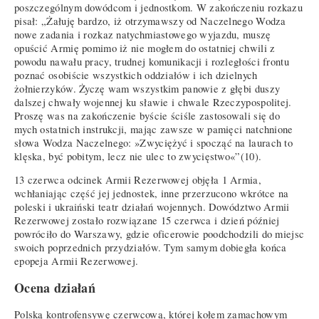
poszczególnym dowódcom i jednostkom. W zakończeniu rozkazu
pisał: „Żałuję bardzo, iż otrzymawszy od Naczelnego Wodza
nowe zadania i rozkaz natychmiastowego wyjazdu, muszę
opuścić Armię pomimo iż nie mogłem do ostatniej chwili z
powodu nawału pracy, trudnej komunikacji i rozległości frontu
poznać osobiście wszystkich oddziałów i ich dzielnych
żołnierzyków. Życzę wam wszystkim panowie z głębi duszy
dalszej chwały wojennej ku sławie i chwale Rzeczypospolitej.
Proszę was na zakończenie byście ściśle zastosowali się do
mych ostatnich instrukcji, mając zawsze w pamięci natchnione
słowa Wodza Naczelnego: »Zwyciężyć i spocząć na laurach to
klęska, być pobitym, lecz nie ulec to zwycięstwo«”(10).
13 czerwca odcinek Armii Rezerwowej objęła 1 Armia,
wchłaniając część jej jednostek, inne przerzucono wkrótce na
poleski i ukraiński teatr działań wojennych. Dowództwo Armii
Rezerwowej zostało rozwiązane 15 czerwca i dzień później
powróciło do Warszawy, gdzie oficerowie poodchodzili do miejsc
swoich poprzednich przydziałów. Tym samym dobiegła końca
epopeja Armii Rezerwowej.
Ocena działań
Polską kontrofensywę czerwcową, której kołem zamachowym