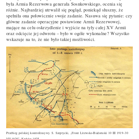
była Armia Rezerwowa generała Sosnkowskiego, ocenia się
różnie. Najbardziej utrwalił się pogląd, poniekąd słuszny, że
spełniła ona połowicznie swoje zadanie. Nasuwa się pytanie: czy
główne zadanie operacyjne postawione Armii Rezerwowej,
mające na celu oskrzydlenie i wyjście na tyły całej XV Armii
oraz odcięcie jej odwrotu – było w ogóle wykonalne? Wszystko
wskazuje na to, że nie było takiej możliwości.
Przebieg polskiej kontrofensywy. S. Szeptycki, „Front Litewsko-Białoruski 10 III 1919–30
VII 1920”, Kraków 1925.