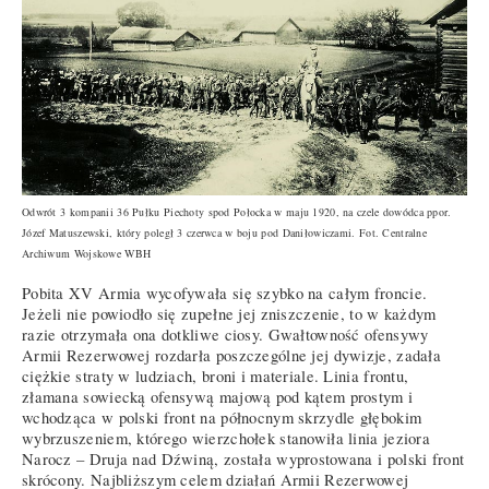
Odwrót 3 kompanii 36 Pułku Piechoty spod Połocka w maju 1920, na czele dowódca ppor.
Józef Matuszewski, który poległ 3 czerwca w boju pod Daniłowiczami. Fot. Centralne
Archiwum Wojskowe WBH
Pobita XV Armia wycofywała się szybko na całym froncie.
Jeżeli nie powiodło się zupełne jej zniszczenie, to w każdym
razie otrzymała ona dotkliwe ciosy. Gwałtowność ofensywy
Armii Rezerwowej rozdarła poszczególne jej dywizje, zadała
ciężkie straty w ludziach, broni i materiale. Linia frontu,
złamana sowiecką ofensywą majową pod kątem prostym i
wchodząca w polski front na północnym skrzydle głębokim
wybrzuszeniem, którego wierzchołek stanowiła linia jeziora
Narocz – Druja nad Dźwiną, została wyprostowana i polski front
skrócony. Najbliższym celem działań Armii Rezerwowej