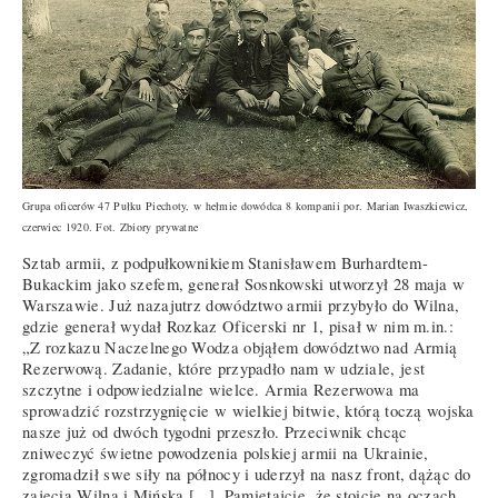
Grupa oficerów 47 Pułku Piechoty, w hełmie dowódca 8 kompanii por. Marian Iwaszkiewicz,
czerwiec 1920. Fot. Zbiory prywatne
Sztab armii, z podpułkownikiem Stanisławem Burhardtem-
Bukackim jako szefem, generał Sosnkowski utworzył 28 maja w
Warszawie. Już nazajutrz dowództwo armii przybyło do Wilna,
gdzie generał wydał Rozkaz Oficerski nr 1, pisał w nim m.in.:
„Z rozkazu Naczelnego Wodza objąłem dowództwo nad Armią
Rezerwową. Zadanie, które przypadło nam w udziale, jest
szczytne i odpowiedzialne wielce. Armia Rezerwowa ma
sprowadzić rozstrzygnięcie w wielkiej bitwie, którą toczą wojska
nasze już od dwóch tygodni przeszło. Przeciwnik chcąc
zniweczyć świetne powodzenia polskiej armii na Ukrainie,
zgromadził swe siły na północy i uderzył na nasz front, dążąc do
zajęcia Wilna i Mińska [...]. Pamiętajcie, że stoicie na oczach