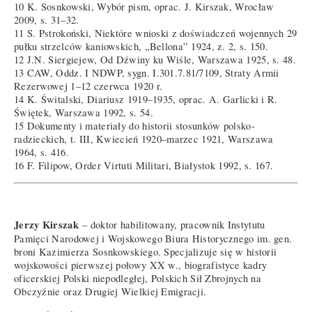
10 K. Sosnkowski, Wybór pism, oprac. J. Kirszak, Wrocław
2009, s. 31–32.
11 S. Pstrokoński, Niektóre wnioski z doświadczeń wojennych 29
pułku strzelców kaniowskich, „Bellona” 1924, z. 2, s. 150.
12 J.N. Siergiejew, Od Dźwiny ku Wiśle, Warszawa 1925, s. 48.
13 CAW, Oddz. I NDWP, sygn. I.301.7.81/7109, Straty Armii
Rezerwowej 1–12 czerwca 1920 r.
14 K. Świtalski, Diariusz 1919–1935, oprac. A. Garlicki i R.
Świętek, Warszawa 1992, s. 54.
15 Dokumenty i materiały do historii stosunków polsko-
radzieckich, t. III, Kwiecień 1920–marzec 1921, Warszawa
1964, s. 416.
16 F. Filipow, Order Virtuti Militari, Białystok 1992, s. 167.
Jerzy Kirszak
– doktor habilitowany, pracownik Instytutu
Pamięci Narodowej i Wojskowego Biura Historycznego im. gen.
broni Kazimierza Sosnkowskiego. Specjalizuje się w historii
wojskowości pierwszej połowy XX w., biografistyce kadry
oficerskiej Polski niepodległej, Polskich Sił Zbrojnych na
Obczyźnie oraz Drugiej Wielkiej Emigracji.