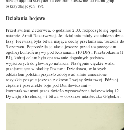
nawiązując od skrzydeł ku centrum stosownie do ruchu grup
oskrzydlających” (9).
Działania bojowe
Przed świtem 2 czerwca, o godzinie 2.00, rozpoczęło się ogólne
natarcie Armii Rezerwowej. Jej działania miały zasadniczo dwie
fazy. Pierwszą była bitwa mająca cechy przełamania, toczona do
5 czerwca. Poprzedziła ją akcja jeszcze przed rozpoczęciem
ogólnej kontrofensywy pod Kozianami (10 DP) i Przebrodziem (I
BJ), której celem było opanowanie dogodnych podstaw
wyjściowych do głównego natarcia. Następnie ciężkie walki
przełamujące w okolicy Postaw i Dzietkowa, w których
oddziałom polskim przyszło zdobywać silnie umocnione
rosyjskie pozycje jeszcze z okresu I wojny światowej. Później
ciężkie i przewlekłe boje pod Duniłowiczami –
kontratakowanymi przez świeżo wprowadzoną bolszewicką 12
Dywizję Strzelecką – i bitwa w obszarze miasteczka Głębokie.