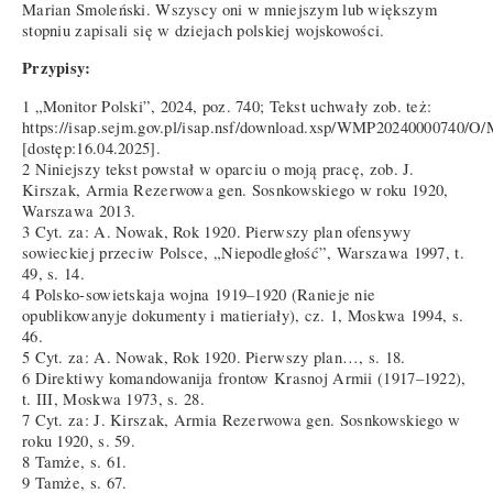
Marian Smoleński. Wszyscy oni w mniejszym lub większym
stopniu zapisali się w dziejach polskiej wojskowości.
Przypisy:
1 „Monitor Polski”, 2024, poz. 740; Tekst uchwały zob. też:
https://isap.sejm.gov.pl/isap.nsf/download.xsp/WMP20240000740/O
[dostęp:16.04.2025].
2 Niniejszy tekst powstał w oparciu o moją pracę, zob. J.
Kirszak, Armia Rezerwowa gen. Sosnkowskiego w roku 1920,
Warszawa 2013.
3 Cyt. za: A. Nowak, Rok 1920. Pierwszy plan ofensywy
sowieckiej przeciw Polsce, „Niepodległość”, Warszawa 1997, t.
49, s. 14.
4 Polsko-sowietskaja wojna 1919–1920 (Ranieje nie
opublikowanyje dokumenty i matieriały), cz. 1, Moskwa 1994, s.
46.
5 Cyt. za: A. Nowak, Rok 1920. Pierwszy plan…, s. 18.
6 Direktiwy komandowanija frontow Krasnoj Armii (1917–1922),
t. III, Moskwa 1973, s. 28.
7 Cyt. za: J. Kirszak, Armia Rezerwowa gen. Sosnkowskiego w
roku 1920, s. 59.
8 Tamże, s. 61.
9 Tamże, s. 67.