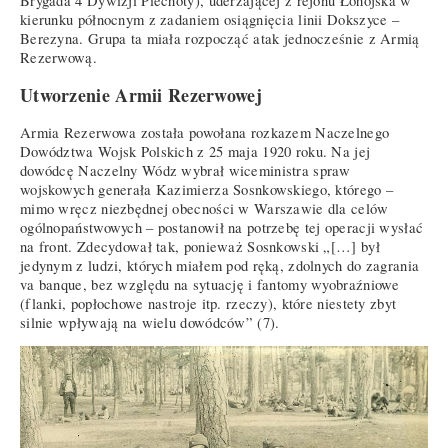
Brygada 4 Dywizji Piechoty), uderzającej z rejonu Łohojska w
kierunku północnym z zadaniem osiągnięcia linii Dokszyce –
Berezyna. Grupa ta miała rozpocząć atak jednocześnie z Armią
Rezerwową.
Utworzenie Armii Rezerwowej
Armia Rezerwowa została powołana rozkazem Naczelnego
Dowództwa Wojsk Polskich z 25 maja 1920 roku. Na jej
dowódcę Naczelny Wódz wybrał wiceministra spraw
wojskowych generała Kazimierza Sosnkowskiego, którego –
mimo wręcz niezbędnej obecności w Warszawie dla celów
ogólnopaństwowych – postanowił na potrzebę tej operacji wysłać
na front. Zdecydował tak, ponieważ Sosnkowski „[…] był
jedynym z ludzi, których miałem pod ręką, zdolnych do zagrania
va banque, bez względu na sytuację i fantomy wyobraźniowe
(flanki, popłochowe nastroje itp. rzeczy), które niestety zbyt
silnie wpływają na wielu dowódców” (7).