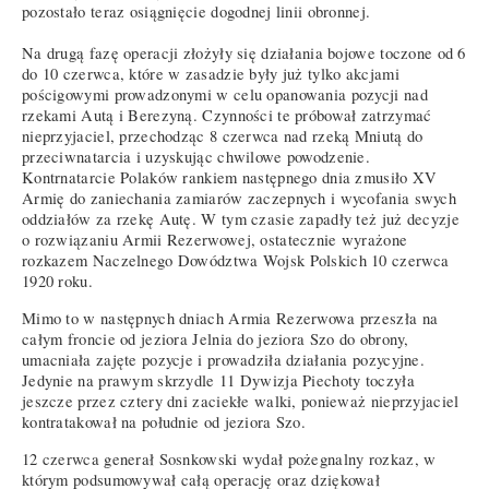
pozostało teraz osiągnięcie dogodnej linii obronnej.
Na drugą fazę operacji złożyły się działania bojowe toczone od 6
do 10 czerwca, które w zasadzie były już tylko akcjami
pościgowymi prowadzonymi w celu opanowania pozycji nad
rzekami Autą i Berezyną. Czynności te próbował zatrzymać
nieprzyjaciel, przechodząc 8 czerwca nad rzeką Mniutą do
przeciwnatarcia i uzyskując chwilowe powodzenie.
Kontrnatarcie Polaków rankiem następnego dnia zmusiło XV
Armię do zaniechania zamiarów zaczepnych i wycofania swych
oddziałów za rzekę Autę. W tym czasie zapadły też już decyzje
o rozwiązaniu Armii Rezerwowej, ostatecznie wyrażone
rozkazem Naczelnego Dowództwa Wojsk Polskich 10 czerwca
1920 roku.
Mimo to w następnych dniach Armia Rezerwowa przeszła na
całym froncie od jeziora Jelnia do jeziora Szo do obrony,
umacniała zajęte pozycje i prowadziła działania pozycyjne.
Jedynie na prawym skrzydle 11 Dywizja Piechoty toczyła
jeszcze przez cztery dni zaciekłe walki, ponieważ nieprzyjaciel
kontratakował na południe od jeziora Szo.
12 czerwca generał Sosnkowski wydał pożegnalny rozkaz, w
którym podsumowywał całą operację oraz dziękował