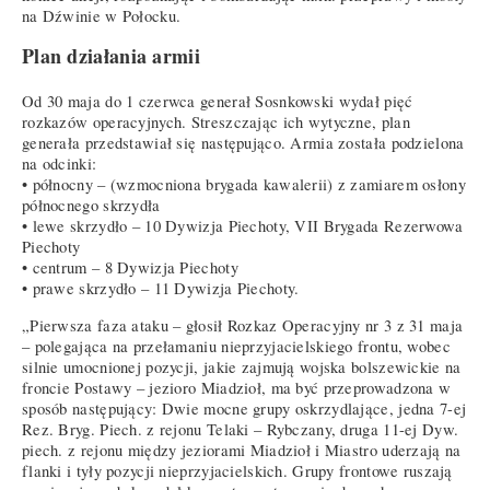
na Dźwinie w Połocku.
Plan działania armii
Od 30 maja do 1 czerwca generał Sosnkowski wydał pięć
rozkazów operacyjnych. Streszczając ich wytyczne, plan
generała przedstawiał się następująco. Armia została podzielona
na odcinki:
• północny – (wzmocniona brygada kawalerii) z zamiarem osłony
północnego skrzydła
• lewe skrzydło – 10 Dywizja Piechoty, VII Brygada Rezerwowa
Piechoty
• centrum – 8 Dywizja Piechoty
• prawe skrzydło – 11 Dywizja Piechoty.
„Pierwsza faza ataku – głosił Rozkaz Operacyjny nr 3 z 31 maja
– polegająca na przełamaniu nieprzyjacielskiego frontu, wobec
silnie umocnionej pozycji, jakie zajmują wojska bolszewickie na
froncie Postawy – jezioro Miadzioł, ma być przeprowadzona w
sposób następujący: Dwie mocne grupy oskrzydlające, jedna 7-ej
Rez. Bryg. Piech. z rejonu Telaki – Rybczany, druga 11-ej Dyw.
piech. z rejonu między jeziorami Miadzioł i Miastro uderzają na
flanki i tyły pozycji nieprzyjacielskich. Grupy frontowe ruszają