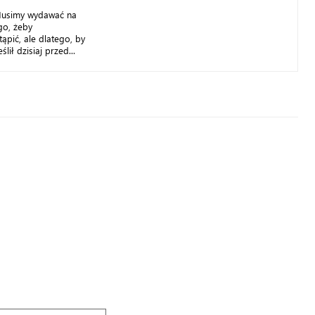
Musimy wydawać na
go, żeby
pić, ale dlatego, by
lił dzisiaj przed...