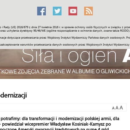
o i Rady (UE) 2016/679 z dnia 27 kwietnia 2016 r. w sprawie ochrony osób fizycznych w związku z 
Świat
Społeczność
Sport
Historia
Galerie
Wideo
ENGLI
oraz uchylenia dyrektywy 95/46/WE (ogólne rozporządzenie o ochronie danych, zwane także RODO).
acje dotyczące przetwarzania przez Wojskowy Instytut Wydawniczy Państwa danych osobowych. Pro
zaakceptowanie warunków przetwarzania danych osobowych przez Wojskowych Instytut Wydawniczy
dernizacji
A
A
A
otrafimy: dla transformacji i modernizacji polskiej armii, dla
 – powiedział wicepremier Władysław Kosiniak-Kamysz po
dnoczone Ameryki gwarancji kredytowych na sumę 4 mld