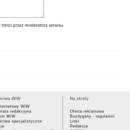
treści przez moderatora serwisu.
ictwa WIW
Na skróty
nternetowy WIW
rata redakcyjna
Oferta reklamowa
ism WIW
Buzdygany - regulamin
ctwa specjalistyczne
Linki
cje
Redakcja