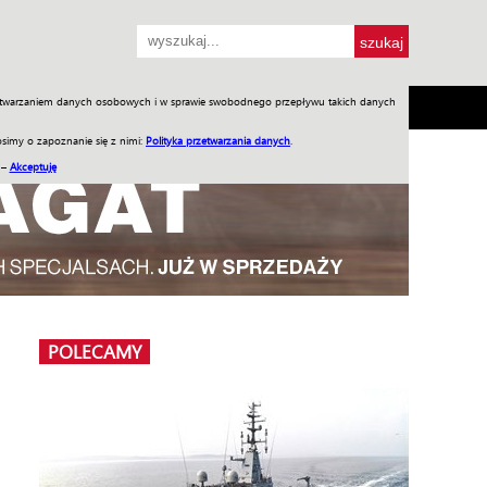
przetwarzaniem danych osobowych i w sprawie swobodnego przepływu takich danych
SH
SKLEP
Jednodniówki
Praca w WIW
simy o zapoznanie się z nimi:
Polityka przetwarzania danych
.
 –
Akceptuję
POLECAMY