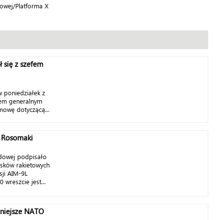
owej/Platforma X
 się z szefem
 poniedziałek z
zem generalnym
mowę dotyczącą...
e Rosomaki
dowej podpisało
sków rakietowych
sji AIM-9L
 wreszcie jest...
lniejsze NATO