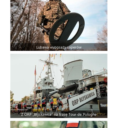
Lubawa wyposaży saperów
Z ORP „Błyskawica” na trasę Tour de Pologne