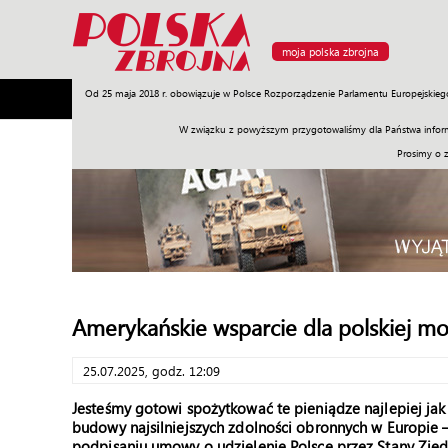
moja polska zbrojna
Od 25 maja 2018 r. obowiązuje w Polsce Rozporządzenie Parlamentu Europejskieg
Armia
Poligon
Sprzęt
Misje
Polityka
Prawo
W związku z powyższym przygotowaliśmy dla Państwa inform
Prosimy o 
Amerykańskie wsparcie dla polskiej mo
25.07.2025, godz. 12:09
Jesteśmy gotowi spożytkować te pieniądze najlepiej jak p
budowy najsilniejszych zdolności obronnych w Europie
podpisaniu umowy o udzielenie Polsce przez Stany Zje