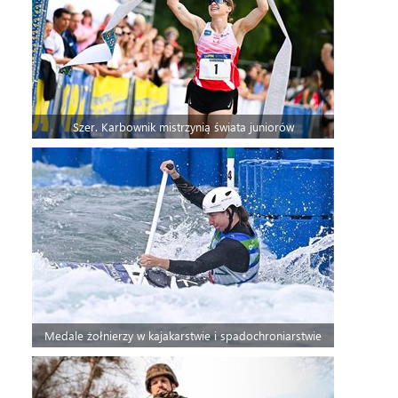
Szer. Karbownik mistrzynią świata juniorów
Medale żołnierzy w kajakarstwie i spadochroniarstwie