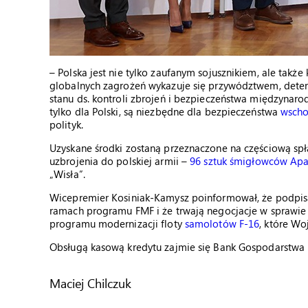
– Polska jest nie tylko zaufanym sojusznikiem, ale takż
globalnych zagrożeń wykazuje się przywództwem, determi
stanu ds. kontroli zbrojeń i bezpieczeństwa międzynar
tylko dla Polski, są niezbędne dla bezpieczeństwa
wscho
polityk.
Uzyskane środki zostaną przeznaczone na częściową sp
uzbrojenia do polskiej armii –
96 sztuk śmigłowców Ap
„Wisła”.
Wicepremier Kosiniak-Kamysz poinformował, że podpis
ramach programu FMF i że trwają negocjacje w sprawie 
programu modernizacji floty
samolotów F-16
, które Wo
Obsługą kasową kredytu zajmie się Bank Gospodarstwa
Maciej Chilczuk