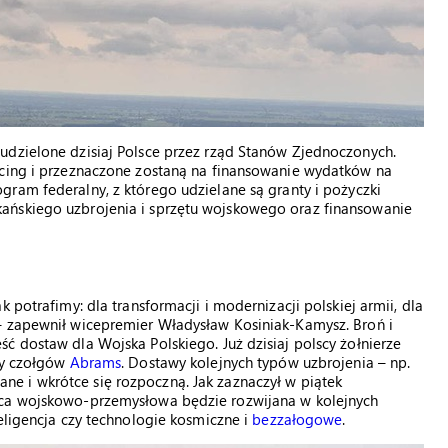
udzielone dzisiaj Polsce przez rząd Stanów Zjednoczonych.
ncing i przeznaczone zostaną na finansowanie wydatków na
ogram federalny, z którego udzielane są granty i pożyczki
ańskiego uzbrojenia i sprzętu wojskowego oraz finansowanie
 potrafimy: dla transformacji i modernizacji polskiej armii, dla
– zapewnił wicepremier Władysław Kosiniak-Kamysz. Broń i
ć dostaw dla Wojska Polskiego. Już dzisiaj polscy żołnierze
y czołgów
Abrams
. Dostawy kolejnych typów uzbrojenia – np.
ne i wkrótce się rozpoczną. Jak zaznaczył w piątek
aca wojskowo-przemysłowa będzie rozwijana w kolejnych
eligencja czy technologie kosmiczne i
bezzałogowe
.