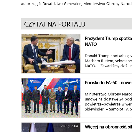
autor zdjęć: Dowództwo Generalne, Ministerstwo Obrony Narod
CZYTAJ NA PORTALU
Prezydent Trump spotkał
NATO
Donald Trump spotkał się w
Markiem Ruttem, sekretar
NATO. – Zawarliśmy dziś u
Pociski do FA-50 i now
Ministerstwo Obrony Naro
umowę na dostawę 24 poci
powietrze–powietrze w wer
Sidewinder. – Samolot FA-50
Więcej na obronność, si