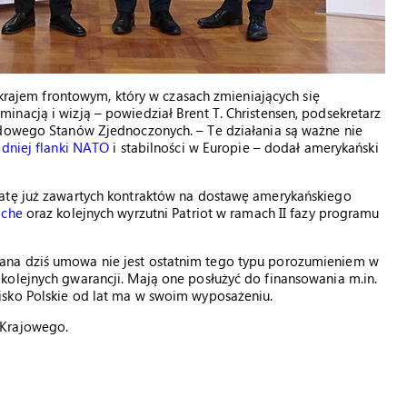
e krajem frontowym, który w czasach zmieniających się
nacją i wizją – powiedział Brent T. Christensen, podsekretarz
odowego Stanów Zjednoczonych. – Te działania są ważne nie
dniej flanki NATO
i stabilności w Europie – dodał amerykański
łatę już zawartych kontraktów na dostawę amerykańskiego
ache
oraz kolejnych wyrzutni Patriot w ramach II fazy programu
ana dziś umowa nie jest ostatnim tego typu porozumieniem w
kolejnych gwarancji. Mają one posłużyć do finansowania m.in.
jsko Polskie od lat ma w swoim wyposażeniu.
 Krajowego.