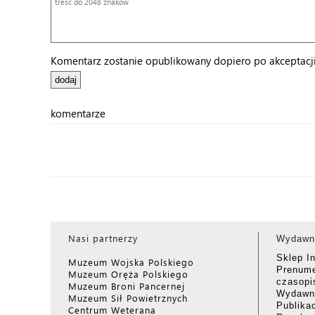
Komentarz zostanie opublikowany dopiero po akceptacji 
komentarze
Nasi partnerzy
Wydawn
Sklep I
Muzeum Wojska Polskiego
Prenume
Muzeum Oręża Polskiego
czasop
Muzeum Broni Pancernej
Wydawni
Muzeum Sił Powietrznych
Publika
Centrum Weterana