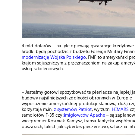
4 mld dolarów – na tyle opiewają gwarancje kredytowe 
Środki będą pochodzić z budżetu Foreign Military Fina
modernizację Wojska Polskiego
. FMF to amerykański pr
krajom sojuszniczym z przeznaczeniem na zakup ameryk
usług szkoleniowych.
– Jesteśmy gotowi spożytkować te pieniądze najlepiej jak
budowy najsilniejszych zdolności obronnych w Europie 
wyposażenie amerykańskiej produkcji stanowią dużą częś
korzystają m.in.
z systemów Patriot
, wyrzutni
HIMARS
cz
samolotów F-35 czy
śmigłowców Apache
– są zaplanowa
wicepremier Kosiniak-Kamysz, transatlantycka współpr
obszarach, takich jak cyberbezpieczeństwo, sztuczna int