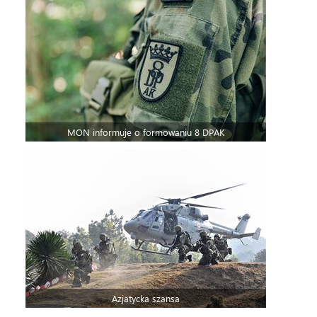
MON informuje o formowaniu 8 DPAK
Azjatycka szansa