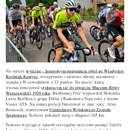
Na starcie
wyścigu – honorowym patronatem objął go Władysław
Kosiniak-Kamysz
, wicepremier i minister obrony narodowej –
stanęło 159 zawodników z 22 państw. Na mecie, którą
wyznaczono przed s
zykującym się do otwarcia Muzeum Bitwy
Warszawskiej 1920 roku
, Bartłomiej Proć wyprzedził Holendra
Larsa Rouffera z grupy Diftar i Radosława Frątczaka z teamu
Voster ATS. Na ósmej pozycji finiszował st. mar. spec. Alan
Banaszek, reprezentant
Centralnego Wojskowego Zespołu
Sportowego
. Kolarze pokonali trasę o długości 165 km.
Podczas wyścigu w sposób szczególny uczczono pamięć Józefa