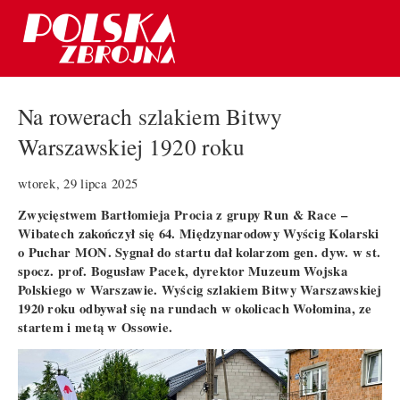
Na rowerach szlakiem Bitwy
Warszawskiej 1920 roku
wtorek, 29 lipca 2025
Zwycięstwem Bartłomieja Procia z grupy Run & Race –
Wibatech zakończył się 64. Międzynarodowy Wyścig Kolarski
o Puchar MON. Sygnał do startu dał kolarzom gen. dyw. w st.
spocz. prof. Bogusław Pacek, dyrektor Muzeum Wojska
Polskiego w Warszawie. Wyścig szlakiem Bitwy Warszawskiej
1920 roku odbywał się na rundach w okolicach Wołomina, ze
startem i metą w Ossowie.