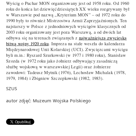
Wyścig o Puchar MON organizowany jest od 1958 roku. Od 1960
roku do końca lat dziewięćdziesiątych XX wieku rozgrywany był
w Warszawie pod nazwą „Kryterium MON” – od 1972 roku do
1990 były to również Mistrzostwa Armii Zaprzyjaźnionych. Ten
najstarszy w Polsce z jednodniowych wyścigów klasycznych od
2003 roku organizowany jest poza Warszawą, a od dwóch lat
odbywa się na terenach związanych z
najważniejszą zwycięską
bitwą wojny 1920 roku
. Impreza na stałe weszła do kalendarza
Międzynarodowej Unii Kolarskiej (UCI). Zwycięzcami wyścigu
byli m.in.: Ryszard Szurkowski (w 1977 i 1980 roku), Stanisław
Szozda (w 1972 roku jako żołnierz odbywający zasadniczą
służbę wojskową w warszawskiej Legii) oraz żołnierze
zawodowi: Tadeusz Mytnik (1976), Lechosław Michalak (1978,
1979, 1984) i Zbigniew Szczepkowski (1982, 1983).
SZUS
autor zdjęć: Muzeum Wojska Polskiego