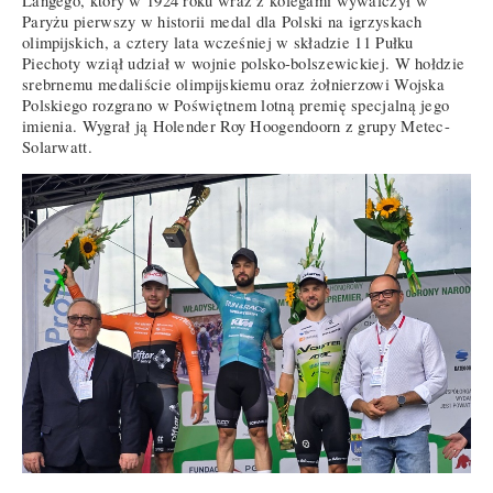
Langego, który w 1924 roku wraz z kolegami wywalczył w
Paryżu pierwszy w historii medal dla Polski na igrzyskach
olimpijskich, a cztery lata wcześniej w składzie 11 Pułku
Piechoty wziął udział w wojnie polsko-bolszewickiej. W hołdzie
srebrnemu medaliście olimpijskiemu oraz żołnierzowi Wojska
Polskiego rozgrano w Poświętnem lotną premię specjalną jego
imienia. Wygrał ją Holender Roy Hoogendoorn z grupy Metec-
Solarwatt.