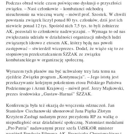
Podczas obrad wiele czasu poświęcono dyskusji o przyszłości
związku. – Nasi członkowie – kombatanci odchodzą
nieuchronnie na wieczną wartę – mówił prof. Szostek. W chwili
powstania związek liczył ponad 80 tys. członków, dziś jest ich
niewiele ponad 12 tys. Spośród nich 7,5 tys. to byli żołnierze
AK, pozostali to członkowie nadzwyczajni. – Wymaga to od nas
zwiększania udziału w działalności organizacji młodych ludzi
związanych ideowo z etosem AK, którzy będą nas powoli
zastępować – stwierdził wiceprezes. Dodał, że wiąże się to ze
stopniowym przekształcaniem ŚZŻAK ze związku
kombatanckiego w organizację społeczną.
Wyrazem tych planów ma być uchwalony trzy lata temu na
zjeździe Związku program „Kontynuacja”. – Jego istotą jest
przekazywanie kolejnym pokoleniom etosu Polskiego Państwa
Podziemnego i Armii Krajowej – mówił prof. Jerzy Majkowski,
prezes środowiska „Gustaw-Harnaś” ŚZŻAK.
Konferencja była też okazją do wręczenia odznaczeń. Jan
Stanisław Ciechanowski uhonorował Jana Piątka Złotym
Krzyżem Zasługi nadanym przez prezydenta RP za walkę o
niepodległość oraz działalność społeczną. Natomiast medalami
„Pro Patria” nadawanymi przez szefa UdSKiOR minister
wyróżnił Fundację Filmową AK, Franciszka Chrostowskiego i