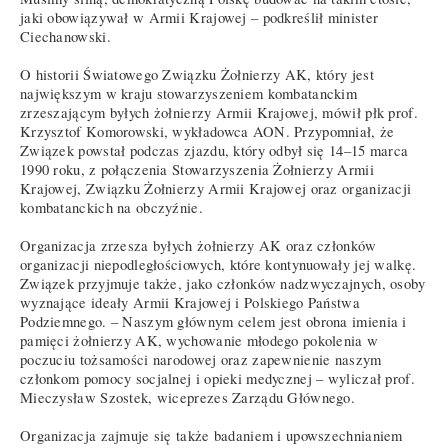
jaki obowiązywał w Armii Krajowej – podkreślił minister
Ciechanowski.
O historii Światowego Związku Żołnierzy AK, który jest
największym w kraju stowarzyszeniem kombatanckim
zrzeszającym byłych żołnierzy Armii Krajowej, mówił płk prof.
Krzysztof Komorowski, wykładowca AON. Przypomniał, że
Związek powstał podczas zjazdu, który odbył się 14–15 marca
1990 roku, z połączenia Stowarzyszenia Żołnierzy Armii
Krajowej, Związku Żołnierzy Armii Krajowej oraz organizacji
kombatanckich na obczyźnie.
Organizacja zrzesza byłych żołnierzy AK oraz członków
organizacji niepodległościowych, które kontynuowały jej walkę.
Związek przyjmuje także, jako członków nadzwyczajnych, osoby
wyznające ideały Armii Krajowej i Polskiego Państwa
Podziemnego. – Naszym głównym celem jest obrona imienia i
pamięci żołnierzy AK, wychowanie młodego pokolenia w
poczuciu tożsamości narodowej oraz zapewnienie naszym
członkom pomocy socjalnej i opieki medycznej – wyliczał prof.
Mieczysław Szostek, wiceprezes Zarządu Głównego.
Organizacja zajmuje się także badaniem i upowszechnianiem