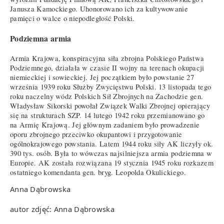
Janusza Kamockiego. Uhonorowano ich za kultywowanie
pamięci o walce o niepodległość Polski.
Podziemna armia
Armia Krajowa, konspiracyjna siła zbrojna Polskiego Państwa
Podziemnego, działała w czasie II wojny na terenach okupacji
niemieckiej i sowieckiej. Jej początkiem było powstanie 27
września 1939 roku Służby Zwycięstwu Polski. 13 listopada tego
roku naczelny wódz Polskich Sił Zbrojnych na Zachodzie gen.
Władysław Sikorski powołał Związek Walki Zbrojnej opierający
się na strukturach SZP. 14 lutego 1942 roku przemianowano go
na Armię Krajową. Jej głównym zadaniem było prowadzenie
oporu zbrojnego przeciwko okupantowi i przygotowanie
ogólnokrajowego powstania. Latem 1944 roku siły AK liczyły ok.
390 tys. osób. Była to wówczas najsilniejsza armia podziemna w
Europie. AK została rozwiązana 19 stycznia 1945 roku rozkazem
ostatniego komendanta gen. bryg. Leopolda Okulickiego.
Anna Dąbrowska
autor zdjęć: Anna Dąbrowska