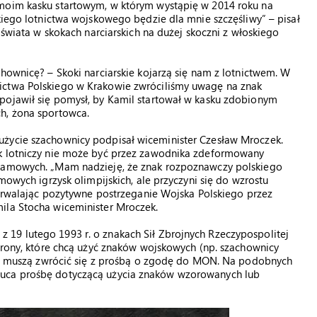
 moim kasku startowym, w którym wystąpię w 2014 roku na
kiego lotnictwa wojskowego będzie dla mnie szczęśliwy” – pisał
 świata w skokach narciarskich na dużej skoczni z włoskiego
chownicę? – Skoki narciarskie kojarzą się nam z lotnictwem. W
ictwa Polskiego w Krakowie zwróciliśmy uwagę na znak
pojawił się pomysł, by Kamil startował w kasku zdobionym
h, żona sportowca.
użycie szachownicy podpisał wiceminister Czesław Mroczek.
ak lotniczy nie może być przez zawodnika zdeformowany
klamowych. „Mam nadzieję, że znak rozpoznawczy polskiego
mowych igrzysk olimpijskich, ale przyczyni się do wzrostu
 utrwalając pozytywne postrzeganie Wojska Polskiego przez
ila Stocha wiceminister Mroczek.
19 lutego 1993 r. o znakach Sił Zbrojnych Rzeczypospolitej
obrony, które chcą użyć znaków wojskowych (np. szachownicy
ych) muszą zwrócić się z prośbą o zgodę do MON. Na podobnych
zuca prośbę dotyczącą użycia znaków wzorowanych lub