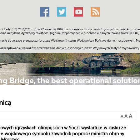
o i Rady (UE) 2016/679 z dnia 27 kwietnia 2016 r. w sprawie ochrony osób fizycznych w związku z 
Świat
Społeczność
Sport
Historia
Galerie
Wideo
ENGLI
oraz uchylenia dyrektywy 95/46/WE (ogólne rozporządzenie o ochronie danych, zwane także RODO).
acje dotyczące przetwarzania przez Wojskowy Instytut Wydawniczy Państwa danych osobowych. Pro
zaakceptowanie warunków przetwarzania danych osobowych przez Wojskowych Instytut Wydawniczy
nicą
A
A
A
imowych igrzyskach olimpijskich w Soczi wystartuje w kasku ze
nie wojskowego symbolu zawodnik poprosił ministra obrony
 Mroczek.