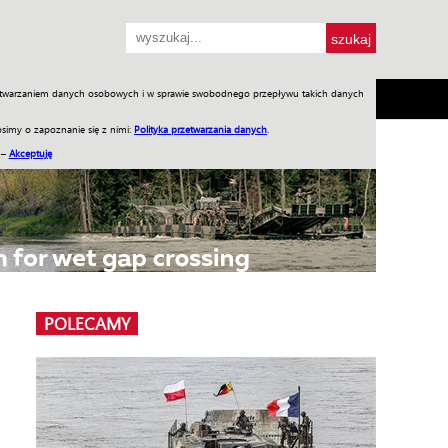
przetwarzaniem danych osobowych i w sprawie swobodnego przepływu takich danych
SH
SKLEP
Jednodniówki
Praca w WIW
simy o zapoznanie się z nimi:
Polityka przetwarzania danych
.
 –
Akceptuję
POLECAMY