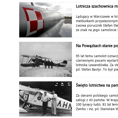
Lotnicza szachownica ma
Lądujący w Warszawie w lis
meldunkami przywiezionym
Lwowa porucznik Stefan Ste
że znak na jego samolocie st
Na Powązkach stanie po
95 lat temu samolot oznacz
czerwonymi pasami wystart
lotniska Lewandówka. Za ste
pil. Stefan Bastyr. To był pi
Święto lotnictwa na pam
Za sterami polskiego samo
załogi z 43 państw. W kraj
100 tysięcy ludzi. 81 lat tem
Żwirko i inż. pil. Stanisław 