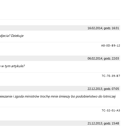
16.02.2014, godz. 16:31
djecia? Dziekuje
A8-0D-B9-12
06.02.2014, godz. 22:03
a w tym artykule?
7C-7E-39-B7
22.12.2013, godz. 07:05
amieszanie i zgoda ministrów trochę mnie śmieszy bo podobieństwo do lotniczej
7C-32-01-A3
21.12.2013, godz. 15:48