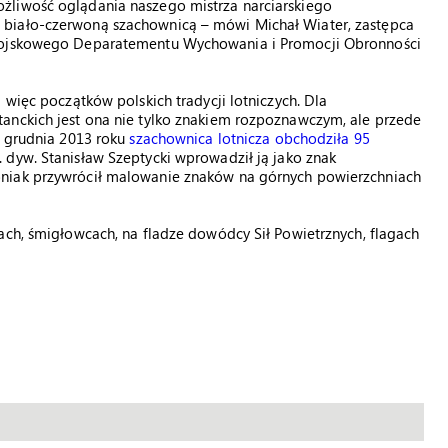
żliwość oglądania naszego mistrza narciarskiego
 biało-czerwoną szachownicą – mówi Michał Wiater, zastępca
 Wojskowego Deparatementu Wychowania i Promocji Obronności
 więc początków polskich tradycji lotniczych. Dla
anckich jest ona nie tylko znakiem rozpoznawczym, ale przede
1 grudnia 2013 roku
szachownica lotnicza obchodziła 95
 dyw. Stanisław Szeptycki wprowadził ją jako znak
oniak przywrócił malowanie znaków na górnych powierzchniach
ach, śmigłowcach, na fladze dowódcy Sił Powietrznych, flagach