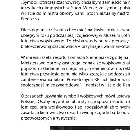
„Symbol lotniczej szachownicy chciałbym zamieścić na
igrzyskach olimpijskich w Soczi. Wierzę, że symbol pols
w liście do ministra obrony Kamil Stoch, aktualny mistrz
Predazzo.
Dlaczego mistrz świata chce mieć na kasku lotniczą sza
ubiegłym roku podczas sesji zdjęciowej w Muzeum Lotn
lotnictwa wojskowego. To chyba wtedy po raz pierwszy 
biało-czerwoną szachownicą – przyznaje Ewa Bilan-Stoc
W imieniu szefa resortu Tomasza Siemoniaka zgodę na 
Ministerstwo obrony zastrzega jednak, że wojskowy zn
poprzez nakładanie na niego innych elementów, np. re
lotnictwa przyniesie panu nie tylko szczęście podczas zi
zainteresowania Siłami Powietrznymi RP i ich historią,
społeczność międzynarodową” – napisał w liście do Kam
O zasadach używania symboli wojskowych mówi ustawa z 
Polskiej. Osoby prywatne lub instytucje spoza resortu 
lotniczej, orła wojskowego, flagi rodzajów sił zbrojn
zasadach kierownictwo resortu wydaje zgodę bądź odr
przetworzonych artystycznie.