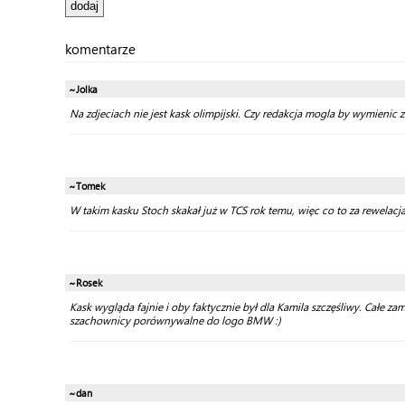
komentarze
~Jolka
Na zdjeciach nie jest kask olimpijski. Czy redakcja mogla by wymienic z
~Tomek
W takim kasku Stoch skakał już w TCS rok temu, więc co to za rewelacj
~Rosek
Kask wygląda fajnie i oby faktycznie był dla Kamila szczęśliwy. Całe z
szachownicy porównywalne do logo BMW :)
~dan