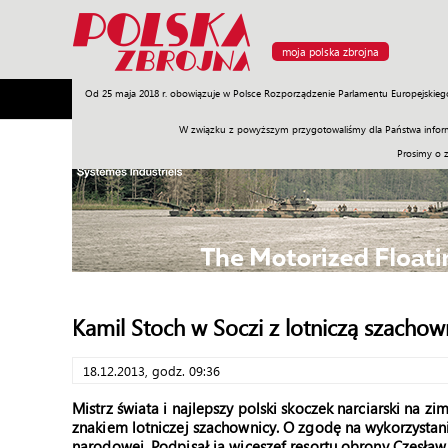
moja polska zbrojna
Od 25 maja 2018 r. obowiązuje w Polsce Rozporządzenie Parlamentu Europejskieg
Armia
Poligon
Sprzęt
Misje
Polityka
Prawo
W związku z powyższym przygotowaliśmy dla Państwa inform
Prosimy o 
Kamil Stoch w Soczi z lotniczą szachow
18.12.2013, godz. 09:36
Mistrz świata i najlepszy polski skoczek narciarski na z
znakiem lotniczej szachownicy. O zgodę na wykorzysta
narodowej. Podpisał ją wiceszef resortu obrony Czesław