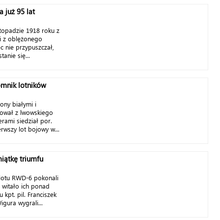
 już 95 lat
topadzie 1918 roku z
i z oblężonego
c nie przypuszczał,
anie się...
mnik lotników
ony białymi i
ował z lwowskiego
rami siedział por.
erwszy lot bojowy w...
iątkę triumfu
lotu RWD-6 pokonali
u witało ich ponad
u kpt. pil. Franciszek
Wigura wygrali...