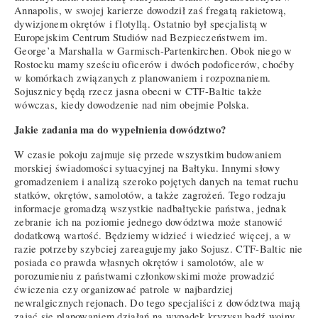
Annapolis, w swojej karierze dowodził zaś fregatą rakietową,
dywizjonem okrętów i flotyllą. Ostatnio był specjalistą w
Europejskim Centrum Studiów nad Bezpieczeństwem im.
George’a Marshalla w Garmisch-Partenkirchen. Obok niego w
Rostocku mamy sześciu oficerów i dwóch podoficerów, choćby
w komórkach związanych z planowaniem i rozpoznaniem.
Sojusznicy będą rzecz jasna obecni w CTF-Baltic także
wówczas, kiedy dowodzenie nad nim obejmie Polska.
Jakie zadania ma do wypełnienia dowództwo?
W czasie pokoju zajmuje się przede wszystkim budowaniem
morskiej świadomości sytuacyjnej na Bałtyku. Innymi słowy
gromadzeniem i analizą szeroko pojętych danych na temat ruchu
statków, okrętów, samolotów, a także zagrożeń. Tego rodzaju
informacje gromadzą wszystkie nadbałtyckie państwa, jednak
zebranie ich na poziomie jednego dowództwa może stanowić
dodatkową wartość. Będziemy widzieć i wiedzieć więcej, a w
razie potrzeby szybciej zareagujemy jako Sojusz. CTF-Baltic nie
posiada co prawda własnych okrętów i samolotów, ale w
porozumieniu z państwami członkowskimi może prowadzić
ćwiczenia czy organizować patrole w najbardziej
newralgicznych rejonach. Do tego specjaliści z dowództwa mają
zająć się planowaniem działań na wypadek kryzysu bądź wojny.