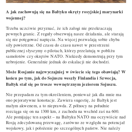
A jak zachowują się na Bałtyku okręty rosyjskiej marynarki
wojennej?
Trzeba uczciwie przyznać, że ich załogi nie przekraczają
pewnych granic. Z reguły obserwują nasze działania, ale starają
się nie potęgować napięcia. Na więcej pozwalają sobie chyba
siły powietrzne. Od czasu do czasu nawet w przestrzeni
publicznej słyszymy o pilotach, którzy przelatują w pobliżu
samolotów czy okrętów NATO. Niekiedy demonstrują przy tym
uzbrojenie. Generalnie jednak do eskalacji nie dochodzi.
Może Rosjanie najzwyczajniej w świecie się tego obawiają? W
końcu po tym, jak do Sojuszu weszły Finlandia i Szwecja,
Bałtyk stał się po trosze wewnętrznym jeziorem Sojuszu.
Nie przepadam za tym określeniem, ponieważ jak dla mnie ma
ono pejoratywne konotacje. Zawiera sugestię, że Bałtyk jest
małym akwenem, a to nieprawda. Z północy na południe
rozciąga się on na 1300 km, z zachodu na wschód zaś na 600.
Ale pomijając ten aspekt – na Bałtyku NATO ma oczywiście nad
Rosją zdecydowaną przewagę, zarówno ze względu na potencjał
wojskowy, jak i położenie po szczególnych państw. Nie należy