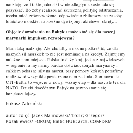
nadzieję, że i takie jednostki w nieodległym czasie uda się
pozyskać. Bo żeby realizować skuteczną politykę odstraszania,
trzeba mieć zrównoważone, odpowiednio zbilansowane zasoby –
lotnictwo morskie, nabrzeżne dywizjony rakietowe, okręty...
Objęcie dowodzenia na Bałtyku może stać się dla naszej
marynarki impulsem rozwojowym?
Mam taką nadzieję. Ale chciałbym mocno podkreślić, że dla
naszych sił morskich to nie jest nominacja na kredyt. Zajmujemy
należne nam miejsce. Polska to duży kraj, jeden z największych
w regionie, a my mamy bardzo doświadczonych marynarzy i
całkiem pokaźne siły na morzu, przy pomocy których potrafimy
realizować wszystkie powierzone nam zadania. Sformowanie
CTF-Baltic to wejście w nowy, ważny etap – dla nas, ale też dla
NATO. Dzięki dowództwu Bałtyk na pewno stanie się
bezpieczniejszy.
Łukasz Zalesiński
autor zdjęć: Jacek Malinowski/ 12dTr; Grzegorz
Kozakiewicz/ FORUM; Baltic HUB; arch. COM-DKM