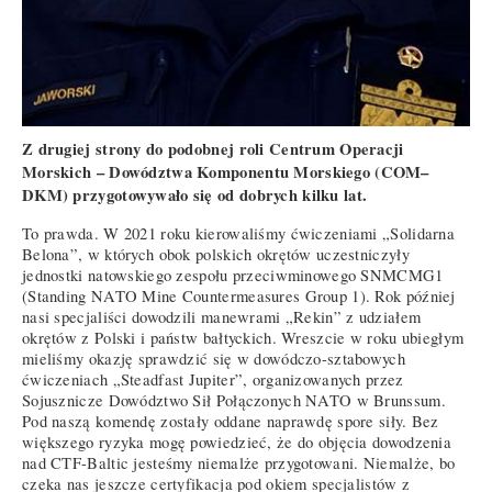
Z drugiej strony do podobnej roli Centrum Operacji
Morskich – Dowództwa Komponentu Morskiego (COM–
DKM) przygotowywało się od dobrych kilku lat.
To prawda. W 2021 roku kierowaliśmy ćwiczeniami „Solidarna
Belona”, w których obok polskich okrętów uczestniczyły
jednostki natowskiego zespołu przeciwminowego SNMCMG1
(Standing NATO Mine Countermeasures Group 1). Rok później
nasi specjaliści dowodzili manewrami „Rekin” z udziałem
okrętów z Polski i państw bałtyckich. Wreszcie w roku ubiegłym
mieliśmy okazję sprawdzić się w dowódczo-sztabowych
ćwiczeniach „Steadfast Jupiter”, organizowanych przez
Sojusznicze Dowództwo Sił Połączonych NATO w Brunssum.
Pod naszą komendę zostały oddane naprawdę spore siły. Bez
większego ryzyka mogę powiedzieć, że do objęcia dowodzenia
nad CTF-Baltic jesteśmy niemalże przygotowani. Niemalże, bo
czeka nas jeszcze certyfikacja pod okiem specjalistów z