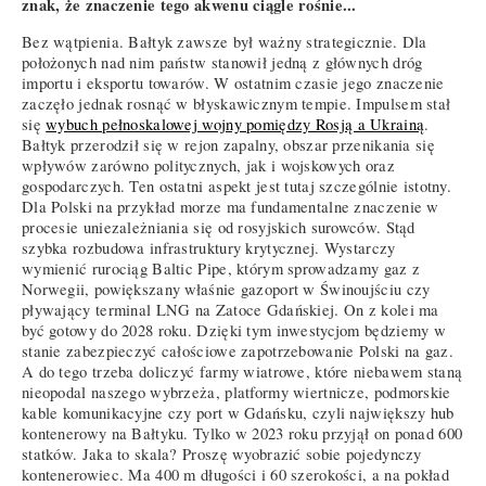
znak, że znaczenie tego akwenu ciągle rośnie...
Bez wątpienia. Bałtyk zawsze był ważny strategicznie. Dla
położonych nad nim państw stanowił jedną z głównych dróg
importu i eksportu towarów. W ostatnim czasie jego znaczenie
zaczęło jednak rosnąć w błyskawicznym tempie. Impulsem stał
się
wybuch pełnoskalowej wojny pomiędzy Rosją a Ukrainą
.
Bałtyk przerodził się w rejon zapalny, obszar przenikania się
wpływów zarówno politycznych, jak i wojskowych oraz
gospodarczych. Ten ostatni aspekt jest tutaj szczególnie istotny.
Dla Polski na przykład morze ma fundamentalne znaczenie w
procesie uniezależniania się od rosyjskich surowców. Stąd
szybka rozbudowa infrastruktury krytycznej. Wystarczy
wymienić rurociąg Baltic Pipe, którym sprowadzamy gaz z
Norwegii, powiększany właśnie gazoport w Świnoujściu czy
pływający terminal LNG na Zatoce Gdańskiej. On z kolei ma
być gotowy do 2028 roku. Dzięki tym inwestycjom będziemy w
stanie zabezpieczyć całościowe zapotrzebowanie Polski na gaz.
A do tego trzeba doliczyć farmy wiatrowe, które niebawem staną
nieopodal naszego wybrzeża, platformy wiertnicze, podmorskie
kable komunikacyjne czy port w Gdańsku, czyli największy hub
kontenerowy na Bałtyku. Tylko w 2023 roku przyjął on ponad 600
statków. Jaka to skala? Proszę wyobrazić sobie pojedynczy
kontenerowiec. Ma 400 m długości i 60 szerokości, a na pokład