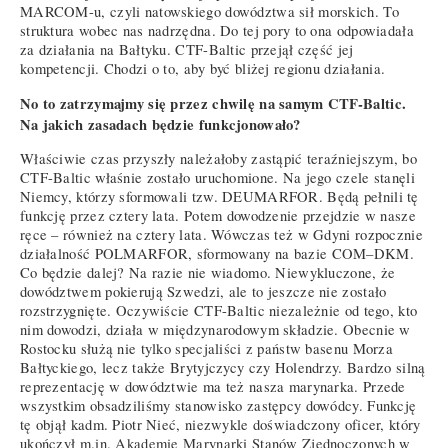
MARCOM-u, czyli natowskiego dowództwa sił morskich. To
struktura wobec nas nadrzędna. Do tej pory to ona odpowiadała
za działania na Bałtyku. CTF-Baltic przejął część jej
kompetencji. Chodzi o to, aby być bliżej regionu działania.
No to zatrzymajmy się przez chwilę na samym CTF-Baltic.
Na jakich zasadach będzie funkcjonowało?
Właściwie czas przyszły należałoby zastąpić teraźniejszym, bo
CTF-Baltic właśnie zostało uruchomione. Na jego czele stanęli
Niemcy, którzy sformowali tzw. DEUMARFOR. Będą pełnili tę
funkcję przez cztery lata. Potem dowodzenie przejdzie w nasze
ręce – również na cztery lata. Wówczas też w Gdyni rozpocznie
działalność POLMARFOR, sformowany na bazie COM–DKM.
Co będzie dalej? Na razie nie wiadomo. Niewykluczone, że
dowództwem pokierują Szwedzi, ale to jeszcze nie zostało
rozstrzygnięte. Oczywiście CTF-Baltic niezależnie od tego, kto
nim dowodzi, działa w międzynarodowym składzie. Obecnie w
Rostocku służą nie tylko specjaliści z państw basenu Morza
Bałtyckiego, lecz także Brytyjczycy czy Holendrzy. Bardzo silną
reprezentację w dowództwie ma też nasza marynarka. Przede
wszystkim obsadziliśmy stanowisko zastępcy dowódcy. Funkcję
tę objął kadm. Piotr Nieć, niezwykle doświadczony oficer, który
ukończył m.in. Akademię Marynarki Stanów Zjednoczonych w