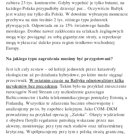
zabiera 23 tys. kontenerów. Gdyby wypełnić je tylko butami, na
każdego Polaka przypadłoby dziesięć par... Oczywiście Bałtyk
jest ważny nie tylko dla Polski. W dowolnie wybranym momencie
przebywa na nim średnio 2 tys. różnego typu jednostek
pływających. Odpowiada on za 15% światowego handlu
morskiego. Drobne nawet zakłócenia na szlakach żeglugowych
mogą więc pociągnąć za sobą gigantyczne straty, a reperkusje
mogą wykraczać daleko poza region środkowo-wschodniej
Europy.
Na jakiego typu zagrożenia musimy być przygotowani?
Jest ich cały zestaw – od kolizji jednostek przez katastrofy
ekologiczne aż po działania hybrydowe, po które może sięgnąć
przeciwnik.
W ostatnim czasie na Bałtyku odnotowaliśmy kilka
incydentów bez precedensu
. Takim było na przykład zniszczenie
rurociągów Nord Stream czy uszkodzenie gazociągu
Balticconnector i kabla telekomunikacyjnego pomiędzy Estonią a
Finlandią. Wszystkie te zdarzenia bacznie obserwujemy i
analizujemy po to, by zapobiec kolejnym. Jako COM–DKM
prowadzimy na przykład operację „Zatoka”. Okręty wydzielone
z obydwu flotylli regularnie patrolują wskazane przez nas
akweny, monitorując przy tym ruch statków oraz infrastrukturę
krytyczną. Współpracujemy przy tym z polską strażą graniczną,