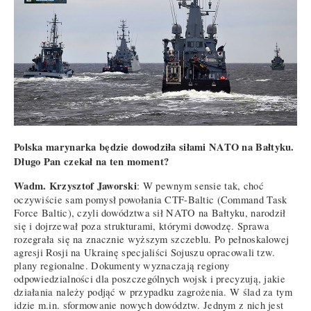
Polska marynarka będzie dowodziła siłami NATO na Bałtyku.
Długo Pan czekał na ten moment?
Wadm. Krzysztof Jaworski
: W pewnym sensie tak, choć
oczywiście sam pomysł powołania CTF-Baltic (Command Task
Force Baltic), czyli dowództwa sił NATO na Bałtyku, narodził
się i dojrzewał poza strukturami, którymi dowodzę. Sprawa
rozegrała się na znacznie wyższym szczeblu. Po pełnoskalowej
agresji Rosji na Ukrainę specjaliści Sojuszu opracowali tzw.
plany regionalne. Dokumenty wyznaczają regiony
odpowiedzialności dla poszczególnych wojsk i precyzują, jakie
działania należy podjąć w przypadku zagrożenia. W ślad za tym
idzie m.in. sformowanie nowych dowództw. Jednym z nich jest