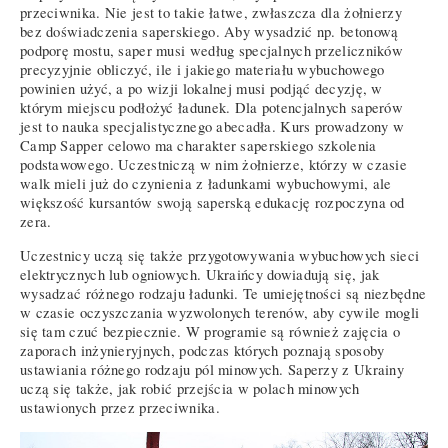
przeciwnika. Nie jest to takie łatwe, zwłaszcza dla żołnierzy
bez doświadczenia saperskiego. Aby wysadzić np. betonową
podporę mostu, saper musi według specjalnych przeliczników
precyzyjnie obliczyć, ile i jakiego materiału wybuchowego
powinien użyć, a po wizji lokalnej musi podjąć decyzję, w
którym miejscu podłożyć ładunek. Dla potencjalnych saperów
jest to nauka specjalistycznego abecadła. Kurs prowadzony w
Camp Sapper celowo ma charakter saperskiego szkolenia
podstawowego. Uczestniczą w nim żołnierze, którzy w czasie
walk mieli już do czynienia z ładunkami wybuchowymi, ale
większość kursantów swoją saperską edukację rozpoczyna od
zera.
Uczestnicy uczą się także przygotowywania wybuchowych sieci
elektrycznych lub ogniowych. Ukraińcy dowiadują się, jak
wysadzać różnego rodzaju ładunki. Te umiejętności są niezbędne
w czasie oczyszczania wyzwolonych terenów, aby cywile mogli
się tam czuć bezpiecznie. W programie są również zajęcia o
zaporach inżynieryjnych, podczas których poznają sposoby
ustawiania różnego rodzaju pól minowych. Saperzy z Ukrainy
uczą się także, jak robić przejścia w polach minowych
ustawionych przez przeciwnika.