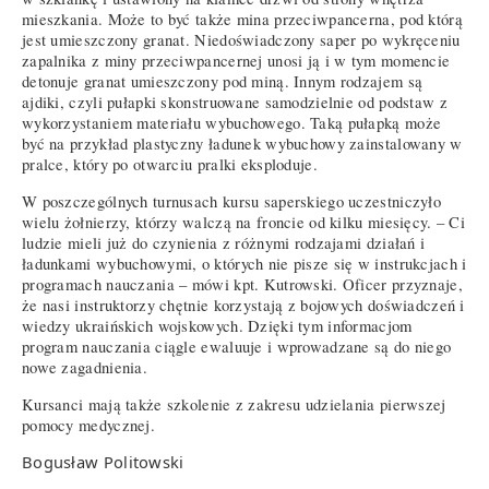
mieszkania. Może to być także mina przeciwpancerna, pod którą
jest umieszczony granat. Niedoświadczony saper po wykręceniu
zapalnika z miny przeciwpancernej unosi ją i w tym momencie
detonuje granat umieszczony pod miną. Innym rodzajem są
ajdiki, czyli pułapki skonstruowane samodzielnie od podstaw z
wykorzystaniem materiału wybuchowego. Taką pułapką może
być na przykład plastyczny ładunek wybuchowy zainstalowany w
pralce, który po otwarciu pralki eksploduje.
W poszczególnych turnusach kursu saperskiego uczestniczyło
wielu żołnierzy, którzy walczą na froncie od kilku miesięcy. – Ci
ludzie mieli już do czynienia z różnymi rodzajami działań i
ładunkami wybuchowymi, o których nie pisze się w instrukcjach i
programach nauczania – mówi kpt. Kutrowski. Oficer przyznaje,
że nasi instruktorzy chętnie korzystają z bojowych doświadczeń i
wiedzy ukraińskich wojskowych. Dzięki tym informacjom
program nauczania ciągle ewaluuje i wprowadzane są do niego
nowe zagadnienia.
Kursanci mają także szkolenie z zakresu udzielania pierwszej
pomocy medycznej.
Bogusław Politowski