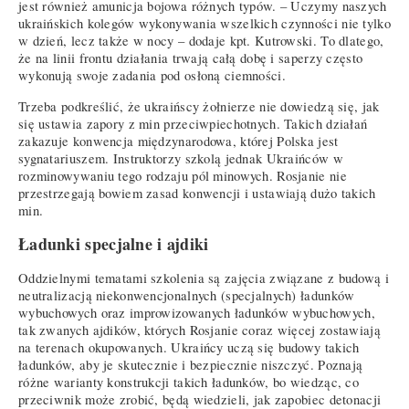
jest również amunicja bojowa różnych typów. – Uczymy naszych
ukraińskich kolegów wykonywania wszelkich czynności nie tylko
w dzień, lecz także w nocy – dodaje kpt. Kutrowski. To dlatego,
że na linii frontu działania trwają całą dobę i saperzy często
wykonują swoje zadania pod osłoną ciemności.
Trzeba podkreślić, że ukraińscy żołnierze nie dowiedzą się, jak
się ustawia zapory z min przeciwpiechotnych. Takich działań
zakazuje konwencja międzynarodowa, której Polska jest
sygnatariuszem. Instruktorzy szkolą jednak Ukraińców w
rozminowywaniu tego rodzaju pól minowych. Rosjanie nie
przestrzegają bowiem zasad konwencji i ustawiają dużo takich
min.
Ładunki specjalne i ajdiki
Oddzielnymi tematami szkolenia są zajęcia związane z budową i
neutralizacją niekonwencjonalnych (specjalnych) ładunków
wybuchowych oraz improwizowanych ładunków wybuchowych,
tak zwanych ajdików, których Rosjanie coraz więcej zostawiają
na terenach okupowanych. Ukraińcy uczą się budowy takich
ładunków, aby je skutecznie i bezpiecznie niszczyć. Poznają
różne warianty konstrukcji takich ładunków, bo wiedząc, co
przeciwnik może zrobić, będą wiedzieli, jak zapobiec detonacji