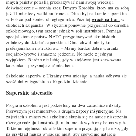
innych państw potrafią przekazywać nam swoją wiedzę i
doświadczenie – ocenia szer. Dmytro Korobka, który ma za sobą
już 11 miesięcy walki na froncie. Dima był na kursie saperskim
w Polsce pod koniec ubiegłego roku. Później
wrócił na front
w
okolicach Ługańska. W styczniu ponownie przyjechał do ośrodka
szkoleniowego, tym razem jednak w roli instruktora. Pomaga
specjalistom z państw NATO przygotowywać ukraińskich
żołnierzy do działań saperskich. Dima chwali nie tylko
profesjonalizm instruktorów. – Mamy bardzo dobre warunki
socjalno-bytowe i smaczne jedzenie. No może z jednym
wyjątkiem. Bardzo nie lubię, gdy w stołówce jest serwowana
kaszanka – przyznaje z uśmiechem.
Szkolenie saperów z Ukrainy trwa miesiąc, a nauka odbywa się
sześć dni w tygodniu po 10 godzin dziennie.
Saperskie abecadło
Program szkolenia jest podzielony na dwa zasadnicze działy.
Pierwszym jest minerstwo, a drugim
zapory inżynieryjne
. Na
zajęciach z minerstwa szkolenie skupia się na nauce niszczenia
różnego rodzaju konstrukcji, m.in. metalowych czy betonowych.
Takie umiejętności ukraińskim saperom przydają się bardzo, gdy
na przykład muszą wysadzić most, aby spowolnić natarcie