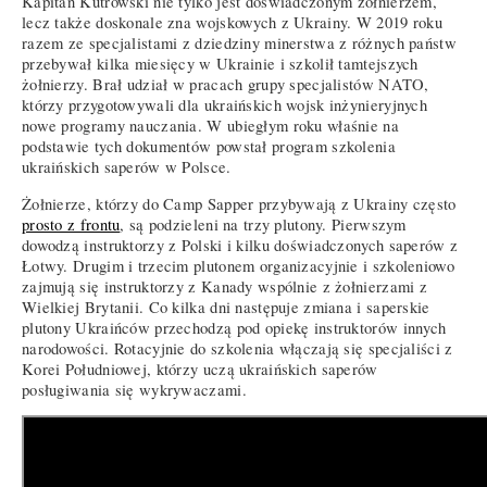
Kapitan Kutrowski nie tylko jest doświadczonym żołnierzem,
lecz także doskonale zna wojskowych z Ukrainy. W 2019 roku
razem ze specjalistami z dziedziny minerstwa z różnych państw
przebywał kilka miesięcy w Ukrainie i szkolił tamtejszych
żołnierzy. Brał udział w pracach grupy specjalistów NATO,
którzy przygotowywali dla ukraińskich wojsk inżynieryjnych
nowe programy nauczania. W ubiegłym roku właśnie na
podstawie tych dokumentów powstał program szkolenia
ukraińskich saperów w Polsce.
Żołnierze, którzy do Camp Sapper przybywają z Ukrainy często
prosto z frontu
, są podzieleni na trzy plutony. Pierwszym
dowodzą instruktorzy z Polski i kilku doświadczonych saperów z
Łotwy. Drugim i trzecim plutonem organizacyjnie i szkoleniowo
zajmują się instruktorzy z Kanady wspólnie z żołnierzami z
Wielkiej Brytanii. Co kilka dni następuje zmiana i saperskie
plutony Ukraińców przechodzą pod opiekę instruktorów innych
narodowości. Rotacyjnie do szkolenia włączają się specjaliści z
Korei Południowej, którzy uczą ukraińskich saperów
posługiwania się wykrywaczami.