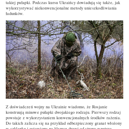
takiej pułapki. Podczas kursu Ukraińcy dowiadują się także, jak
wykorzystywać niekonwencjonalne metody unieszkodliwiania
ładunków.
Z doświadczeń wojny na Ukrainie wiadomo, że Rosjanie
konstruują minowe pułapki dwojakiego rodzaju. Pierwszy rodzaj
powstaje z wykorzystaniem konwencjonalnych środków rażenia.
Do takich zalicza się na przykład odbezpieczony granat włożony
w szklankę i ustawiony na klamce drzwi od strony wnętrza