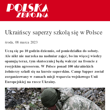
Ukraińscy saperzy szkolą się w Polsce
środa, 08 marca 2023
Uczą się po 10 godzin dziennie, od poniedziałku do soboty.
Ale nikt nie narzeka na nadmiar zajęć, bo im więcej wiedzy
opanują teraz, tym skuteczniej będą walczyć na froncie z
rosyjskim agresorem. W Polsce ponad 100 ukraińskich
żołnierzy szkoli się na kursie saperskim. Camp Sapper został
zorganizowany w ramach misji wsparcia wojskowego Unii
Europejskiej na rzecz Ukrainy.