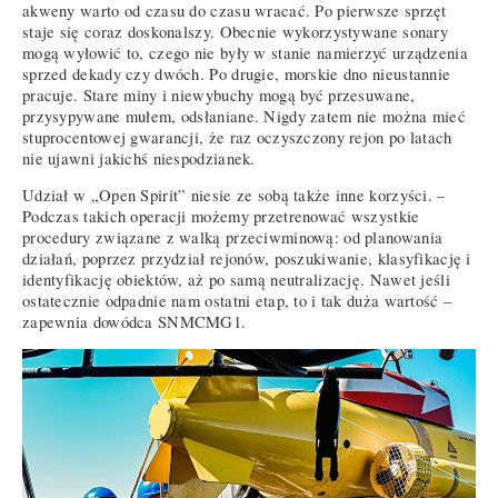
akweny warto od czasu do czasu wracać. Po pierwsze sprzęt
staje się coraz doskonalszy. Obecnie wykorzystywane sonary
mogą wyłowić to, czego nie były w stanie namierzyć urządzenia
sprzed dekady czy dwóch. Po drugie, morskie dno nieustannie
pracuje. Stare miny i niewybuchy mogą być przesuwane,
przysypywane mułem, odsłaniane. Nigdy zatem nie można mieć
stuprocentowej gwarancji, że raz oczyszczony rejon po latach
nie ujawni jakichś niespodzianek.
Udział w „Open Spirit” niesie ze sobą także inne korzyści. –
Podczas takich operacji możemy przetrenować wszystkie
procedury związane z walką przeciwminową: od planowania
działań, poprzez przydział rejonów, poszukiwanie, klasyfikację i
identyfikację obiektów, aż po samą neutralizację. Nawet jeśli
ostatecznie odpadnie nam ostatni etap, to i tak duża wartość –
zapewnia dowódca SNMCMG1.