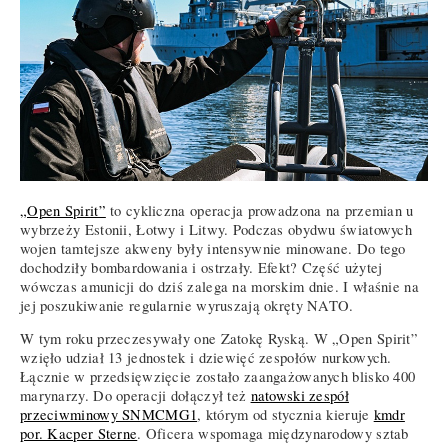
„Open Spirit”
to cykliczna operacja prowadzona na przemian u
wybrzeży Estonii, Łotwy i Litwy. Podczas obydwu światowych
wojen tamtejsze akweny były intensywnie minowane. Do tego
dochodziły bombardowania i ostrzały. Efekt? Część użytej
wówczas amunicji do dziś zalega na morskim dnie. I właśnie na
jej poszukiwanie regularnie wyruszają okręty NATO.
W tym roku przeczesywały one Zatokę Ryską. W „Open Spirit”
wzięło udział 13 jednostek i dziewięć zespołów nurkowych.
Łącznie w przedsięwzięcie zostało zaangażowanych blisko 400
marynarzy. Do operacji dołączył też
natowski zespół
przeciwminowy SNMCMG1
, którym od stycznia kieruje
kmdr
por. Kacper Sterne
. Oficera wspomaga międzynarodowy sztab