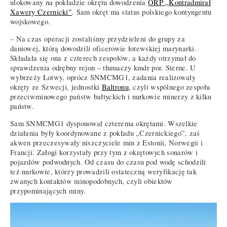
ulokowany na pokładzie okrętu dowodzenia
ORP „Kontradmirał
Xawery Czernicki”
. Sam okręt ma status polskiego kontyngentu
wojskowego.
– Na czas operacji zostaliśmy przydzieleni do grupy za
daniowej, którą dowodzili oficerowie łotewskiej marynarki.
Składała się ona z czterech zespołów, a każdy otrzymał do
sprawdzenia odrębny rejon – tłumaczy kmdr por. Sterne. U
wybrzeży Łotwy, oprócz SNMCMG1, zadania realizowały
okręty ze Szwecji, jednostki
Baltronu
, czyli wspólnego zespołu
przeciwminowego państw bałtyckich i nurkowie minerzy z kilku
państw.
Sam SNMCMG1 dysponował czterema okrętami. Wszelkie
działania były koordynowane z pokładu „Czernickiego”, zaś
akwen przeczesywały niszczyciele min z Estonii, Norwegii i
Francji. Załogi korzystały przy tym z okrętowych sonarów i
pojazdów podwodnych. Od czasu do czasu pod wodę schodzili
też nurkowie, którzy prowadzili ostateczną weryfikację tak
zwanych kontaktów minopodobnych, czyli obiektów
przypominających miny.