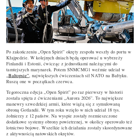
Po zakończeniu „Open Spirit” okręty zespołu weszły do portu w
Kłajpedzie. W kolejnych dniach będą operować u wybrzeży
Finlandii i Estonii, ćwicząc z jednostkami należącymi do
tamtejszych marynarek. Potem SNMCMG1 weźmie udział w
„Baltopsie”
, największych ćwiczeniach sił NATO na Bałtyku.
Ruszą one w początkach czerwca.
Tegoroczna edycja „Open Spirit” po raz pierwszy w historii
została spięta z ćwiczeniami „Aurora 2026”. To największe
manewry szwedzkiej armii, które wiążą się z symulowaną
obroną Gotlandii. W tym roku wzięło w nich udział 18 tys.
żołnierzy z 12 państw. Na wyspie zostały rozmieszczone
dodatkowe systemy obrony powietrznej, w okolicy operowało też
lotnictwo bojowe. Wszelkie ich działania zostały skoordynowane
z aktywnością natowskich okrętów.