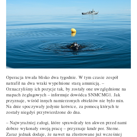
Operacja trwała blisko dwa tygodnie. W tym czasie zespół
natrafił na dwa wraki wypełnione starą amunicją. –
Oznaczyliśmy ich pozycje tak, by zostały one uwzględnione na
mapach żeglugowych – informuje dowódca SNMCMG1. Jak
przyznaje, wśród innych namierzonych obiektów nie było min.
Na dnie spoczywały jedynie kotwice, za pomocą których te
zostały niegdyś przytwierdzone do dna.
– Najwyraźniej załogi, które sprawdzały ten akwen przed nami
dobrze wykonały swoją pracę – przyznaje kmdr por. Sterne.
Zaraz jednak dodaje, że nawet na zlustrowane już wcześniej