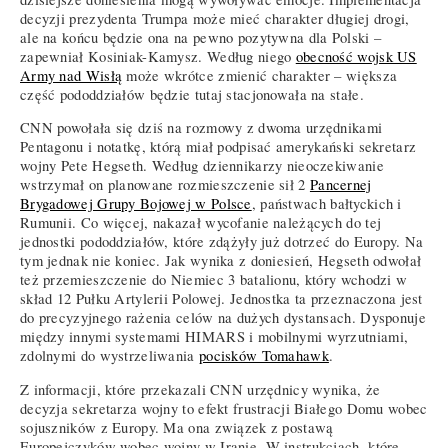
decyzji prezydenta Trumpa może mieć charakter długiej drogi,
ale na końcu będzie ona na pewno pozytywna dla Polski –
zapewniał Kosiniak-Kamysz. Według niego
obecność wojsk US
Army nad Wisłą
może wkrótce zmienić charakter – większa
część pododdziałów będzie tutaj stacjonowała na stałe.
CNN powołała się dziś na rozmowy z dwoma urzędnikami
Pentagonu i notatkę, którą miał podpisać amerykański sekretarz
wojny Pete Hegseth. Według dziennikarzy nieoczekiwanie
wstrzymał on planowane rozmieszczenie sił 2
Pancernej
Brygadowej Grupy Bojowej w Polsce
, państwach bałtyckich i
Rumunii. Co więcej, nakazał wycofanie należących do tej
jednostki pododdziałów, które zdążyły już dotrzeć do Europy. Na
tym jednak nie koniec. Jak wynika z doniesień, Hegseth odwołał
też przemieszczenie do Niemiec 3 batalionu, który wchodzi w
skład 12 Pułku Artylerii Polowej. Jednostka ta przeznaczona jest
do precyzyjnego rażenia celów na dużych dystansach. Dysponuje
między innymi systemami HIMARS i mobilnymi wyrzutniami,
zdolnymi do wystrzeliwania
pocisków Tomahawk
.
Z informacji, które przekazali CNN urzędnicy wynika, że
decyzja sekretarza wojny to efekt frustracji Białego Domu wobec
sojuszników z Europy. Ma ona związek z postawą
Europejczyków wobec wojny w Iranie. W instrukcjach, które