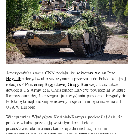
Amerykańska stacja CNN podała, że
sekretarz wojny Pete
Hegseth
zdecydował o wstrzymaniu przerzutu do Polski kolejnej
rotacji sił
Pancernej Brygadowej Grupy Bojowej
. Dziś także
dowódca US Army gen. Christopher LaNeve powiedział w Izbie
Reprezentantów, że rezygnacja z wysłania pancernej brygady do
Polski była najbardziej sensownym sposobem ograniczenia sił
USA w Europie.
Wicepremier Władysław Kosiniak-Kamysz podkreślał dziś, że
polskie władze pozostają w stałym kontakcie z
przedstawicielami amerykańskiej administracji i armii.
Przypomniał też, że niedawno Donald Trump zdecydował o