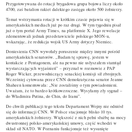
Przygotowywana do rotacji brygadowa grupa bojowa liczy około
4700, zaś batalion rakiet dalekiego zasięgu około 500 żołnierzy.
Temat wstrzymania rotacji w krótkim czasie pojawia się w
amerykańskich mediach już po raz drugi. W tym tygodniu pisał
już o tym portal Army Times, na platformie X. Jego rewelacje
zdementowali jednak przedstawiciele polskiego MON-u,
wskazując, że redukcja wojsk US Army dotyczy Niemiec.
Doniesienia CNN wywołały poruszenie między innymi pośród
amerykańskich senatorów. „Badam tę sprawę, jestem w
kontakcie z Pentagonem, ale na pewno nie usłyszałem stamtąd
wystarczających wyjaśnień” – przyznał w rozmowie z PAP
Roger Wicker, przewodniczący senackiej komisji sił zbrojnych.
Wcześniej cytowana przez CNN demokratyczna senator Jeanne
Shaheen komentowała: „Nie zostaliśmy o tym powiadomieni.
Uważam, że to bardzo krótkowzroczne. Wysyłamy zły sygnał –
do Władimira Putina, do Chin, do Iranu”.
Do chwili publikacji tego tekstu Departament Wojny nie odniósł
się do informacji CNN. W Polsce stacjonuje blisko 10 tys.
amerykańskich żołnierzy. Większość z nich pełni służbę na mocy
dwustronnej polsko-amerykańskiej umowy, część wchodzi w
skład sił NATO. W Poznaniu funkcjonuje też wysunięte