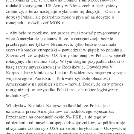
redukcji kontyngentu US Army w Niemczech o pięć tysięcy
żołnierzy, a teraz następuje wykonanie tej decyzji. – Ona nie
dotyczy Polski, ale pośrednio może wpływać na decyzje o
rotacjach – mówił szef MON-u.
– Aby było to możliwe, ten proces musi zostać przygotowany
więc Amerykanie postanowili, że ta reorganizacja będzie
przebiegała nie tylko w Niemczech, tylko będzie ona miała
szerszy kontekst europejski – powiedział w piątek po południu.
Zaznaczył, że wojskowi US Army stacjonują w Polsce w sposób
rotacyjny, ale również stały. W tym drugim przypadku chodzi o
bazę tarczy antyrakietowej w Redzikowie, Dowództwo V
Korpusu, bazy lotnicze w Łasku i Powidzu czy magazyn sprzętu
wojskowego w Powidzu. – To trwałe symbole obecności
Amerykanów na polskiej ziemi – mówił. Dodał, że cały proces
reorganizacji w przypadku Polski ma „charakter logistyczny,
techniczny”.
Władysław Kosiniak-Kamysz podkreślał, że Polska jest
uznawana przez Amerykanów za modelowego sojusznika.
Przeznacza na obronność około 5% PKB, a do tego w
odróżnieniu od innych europejskich sojuszników, współfinansuje
utrzymanie żołnierzy z USA na swoim terytorium. – Oczywiście
dzisiejsze doniesienia mogą wywoływać emocje. Implementacja