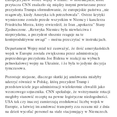
przytacza CNN znalazło się między innymi powtarzane przez
prezydenta Trumpa sformułowanie, że europejskie państwa „nie
reagowały, kiedy Ameryka ich potrzebowała”. Ostrze krytyki
wymierzone zostało przede wszystkim w Niemcy i kanclerza
Friedricha Merza, który stwierdził, że Iran „upokarza” Stany
Zjednoczone. „Retoryka Niemiec była niewłaściwa i
nieprzydatna, a prezydent słusznie reaguje na te
kontrproduktywne uwagi” – można przeczytać w instrukcjach.
Departament Wojny miał też zauważyć, że ilość amerykańskich
wojsk w Europie została zwiększona przez administrację
poprzedniego prezydenta Joe Bidena w reakcji na wybuch
pełnoskalowej wojny na Ukrainie, i że była to jedynie decyzja
tymczasowa.
Pozostaje niejasne, dlaczego skutki jej anulowania miałyby
uderzyć również w Polskę, którą prezydent Trump i
przedstawiciele jego administracji wielokrotnie chwalili jako
wzorcowego sojusznika. CNN spekuluje, że wstrzymanie rotacji
mogłoby stanowić receptę na pewne logistyczne niedogodności.
USA tak czy inaczej zamierzają zredukować liczbę wojsk w
Europie, a łatwiej im anulować transporty zza oceanu niż z dnia
na dzień wycofać personel na stałe stacjonujący w Niemczech.