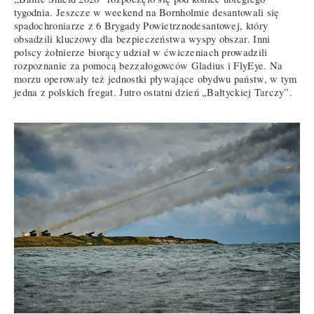
tygodnia. Jeszcze w weekend na Bornholmie desantowali się
spadochroniarze z 6 Brygady Powietrznodesantowej, który
obsadzili kluczowy dla bezpieczeństwa wyspy obszar. Inni
polscy żołnierze biorący udział w ćwiczeniach prowadzili
rozpoznanie za pomocą bezzałogowców Gladius i FlyEye. Na
morzu operowały też jednostki pływające obydwu państw, w tym
jedna z polskich fregat. Jutro ostatni dzień „Bałtyckiej Tarczy”.