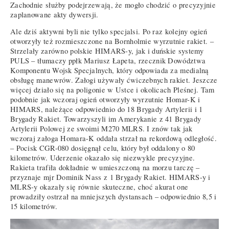
Zachodnie służby podejrzewają, że mogło chodzić o precyzyjnie
zaplanowane akty dywersji.
Ale dziś aktywni byli nie tylko specjalsi. Po raz kolejny ogień
otworzyły też rozmieszczone na Bornholmie wyrzutnie rakiet. –
Strzelały zarówno polskie HIMARS-y, jak i duńskie systemy
PULS – tłumaczy ppłk Mariusz Łapeta, rzecznik Dowództwa
Komponentu Wojsk Specjalnych, który odpowiada za medialną
obsługę manewrów. Załogi używały ćwiczebnych rakiet. Jeszcze
więcej działo się na poligonie w Ustce i okolicach Pleśnej. Tam
podobnie jak wczoraj ogień otworzyły wyrzutnie Homar-K i
HIMARS, należące odpowiednio do 18 Brygady Artylerii i 1
Brygady Rakiet. Towarzyszyli im Amerykanie z 41 Brygady
Artylerii Polowej ze swoimi M270 MLRS. I znów tak jak
wczoraj załoga Homara-K oddała strzał na rekordową odległość.
– Pocisk CGR-080 dosięgnął celu, który był oddalony o 80
kilometrów. Uderzenie okazało się niezwykle precyzyjne.
Rakieta trafiła dokładnie w umieszczoną na morzu tarczę –
przyznaje mjr Dominik Nass z 1 Brygady Rakiet. HIMARS-y i
MLRS-y okazały się równie skuteczne, choć akurat one
prowadziły ostrzał na mniejszych dystansach – odpowiednio 8,5 i
15 kilometrów.