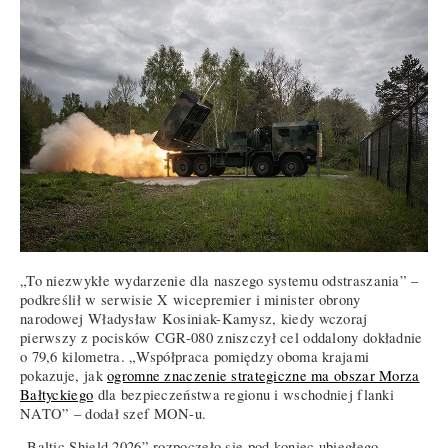
„To niezwykłe wydarzenie dla naszego systemu odstraszania” –
podkreślił w serwisie X wicepremier i minister obrony
narodowej Władysław Kosiniak-Kamysz, kiedy wczoraj
pierwszy z pocisków CGR-080 zniszczył cel oddalony dokładnie
o 79,6 kilometra. „Współpraca pomiędzy oboma krajami
pokazuje, jak
ogromne znaczenie strategiczne ma obszar Morza
Bałtyckiego
dla bezpieczeństwa regionu i wschodniej flanki
NATO” – dodał szef MON-u.
„Baltic Shield 2026” rozpoczęło się pod koniec ubiegłego