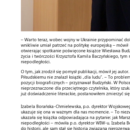
– Warto teraz, wobec wojny w Ukrainie przypominać do
wnikliwie umiał patrzeć na politykę europejską – mówił d
otwierając spotkanie poświęcone książce Wiesława Budzy
życia i twórczości Krzysztofa Kamila Baczyńskiego, tym 
niepodległości.
O tym, jak zrodził się pomysł publikacji, mówił jej aut
Piłsudskiemu nie znalazł książki „dla ludu”. – To probl
pozycji biograficznych – przyznawał Budzyński. W Pol
nieprzeznaczone dla przeciętnego czytelnika, który szu
już doświadczenie literackie, postanowiłem zmierzyć się 
Izabela Borańska-Chmielewska, p.o. dyrektor Wojskoweg
ukazuje się ona w ważnym dla nas momencie. – To niezwy
ukazała się książka odpowiadająca na pytanie: jak Mars
niepodległości – mówiła p.o. dyrektor WIW-u. Izabela Bo
do historii, ale sam stał się historią związaną nierozerw