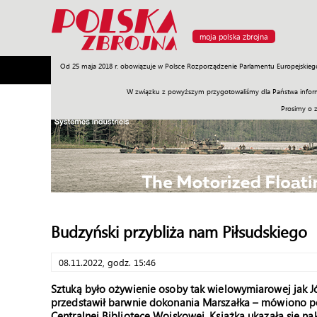
moja polska zbrojna
Od 25 maja 2018 r. obowiązuje w Polsce Rozporządzenie Parlamentu Europejskieg
Armia
Poligon
Sprzęt
Misje
Polityka
Prawo
W związku z powyższym przygotowaliśmy dla Państwa inform
Prosimy o 
Budzyński przybliża nam Piłsudskiego
08.11.2022, godz. 15:46
Sztuką było ożywienie osoby tak wielowymiarowej jak Jó
przedstawił barwnie dokonania Marszałka – mówiono pod
Centralnej Bibliotece Wojskowej. Książka ukazała się