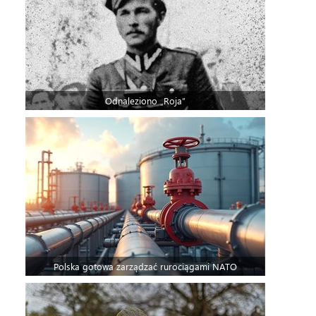
Odnaleziono „Roja”
Polska gotowa zarządzać rurociągami NATO