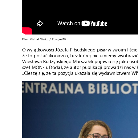
Film: Michał Niwicz / ZbrojnaTV
O wyjątkowości Józefa Piłsudskiego pisał w swoim liście
że to postać ikoniczna, bez której nie umiemy wyobrazić
Wiesława Budzyńskiego Marszałek pojawia się jako osob
szef MON-u. Dodał, że autor publikacji prowadzi nas w 
„Cieszę się, że ta pozycja ukazała się wydawnictwem W