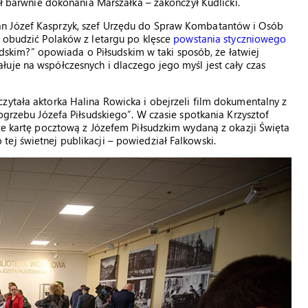
ił barwnie dokonania Marszałka – zakończył Kudlicki.
n Józef Kasprzyk, szef Urzędu do Spraw Kombatantów i Osób
ę obudzić Polaków z letargu po klęsce
powstania styczniowego
łsudskim?” opowiada o Piłsudskim w taki sposób, że łatwiej
uje na współczesnych i dlaczego jego myśl jest cały czas
zytała aktorka Halina Rowicka i obejrzeli film dokumentalny z
pogrzebu Józefa Piłsudskiego”. W czasie spotkania Krzysztof
kże kartę pocztową z Józefem Piłsudzkim wydaną z okazji Święta
ej świetnej publikacji – powiedział Falkowski.