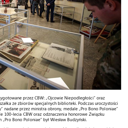
zygotowane przez CBW: „Ojcowie Niepodległości” oraz
łka ze zbiorów specjalnych biblioteki. Podczas uroczystości
y” nadane przez ministra obrony, medale „Pro Bono Poloniae”
ale 100-lecia CBW oraz odznaczenia honorowe Związku
 „Pro Bono Poloniae” był Wiesław Budzyński.