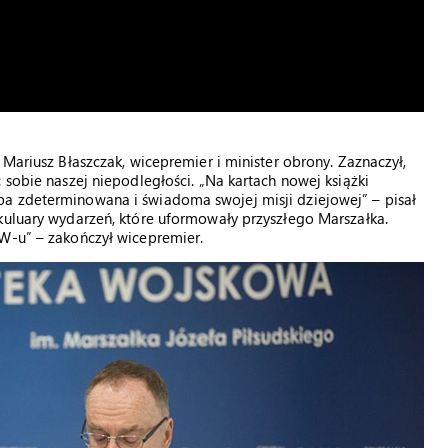
 Mariusz Błaszczak, wicepremier i minister obrony. Zaznaczył,
 sobie naszej niepodległości. „Na kartach nowej książki
a zdeterminowana i świadoma swojej misji dziejowej” – pisał
kuluary wydarzeń, które uformowały przyszłego Marszałka.
IW-u” – zakończył wicepremier.