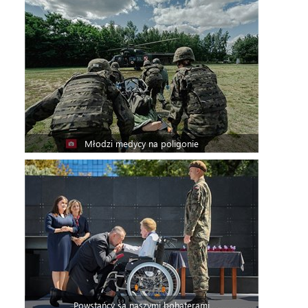
Młodzi medycy na poligonie
Powstańcy są naszymi bohaterami