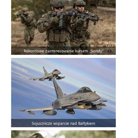
Rekordowe zainteresowanie kursem „Sondy”
Sojusznicze wsparcie nad Bałtykiem