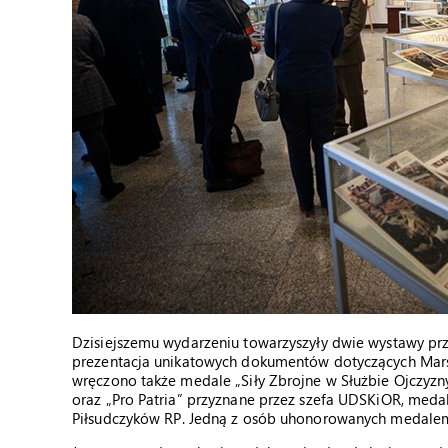
Dzisiejszemu wydarzeniu towarzyszyły dwie wystawy pr
prezentacja unikatowych dokumentów dotyczących Marsza
wręczono także medale „Siły Zbrojne w Służbie Ojczyzn
oraz „Pro Patria” przyznane przez szefa UDSKiOR, med
Piłsudczyków RP. Jedną z osób uhonorowanych medalem