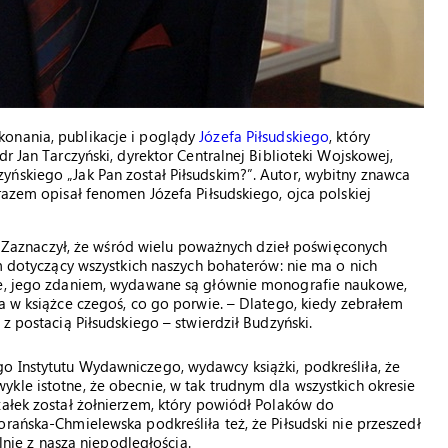
konania, publikacje i poglądy
Józefa Piłsudskiego
, który
r Jan Tarczyński, dyrektor Centralnej Biblioteki Wojskowej,
ńskiego „Jak Pan został Piłsudskim?”. Autor, wybitny znawca
razem opisał fenomen Józefa Piłsudskiego, ojca polskiej
or. Zaznaczył, że wśród wielu poważnych dzieł poświęconych
em dotyczący wszystkich naszych bohaterów: nie ma o nich
sce, jego zdaniem, wydawane są głównie monografie naukowe,
ka w książce czegoś, co go porwie. – Dlatego, kiedy zebrałem
z postacią Piłsudskiego – stwierdził Budzyński.
o Instytutu Wydawniczego, wydawcy książki, podkreśliła, że
kle istotne, że obecnie, w tak trudnym dla wszystkich okresie
załek został żołnierzem, który powiódł Polaków do
rańska-Chmielewska podkreśliła też, że Piłsudski nie przeszedł
alnie z naszą niepodległością.