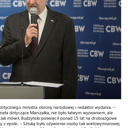
politycznego ministra obrony narodowej i redaktor wydania. –
dzieła dotyczące Marszałka, nie było łatwym wyzwaniem, ale
. Jak mówił, Budzyński poświęcił ponad 15 lat na drobiazgowe
sy z epoki. – Sztuką było ożywienie osoby tak wielowymiarowej