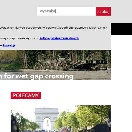
przetwarzaniem danych osobowych i w sprawie swobodnego przepływu takich danych
SH
SKLEP
Jednodniówki
Praca w WIW
simy o zapoznanie się z nimi:
Polityka przetwarzania danych
.
 –
Akceptuję
POLECAMY