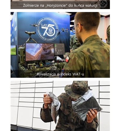
Żołnierze na „Horyzoncie” do końca wakacji
Rywalizacja o indeks WAT-u