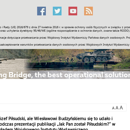
o i Rady (UE) 2016/679 z dnia 27 kwietnia 2016 r. w sprawie ochrony osób fizycznych w związku z 
Świat
Społeczność
Sport
Historia
Galerie
Wideo
ENGLI
oraz uchylenia dyrektywy 95/46/WE (ogólne rozporządzenie o ochronie danych, zwane także RODO).
acje dotyczące przetwarzania przez Wojskowy Instytut Wydawniczy Państwa danych osobowych. Pro
zaakceptowanie warunków przetwarzania danych osobowych przez Wojskowych Instytut Wydawniczy
A
A
A
zef Piłsudski, ale Wiesławowi Budzyńskiemu się to udało i
czas prezentacji publikacji „Jak Pan został Piłsudskim?” w
 nakładem Wojskowego Instytutu Wydawniczego.