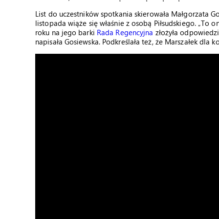
List do uczestników spotkania skierowała Małgorzata G
listopada wiąże się właśnie z osobą Piłsudskiego. „To o
roku na jego barki
Rada Regencyjna
złożyła odpowiedzi
napisała Gosiewska. Podkreślała też, że Marszałek dla 