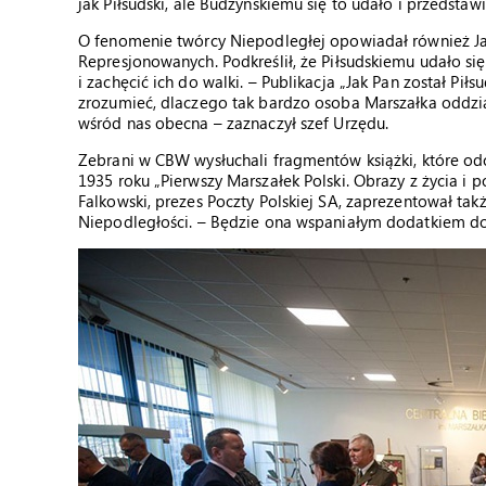
jak Piłsudski, ale Budzyńskiemu się to udało i przedstaw
O fenomenie twórcy Niepodległej opowiadał również Ja
Represjonowanych. Podkreślił, że Piłsudskiemu udało si
i zachęcić ich do walki. – Publikacja „Jak Pan został Pi
zrozumieć, dlaczego tak bardzo osoba Marszałka oddział
wśród nas obecna – zaznaczył szef Urzędu.
Zebrani w CBW wysłuchali fragmentów książki, które odc
1935 roku „Pierwszy Marszałek Polski. Obrazy z życia i 
Falkowski, prezes Poczty Polskiej SA, zaprezentował ta
Niepodległości. – Będzie ona wspaniałym dodatkiem do t