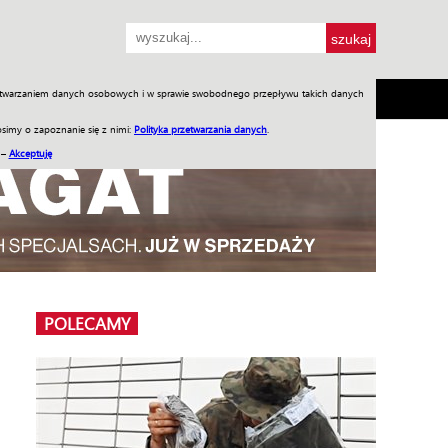
przetwarzaniem danych osobowych i w sprawie swobodnego przepływu takich danych
SH
SKLEP
Jednodniówki
Praca w WIW
simy o zapoznanie się z nimi:
Polityka przetwarzania danych
.
 –
Akceptuję
POLECAMY