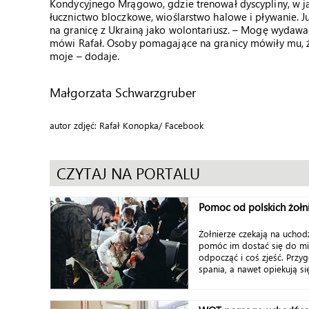
Kondycyjnego Mrągowo, gdzie trenował dyscypliny, w ja
łucznictwo bloczkowe, wioślarstwo halowe i pływanie. J
na granicę z Ukrainą jako wolontariusz. – Mogę wydawać
mówi Rafał. Osoby pomagające na granicy mówiły mu, że
moje – dodaje.
Małgorzata Schwarzgruber
autor zdjęć: Rafał Konopka/ Facebook
CZYTAJ NA PORTALU
Pomoc od polskich żołn
Żołnierze czekają na uchod
pomóc im dostać się do mi
odpocząć i coś zjeść. Przy
spania, a nawet opiekują się