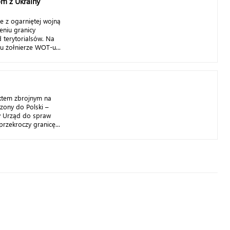
 z Ukrainy
e z ogarniętej wojną
eniu granicy
 terytorialsów. Na
u żołnierze WOT-u...
iktem zbrojnym na
czony do Polski –
ny Urząd do spraw
rzekroczy granicę...