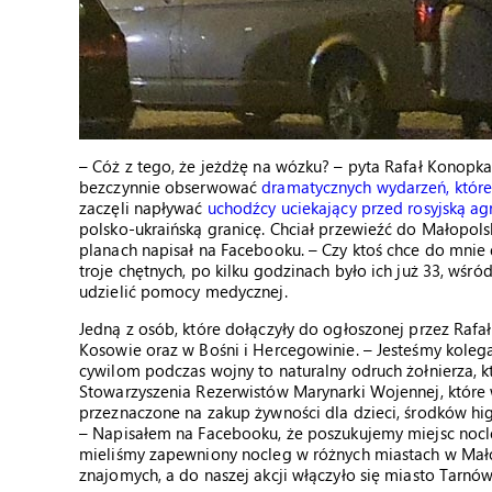
– Cóż z tego, że jeżdżę na wózku? – pyta Rafał Konopka
bezczynnie obserwować
dramatycznych wydarzeń, które
zaczęli napływać
uchodźcy uciekający przed rosyjską ag
polsko-ukraińską granicę. Chciał przewieźć do Małopolsk
planach napisał na Facebooku. – Czy ktoś chce do mnie d
troje chętnych, po kilku godzinach było ich już 33, wśró
udzielić pomocy medycznej.
Jedną z osób, które dołączyły do ogłoszonej przez Rafała 
Kosowie oraz w Bośni i Hercegowinie. – Jesteśmy koleg
cywilom podczas wojny to naturalny odruch żołnierza, kt
Stowarzyszenia Rezerwistów Marynarki Wojennej, które w
przeznaczone na zakup żywności dla dzieci, środków hi
– Napisałem na Facebooku, że poszukujemy miejsc nocle
mieliśmy zapewniony nocleg w różnych miastach w Mało
znajomych, a do naszej akcji włączyło się miasto Tarn