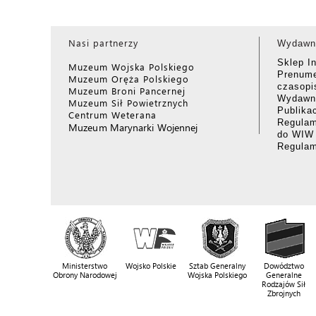
Nasi partnerzy
Wydawn
Sklep I
Muzeum Wojska Polskiego
Prenume
Muzeum Oręża Polskiego
czasop
Muzeum Broni Pancernej
Wydawni
Muzeum Sił Powietrznych
Publika
Centrum Weterana
Regulam
Muzeum Marynarki Wojennej
do WIW
Regula
Ministerstwo
Wojsko Polskie
Sztab Generalny
Dowództwo
Obrony Narodowej
Wojska Polskiego
Generalne
Rodzajów Sił
Zbrojnych