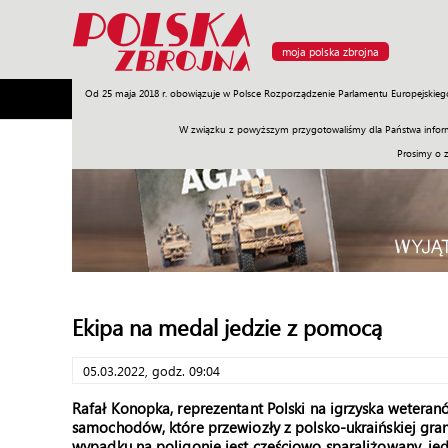
moja polska zbrojna
Od 25 maja 2018 r. obowiązuje w Polsce Rozporządzenie Parlamentu Europejskieg
Armia
Poligon
Sprzęt
Misje
Polityka
Prawo
W związku z powyższym przygotowaliśmy dla Państwa inform
Prosimy o 
Ekipa na medal jedzie z pomocą
05.03.2022, godz. 09:04
Rafał Konopka, reprezentant Polski na igrzyska wetera
samochodów, które przewiozły z polsko-ukraińskiej gra
wypadku na poligonie jest częściowo sparaliżowany, je