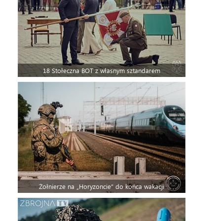
18 Stołeczna BOT z własnym sztandarem
Żołnierze na „Horyzoncie” do końca wakacji