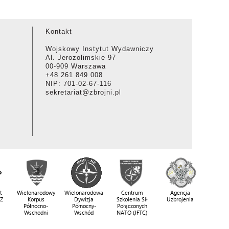
Kontakt
Wojskowy Instytut Wydawniczy
Al. Jerozolimskie 97
00-909 Warszawa
+48 261 849 008
NIP: 701-02-67-116
sekretariat@zbrojni.pl
t
Wielonarodowy
Wielonarodowa
Centrum
Agencja
SZ
Korpus
Dywizja
Szkolenia Sił
Uzbrojenia
Północno-
Północny-
Połączonych
Wschodni
Wschód
NATO (JFTC)