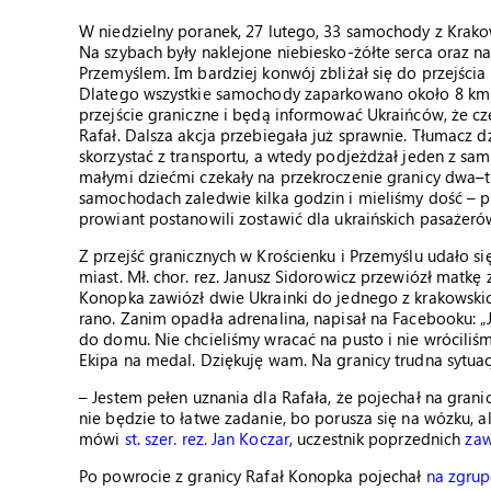
W niedzielny poranek, 27 lutego, 33 samochody z Krako
Na szybach były naklejone niebiesko-żółte serca oraz na
Przemyślem. Im bardziej konwój zbliżał się do przejścia
Dlatego wszystkie samochody zaparkowano około 8 km 
przejście graniczne i będą informować Ukraińców, że cz
Rafał. Dalsza akcja przebiegała już sprawnie. Tłumacz dz
skorzystać z transportu, a wtedy podjeżdżał jeden z sam
małymi dziećmi czekały na przekroczenie granicy dwa–tr
samochodach zaledwie kilka godzin i mieliśmy dość – p
prowiant postanowili zostawić dla ukraińskich pasażeró
Z przejść granicznych w Krościenku i Przemyślu udało s
miast. Mł. chor. rez. Janusz Sidorowicz przewiózł matkę 
Konopka zawiózł dwie Ukrainki do jednego z krakowskich
rano. Zanim opadła adrenalina, napisał na Facebooku:
do domu. Nie chcieliśmy wracać na pusto i nie wrócili
Ekipa na medal. Dziękuję wam. Na granicy trudna sytua
– Jestem pełen uznania dla Rafała, że pojechał na granicę
nie będzie to łatwe zadanie, bo porusza się na wózku, al
mówi
st. szer. rez. Jan Koczar
, uczestnik poprzednich
zaw
Po powrocie z granicy Rafał Konopka pojechał
na zgrup