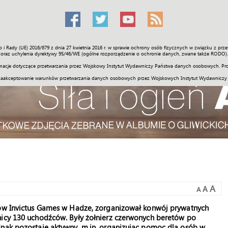
o i Rady (UE) 2016/679 z dnia 27 kwietnia 2016 r. w sprawie ochrony osób fizycznych w związku z 
Świat
Społeczność
Sport
Historia
Galerie
Wideo
ENGLI
oraz uchylenia dyrektywy 95/46/WE (ogólne rozporządzenie o ochronie danych, zwane także RODO).
acje dotyczące przetwarzania przez Wojskowy Instytut Wydawniczy Państwa danych osobowych. Pro
zaakceptowanie warunków przetwarzania danych osobowych przez Wojskowych Instytut Wydawniczy
A
A
A
nów Invictus Games w Hadze, zorganizował konwój prywatnych
nicy 130 uchodźców. Były żołnierz czerwonych beretów po
dnak pozostaje aktywny, m.in. organizując pomoc dla osób w