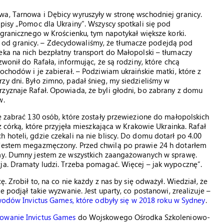
wa, Tarnowa i Dębicy wyruszyły w stronę wschodniej granicy.
pisy „Pomoc dla Ukrainy”. Wszyscy spotkali się pod
 granicznego w Krościenku, tym napotykał większe korki.
od granicy. – Zdecydowaliśmy, że tłumacze podejdą pod
eka na nich bezpłatny transport do Małopolski – tłumaczy
wonił do Rafała, informując, że są rodziny, które chcą
ochodów i je zabierał. – Podziwiam ukraińskie matki, które z
zy dni. Było zimno, padał śnieg, my siedzieliśmy w
rzyznaje Rafał. Opowiada, że byli głodni, bo zabrany z domu
w.
ię zabrać 130 osób, które zostały przewiezione do małopolskich
z córką, które przyjęła mieszkająca w Krakowie Ukrainka. Rafał
 hoteli, gdzie czekali na nie bliscy. Do domu dotarł po 4.00
 „Jestem megazmęczony. Przed chwilą po prawie 24 h dotarłem
śmy. Dumny jestem ze wszystkich zaangażowanych w sprawę.
cja. Dramaty ludzi. Trzeba pomagać. Więcej – jak wypocznę”.
. Zrobił to, na co nie każdy z nas by się odważył. Wiedział, że
e podjął takie wyzwanie. Jest uparty, co postanowi, zrealizuje –
odów Invictus Games, które odbyły się w 2018 roku w Sydney
.
owanie Invictus Games
do Wojskowego Ośrodka Szkoleniowo-