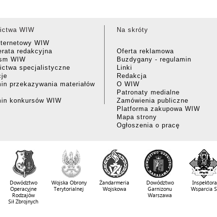
ictwa WIW
Na skróty
nternetowy WIW
rata redakcyjna
Oferta reklamowa
ism WIW
Buzdygany - regulamin
ctwa specjalistyczne
Linki
cje
Redakcja
in przekazywania materiałów
O WIW
Patronaty medialne
min konkursów WIW
Zamówienia publiczne
Platforma zakupowa WIW
Mapa strony
Ogłoszenia o pracę
Dowództwo
Wojska Obrony
Żandarmeria
Dowództwo
Inspektora
Operacyjne
Terytorialnej
Wojskowa
Garnizonu
Wsparcia 
Rodzajów
Warszawa
Sił Zbrojnych