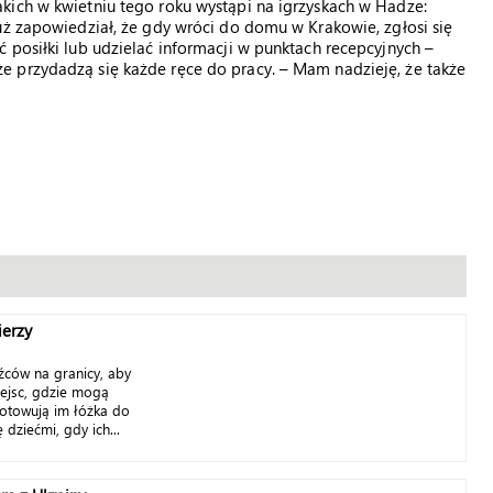
kich w kwietniu tego roku wystąpi na igrzyskach w Hadze:
uż zapowiedział, że gdy wróci do domu w Krakowie, zgłosi się
 posiłki lub udzielać informacji w punktach recepcyjnych –
 przydadzą się każde ręce do pracy. – Mam nadzieję, że także
ierzy
źców na granicy, aby
ejsc, gdzie mogą
gotowują im łóżka do
 dziećmi, gdy ich...