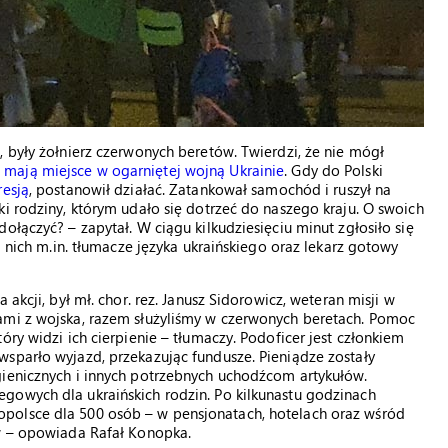
, były żołnierz czerwonych beretów. Twierdzi, że nie mógł
 mają miejsce w ogarniętej wojną Ukrainie
. Gdy do Polski
resją
, postanowił działać. Zatankował samochód i ruszył na
i rodziny, którym udało się dotrzeć do naszego kraju. O swoich
ołączyć? – zapytał. W ciągu kilkudziesięciu minut zgłosiło się
d nich m.in. tłumacze języka ukraińskiego oraz lekarz gotowy
akcji, był mł. chor. rez. Janusz Sidorowicz, weteran misji w
ami z wojska, razem służyliśmy w czerwonych beretach. Pomoc
óry widzi ich cierpienie – tłumaczy. Podoficer jest członkiem
sparło wyjazd, przekazując fundusze. Pieniądze zostały
gienicznych i innych potrzebnych uchodźcom artykułów.
gowych dla ukraińskich rodzin. Po kilkunastu godzinach
polsce dla 500 osób – w pensjonatach, hotelach oraz wśród
ów – opowiada Rafał Konopka.