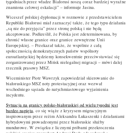
tygodniach przez władze Białorusi noszą coraz bardziej wyraźne
znamiona celowej eskalacji” – informuje Jasina.
Wiceszef polskiej dyplomacji w rozmowie z przedstawicielem
Republiki Białorusi miał zaznaczyć także, że tego typu działania
„są nie do przyjęcia” przez stronę polską i nie będą
akceptowane. Podkreślił, że Polska jest zdeterminowana, by
chronić własne granice oraz granice zewnętrzne Unii
Europejskiej. – Przekazał także, że wspólnie z całą
społecznością demokratycznych państw wspólnoty
euroatlantyckiej będziemy konsekwentnie przeciwstawiać się
zorganizowanej przez Mińsk nielegalnej migracji – mówi dalej
rzecznik prasowy MSZ.
Wiceminister Piotr Wawrzyk zapowiedział skierowanie do
białoruskiego MSZ noty protestacyjnej oraz wezwał
wschodniego sąsiada do natychmiastowego wyjaśnienia
incydentu.
Sytuacja na granicy polsko-białoruskiej od wielu tygodni jest
bardzo napięta
, co się wiąże z kryzysem migracyjnym
inspirowanym przez reżim Aleksandra Łukaszenki i działaniami
hybrydowymi prowadzonymi przez białoruskie służby
mundurowe. W związku z licznymi próbami przekroczenia