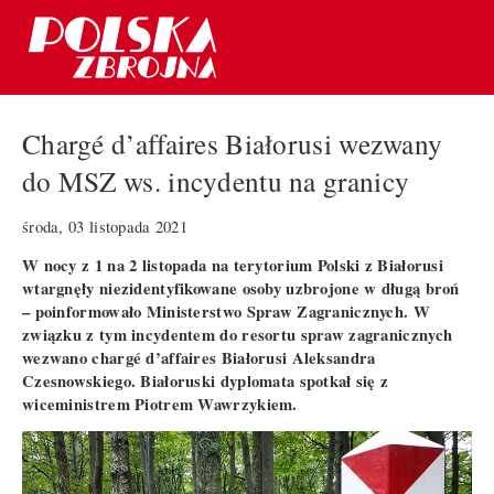
Chargé d’affaires Białorusi wezwany
do MSZ ws. incydentu na granicy
środa, 03 listopada 2021
W nocy z 1 na 2 listopada na terytorium Polski z Białorusi
wtargnęły niezidentyfikowane osoby uzbrojone w długą broń
– poinformowało Ministerstwo Spraw Zagranicznych. W
związku z tym incydentem do resortu spraw zagranicznych
wezwano chargé d’affaires Białorusi Aleksandra
Czesnowskiego. Białoruski dyplomata spotkał się z
wiceministrem Piotrem Wawrzykiem.