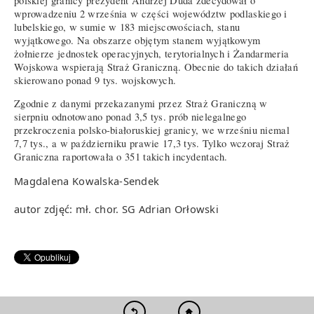
polskiej granicy prezydent Andrzej Duda zdecydował o
wprowadzeniu 2 września w części województw podlaskiego i
lubelskiego, w sumie w 183 miejscowościach, stanu
wyjątkowego. Na obszarze objętym stanem wyjątkowym
żołnierze jednostek operacyjnych, terytorialnych i Żandarmeria
Wojskowa wspierają Straż Graniczną. Obecnie do takich działań
skierowano ponad 9 tys. wojskowych.
Zgodnie z danymi przekazanymi przez Straż Graniczną w
sierpniu odnotowano ponad 3,5 tys. prób nielegalnego
przekroczenia polsko-białoruskiej granicy, we wrześniu niemal
7,7 tys., a w październiku prawie 17,3 tys. Tylko wczoraj Straż
Graniczna raportowała o 351 takich incydentach.
Magdalena Kowalska-Sendek
autor zdjęć: mł. chor. SG Adrian Orłowski