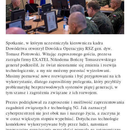
Spotkanie, w którym uczestniczyła kierownicza kadra
Dowództwa otworzył Dowódca Operacyjny RSZ gen. dyw.
Tomasz Piotrowski. Witając zaproszonego gościa, prezesa
zarządu firmy EXATEL Nikodema Bończę Tomaszewskiego
generał podkreślił, że świat nieustannie się zmienia i rozwija
technologicznie, a my nie możemy pozostać wyizolowani.
Musimy poznawać nowe rozwiązania i być przygotowani na ich
wykorzystanie, dlatego zaprosiliśmy prelegenta, który przybliży
problematykę bezprzewodowych systemów piątej generacji, w
tym szanse i zagrożenia związane z ich rozwojem.
Prezes podziękował za zaproszenie i możliwość zaprezentowania
zagadnień związanych z technologią 5G. Jak zaznaczył
cyberprzestrzeń nie jest obok nas i naszego życia, a zaczyna je
w coraz większym stopniu wypełniać. Dotychczas technologie
komórkowe wykorzystywane były przez ludzi, natomiast
innowacyjne rozwiązania przyszłości pozwolą na autonomiczne