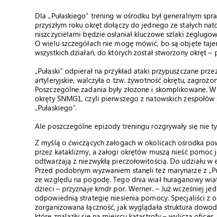
Dla „Pułaskiego” trening w ośrodku był generalnym s
przyszłym roku okręt dołączy do jednego ze stałych nat
niszczycielami będzie osłaniał kluczowe szlaki żeglugo
O wielu szczegółach nie mogę mówić, bo są objęte tajemn
wszystkich działań, do których został stworzony okręt –
„Pułaski” odpierał na przykład ataki przypuszczane prze
artyleryjskie, walczyła o tzw. żywotność okrętu, zagrożon
Poszczególne zadania były złożone i skomplikowane. W 
okręty SNMG1, czyli pierwszego z natowskich zespołó
„Pułaskiego”.
Ale poszczególne epizody treningu rozgrywały się nie t
Z myślą o ćwiczących załogach w okolicach ośrodka pow
przez kataklizmy, a załogi okrętów muszą nieść pomoc 
odtwarzają z niezwykłą pieczołowitością. Do udziału w e
Przed podobnym wyzwaniem stanęli też marynarze z „Puł
ze względu na pogodę. Tego dnia wiał huraganowy wiatr
dzieci – przyznaje kmdr por. Werner. – Już wcześniej j
odpowiednią strategię niesienia pomocy. Specjaliści z o
zorganizowana łączność, jak wyglądała struktura dowod
które znalazły się na miejscu katastrofy – wylicza oficer.