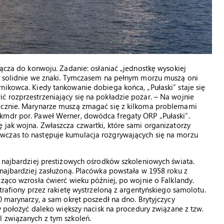
łącza do konwoju. Zadanie: osłaniać „jednostkę wysokiej
om solidnie we znaki. Tymczasem na pełnym morzu muszą oni
nikowca. Kiedy tankowanie dobiega końca, „Pułaski” staje się
 rozprzestrzeniający się na pokładzie pożar. – Na wojnie
micznie. Marynarze muszą zmagać się z kilkoma problemami
kmdr por. Paweł Werner, dowódca fregaty ORP „Pułaski”.
 jak wojna. Zwłaszcza czwartki, które sami organizatorzy
wczas to następuje kumulacja rozgrywających się na morzu
z najbardziej prestiżowych ośrodków szkoleniowych świata.
 najbardziej zasłużoną. Placówka powstała w 1958 roku z
ząco wzrosła ćwierć wieku później, po wojnie o Falklandy.
 trafiony przez rakietę wystrzeloną z argentyńskiego samolotu.
0 marynarzy, a sam okręt poszedł na dno. Brytyjczycy
ży położyć daleko większy nacisk na procedury związane z tzw.
l związanych z tym szkoleń.