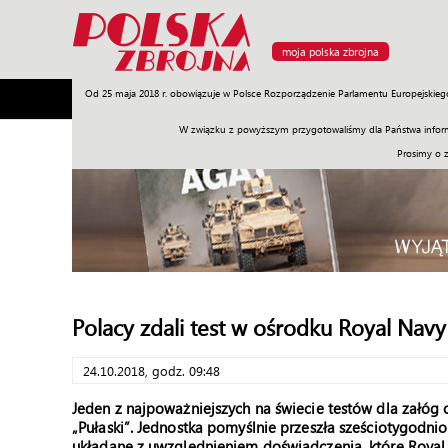
moja polska zbrojna
Od 25 maja 2018 r. obowiązuje w Polsce Rozporządzenie Parlamentu Europejskieg
Armia
Poligon
Sprzęt
Misje
Polityka
Prawo
W związku z powyższym przygotowaliśmy dla Państwa inform
Prosimy o 
Polacy zdali test w ośrodku Royal Navy
24.10.2018, godz. 09:48
Jeden z najpoważniejszych na świecie testów dla załóg 
„Pułaski”. Jednostka pomyślnie przeszła sześciotygodni
układane z uwzględnieniem doświadczenia, które Royal 