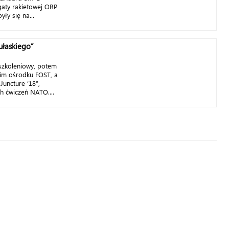
gaty rakietowej ORP
yły się na...
ułaskiego”
-szkoleniowy, potem
kim ośrodku FOST, a
Juncture ‘18”,
h ćwiczeń NATO....