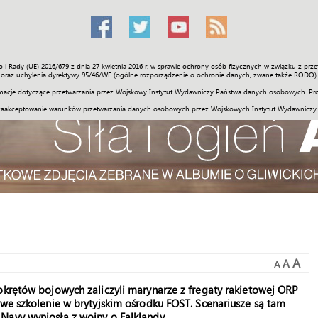
o i Rady (UE) 2016/679 z dnia 27 kwietnia 2016 r. w sprawie ochrony osób fizycznych w związku z 
Świat
Społeczność
Sport
Historia
Galerie
Wideo
ENGLI
oraz uchylenia dyrektywy 95/46/WE (ogólne rozporządzenie o ochronie danych, zwane także RODO).
acje dotyczące przetwarzania przez Wojskowy Instytut Wydawniczy Państwa danych osobowych. Pro
zaakceptowanie warunków przetwarzania danych osobowych przez Wojskowych Instytut Wydawniczy
A
A
A
okrętów bojowych zaliczyli marynarze z fregaty rakietowej ORP
owe szkolenie w brytyjskim ośrodku FOST. Scenariusze są tam
Navy wyniosła z wojny o Falklandy.