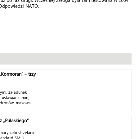
 już po raz drugi. Wcześniej załoga była tam testowana w 2004
ł Odpowiedzi NATO.
„Kormoran” – trzy
ymi, załadunek
 ustawianie min,
dronów, masowa...
z „Pułaskiego”
 marynarki strzelanie
 Standard SM-1