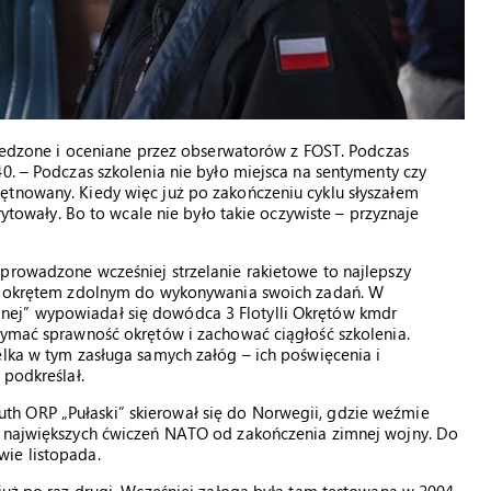
 śledzone i oceniane przez obserwatorów z FOST. Podczas
0. – Podczas szkolenia nie było miejsca na sentymenty czy
ętnowany. Kiedy więc już po zakończeniu cyklu słyszałem
rytowały. Bo to wcale nie było takie oczywiste – przyznaje
prowadzone wcześniej strzelanie rakietowe to najlepszy
est okrętem zdolnym do wykonywania swoich zadań. W
nej” wypowiadał się dowódca 3 Flotylli Okrętów kmdr
zymać sprawność okrętów i zachować ciągłość szkolenia.
elka w tym zasługa samych załóg – ich poświęcenia i
 podkreślał.
h ORP „Pułaski” skierował się do Norwegii, gdzie weźmie
z największych ćwiczeń NATO od zakończenia zimnej wojny. Do
ie listopada.