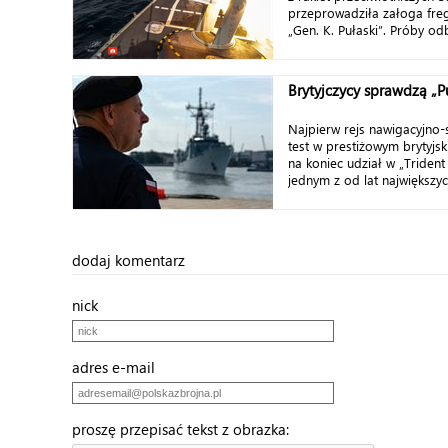
przeprowadziła załoga fre
„Gen. K. Pułaski”. Próby odb
Brytyjczycy sprawdzą „P
Najpierw rejs nawigacyjno
test w prestiżowym brytyjs
na koniec udział w „Trident 
jednym z od lat największyc
dodaj komentarz
nick
adres e-mail
proszę przepisać tekst z obrazka: