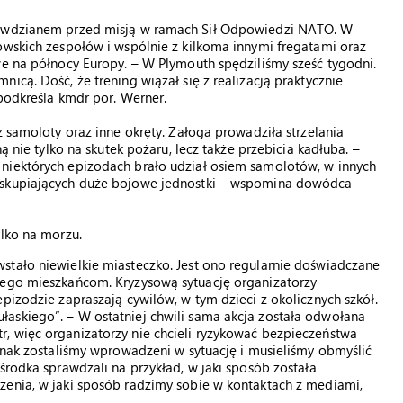
prawdzianem przed misją w ramach Sił Odpowiedzi NATO. W
owskich zespołów i wspólnie z kilkoma innymi fregatami oraz
we na północy Europy. – W Plymouth spędziliśmy sześć tygodni.
icą. Dość, że trening wiązał się z realizacją praktycznie
 podkreśla kmdr por. Werner.
z samoloty oraz inne okręty. Załoga prowadziła strzelania
ą nie tylko na skutek pożaru, lecz także przebicia kadłuba. –
niektórych epizodach brało udział osiem samolotów, w innych
w skupiających duże bojowe jednostki – wspomina dowódca
ylko na morzu.
stało niewielkie miasteczko. Jest ono regularnie doświadczane
jego mieszkańcom. Kryzysową sytuację organizatorzy
pizodzie zapraszają cywilów, w tym dzieci z okolicznych szkół.
askiego”. – W ostatniej chwili sama akcja została odwołana
, więc organizatorzy nie chcieli ryzykować bezpieczeństwa
ednak zostaliśmy wprowadzeni w sytuację i musieliśmy obmyślić
środka sprawdzali na przykład, w jaki sposób została
zenia, w jaki sposób radzimy sobie w kontaktach z mediami,