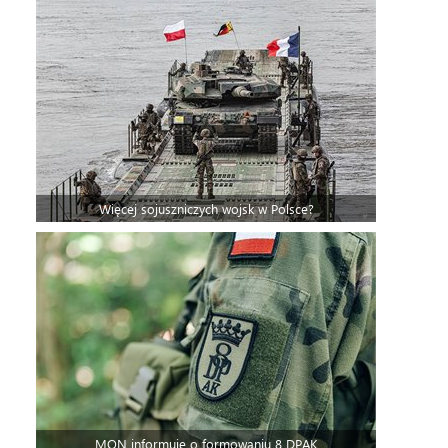
Więcej sojuszniczych wojsk w Polsce?
MON informuje o formowaniu 8 DPAK