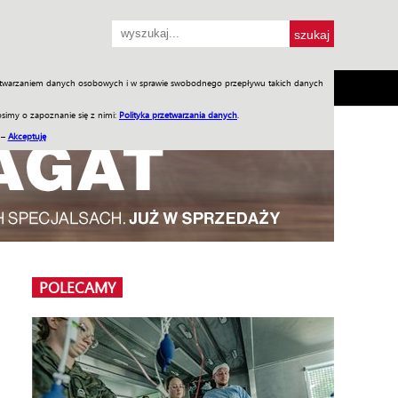
przetwarzaniem danych osobowych i w sprawie swobodnego przepływu takich danych
SH
SKLEP
Jednodniówki
Praca w WIW
simy o zapoznanie się z nimi:
Polityka przetwarzania danych
.
 –
Akceptuję
POLECAMY