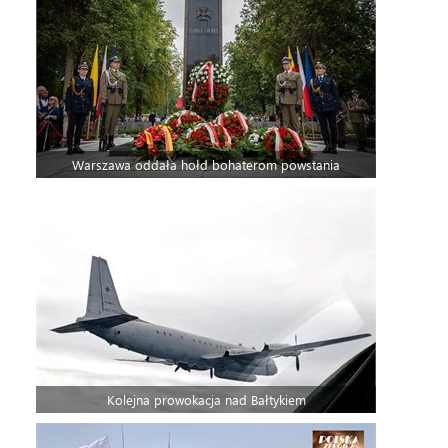
Warszawa oddała hołd bohaterom powstania
Kolejna prowokacja nad Bałtykiem