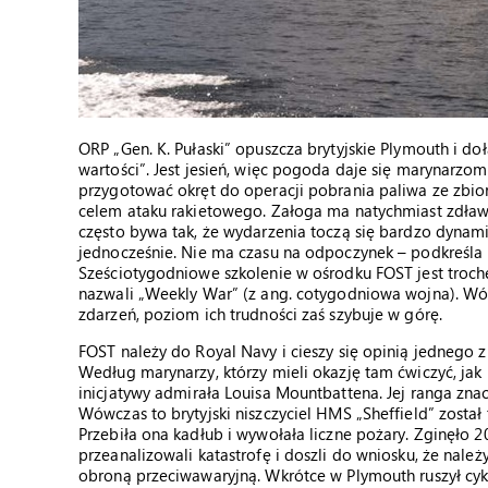
ORP „Gen. K. Pułaski” opuszcza brytyjskie Plymouth i do
wartości”. Jest jesień, więc pogoda daje się marynarz
przygotować okręt do operacji pobrania paliwa ze zbior
celem ataku rakietowego. Załoga ma natychmiast zdławić
często bywa tak, że wydarzenia toczą się bardzo dyna
jednocześnie. Nie ma czasu na odpoczynek – podkreśla 
Sześciotygodniowe szkolenie w ośrodku FOST jest trochę
nazwali „Weekly War” (z ang. cotygodniowa wojna). Wó
zdarzeń, poziom ich trudności zaś szybuje w górę.
FOST należy do Royal Navy i cieszy się opinią jednego 
Według marynarzy, którzy mieli okazję tam ćwiczyć, jak
inicjatywy admirała Louisa Mountbattena. Jej ranga znac
Wówczas to brytyjski niszczyciel HMS „Sheffield” został
Przebiła ona kadłub i wywołała liczne pożary. Zginęło 2
przeanalizowali katastrofę i doszli do wniosku, że nale
obroną przeciwawaryjną. Wkrótce w Plymouth ruszył cyk