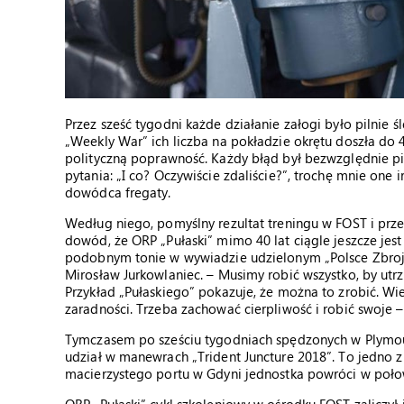
Przez sześć tygodni każde działanie załogi było pilnie
„Weekly War” ich liczba na pokładzie okrętu doszła do 4
polityczną poprawność. Każdy błąd był bezwzględnie pi
pytania: „I co? Oczywiście zdaliście?”, trochę mnie one i
dowódca fregaty.
Według niego, pomyślny rezultat treningu w FOST i prze
dowód, że ORP „Pułaski” mimo 40 lat ciągle jeszcze j
podobnym tonie w wywiadzie udzielonym „Polsce Zbroj
Mirosław Jurkowlaniec. – Musimy robić wszystko, by utr
Przykład „Pułaskiego” pokazuje, że można to zrobić. Wi
zaradności. Trzeba zachować cierpliwość i robić swoje –
Tymczasem po sześciu tygodniach spędzonych w Plymout
udział w manewrach „Trident Juncture 2018”. To jedno 
macierzystego portu w Gdyni jednostka powróci w połow