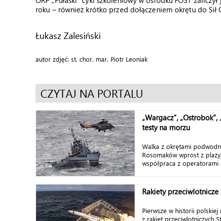
ORP „Pułaski” cykl szkoleniowy w ośrodku FOST zaliczył
roku – również krótko przed dołączeniem okrętu do Si
Łukasz Zalesiński
autor zdjęć: st. chor. mar. Piotr Leoniak
CZYTAJ NA PORTALU
„Wargacz”, „Ostrobok”, 
testy na morzu
Walka z okrętami podwodn
Rosomaków wprost z plaży,
współpraca z operatorami 
Rakiety przeciwlotnicze 
Pierwsze w historii polskiej
z rakiet przeciwlotniczych