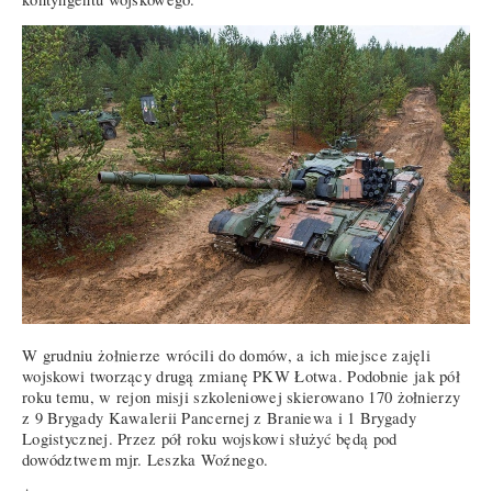
W grudniu żołnierze wrócili do domów, a ich miejsce zajęli
wojskowi tworzący drugą zmianę PKW Łotwa. Podobnie jak pół
roku temu, w rejon misji szkoleniowej skierowano 170 żołnierzy
z 9 Brygady Kawalerii Pancernej z Braniewa i 1 Brygady
Logistycznej. Przez pół roku wojskowi służyć będą pod
dowództwem mjr. Leszka Woźnego.