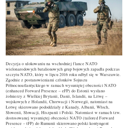
Decyzja o ulokowaniu na wschodniej flance NATO
wielonarodowych batalionowych grup bojowych zapadła podczas
szczytu NATO, który w lipcu 2016 roku odbył się w Warszawie.
Zgodnie z postanowieniami członków Sojuszu
Północnoatlantyckiego w ramach wysuniętej obecności NATO
(enhanced Forward Presence – eFP) do Estonii wysłano
żołnierzy z Wielkiej Brytanii, Danii, Islandii, na Litwę –
wojskowych z Holandii, Chorwacji i Norwegii, natomiast na
Łotwę skierowano pododdziały z Kanady, Albanii, Włoch,
Słowenii, Słowacji, Hiszpanii i Polski. Natomiast w ramach tzw.
dostosowanej wysuniętej obecności NATO (tailored Forward
Presence – tFP) do Rumunii skierowano polski kontyngent