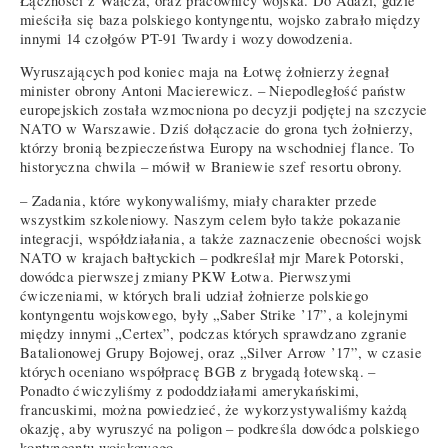
Łączności z Wałcza, oraz pracownicy wojska. Do Ādaži, gdzie
mieściła się baza polskiego kontyngentu, wojsko zabrało między
innymi 14 czołgów PT-91 Twardy i wozy dowodzenia.
Wyruszających pod koniec maja na Łotwę żołnierzy żegnał
minister obrony Antoni Macierewicz. – Niepodległość państw
europejskich została wzmocniona po decyzji podjętej na szczycie
NATO w Warszawie. Dziś dołączacie do grona tych żołnierzy,
którzy bronią bezpieczeństwa Europy na wschodniej flance. To
historyczna chwila – mówił w Braniewie szef resortu obrony.
– Zadania, które wykonywaliśmy, miały charakter przede
wszystkim szkoleniowy. Naszym celem było także pokazanie
integracji, współdziałania, a także zaznaczenie obecności wojsk
NATO w krajach bałtyckich – podkreślał mjr Marek Potorski,
dowódca pierwszej zmiany PKW Łotwa. Pierwszymi
ćwiczeniami, w których brali udział żołnierze polskiego
kontyngentu wojskowego, były „Saber Strike ’17”, a kolejnymi
między innymi „Certex”, podczas których sprawdzano zgranie
Batalionowej Grupy Bojowej, oraz „Silver Arrow ’17”, w czasie
których oceniano współpracę BGB z brygadą łotewską. –
Ponadto ćwiczyliśmy z pododdziałami amerykańskimi,
francuskimi, można powiedzieć, że wykorzystywaliśmy każdą
okazję, aby wyruszyć na poligon – podkreśla dowódca polskiego
kontyngentu wojskowego.