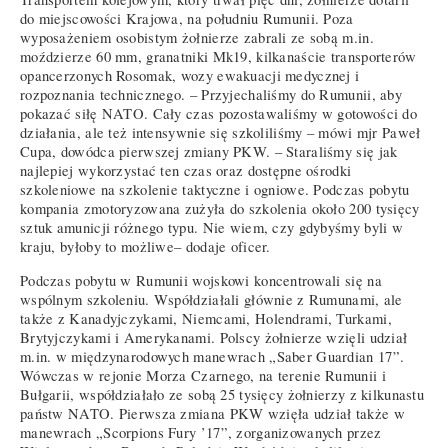
do miejscowości Krajowa, na południu Rumunii. Poza
wyposażeniem osobistym żołnierze zabrali ze sobą m.in.
moździerze 60 mm, granatniki Mk19, kilkanaście transporterów
opancerzonych Rosomak, wozy ewakuacji medycznej i
rozpoznania technicznego. – Przyjechaliśmy do Rumunii, aby
pokazać siłę NATO. Cały czas pozostawaliśmy w gotowości do
działania, ale też intensywnie się szkoliliśmy – mówi mjr Paweł
Cupa, dowódca pierwszej zmiany PKW. – Staraliśmy się jak
najlepiej wykorzystać ten czas oraz dostępne ośrodki
szkoleniowe na szkolenie taktyczne i ogniowe. Podczas pobytu
kompania zmotoryzowana zużyła do szkolenia około 200 tysięcy
sztuk amunicji różnego typu. Nie wiem, czy gdybyśmy byli w
kraju, byłoby to możliwe– dodaje oficer.
Podczas pobytu w Rumunii wojskowi koncentrowali się na
wspólnym szkoleniu. Współdziałali głównie z Rumunami, ale
także z Kanadyjczykami, Niemcami, Holendrami, Turkami,
Brytyjczykami i Amerykanami. Polscy żołnierze wzięli udział
m.in. w międzynarodowych manewrach „Saber Guardian 17”.
Wówczas w rejonie Morza Czarnego, na terenie Rumunii i
Bułgarii, współdziałało ze sobą 25 tysięcy żołnierzy z kilkunastu
państw NATO. Pierwsza zmiana PKW wzięła udział także w
manewrach „Scorpions Fury ’17”, zorganizowanych przez