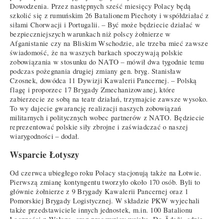
Dowodzenia. Przez następnych sześć miesięcy Polacy będą
szkolić się z rumuńskim 26 Batalionem Piechoty i współdziałać z
siłami Chorwacji i Portugalii. – Być może będziecie działać w
bezpieczniejszych warunkach niż polscy żołnierze w
Afganistanie czy na Bliskim Wschodzie, ale trzeba mieć zawsze
świadomość, że na waszych barkach spoczywają polskie
zobowiązania w stosunku do NATO – mówił dwa tygodnie temu
podczas pożegnania drugiej zmiany gen. bryg. Stanisław
Czosnek, dowódca 11 Dywizji Kawalerii Pancernej. – Polską
flagę i proporzec 17 Brygady Zmechanizowanej, które
zabierzecie ze sobą na teatr działań, trzymajcie zawsze wysoko.
To wy dajecie gwarancję realizacji naszych zobowiązań
militarnych i politycznych wobec partnerów z NATO. Będziecie
reprezentować polskie siły zbrojne i zaświadczać o naszej
wiarygodności – dodał.
Wsparcie Łotyszy
Od czerwca ubiegłego roku Polacy stacjonują także na Łotwie.
Pierwszą zmianę kontyngentu tworzyło około 170 osób. Byli to
głównie żołnierze z 9 Brygady Kawalerii Pancernej oraz 1
Pomorskiej Brygady Logistycznej. W składzie PKW wyjechali
także przedstawiciele innych jednostek, m.in. 100 Batalionu