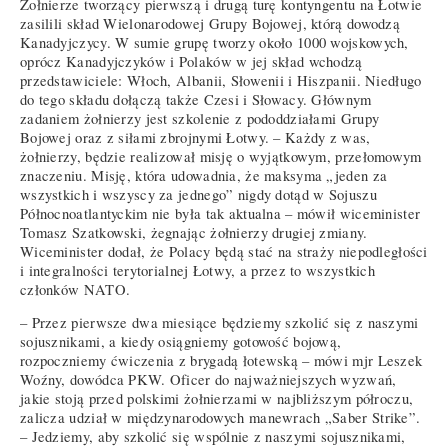
Żołnierze tworzący pierwszą i drugą turę kontyngentu na Łotwie
zasilili skład Wielonarodowej Grupy Bojowej, którą dowodzą
Kanadyjczycy. W sumie grupę tworzy około 1000 wojskowych,
oprócz Kanadyjczyków i Polaków w jej skład wchodzą
przedstawiciele: Włoch, Albanii, Słowenii i Hiszpanii. Niedługo
do tego składu dołączą także Czesi i Słowacy. Głównym
zadaniem żołnierzy jest szkolenie z pododdziałami Grupy
Bojowej oraz z siłami zbrojnymi Łotwy. – Każdy z was,
żołnierzy, będzie realizował misję o wyjątkowym, przełomowym
znaczeniu. Misję, która udowadnia, że maksyma „jeden za
wszystkich i wszyscy za jednego” nigdy dotąd w Sojuszu
Północnoatlantyckim nie była tak aktualna – mówił wiceminister
Tomasz Szatkowski, żegnając żołnierzy drugiej zmiany.
Wiceminister dodał, że Polacy będą stać na straży niepodległości
i integralności terytorialnej Łotwy, a przez to wszystkich
członków NATO.
– Przez pierwsze dwa miesiące będziemy szkolić się z naszymi
sojusznikami, a kiedy osiągniemy gotowość bojową,
rozpoczniemy ćwiczenia z brygadą łotewską – mówi mjr Leszek
Woźny, dowódca PKW. Oficer do najważniejszych wyzwań,
jakie stoją przed polskimi żołnierzami w najbliższym półroczu,
zalicza udział w międzynarodowych manewrach „Saber Strike”.
– Jedziemy, aby szkolić się wspólnie z naszymi sojusznikami,