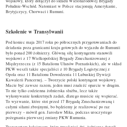
wojskowy, który dołączył do składu Wielonarodowej Brygady
Południe-Wschód. Natomiast w Polsce stacjonują Amerykanie,
Brytyjczycy, Chorwaci i Rumuni.
Szkolenie w Transylwanii
Pod koniec maja 2017 roku po półrocznych przygotowaniach do
działania poza granicami kraju gotowych do wyjazdu do Rumunii
było ponad 200 żołnierzy. Główną siłę kontyngentu stanowili
wojskowi z 17 Wielkopolskiej Brygady Zmechanizowanej z
Międzyrzecza (z 15 Batalionu Ułanów Poznańskich), ale w skład
PKW weszli także specjaliści z 10 Brygady Logistycznej z
Opola oraz 11 Batalionu Dowodzenia 11 Lubuskiej Dywizji
Kawalerii Pancernej. – Tworzycie polski kontyngent wojskowy.
Macie być zawsze razem, jeden musi znaleźć oparcie w drugim.
To nie tylko codzienna żołnierska służba, lecz także
wykonywanie konkretnych zadań, dlatego musicie się wspierać.
To wyzwanie, które stoi przed 17 Brygadą Zmechanizowaną i
całymi siłami zbrojnymi, bo będziemy je realizować po raz
pierwszy – mówił gen. Jarosław Mika, podczas uroczystego
pożegnania pierwszej zmiany PKW Rumunia.
Transportem kolejowym, który trwał pięć dni, żołnierze dotarli