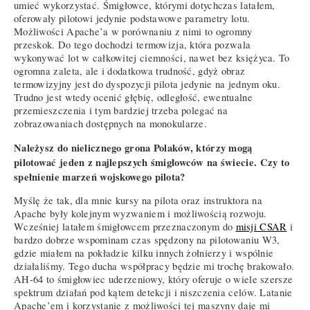
umieć wykorzystać. Śmigłowce, którymi dotychczas latałem,
oferowały pilotowi jedynie podstawowe parametry lotu.
Możliwości Apache’a w porównaniu z nimi to ogromny
przeskok. Do tego dochodzi termowizja, która pozwala
wykonywać lot w całkowitej ciemności, nawet bez księżyca. To
ogromna zaleta, ale i dodatkowa trudność, gdyż obraz
termowizyjny jest do dyspozycji pilota jedynie na jednym oku.
Trudno jest wtedy ocenić głębię, odległość, ewentualne
przemieszczenia i tym bardziej trzeba polegać na
zobrazowaniach dostępnych na monokularze.
Należysz do nielicznego grona Polaków, którzy mogą
pilotować jeden z najlepszych śmigłowców na świecie. Czy to
spełnienie marzeń wojskowego pilota?
Myślę że tak, dla mnie kursy na pilota oraz instruktora na
Apache były kolejnym wyzwaniem i możliwością rozwoju.
Wcześniej latałem śmigłowcem przeznaczonym do
misji CSAR
i
bardzo dobrze wspominam czas spędzony na pilotowaniu W3,
gdzie miałem na pokładzie kilku innych żołnierzy i wspólnie
działaliśmy. Tego ducha współpracy będzie mi trochę brakowało.
AH-64 to śmigłowiec uderzeniowy, który oferuje o wiele szersze
spektrum działań pod kątem detekcji i niszczenia celów. Latanie
Apache’em i korzystanie z możliwości tej maszyny daje mi