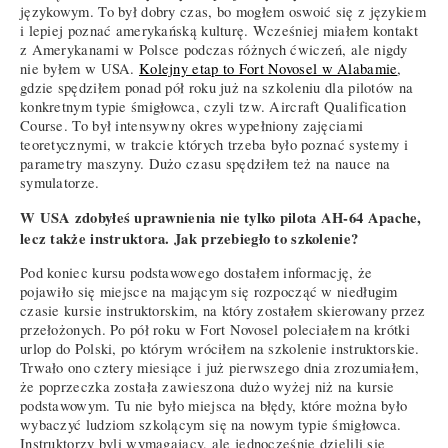
językowym. To był dobry czas, bo mogłem oswoić się z językiem
i lepiej poznać amerykańską kulturę. Wcześniej miałem kontakt
z Amerykanami w Polsce podczas różnych ćwiczeń, ale nigdy
nie byłem w USA.
Kolejny etap to Fort Novosel w Alabamie
,
gdzie spędziłem ponad pół roku już na szkoleniu dla pilotów na
konkretnym typie śmigłowca, czyli tzw. Aircraft Qualification
Course. To był intensywny okres wypełniony zajęciami
teoretycznymi, w trakcie których trzeba było poznać systemy i
parametry maszyny. Dużo czasu spędziłem też na nauce na
symulatorze.
W USA zdobyłeś uprawnienia nie tylko pilota AH-64 Apache,
lecz także instruktora. Jak przebiegło to szkolenie?
Pod koniec kursu podstawowego dostałem informację, że
pojawiło się miejsce na mającym się rozpocząć w niedługim
czasie kursie instruktorskim, na który zostałem skierowany przez
przełożonych. Po pół roku w Fort Novosel poleciałem na krótki
urlop do Polski, po którym wróciłem na szkolenie instruktorskie.
Trwało ono cztery miesiące i już pierwszego dnia zrozumiałem,
że poprzeczka została zawieszona dużo wyżej niż na kursie
podstawowym. Tu nie było miejsca na błędy, które można było
wybaczyć ludziom szkolącym się na nowym typie śmigłowca.
Instruktorzy byli wymagający, ale jednocześnie dzielili się