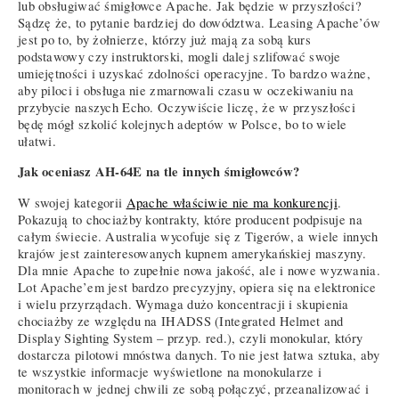
lub obsługiwać śmigłowce Apache. Jak będzie w przyszłości?
Sądzę że, to pytanie bardziej do dowództwa. Leasing Apache’ów
jest po to, by żołnierze, którzy już mają za sobą kurs
podstawowy czy instruktorski, mogli dalej szlifować swoje
umiejętności i uzyskać zdolności operacyjne. To bardzo ważne,
aby piloci i obsługa nie zmarnowali czasu w oczekiwaniu na
przybycie naszych Echo. Oczywiście liczę, że w przyszłości
będę mógł szkolić kolejnych adeptów w Polsce, bo to wiele
ułatwi.
Jak oceniasz AH-64E na tle innych śmigłowców?
W swojej kategorii
Apache właściwie nie ma konkurencji
.
Pokazują to chociażby kontrakty, które producent podpisuje na
całym świecie. Australia wycofuje się z Tigerów, a wiele innych
krajów jest zainteresowanych kupnem amerykańskiej maszyny.
Dla mnie Apache to zupełnie nowa jakość, ale i nowe wyzwania.
Lot Apache’em jest bardzo precyzyjny, opiera się na elektronice
i wielu przyrządach. Wymaga dużo koncentracji i skupienia
chociażby ze względu na IHADSS (Integrated Helmet and
Display Sighting System – przyp. red.), czyli monokular, który
dostarcza pilotowi mnóstwa danych. To nie jest łatwa sztuka, aby
te wszystkie informacje wyświetlone na monokularze i
monitorach w jednej chwili ze sobą połączyć, przeanalizować i