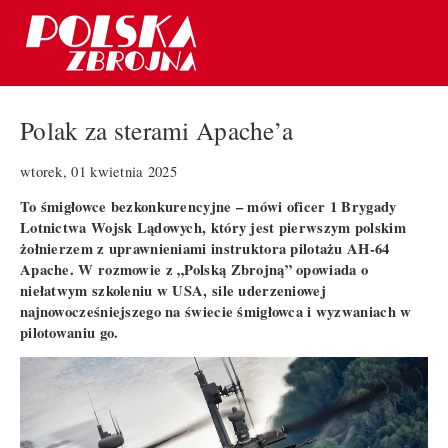
Polak za sterami Apache’a
wtorek, 01 kwietnia 2025
To śmigłowce bezkonkurencyjne – mówi oficer 1 Brygady
Lotnictwa Wojsk Lądowych, który jest pierwszym polskim
żołnierzem z uprawnieniami instruktora pilotażu AH-64
Apache. W rozmowie z „Polską Zbrojną” opowiada o
niełatwym szkoleniu w USA, sile uderzeniowej
najnowocześniejszego na świecie śmigłowca i wyzwaniach w
pilotowaniu go.