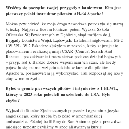
Wróćmy do początku twojej przygody z lotnictwem. Kim jest
pierwszy polski instruktor pilotażu AH-64 Apache?
Można powiedzieć, że moja droga zawodowa potoczyła się utartą
ścieżką. Najpierw liceum lotnicze, potem Wyższa Szkoła
Oficerska Sił Powietrznych w Dęblinie, skąd trafiłem do
1
Brygady Lotnictwa Wojsk Lądowych
. Latałem śmigłowcami Mi-2
i W-3PL. W 2 Eskadrze służyłem w zespole, który zajmuje się
planowaniem i realizacją misji CSAR (Combat Search And
Rescue – poszukiwanie i ratownictwo podczas działań bojowych
– przyp. red.). Bardzo dobrze wspominam ten czas, ale kiedy
pojawiła się szansa wzięcia udziału w kursie dla pilotów
Apache’a, postanowiłem ją wykorzystać. Tak rozpoczął się nowy
etap w moim życiu.
Byłeś w gronie pierwszych pilotów i inżynierów z 1 BLWL,
którzy w 2023 roku polecieli na szkolenie do USA. Było
ciężko?
Wyjazd do Stanów Zjednoczonych poprzedził egzamin z języka
angielskiego, który trzeba było zdać w amerykańskiej
ambasadzie. Później trafiliśmy do San Antonio, gdzie przez dwa
miesiące uczestniczyliśmy w specjalistycznym kursie