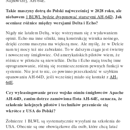
Najnowszej, AH-64E.
Takie maszyny dotrą do Polski najwcześniej w 2028 roku, ale
niebawem
. Jak
1 BLWL będzie dysponować starszymi AH-64D
oceniasz różnice między wersjami Delta i Echo?
Nigdy nie latałem Deltą, więc wstrzymam się z wydawaniem
opinii. Echo ma inne silniki, inną konstrukcję wirnika nośnego,
dzięki czemu maszyna ma większą moc. Ale myślę, że w Delcie
nam tej mocy też nie zabraknie. To w dalszym ciągu jest świetny
i nowoczesny śmigłowiec. Od amerykańskich pilotów wiem, że
różnice w pilotażu są niewielkie. Delta i Echo mają trochę inne
oprogramowanie, różnią się rozmieszczeniem pewnych funkcji w
systemie. Nie jest to nic, co powinno przeszkodzić w szybkim
opanowaniu AH-64D, jeśli wcześniej miało się kontakt z
AH-
64E
.
Czy wyleasingowanie przez wojsko ośmiu śmigłowców Apache
AH-64D, zanim dotrze zamówiona flota AH-64E, oznacza, że
szkolenie kolejnych pilotów i techników przeniesie się
wkrótce z USA do Polski?
Żołnierze 1 BLWL są systematycznie wysyłani na szkolenia do
USA. Obecnie są one obowiązkowe dla osób, które chcą latać