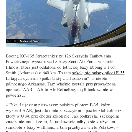
Boeing KC-135 Stratotanker ze 126 Skrzydła Tankowania
Powietrznego wystartował z bazy Scott Air Force w stanie
Illinois, która jest oddalona od lotniczej bazy Ebbing w Fort
Smith (Arkansas) o 640 km. To tam
szkolą się polscy piloci F-35
.
Latająca cysterna spotkała się z „Husarzem” na niebie
północnego Arkansas. Tam właśnie została przeprowadzona
operacja AAR – Air-to-Air Refueling, czyli tankowanie w
powietrzu.
– Fakt, że jestem pierwszym polskim pilotem F-35, który
wykonał AAR, jest dla mnie zaszczytem – powiedział żołnierz,
który w USA przechodzi szkolenie. Jak podkreśla, szczególne
znaczenie ma także to, że tankowanie odbyło się z użyciem
samolotu z bazy w Illinois, a tam przebywa wielu Polaków. –