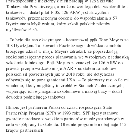
Prawdopodobnie niektórzy z nich pracują w 126 Skrzydle
Tankowania Powietrznego, a może nawet tego dnia wspierali ten
tankowiec – dodał pilot F-35. 126 ARW jest skrzydłem
tankowców przeznaczonym obecnie do współdziałania z 57
Dywizjonem Myśliwskim, który szkoli polskich pilotów
myśliwców F-35.
– To było dla nas ekscytujące – komentował ppłk Tony Meyers ze
108 Dywizjonu Tankowania Powietrznego, dowódca samolotu
biorącego udział w misji. Meyers zdradził, że poprzedził ją
sześciomiesięczny proces planowania we współpracy z jednostką
szkolenia lotniczego. Ppłk Meyers zaznaczył, że 126 ARW co
prawda przeprowadzało misje AAR z udziałem samolotów
polskich sił powietrznych już w 2018 roku, ale dotychczas
odbywało się to poza granicami USA. – To pierwszy raz, o ile mi
wiadomo, kiedy mogliśmy to zrobić w Stanach Zjednoczonych,
wspierając ich wymagania szkoleniowe z naszej bazy – dodał
dowódca podniebnego tankowca.
Illinois jest partnerem Polski od czasu rozpoczęcia State
Partnership Program (SPP) w 1993 roku. SPP łączy stanowe
gwardie narodowe z wojskiem partnerów międzynarodowych w
celu współpracy i szkolenia. Obecnie program ten obejmuje 115
krajów partnerskich.