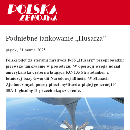
Podniebne tankowanie „Husarza”
piątek, 21 marca 2025
Polski pilot za sterami myśliwca F-35 „Husarz” przeprowadził
pierwsze tankowanie w powietrzu. W operacji wzięła udział
amerykańska cysterna latająca KC-135 Stratotanker z
lotniczej bazy Gwardii Narodowej Illinois. W Stanach
Zjednoczonych polscy piloci myśliwców piątej generacji F-
35A Lightning II przechodzą szkolenie.