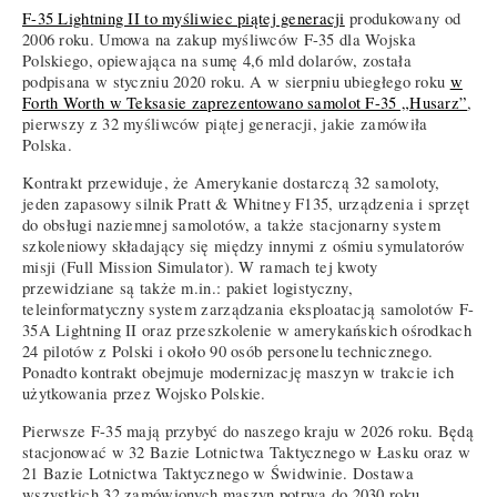
F-35 Lightning II to myśliwiec piątej generacji
produkowany od
2006 roku. Umowa na zakup myśliwców F-35 dla Wojska
Polskiego, opiewająca na sumę 4,6 mld dolarów, została
podpisana w styczniu 2020 roku. A w sierpniu ubiegłego roku
w
Forth Worth w Teksasie zaprezentowano samolot F-35 „Husarz”
,
pierwszy z 32 myśliwców piątej generacji, jakie zamówiła
Polska.
Kontrakt przewiduje, że Amerykanie dostarczą 32 samoloty,
jeden zapasowy silnik Pratt & Whitney F135, urządzenia i sprzęt
do obsługi naziemnej samolotów, a także stacjonarny system
szkoleniowy składający się między innymi z ośmiu symulatorów
misji (Full Mission Simulator). W ramach tej kwoty
przewidziane są także m.in.: pakiet logistyczny,
teleinformatyczny system zarządzania eksploatacją samolotów F-
35A Lightning II oraz przeszkolenie w amerykańskich ośrodkach
24 pilotów z Polski i około 90 osób personelu technicznego.
Ponadto kontrakt obejmuje modernizację maszyn w trakcie ich
użytkowania przez Wojsko Polskie.
Pierwsze F-35 mają przybyć do naszego kraju w 2026 roku. Będą
stacjonować w 32 Bazie Lotnictwa Taktycznego w Łasku oraz w
21 Bazie Lotnictwa Taktycznego w Świdwinie. Dostawa
wszystkich 32 zamówionych maszyn potrwa do 2030 roku.