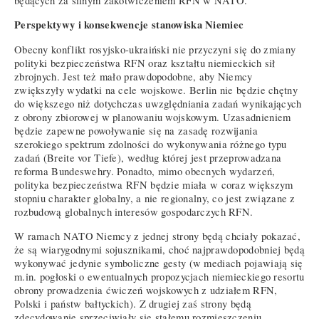
będących za silnym zakotwiczeniem RFN w NATO.
Perspektywy i konsekwencje stanowiska Niemiec
Obecny konflikt rosyjsko-ukraiński nie przyczyni się do zmiany
polityki bezpieczeństwa RFN oraz kształtu niemieckich sił
zbrojnych. Jest też mało prawdopodobne, aby Niemcy
zwiększyły wydatki na cele wojskowe. Berlin nie będzie chętny
do większego niż dotychczas uwzględniania zadań wynikających
z obrony zbiorowej w planowaniu wojskowym. Uzasadnieniem
będzie zapewne powoływanie się na zasadę rozwijania
szerokiego spektrum zdolności do wykonywania różnego typu
zadań (Breite vor Tiefe), według której jest przeprowadzana
reforma Bundeswehry. Ponadto, mimo obecnych wydarzeń,
polityka bezpieczeństwa RFN będzie miała w coraz większym
stopniu charakter globalny, a nie regionalny, co jest związane z
rozbudową globalnych interesów gospodarczych RFN.
W ramach NATO Niemcy z jednej strony będą chciały pokazać,
że są wiarygodnymi sojusznikami, choć najprawdopodobniej będą
wykonywać jedynie symboliczne gesty (w mediach pojawiają się
m.in. pogłoski o ewentualnych propozycjach niemieckiego resortu
obrony prowadzenia ćwiczeń wojskowych z udziałem RFN,
Polski i państw bałtyckich). Z drugiej zaś strony będą
zdecydowanie sprzeciwiały się stałemu rozmieszczeniu