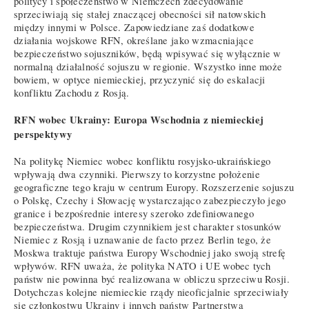
politycy i społeczeństwo w Niemczech zdecydowanie
sprzeciwiają się stałej znaczącej obecności sił natowskich
między innymi w Polsce. Zapowiedziane zaś dodatkowe
działania wojskowe RFN, określane jako wzmacniające
bezpieczeństwo sojuszników, będą wpisywać się wyłącznie w
normalną działalność sojuszu w regionie. Wszystko inne może
bowiem, w optyce niemieckiej, przyczynić się do eskalacji
konfliktu Zachodu z Rosją.
RFN wobec Ukrainy: Europa Wschodnia z niemieckiej
perspektywy
Na politykę Niemiec wobec konfliktu rosyjsko-ukraińskiego
wpływają dwa czynniki. Pierwszy to korzystne położenie
geograficzne tego kraju w centrum Europy. Rozszerzenie sojuszu
o Polskę, Czechy i Słowację wystarczająco zabezpieczyło jego
granice i bezpośrednie interesy szeroko zdefiniowanego
bezpieczeństwa. Drugim czynnikiem jest charakter stosunków
Niemiec z Rosją i uznawanie de facto przez Berlin tego, że
Moskwa traktuje państwa Europy Wschodniej jako swoją strefę
wpływów. RFN uważa, że polityka NATO i UE wobec tych
państw nie powinna być realizowana w obliczu sprzeciwu Rosji.
Dotychczas kolejne niemieckie rządy nieoficjalnie sprzeciwiały
się członkostwu Ukrainy i innych państw Partnerstwa