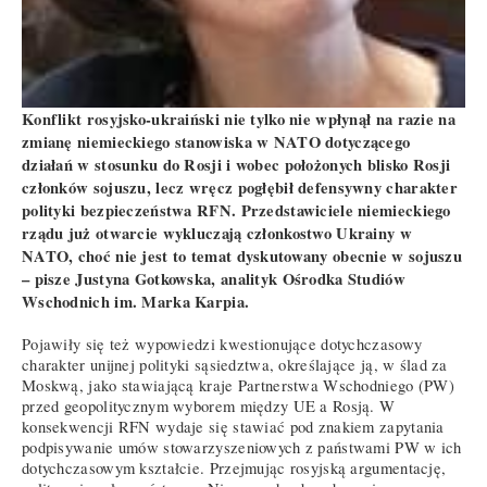
Konflikt rosyjsko-ukraiński nie tylko nie wpłynął na razie na
zmianę niemieckiego stanowiska w NATO dotyczącego
działań w stosunku do Rosji i wobec położonych blisko Rosji
członków sojuszu, lecz wręcz pogłębił defensywny charakter
polityki bezpieczeństwa RFN. Przedstawiciele niemieckiego
rządu już otwarcie wykluczają członkostwo Ukrainy w
NATO, choć nie jest to temat dyskutowany obecnie w sojuszu
– pisze Justyna Gotkowska, analityk Ośrodka Studiów
Wschodnich im. Marka Karpia.
Pojawiły się też wypowiedzi kwestionujące dotychczasowy
charakter unijnej polityki sąsiedztwa, określające ją, w ślad za
Moskwą, jako stawiającą kraje Partnerstwa Wschodniego (PW)
przed geopolitycznym wyborem między UE a Rosją. W
konsekwencji RFN wydaje się stawiać pod znakiem zapytania
podpisywanie umów stowarzyszeniowych z państwami PW w ich
dotychczasowym kształcie. Przejmując rosyjską argumentację,