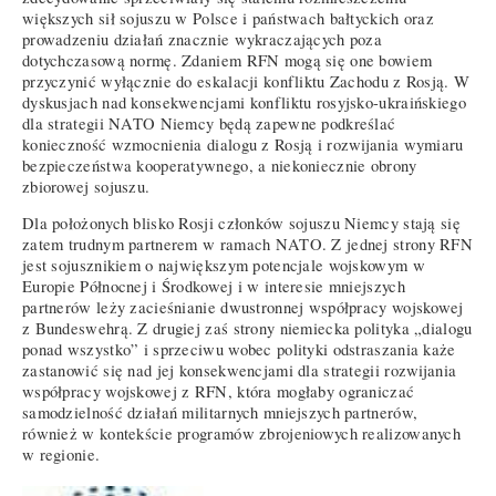
większych sił sojuszu w Polsce i państwach bałtyckich oraz
prowadzeniu działań znacznie wykraczających poza
dotychczasową normę. Zdaniem RFN mogą się one bowiem
przyczynić wyłącznie do eskalacji konfliktu Zachodu z Rosją. W
dyskusjach nad konsekwencjami konfliktu rosyjsko-ukraińskiego
dla strategii NATO Niemcy będą zapewne podkreślać
konieczność wzmocnienia dialogu z Rosją i rozwijania wymiaru
bezpieczeństwa kooperatywnego, a niekoniecznie obrony
zbiorowej sojuszu.
Dla położonych blisko Rosji członków sojuszu Niemcy stają się
zatem trudnym partnerem w ramach NATO. Z jednej strony RFN
jest sojusznikiem o największym potencjale wojskowym w
Europie Północnej i Środkowej i w interesie mniejszych
partnerów leży zacieśnianie dwustronnej współpracy wojskowej
z Bundeswehrą. Z drugiej zaś strony niemiecka polityka „dialogu
ponad wszystko” i sprzeciwu wobec polityki odstraszania każe
zastanowić się nad jej konsekwencjami dla strategii rozwijania
współpracy wojskowej z RFN, która mogłaby ograniczać
samodzielność działań militarnych mniejszych partnerów,
również w kontekście programów zbrojeniowych realizowanych
w regionie.