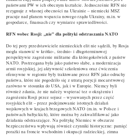
państwami PW w ich obecnym kształcie. Jednocześnie RFN nie
rezygnuje z własnej obecności na Ukrainie – niemiecki MSZ
pracuje nad planem wsparcia nowego rządu Ukrainy, m.in. w
gospodarce, finansach czy wymiarze sprawiedliwości.
RFN wobec Rosji: „nie” dla polityki odstraszania NATO
Do tej pory przedstawiciele niemieckich elit nie sądzili, by Rosja
mogła stanowić w krótko-, średnio- i długoterminowej
perspektywie zagrożenie militarne dla któregokolwiek z państw
NATO. Postrzegana była jako państwo słabe, a modernizacja
armii rosyjskiej, jej aktywność szkoleniowa oraz ćwiczenia
ofensywne w regionie były traktowane przez RFN jako odruchy
państwa, które nie pogodziło się z utratą pozycji mocarstwowej
zarówno w stosunku do USA, jak i w Europie. Niemcy byli
również zdania, że nie należy wspierać tez o okrążeniu i
zagrożeniu Rosji przez sojusz – wysuwanych przez część
rosyjskich elit – przez podejmowanie istotnych działań
wojskowych w krajach brzegowych NATO (m.in. w Polsce i
państwach bałtyckich), które można by zakwalifikować jako
działania odstraszające. Na politykę Niemiec w obszarze
bezpieczeństwa wpływają również czynniki historyczne: pamięć
porażki na froncie wschodnim i okupacji radzieckiej, zimna