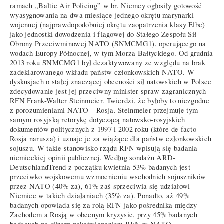
ramach „Baltic Air Policing” w br. Niemcy ogłosiły gotowość
wyasygnowania na dwa miesiące jednego okrętu marynarki
wojennej (najprawdopodobniej okrętu zaopatrzenia klasy Elbe)
jako jednostki dowodzenia i flagowej do Stałego Zespołu Sił
Obrony Przeciwminowej NATO (SNMCMG1), operującego na
wodach Europy Północnej, w tym Morza Bałtyckiego. Od grudnia
2013 roku SNMCMG1 był dezaktywowany ze względu na brak
zadeklarowanego wkładu państw członkowskich NATO. W
dyskusjach o stałej znaczącej obecności sił natowskich w Polsce
zdecydowanie jest jej przeciwny minister spraw zagranicznych
RFN Frank-Walter Steinmeier. Twierdzi, że byłoby to niezgodne
z porozumieniami NATO – Rosja. Steinmeier przejmuje tym
samym rosyjską retorykę dotyczącą natowsko-rosyjskich
dokumentów politycznych z 1997 i 2002 roku (które de facto
Rosja narusza) i uznaje je za wiążące dla państw członkowskich
sojuszu. W takie stanowisko rządu RFN wpisują się badania
niemieckiej opinii publicznej. Według sondażu ARD-
DeutschlandTrend z początku kwietnia 53% badanych jest
przeciwko wojskowemu wzmocnieniu wschodnich sojuszników
przez NATO (40% za), 61% zaś sprzeciwia się udziałowi
Niemiec w takich działaniach (35% za). Ponadto, aż 49%
badanych opowiada się za rolą RFN jako pośrednika między
Zachodem a Rosją w obecnym kryzysie, przy 45% badanych