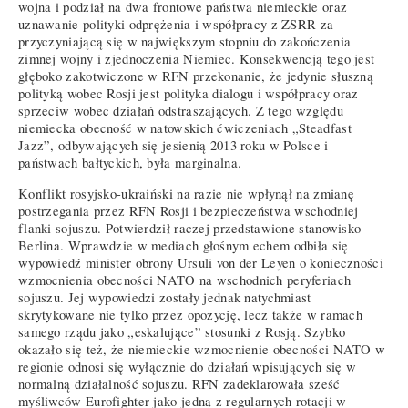
wojna i podział na dwa frontowe państwa niemieckie oraz
uznawanie polityki odprężenia i współpracy z ZSRR za
przyczyniającą się w największym stopniu do zakończenia
zimnej wojny i zjednoczenia Niemiec. Konsekwencją tego jest
głęboko zakotwiczone w RFN przekonanie, że jedynie słuszną
polityką wobec Rosji jest polityka dialogu i współpracy oraz
sprzeciw wobec działań odstraszających. Z tego względu
niemiecka obecność w natowskich ćwiczeniach „Steadfast
Jazz”, odbywających się jesienią 2013 roku w Polsce i
państwach bałtyckich, była marginalna.
Konflikt rosyjsko-ukraiński na razie nie wpłynął na zmianę
postrzegania przez RFN Rosji i bezpieczeństwa wschodniej
flanki sojuszu. Potwierdził raczej przedstawione stanowisko
Berlina. Wprawdzie w mediach głośnym echem odbiła się
wypowiedź minister obrony Ursuli von der Leyen o konieczności
wzmocnienia obecności NATO na wschodnich peryferiach
sojuszu. Jej wypowiedzi zostały jednak natychmiast
skrytykowane nie tylko przez opozycję, lecz także w ramach
samego rządu jako „eskalujące” stosunki z Rosją. Szybko
okazało się też, że niemieckie wzmocnienie obecności NATO w
regionie odnosi się wyłącznie do działań wpisujących się w
normalną działalność sojuszu. RFN zadeklarowała sześć
myśliwców Eurofighter jako jedną z regularnych rotacji w