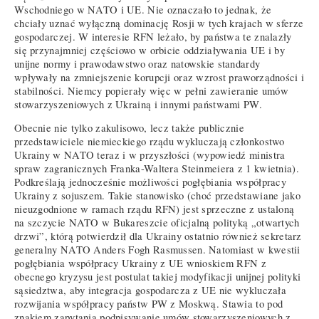
Wschodniego w NATO i UE. Nie oznaczało to jednak, że
chciały uznać wyłączną dominację Rosji w tych krajach w sferze
gospodarczej. W interesie RFN leżało, by państwa te znalazły
się przynajmniej częściowo w orbicie oddziaływania UE i by
unijne normy i prawodawstwo oraz natowskie standardy
wpływały na zmniejszenie korupcji oraz wzrost praworządności i
stabilności. Niemcy popierały więc w pełni zawieranie umów
stowarzyszeniowych z Ukrainą i innymi państwami PW.
Obecnie nie tylko zakulisowo, lecz także publicznie
przedstawiciele niemieckiego rządu wykluczają członkostwo
Ukrainy w NATO teraz i w przyszłości (wypowiedź ministra
spraw zagranicznych Franka-Waltera Steinmeiera z 1 kwietnia).
Podkreślają jednocześnie możliwości pogłębiania współpracy
Ukrainy z sojuszem. Takie stanowisko (choć przedstawiane jako
nieuzgodnione w ramach rządu RFN) jest sprzeczne z ustaloną
na szczycie NATO w Bukareszcie oficjalną polityką „otwartych
drzwi”, którą potwierdził dla Ukrainy ostatnio również sekretarz
generalny NATO Anders Fogh Rasmussen. Natomiast w kwestii
pogłębiania współpracy Ukrainy z UE wnioskiem RFN z
obecnego kryzysu jest postulat takiej modyfikacji unijnej polityki
sąsiedztwa, aby integracja gospodarcza z UE nie wykluczała
rozwijania współpracy państw PW z Moskwą. Stawia to pod
znakiem zapytania podpisywanie umów stowarzyszeniowych z