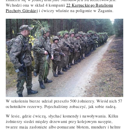
Wchodzi ona w skład 4 kompanii
22 Karpackiego Batalionu
Piechoty Górskiej
i ćwiczy właśnie na poligonie w Żaganiu.
W szkoleniu bierze udział przeszło 500 żołnierzy. Wśród nich 57
ochotników rezerwy. Pojechaliśmy zobaczyć, jak sobie radzą.
W lesie, gdzie ćwiczą, słychać komendy i nawoływania. Kilku
żołnierzy siedzi między drzewami przy kolejowym nasypie,
twarze mają zasłonięte albo pomazane błotem, mundury i hełmy