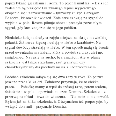
poprzetykane gałązkami i liśćmi. To pełen kamuflaż. – Dziś ich
zadaniem było zajęcie tak zwanego rejonu wyjściowego,
okopanie się i zamaskowanie – tłumaczy st. kpr. Grzegorz
Bandera, kierownik ćwiczeń. Żołnierze czekają na sygnał do
wyjścia w pole. Reszta pilnuje obozu i przesyła pozostałym
sygnał, gdy ktoś znajdzie się w jego pobliżu.
Niedaleko kolejna drużyna zajęła miejsca na skraju niewielkiej
polanki. Żołnierze klęczą i celują w niebo z karabinów. Na
sygnał dowódcy strzelają w niebo. W ten sposób mają się bronić
przed ewentualnym atakiem, który z powietrza przypuści np.
śmigłowiec. Na razie na sucho, bez amunicji. Ale w planie
szkolenia jest także strzelanie, rzut granatem czy
charakterystyczny dla piechoty marsz z ubezpieczeniem.
Podobne szkolenia odbywają się dwa razy w roku. To potrwa
jeszcze przez kilka dni. Żołnierze przyznają, że to ciężka
praca. – Pobudkę mamy o wpół do szóstej rano, potem toaleta,
śniadanie i w pole – opowiada st. szer. Domitrz. Szkolenie – z
przerwą na obiad – trwa do wieczora. – Dla mnie to nie nowość.
Byłem już na kilku szkoleniach. Otrzymałem też propozycje, by
wstąpić do armii – przyznaje Domitrz.