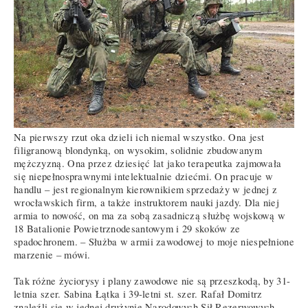
Na pierwszy rzut oka dzieli ich niemal wszystko. Ona jest
filigranową blondynką, on wysokim, solidnie zbudowanym
mężczyzną. Ona przez dziesięć lat jako terapeutka zajmowała
się niepełnosprawnymi intelektualnie dziećmi. On pracuje w
handlu – jest regionalnym kierownikiem sprzedaży w jednej z
wrocławskich firm, a także instruktorem nauki jazdy. Dla niej
armia to nowość, on ma za sobą zasadniczą służbę wojskową w
18 Batalionie Powietrznodesantowym i 29 skoków ze
spadochronem. – Służba w armii zawodowej to moje niespełnione
marzenie – mówi.
Tak różne życiorysy i plany zawodowe nie są przeszkodą, by 31-
letnia szer. Sabina Łątka i 39-letni st. szer. Rafał Domitrz
znaleźli się w jednej drużynie Narodowych Sił Rezerwowych.