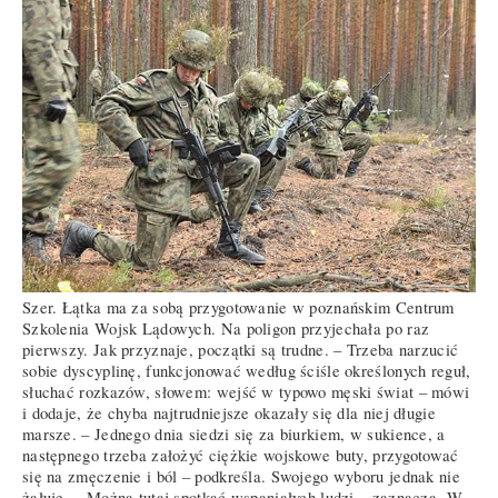
Szer. Łątka ma za sobą przygotowanie w poznańskim Centrum
Szkolenia Wojsk Lądowych. Na poligon przyjechała po raz
pierwszy. Jak przyznaje, początki są trudne. – Trzeba narzucić
sobie dyscyplinę, funkcjonować według ściśle określonych reguł,
słuchać rozkazów, słowem: wejść w typowo męski świat – mówi
i dodaje, że chyba najtrudniejsze okazały się dla niej długie
marsze. – Jednego dnia siedzi się za biurkiem, w sukience, a
następnego trzeba założyć ciężkie wojskowe buty, przygotować
się na zmęczenie i ból – podkreśla. Swojego wyboru jednak nie
żałuje. – Można tutaj spotkać wspaniałych ludzi – zaznacza. W