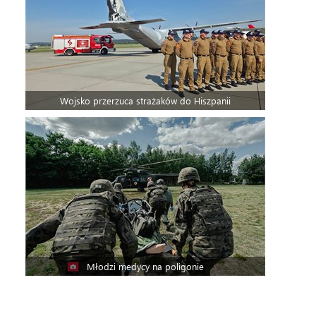
Wojsko przerzuca strażaków do Hiszpanii
Młodzi medycy na poligonie