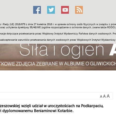
o i Rady (UE) 2016/679 z dnia 27 kwietnia 2016 r. w sprawie ochrony osób fizycznych w związku z 
Świat
Społeczność
Sport
Historia
Galerie
Wideo
ENGLI
oraz uchylenia dyrektywy 95/46/WE (ogólne rozporządzenie o ochronie danych, zwane także RODO).
acje dotyczące przetwarzania przez Wojskowy Instytut Wydawniczy Państwa danych osobowych. Pro
zaakceptowanie warunków przetwarzania danych osobowych przez Wojskowych Instytut Wydawniczy
A
A
A
eszowskiej wzięli udział w uroczystościach na Podkarpaciu,
wi dyplomowanemu Beniaminowi Kotarbie.