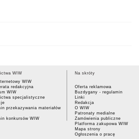
ictwa WIW
Na skróty
nternetowy WIW
rata redakcyjna
Oferta reklamowa
ism WIW
Buzdygany - regulamin
ctwa specjalistyczne
Linki
cje
Redakcja
in przekazywania materiałów
O WIW
Patronaty medialne
min konkursów WIW
Zamówienia publiczne
Platforma zakupowa WIW
Mapa strony
Ogłoszenia o pracę