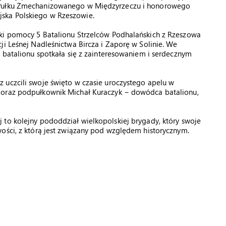
7 Pułku Zmechanizowanego w Międzyrzeczu i honorowego
ska Polskiego w Rzeszowie.
ęki pomocy 5 Batalionu Strzelców Podhalańskich z Rzeszowa
ji Leśnej Nadleśnictwa Bircza i Zaporę w Solinie. We
a batalionu spotkała się z zainteresowaniem i serdecznym
 uczcili swoje święto w czasie uroczystego apelu w
 oraz podpułkownik Michał Kuraczyk − dowódca batalionu,
 to kolejny pododdział wielkopolskiej brygady, który swoje
ości, z którą jest związany pod względem historycznym.