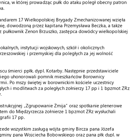
wnica, w której prowadząc pułk do ataku poległ obecny patron
a.
tandarem 17 Wielkopolskiej Brygady Zmechanizowanej wzięła
ę, dowodzoną przez kapitana Przemysława Beczka, a także
z pułkownik Zenon Brzuszko, zastępca dowódcy wielkopolskiej
okalnych, instytucji wojskowych, szkół i okolicznych
eszowskiej i przemyskiej dla poległych za jej wolność
cu śmierci ppłk. dypl. Kotarby. Następnie przedstawiciele
ackiego uhonorowali pomnik mieszkańców Borownicy
ii. Po mszy świętej w borownickim kościele uczestnicy
głych i modlitwach za poległych żołnierzy 17 pp i 1 bpzmot ZRz
.
nstrukcyjnej „Zgrupowanie Żmija” oraz spotkanie plenerowe
tem do Międzyrzecza żołnierze 1 bpzmot ZRz wysłuchali
rafii 17 pp.
rzede wszystkim zasługą wójta gminy Bircza pana Józefa
gminy pana Wojciecha Bobowskiego oraz pana płk dypl. w