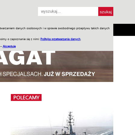
przetwarzaniem danych osobowych i w sprawie swobodnego przepływu takich danych
SH
SKLEP
Jednodniówki
Praca w WIW
simy o zapoznanie się z nimi:
Polityka przetwarzania danych
.
 –
Akceptuję
POLECAMY