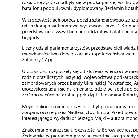
roku. Uroczystości odbyły się w podkarpackiej wsi Boro
batalionu podpułkownik dyplomowany Beniamin Kotarb
W uroczystościach oprócz pocztu sztandarowego ze sz
udział kompania honorowa wystawiona przez 1 Kompani
przedstawiciele wszystkich pododdziałów batalionu ora
brygady.
Liczny udział parlamentarzystów, przedstawicieli władz l
mieszkańców świadczy o szacunku społeczeństwa ziemi rz
żołnierzy 17 pp.
Uroczystości rozpoczęły się od złożenia wieńców w miejs
rodzin oraz licznych instytucji województwa podkarp
zamordowanych przez bandy Ukraińskiej Powstańczej Arm
uroczystości udali się na cmentarz, gdzie po apelu pole
złożono wieńce na grobie ppłk. dypl. Beniamina Kotarby
Miłym zakończeniem uroczystości był pokaz grupy reko
zorganizowane przez Nadleśnictwo Bircza. Przed powro
interesującego wykładu dr Jerzego Majki – autora monog
Znakomita organizacja uroczystości w Borownicy jest p
Żydownika wspieranego przez przewodniczącego rady 