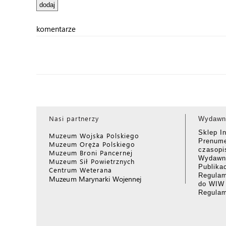
komentarze
Nasi partnerzy
Wydawn
Sklep I
Muzeum Wojska Polskiego
Prenume
Muzeum Oręża Polskiego
czasop
Muzeum Broni Pancernej
Wydawni
Muzeum Sił Powietrznych
Publika
Centrum Weterana
Regulam
Muzeum Marynarki Wojennej
do WIW
Regula