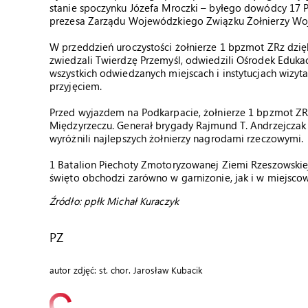
stanie spoczynku Józefa Mroczki – byłego dowódcy 1
prezesa Zarządu Wojewódzkiego Związku Żołnierzy Woj
W przeddzień uroczystości żołnierze 1 bpzmot ZRz dzi
zwiedzali Twierdzę Przemyśl, odwiedzili Ośrodek Edukac
wszystkich odwiedzanych miejscach i instytucjach wizyt
przyjęciem.
Przed wyjazdem na Podkarpacie, żołnierze 1 bpzmot ZRz
Międzyrzeczu. Generał brygady Rajmund T. Andrzejczak
wyróżnili najlepszych żołnierzy nagrodami rzeczowymi.
1 Batalion Piechoty Zmotoryzowanej Ziemi Rzeszowskiej
święto obchodzi zarówno w garnizonie, jak i w miejscow
Źródło: ppłk Michał Kuraczyk
PZ
autor zdjęć: st. chor. Jarosław Kubacik