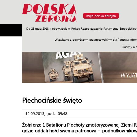
moja polska zbrojna
Od 25 maja 2018 r. obowiązuje w Polsce Rozporządzenie Parlamentu Europejskieg
Armia
Poligon
Sprzęt
Misje
Polityka
Prawo
W związku z powyższym przygotowaliśmy dla Państwa inform
Prosimy o 
Piechocińskie święto
12.09.2013, godz. 09:48
Żołnierze 1 Batalionu Piechoty zmotoryzowanej Ziemi Rz
gdzie oddali hołd swemu patronowi − podpułkowniko