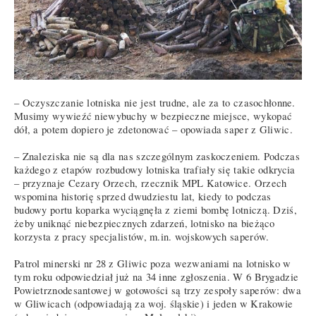
– Oczyszczanie lotniska nie jest trudne, ale za to czasochłonne.
Musimy wywieźć niewybuchy w bezpieczne miejsce, wykopać
dół, a potem dopiero je zdetonować – opowiada saper z Gliwic.
– Znaleziska nie są dla nas szczególnym zaskoczeniem. Podczas
każdego z etapów rozbudowy lotniska trafiały się takie odkrycia
– przyznaje Cezary Orzech, rzecznik MPL Katowice. Orzech
wspomina historię sprzed dwudziestu lat, kiedy to podczas
budowy portu koparka wyciągnęła z ziemi bombę lotniczą. Dziś,
żeby uniknąć niebezpiecznych zdarzeń, lotnisko na bieżąco
korzysta z pracy specjalistów, m.in. wojskowych saperów.
Patrol minerski nr 28 z Gliwic poza wezwaniami na lotnisko w
tym roku odpowiedział już na 34 inne zgłoszenia. W 6 Brygadzie
Powietrznodesantowej w gotowości są trzy zespoły saperów: dwa
w Gliwicach (odpowiadają za woj. śląskie) i jeden w Krakowie