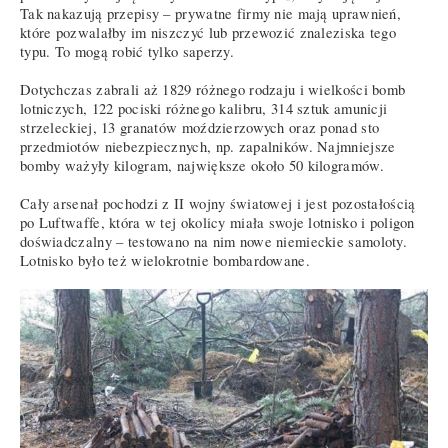
Tak nakazują przepisy – prywatne firmy nie mają uprawnień,
które pozwalałby im niszczyć lub przewozić znaleziska tego
typu. To mogą robić tylko saperzy.
Dotychczas zabrali aż 1829 różnego rodzaju i wielkości bomb
lotniczych, 122 pociski różnego kalibru, 314 sztuk amunicji
strzeleckiej, 13 granatów moździerzowych oraz ponad sto
przedmiotów niebezpiecznych, np. zapalników. Najmniejsze
bomby ważyły kilogram, największe około 50 kilogramów.
Cały arsenał pochodzi z II wojny światowej i jest pozostałością
po Luftwaffe, która w tej okolicy miała swoje lotnisko i poligon
doświadczalny – testowano na nim nowe niemieckie samoloty.
Lotnisko było też wielokrotnie bombardowane.