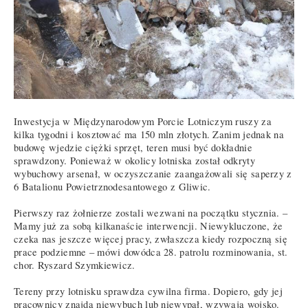
Inwestycja w Międzynarodowym Porcie Lotniczym ruszy za
kilka tygodni i kosztować ma 150 mln złotych. Zanim jednak na
budowę wjedzie ciężki sprzęt, teren musi być dokładnie
sprawdzony. Ponieważ w okolicy lotniska został odkryty
wybuchowy arsenał, w oczyszczanie zaangażowali się saperzy z
6 Batalionu Powietrznodesantowego z Gliwic.
Pierwszy raz żołnierze zostali wezwani na początku stycznia. –
Mamy już za sobą kilkanaście interwencji. Niewykluczone, że
czeka nas jeszcze więcej pracy, zwłaszcza kiedy rozpoczną się
prace podziemne – mówi dowódca 28. patrolu rozminowania, st.
chor. Ryszard Szymkiewicz.
Tereny przy lotnisku sprawdza cywilna firma. Dopiero, gdy jej
pracownicy znajdą niewybuch lub niewypał, wzywają wojsko.