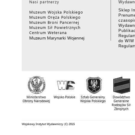
Nasi partnerzy
Wydawn
Sklep I
Muzeum Wojska Polskiego
Prenume
Muzeum Oręża Polskiego
czasop
Muzeum Broni Pancernej
Wydawni
Muzeum Sił Powietrznych
Publika
Centrum Weterana
Regulam
Muzeum Marynarki Wojennej
do WIW
Regula
Ministerstwo
Wojsko Polskie
Sztab Generalny
Dowództwo
Obrony Narodowej
Wojska Polskiego
Generalne
Rodzajów Sił
Zbrojnych
Wojskowy Instytut Wydawniczy (C) 2015