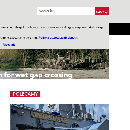
przetwarzaniem danych osobowych i w sprawie swobodnego przepływu takich danych
SH
SKLEP
Jednodniówki
Praca w WIW
simy o zapoznanie się z nimi:
Polityka przetwarzania danych
.
 –
Akceptuję
POLECAMY