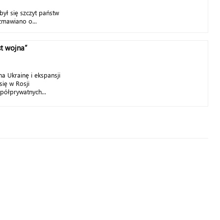
ł się szczyt państw
zmawiano o...
t wojna”
a Ukrainę i ekspansji
się w Rosji
ółprywatnych...