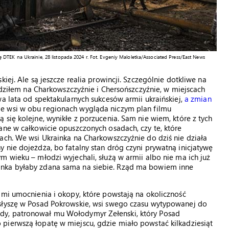
TEK na Ukrainie, 28 listopada 2024 r. Fot. Evgeniy Maloletka/Associated Press/East News
iej. Ale są jeszcze realia prowincji. Szczególnie dotkliwe na
pędziłem na Charkowszczyźnie i Chersońszczyźnie, w miejscach
a lata od spektakularnych sukcesów armii ukraińskiej,
a zmian
le wsi w obu regionach wygląda niczym plan filmu
się kolejne, wynikłe z porzucenia. Sam nie wiem, które z tych
ane w całkowicie opuszczonych osadach, czy te, które
ach. We wsi Ukrainka na Charkowszczyźnie do dziś nie działa
 nie dojeżdża, bo fatalny stan dróg czyni prywatną inicjatywę
m wieku – młodzi wyjechali, służą w armii albo nie ma ich już
inka byłaby zdana sama na siebie. Rząd ma bowiem inne
ami umocnienia i okopy, które powstają na okoliczność
 słyszę w Posad Pokrowskie, wsi swego czasu wytypowanej do
dy, patronował mu Wołodymyr Zełenski, który Posad
pierwszą łopatę w miejscu, gdzie miało powstać kilkadziesiąt