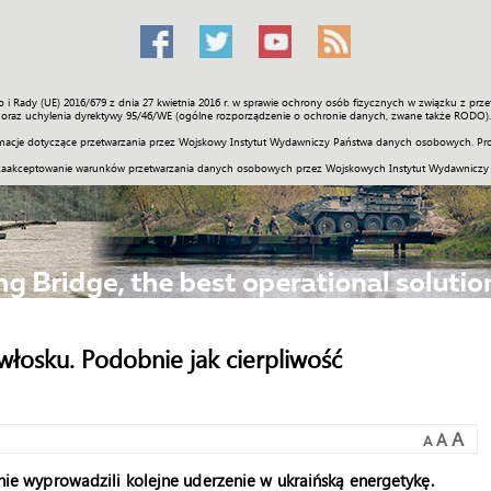
o i Rady (UE) 2016/679 z dnia 27 kwietnia 2016 r. w sprawie ochrony osób fizycznych w związku z 
Świat
Społeczność
Sport
Historia
Galerie
Wideo
ENGLI
oraz uchylenia dyrektywy 95/46/WE (ogólne rozporządzenie o ochronie danych, zwane także RODO).
acje dotyczące przetwarzania przez Wojskowy Instytut Wydawniczy Państwa danych osobowych. Pro
zaakceptowanie warunków przetwarzania danych osobowych przez Wojskowych Instytut Wydawniczy
włosku. Podobnie jak cierpliwość
A
A
A
ie wyprowadzili kolejne uderzenie w ukraińską energetykę.