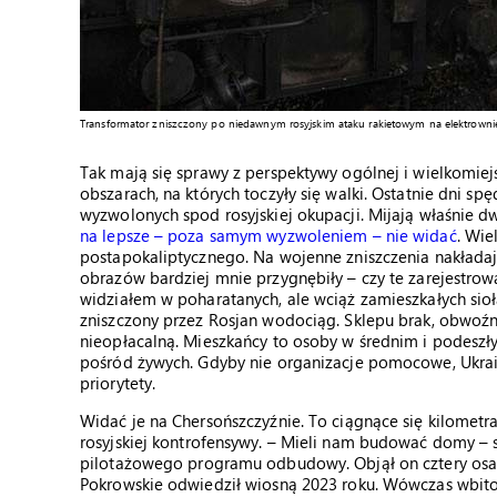
Transformator zniszczony po niedawnym rosyjskim ataku rakietowym na elektrownię D
Tak mają się sprawy z perspektywy ogólnej i wielkomiejsk
obszarach, na których toczyły się walki. Ostatnie dni s
wyzwolonych spod rosyjskiej okupacji. Mijają właśnie dw
na lepsze – poza samym wyzwoleniem – nie widać
. Wie
postapokaliptycznego. Na wojenne zniszczenia nakładają 
obrazów bardziej mnie przygnębiły – czy te zarejestrow
widziałem w poharatanych, ale wciąż zamieszkałych sioł
zniszczony przez Rosjan wodociąg. Sklepu brak, obwoźny
nieopłacalną. Mieszkańcy to osoby w średnim i podeszły
pośród żywych. Gdyby nie organizacje pomocowe, Ukra
priorytety.
Widać je na Chersońszczyźnie. To ciągnące się kilometr
rosyjskiej kontrofensywy. – Mieli nam budować domy –
pilotażowego programu odbudowy. Objął on cztery osa
Pokrowskie odwiedził wiosną 2023 roku. Wówczas wbito 