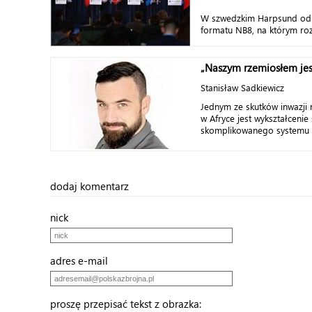
W szwedzkim Harpsund odby
formatu NB8, na którym ro
„Naszym rzemiosłem jes
Stanisław Sadkiewicz
Jednym ze skutków inwazji n
w Afryce jest wykształcenie 
skomplikowanego systemu p
dodaj komentarz
nick
adres e-mail
proszę przepisać tekst z obrazka: