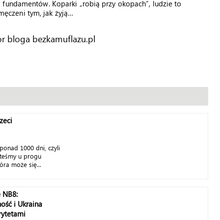
 fundamentów. Koparki „robią przy okopach”, ludzie to
 zmęczeni tym, jak żyją…
r bloga bezkamuflazu.pl
zeci
ponad 1000 dni, czyli
esteśmy u progu
tóra może się...
e NB8:
ość i Ukraina
rytetami