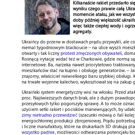
Kilkanaście rakiet przedarło si
wyniku czego prawie całą Ukra
momencie ataku, jak we wszyst
doby później większość ukraiń
więc także ciepłej wody i ogr
agregaty.
Ukraińcy do przerw w dostawach prądu przywykli, ale co
niemal tygodniowym blackoucie – na ulice wyszli mieszk
otwarty i tak liczny
protest zmęczonych obywateli
, doma
Rosnącą irytację widać też w Charkowie, gdzie normą s
internetowe. Ba, narzeka nawet priorytetowo traktowany i
mieszkańców stać na kupno i obsługę generatorów. – Jak
znajomy, właściciel niewielkiego baru szybkiej obsługi.
na trwałe wojenne kalectwo, wykosztował się na zakup g
Ukraiński system energetyczny wisi na włosku. Przed a
proc. Najświeższych danych brak, ale z dużym prawdopo
przesyłowych tylko pogorszyły sprawę. A to może oznac
użyciem setki rakiet i pocisków manewrujących, by udało
zimy nietrudno przewidzieć
(szacunki mówią o fali kolej
energochłonnej produkcji zbrojeniowej. Prądu potrzebuj
i liczne manufaktury, które na drukarkach 3D drukują 
wszystko padnie
, możliwości odtwarzania potencjału b