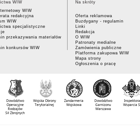
ictwa WIW
Na skróty
nternetowy WIW
rata redakcyjna
Oferta reklamowa
ism WIW
Buzdygany - regulamin
ctwa specjalistyczne
Linki
cje
Redakcja
in przekazywania materiałów
O WIW
Patronaty medialne
min konkursów WIW
Zamówienia publiczne
Platforma zakupowa WIW
Mapa strony
Ogłoszenia o pracę
Dowództwo
Wojska Obrony
Żandarmeria
Dowództwo
Inspektora
Operacyjne
Terytorialnej
Wojskowa
Garnizonu
Wsparcia 
Rodzajów
Warszawa
Sił Zbrojnych