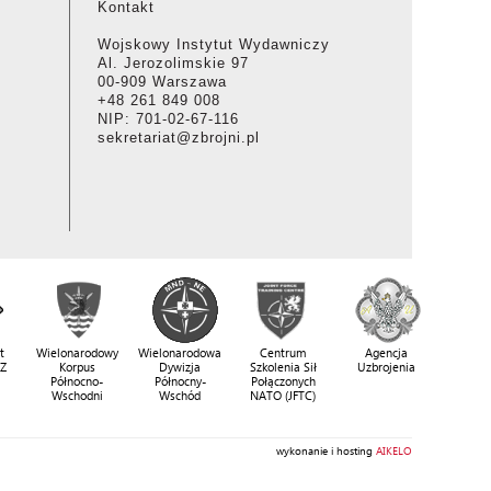
Kontakt
Wojskowy Instytut Wydawniczy
Al. Jerozolimskie 97
00-909 Warszawa
+48 261 849 008
NIP: 701-02-67-116
sekretariat@zbrojni.pl
t
Wielonarodowy
Wielonarodowa
Centrum
Agencja
SZ
Korpus
Dywizja
Szkolenia Sił
Uzbrojenia
Północno-
Północny-
Połączonych
Wschodni
Wschód
NATO (JFTC)
wykonanie i hosting
AIKELO