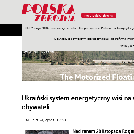
moja polska zbrojna
Od 25 maja 2018 r. obowiązuje w Polsce Rozporządzenie Parlamentu Europejskieg
Armia
Poligon
Sprzęt
Misje
Polityka
Prawo
W związku z powyższym przygotowaliśmy dla Państwa inform
Prosimy o 
Ukraiński system energetyczny wisi na 
obywateli…
04.12.2024, godz. 12:53
Nad ranem 28 listopada Rosjan