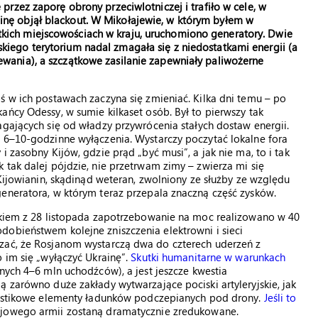
ę przez zaporę obrony przeciwlotniczej i trafiło w cele, w
inę objął blackout. W Mikołajewie, w którym byłem w
kich miejscowościach w kraju, uruchomiono generatory. Dwie
skiego terytorium nadal zmagała się z niedostatkami energii (a
zewania), a szczątkowe zasilanie zapewniały paliwożerne
ś w ich postawach zaczyna się zmieniać. Kilka dni temu – po
ańcy Odessy, w sumie kilkaset osób. Był to pierwszy tak
gających się od władzy przywrócenia stałych dostaw energii.
ą 6–10-godzinne wyłączenia. Wystarczy poczytać lokalne fora
 zasobny Kijów, gdzie prąd „być musi”, a jak nie ma, to i tak
 tak dalej pójdzie, nie przetrwam zimy – zwierza mi się
 Kijowianin, skądinąd weteran, zwolniony ze służby ze względu
eneratora, w którym teraz przepala znaczną część zysków.
takiem z 28 listopada zapotrzebowanie na moc realizowano w 40
dobieństwem kolejne zniszczenia elektrowni i sieci
zać, że Rosjanom wystarczą dwa do czterech uderzeń z
 im się „wyłączyć Ukrainę”.
Skutki humanitarne w warunkach
nych 4–6 mln uchodźców), a jest jeszcze kwestia
ą zarówno duże zakłady wytwarzające pociski artyleryjskie, jak
plastikowe elementy ładunków podczepianych pod drony.
Jeśli to
ojowego armii zostaną dramatycznie zredukowane.