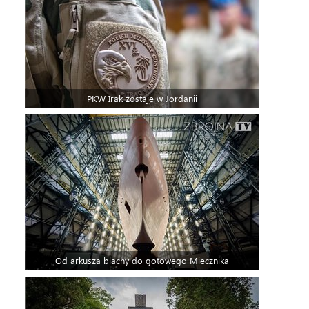
PKW Irak zostaje w Jordanii
Od arkusza blachy do gotowego Miecznika