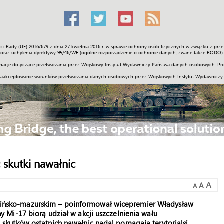
o i Rady (UE) 2016/679 z dnia 27 kwietnia 2016 r. w sprawie ochrony osób fizycznych w związku z 
Świat
Społeczność
Sport
Historia
Galerie
Wideo
ENGLI
oraz uchylenia dyrektywy 95/46/WE (ogólne rozporządzenie o ochronie danych, zwane także RODO).
acje dotyczące przetwarzania przez Wojskowy Instytut Wydawniczy Państwa danych osobowych. Pro
zaakceptowanie warunków przetwarzania danych osobowych przez Wojskowych Instytut Wydawniczy
skutki nawałnic
A
A
A
ńsko-mazurskim – poinformował wicepremier Władysław
Mi-17 biorą udział w akcji uszczelnienia wału
kutków ostatnich nawałnic nadal pomagają terytorialsi,