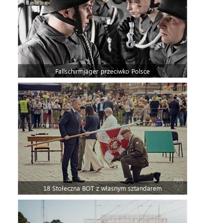
Fallschirmjäger przeciwko Polsce
18 Stołeczna BOT z własnym sztandarem