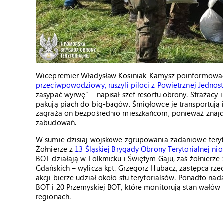
Wicepremier Władysław Kosiniak-Kamysz poinformował
przeciwpowodziowy, ruszyli piloci z Powietrznej Jednost
zasypać wyrwę” – napisał szef resortu obrony. Strażacy 
pakują piach do big-bagów. Śmigłowce je transportują i
zagraża on bezpośrednio mieszkańcom, ponieważ znajduj
zabudowań.
W sumie dzisiaj wojskowe zgrupowania zadaniowe terytor
Żołnierze z
13 Śląskiej Brygady Obrony Terytorialnej n
BOT działają w Tolkmicku i Świętym Gaju, zaś żołnierz
Gdańskich – wylicza kpt. Grzegorz Hubacz, zastępca r
akcji bierze udział około stu terytorialsów. Ponadto na
BOT i 20 Przemyskiej BOT, które monitorują stan wałó
regionach.