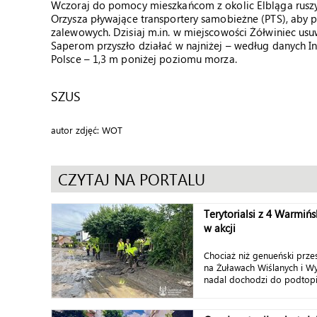
Wczoraj do pomocy mieszkańcom z okolic Elbląga ruszyli
Orzysza pływające transportery samobieżne (PTS), aby
zalewowych. Dzisiaj m.in. w miejscowości Żółwiniec usuw
Saperom przyszło działać w najniżej – według danych In
Polsce – 1,3 m poniżej poziomu morza.
SZUS
autor zdjęć: WOT
CZYTAJ NA PORTALU
Terytorialsi z 4 Warmiń
w akcji
Chociaż niż genueński prze
na Żuławach Wiślanych i Wy
nadal dochodzi do podtopie