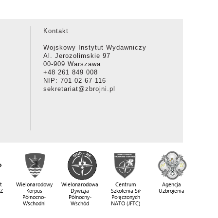
Kontakt
Wojskowy Instytut Wydawniczy
Al. Jerozolimskie 97
00-909 Warszawa
+48 261 849 008
NIP: 701-02-67-116
sekretariat@zbrojni.pl
t
Wielonarodowy
Wielonarodowa
Centrum
Agencja
SZ
Korpus
Dywizja
Szkolenia Sił
Uzbrojenia
Północno-
Północny-
Połączonych
Wschodni
Wschód
NATO (JFTC)