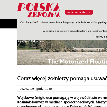
moja polska zbrojna
Od 25 maja 2018 r. obowiązuje w Polsce Rozporządzenie Parlamentu Europejskieg
Armia
Poligon
Sprzęt
Misje
Polityka
Prawo
W związku z powyższym przygotowaliśmy dla Państwa inform
Prosimy o 
Coraz więcej żołnierzy pomaga usuwać 
01.08.2025, godz. 12:08
Wojskowe śmigłowce pomagają w województwie warmi
Kosiniak-Kamysz w mediach społecznościowych. Maszyny 
przeciwpowodziowego na rzece Dzierzgoń. W usuwaniu s