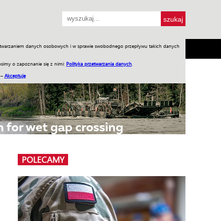
przetwarzaniem danych osobowych i w sprawie swobodnego przepływu takich danych
SH
SKLEP
Jednodniówki
Praca w WIW
simy o zapoznanie się z nimi:
Polityka przetwarzania danych
.
 –
Akceptuję
POLECAMY