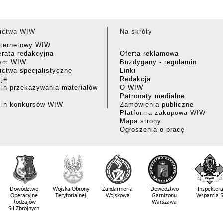
ictwa WIW
Na skróty
nternetowy WIW
rata redakcyjna
Oferta reklamowa
ism WIW
Buzdygany - regulamin
ctwa specjalistyczne
Linki
cje
Redakcja
in przekazywania materiałów
O WIW
Patronaty medialne
min konkursów WIW
Zamówienia publiczne
Platforma zakupowa WIW
Mapa strony
Ogłoszenia o pracę
Dowództwo
Wojska Obrony
Żandarmeria
Dowództwo
Inspektora
Operacyjne
Terytorialnej
Wojskowa
Garnizonu
Wsparcia 
Rodzajów
Warszawa
Sił Zbrojnych