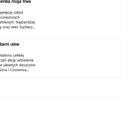
ierska misja trwa
ajwięcej szkód
jscowościach
iślanym. Najbardziej
g oraz wieś Suchacz...
tkami ulew
talionu Lekkiej
zęli akcję udzielania
w ulewnych deszczów
óra i Cisownica...