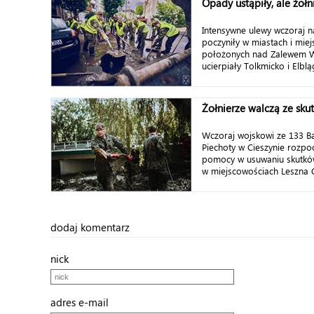
Opady ustąpiły, ale żołn
Intensywne ulewy wczoraj n
poczyniły w miastach i mie
położonych nad Zalewem W
ucierpiały Tolkmicko i Elblą
Żołnierze walczą ze sku
Wczoraj wojskowi ze 133 Ba
Piechoty w Cieszynie rozpoc
pomocy w usuwaniu skutkó
w miejscowościach Leszna G
dodaj komentarz
nick
adres e-mail