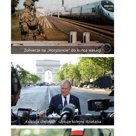
Żołnierze na „Horyzoncie” do końca wakacji
„Koalicja chętnych” szykuje kolejne działania