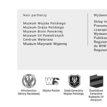
Nasi partnerzy
Wydawn
Sklep I
Muzeum Wojska Polskiego
Prenume
Muzeum Oręża Polskiego
czasop
Muzeum Broni Pancernej
Wydawni
Muzeum Sił Powietrznych
Publika
Centrum Weterana
Regulam
Muzeum Marynarki Wojennej
do WIW
Regula
Ministerstwo
Wojsko Polskie
Sztab Generalny
Dowództwo
Obrony Narodowej
Wojska Polskiego
Generalne
Rodzajów Sił
Zbrojnych