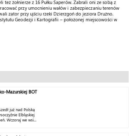
 też żołnierze z 16 Pułku Saperów. Zabrali oni ze sobą z
 pracować przy umocnieniu wałów i zabezpieczaniu terenów
ali zator przy ujściu rzeki Dzierzgoń do jeziora Drużno.
stytutu Geodezji i Kartografii – położonej miejscowości w
sko-Mazurskiej BOT
szedł już nad Polską
soczyźnie Elbląskiej
ń. Wczoraj we wsi...