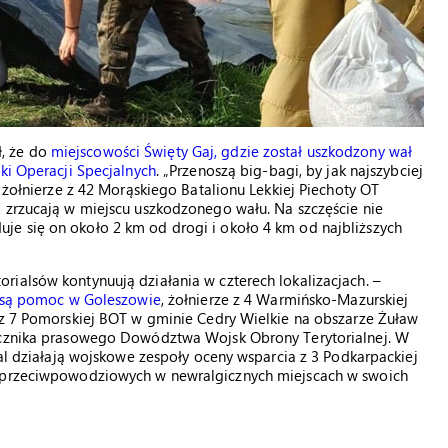
, że do
miejscowości Święty Gaj, gdzie został uszkodzony wał
ki Operacji Specjalnych
. „Przenoszą big-bagi, by jak najszybciej
i żołnierze z 42 Morąskiego Batalionu Lekkiej Piechoty OT
 zrzucają w miejscu uszkodzonego wału. Na szczęście nie
e się on około 2 km od drogi i około 4 km od najbliższych
ialsów kontynuują działania w czterech lokalizacjach. –
iosą pomoc w Goleszowie
, żołnierze z 4 Warmińsko-Mazurskiej
e z 7 Pomorskiej BOT w gminie Cedry Wielkie na obszarze Żuław
zecznika prasowego Dowództwa Wojsk Obrony Terytorialnej. W
dal działają wojskowe zespoły oceny wsparcia z 3 Podkarpackiej
w przeciwpowodziowych w newralgicznych miejscach w swoich